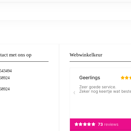
act met ons op
Webwinkelkeur
-543494
68924
68924