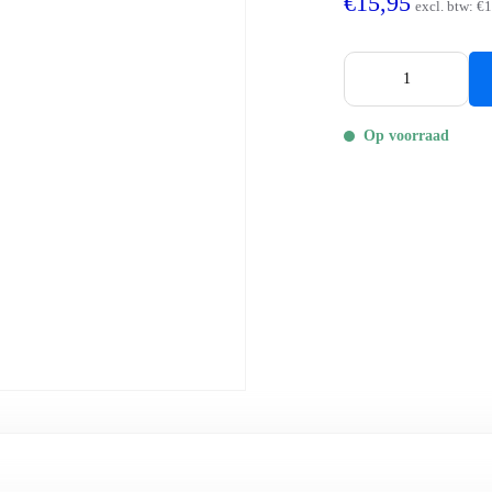
€15,95
excl. btw:
€1
Op voorraad