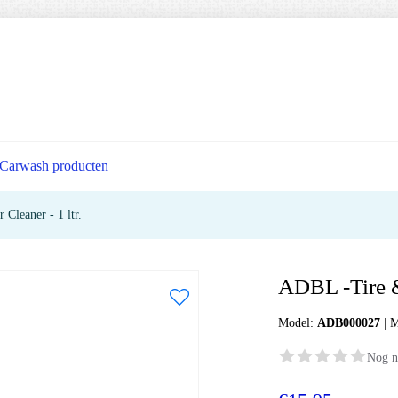
Carwash producten
Cleaner - 1 ltr.
ADBL -Tire &
Model:
ADB000027
|
M
Nog n