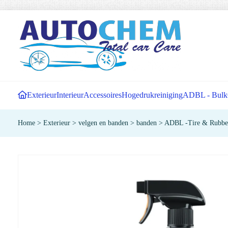
Exterieur
Interieur
Accessoires
Hogedrukreiniging
ADBL - Bulk
Home
>
Exterieur
>
velgen en banden
>
banden
>
ADBL -Tire & Rubber 