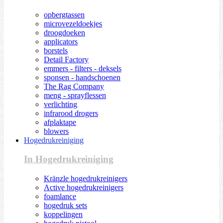
opbergtassen
microvezeldoekjes
droogdoeken
applicators
borstels
Detail Factory
emmers - filters - deksels
sponsen - handschoenen
The Rag Company
meng - sprayflessen
verlichting
infrarood drogers
afplaktape
blowers
Hogedrukreiniging
In Hogedrukreiniging
Kränzle hogedrukreinigers
Active hogedrukreinigers
foamlance
hogedruk sets
koppelingen