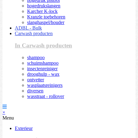
hogedruk pistool
hogedrukslangen
Karcher K-lock
Kranzle toebehoren
slanghaspel/houder
ADBL - Bulk
Carwash producten
In Carwash producten
shampoo
schuimshampoo
insectenreiniger
drooghulp - wax
ontvetter
wasplaatsreinigers
diversen
wasstraat - rollover
×
Menu
Exterieur