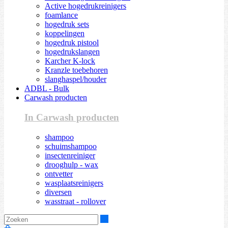
Active hogedrukreinigers
foamlance
hogedruk sets
koppelingen
hogedruk pistool
hogedrukslangen
Karcher K-lock
Kranzle toebehoren
slanghaspel/houder
ADBL - Bulk
Carwash producten
In Carwash producten
shampoo
schuimshampoo
insectenreiniger
drooghulp - wax
ontvetter
wasplaatsreinigers
diversen
wasstraat - rollover
Zoeken