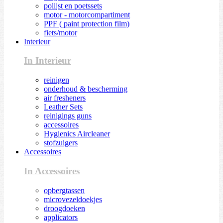
polijst en poetssets
motor - motorcompartiment
PPF ( paint protection film)
fiets/motor
Interieur
In Interieur
reinigen
onderhoud & bescherming
air fresheners
Leather Sets
reinigings guns
accessoires
Hygienics Aircleaner
stofzuigers
Accessoires
In Accessoires
opbergtassen
microvezeldoekjes
droogdoeken
applicators