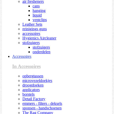
air fresheners
cans
hanging
liquid
ventclips
Leather Sets
reinigings guns
accessoires
Hygienics Aircleaner
stofzuigers
stofzuigers
onderdelen
Accessoires
In Accessoires
opbergtassen
microvezeldoekjes
droogdoeken
applicators
borstels
Detail Factory
emmers - filters - deksels
sponsen - handschoenen
The Rag Company