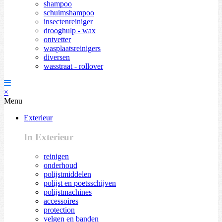
shampoo
schuimshampoo
insectenreiniger
drooghulp - wax
ontvetter
wasplaatsreinigers
diversen
wasstraat - rollover
×
Menu
Exterieur
In Exterieur
reinigen
onderhoud
polijstmiddelen
polijst en poetsschijven
polijstmachines
accessoires
protection
velgen en banden