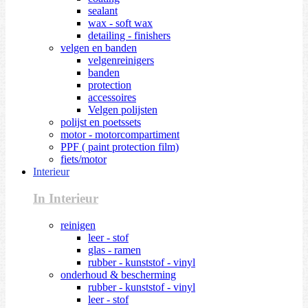
sealant
wax - soft wax
detailing - finishers
velgen en banden
velgenreinigers
banden
protection
accessoires
Velgen polijsten
polijst en poetssets
motor - motorcompartiment
PPF ( paint protection film)
fiets/motor
Interieur
In Interieur
reinigen
leer - stof
glas - ramen
rubber - kunststof - vinyl
onderhoud & bescherming
rubber - kunststof - vinyl
leer - stof