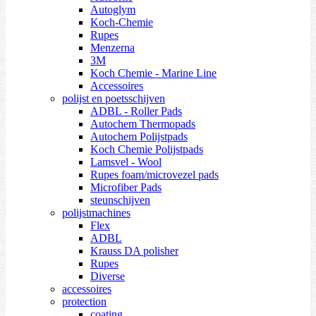
Autoglym
Koch-Chemie
Rupes
Menzerna
3M
Koch Chemie - Marine Line
Accessoires
polijst en poetsschijven
ADBL - Roller Pads
Autochem Thermopads
Autochem Polijstpads
Koch Chemie Polijstpads
Lamsvel - Wool
Rupes foam/microvezel pads
Microfiber Pads
steunschijven
polijstmachines
Flex
ADBL
Krauss DA polisher
Rupes
Diverse
accessoires
protection
coating