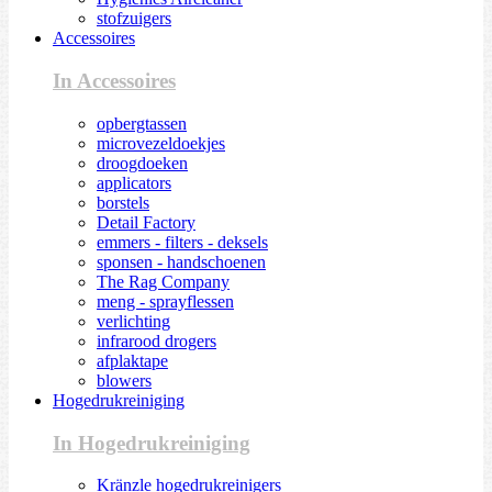
stofzuigers
Accessoires
In Accessoires
opbergtassen
microvezeldoekjes
droogdoeken
applicators
borstels
Detail Factory
emmers - filters - deksels
sponsen - handschoenen
The Rag Company
meng - sprayflessen
verlichting
infrarood drogers
afplaktape
blowers
Hogedrukreiniging
In Hogedrukreiniging
Kränzle hogedrukreinigers