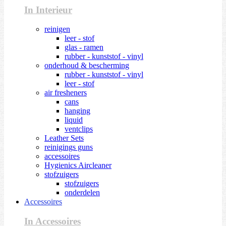
In Interieur
reinigen
leer - stof
glas - ramen
rubber - kunststof - vinyl
onderhoud & bescherming
rubber - kunststof - vinyl
leer - stof
air fresheners
cans
hanging
liquid
ventclips
Leather Sets
reinigings guns
accessoires
Hygienics Aircleaner
stofzuigers
stofzuigers
onderdelen
Accessoires
In Accessoires