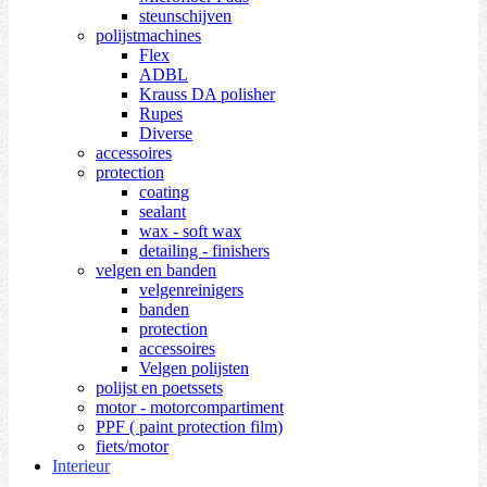
steunschijven
polijstmachines
Flex
ADBL
Krauss DA polisher
Rupes
Diverse
accessoires
protection
coating
sealant
wax - soft wax
detailing - finishers
velgen en banden
velgenreinigers
banden
protection
accessoires
Velgen polijsten
polijst en poetssets
motor - motorcompartiment
PPF ( paint protection film)
fiets/motor
Interieur