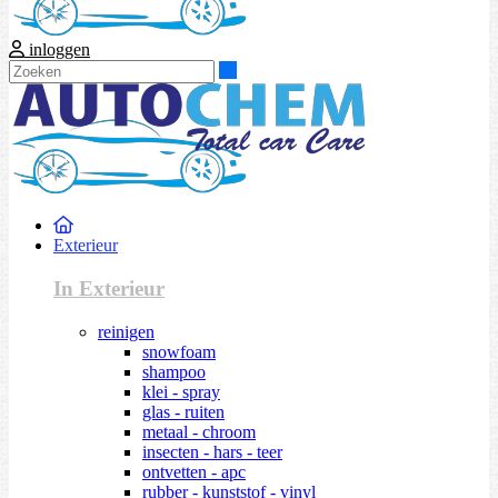
inloggen
Zoeken
Exterieur
In Exterieur
reinigen
snowfoam
shampoo
klei - spray
glas - ruiten
metaal - chroom
insecten - hars - teer
ontvetten - apc
rubber - kunststof - vinyl