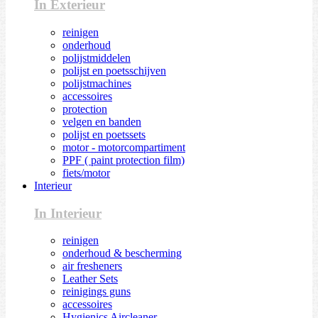
In Exterieur
reinigen
onderhoud
polijstmiddelen
polijst en poetsschijven
polijstmachines
accessoires
protection
velgen en banden
polijst en poetssets
motor - motorcompartiment
PPF ( paint protection film)
fiets/motor
Interieur
In Interieur
reinigen
onderhoud & bescherming
air fresheners
Leather Sets
reinigings guns
accessoires
Hygienics Aircleaner