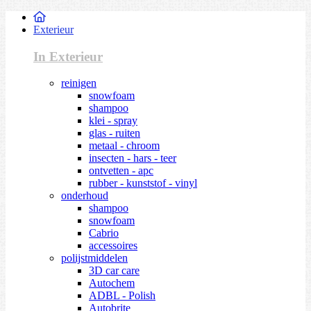
Exterieur
In Exterieur
reinigen
snowfoam
shampoo
klei - spray
glas - ruiten
metaal - chroom
insecten - hars - teer
ontvetten - apc
rubber - kunststof - vinyl
onderhoud
shampoo
snowfoam
Cabrio
accessoires
polijstmiddelen
3D car care
Autochem
ADBL - Polish
Autobrite