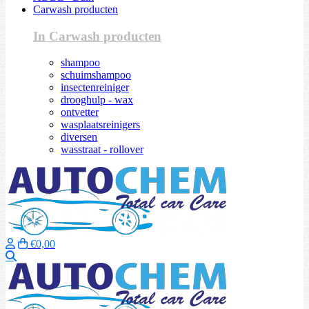
Carwash producten
In Carwash producten
shampoo
schuimshampoo
insectenreiniger
drooghulp - wax
ontvetter
wasplaatsreinigers
diversen
wasstraat - rollover
€0,00
Zoeken