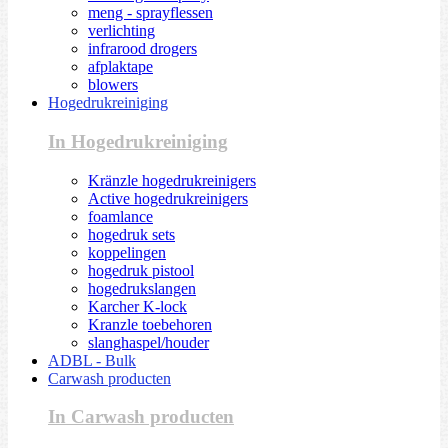
meng - sprayflessen
verlichting
infrarood drogers
afplaktape
blowers
Hogedrukreiniging
In Hogedrukreiniging
Kränzle hogedrukreinigers
Active hogedrukreinigers
foamlance
hogedruk sets
koppelingen
hogedruk pistool
hogedrukslangen
Karcher K-lock
Kranzle toebehoren
slanghaspel/houder
ADBL - Bulk
Carwash producten
In Carwash producten