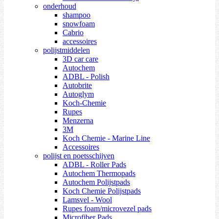
onderhoud
shampoo
snowfoam
Cabrio
accessoires
polijstmiddelen
3D car care
Autochem
ADBL - Polish
Autobrite
Autoglym
Koch-Chemie
Rupes
Menzerna
3M
Koch Chemie - Marine Line
Accessoires
polijst en poetsschijven
ADBL - Roller Pads
Autochem Thermopads
Autochem Polijstpads
Koch Chemie Polijstpads
Lamsvel - Wool
Rupes foam/microvezel pads
Microfiber Pads