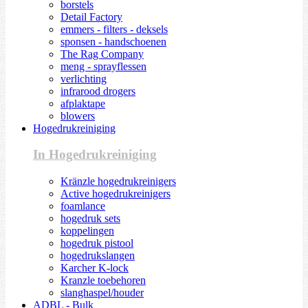
borstels
Detail Factory
emmers - filters - deksels
sponsen - handschoenen
The Rag Company
meng - sprayflessen
verlichting
infrarood drogers
afplaktape
blowers
Hogedrukreiniging
In Hogedrukreiniging
Kränzle hogedrukreinigers
Active hogedrukreinigers
foamlance
hogedruk sets
koppelingen
hogedruk pistool
hogedrukslangen
Karcher K-lock
Kranzle toebehoren
slanghaspel/houder
ADBL - Bulk