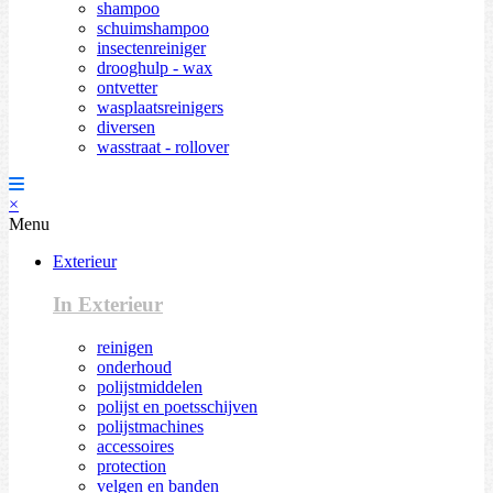
shampoo
schuimshampoo
insectenreiniger
drooghulp - wax
ontvetter
wasplaatsreinigers
diversen
wasstraat - rollover
×
Menu
Exterieur
In Exterieur
reinigen
onderhoud
polijstmiddelen
polijst en poetsschijven
polijstmachines
accessoires
protection
velgen en banden