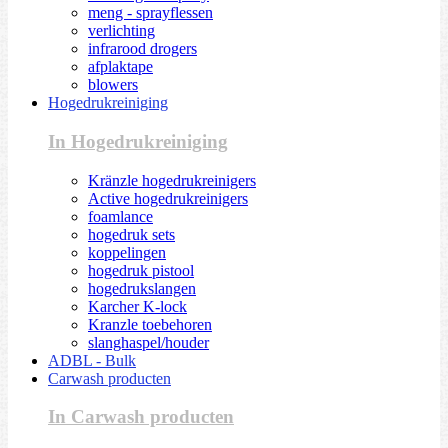
meng - sprayflessen
verlichting
infrarood drogers
afplaktape
blowers
Hogedrukreiniging
In Hogedrukreiniging
Kränzle hogedrukreinigers
Active hogedrukreinigers
foamlance
hogedruk sets
koppelingen
hogedruk pistool
hogedrukslangen
Karcher K-lock
Kranzle toebehoren
slanghaspel/houder
ADBL - Bulk
Carwash producten
In Carwash producten