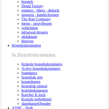
borstels
Detail Factory
emmers - filters - deksels
sponsen - handschoenen
The Rag Company
meng - sprayflessen
verlichting
infrarood drogers
afplaktape
blowers
Hogedrukreiniging
In Hogedrukreiniging
Kränzle hogedrukreinigers
Active hogedrukreinigers
foamlance
hogedruk sets
koppelingen
hogedruk pistool
hogedrukslangen
Karcher K-lock
Kranzle toebehoren
slanghaspel/houder
ADBL - Bulk