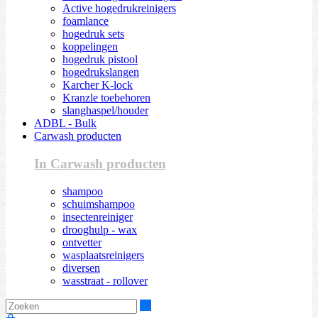
Active hogedrukreinigers
foamlance
hogedruk sets
koppelingen
hogedruk pistool
hogedrukslangen
Karcher K-lock
Kranzle toebehoren
slanghaspel/houder
ADBL - Bulk
Carwash producten
In Carwash producten
shampoo
schuimshampoo
insectenreiniger
drooghulp - wax
ontvetter
wasplaatsreinigers
diversen
wasstraat - rollover
Zoeken