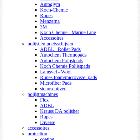
Autoglym
Koch-Chemie
Rupes
Menzerna
3M
Koch Chemie - Marine Line
Accessoires
polijst en poetsschijven
ADBL - Roller Pads
Autochem Thermopads
Autochem Polijstpads
Koch Chemie Polijstpads
Lamsvel - Wool
Rupes foam/microvezel pads
Microfiber Pads
steunschijven
polijstmachines
Flex
ADBL
Krauss DA polisher
Rupes
Diverse
accessoires
protection
coating