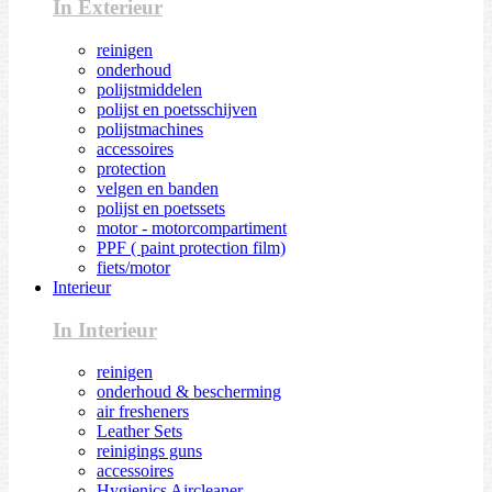
In Exterieur
reinigen
onderhoud
polijstmiddelen
polijst en poetsschijven
polijstmachines
accessoires
protection
velgen en banden
polijst en poetssets
motor - motorcompartiment
PPF ( paint protection film)
fiets/motor
Interieur
In Interieur
reinigen
onderhoud & bescherming
air fresheners
Leather Sets
reinigings guns
accessoires
Hygienics Aircleaner