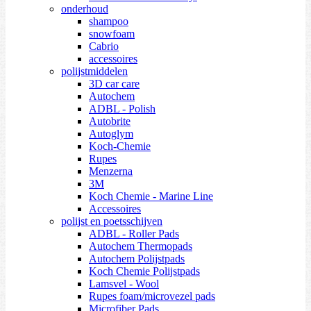
onderhoud
shampoo
snowfoam
Cabrio
accessoires
polijstmiddelen
3D car care
Autochem
ADBL - Polish
Autobrite
Autoglym
Koch-Chemie
Rupes
Menzerna
3M
Koch Chemie - Marine Line
Accessoires
polijst en poetsschijven
ADBL - Roller Pads
Autochem Thermopads
Autochem Polijstpads
Koch Chemie Polijstpads
Lamsvel - Wool
Rupes foam/microvezel pads
Microfiber Pads