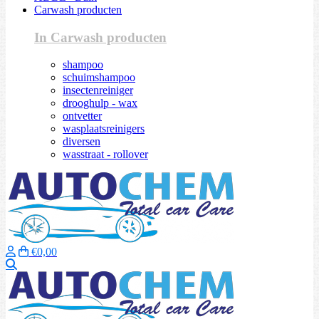
Carwash producten
In Carwash producten
shampoo
schuimshampoo
insectenreiniger
drooghulp - wax
ontvetter
wasplaatsreinigers
diversen
wasstraat - rollover
€0,00
Zoeken