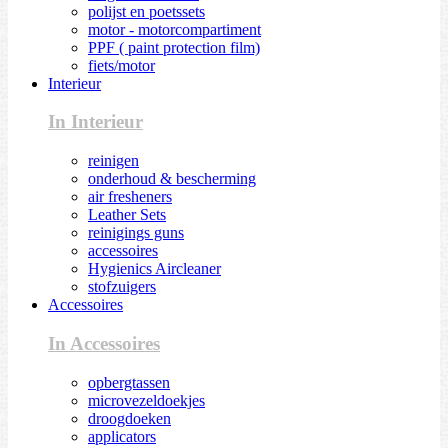
polijst en poetssets
motor - motorcompartiment
PPF ( paint protection film)
fiets/motor
Interieur
In Interieur
reinigen
onderhoud & bescherming
air fresheners
Leather Sets
reinigings guns
accessoires
Hygienics Aircleaner
stofzuigers
Accessoires
In Accessoires
opbergtassen
microvezeldoekjes
droogdoeken
applicators