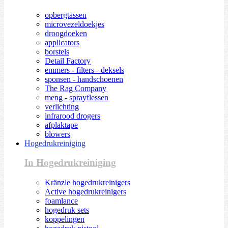
opbergtassen
microvezeldoekjes
droogdoeken
applicators
borstels
Detail Factory
emmers - filters - deksels
sponsen - handschoenen
The Rag Company
meng - sprayflessen
verlichting
infrarood drogers
afplaktape
blowers
Hogedrukreiniging
In Hogedrukreiniging
Kränzle hogedrukreinigers
Active hogedrukreinigers
foamlance
hogedruk sets
koppelingen