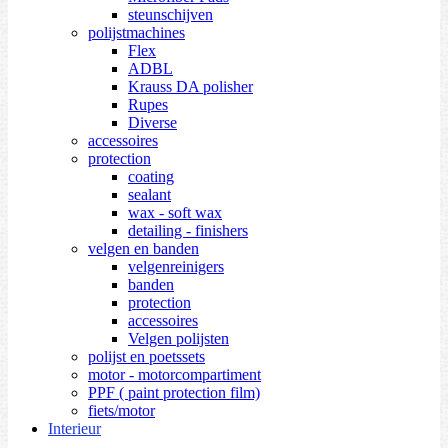
steunschijven
polijstmachines
Flex
ADBL
Krauss DA polisher
Rupes
Diverse
accessoires
protection
coating
sealant
wax - soft wax
detailing - finishers
velgen en banden
velgenreinigers
banden
protection
accessoires
Velgen polijsten
polijst en poetssets
motor - motorcompartiment
PPF ( paint protection film)
fiets/motor
Interieur