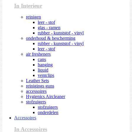
In Interieur
reinigen
leer - stof
glas - ramen
rubber - kunststof - vinyl
onderhoud & bescherming
rubber - kunststof - vinyl
leer - stof
air fresheners
cans
hanging
liquid
ventclips
Leather Sets
reinigings guns
accessoires
Hygienics Aircleaner
stofzuigers
stofzuigers
onderdelen
Accessoires
In Accessoires