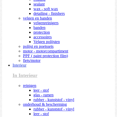
sealant
wax - soft wax
detailing - finishers
velgen en banden
velgenreinigers
banden
protection
accessoires
Velgen polijsten
polijst en poetssets
motor - motorcompartiment
PPF ( paint protection film)
fiets/motor
Interieur
In Interieur
reinigen
leer - stof
glas - ramen
rubber - kunststof - vinyl
onderhoud & bescherming
rubber - kunststof - vinyl
leer - stof