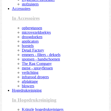
stofzuigers
Accessoires
In Accessoires
opbergtassen
microvezeldoekjes
droogdoeken
applicators
borstels
Detail Factory
emmers - filters - deksels
sponsen - handschoenen
The Rag Company
meng - sprayflessen
verlichting
infrarood drogers
afplaktape
blowers
Hogedrukreiniging
In Hogedrukreiniging
Kränzle hogedrukreinigers