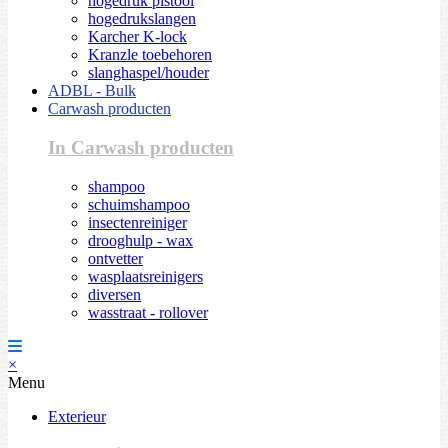
hogedruk pistool
hogedrukslangen
Karcher K-lock
Kranzle toebehoren
slanghaspel/houder
ADBL - Bulk
Carwash producten
In Carwash producten
shampoo
schuimshampoo
insectenreiniger
drooghulp - wax
ontvetter
wasplaatsreinigers
diversen
wasstraat - rollover
×
Menu
Exterieur