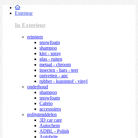
Exterieur
In Exterieur
reinigen
snowfoam
shampoo
klei - spray
glas - ruiten
metaal - chroom
insecten - hars - teer
ontvetten - apc
rubber - kunststof - vinyl
onderhoud
shampoo
snowfoam
Cabrio
accessoires
polijstmiddelen
3D car care
Autochem
ADBL - Polish
Autobrite