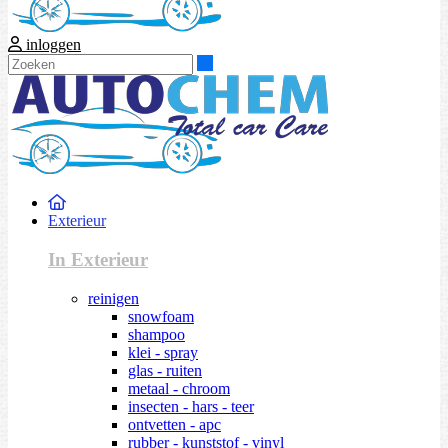
inloggen
Zoeken
Exterieur
In Exterieur
reinigen
snowfoam
shampoo
klei - spray
glas - ruiten
metaal - chroom
insecten - hars - teer
ontvetten - apc
rubber - kunststof - vinyl