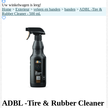
Uw winkelwagen is leeg!
Home
>
Exterieur
>
velgen en banden
>
banden
>
ADBL -Tire &
Rubber Cleaner - 500 ml.
ADBL -Tire & Rubber Cleaner