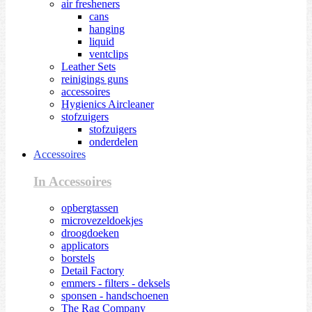
air fresheners
cans
hanging
liquid
ventclips
Leather Sets
reinigings guns
accessoires
Hygienics Aircleaner
stofzuigers
stofzuigers
onderdelen
Accessoires
In Accessoires
opbergtassen
microvezeldoekjes
droogdoeken
applicators
borstels
Detail Factory
emmers - filters - deksels
sponsen - handschoenen
The Rag Company