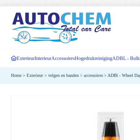
Exterieur
Interieur
Accessoires
Hogedrukreiniging
ADBL - Bulk
Home
>
Exterieur
>
velgen en banden
>
accessoires
>
ADBl - Wheel Da