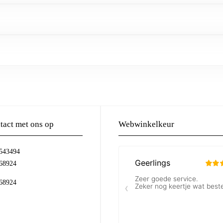
act met ons op
Webwinkelkeur
-543494
68924
68924