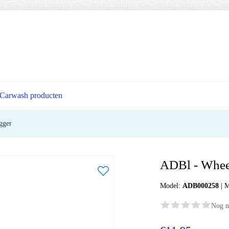
Carwash producten
gger
ADBl - Whee
Model:
ADB000258
|
M
Nog n