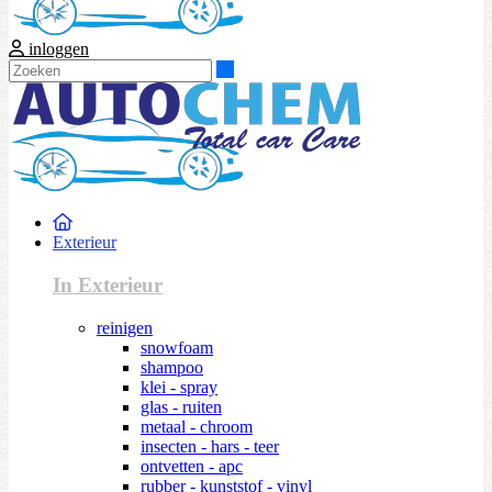
inloggen
Zoeken
Exterieur
In Exterieur
reinigen
snowfoam
shampoo
klei - spray
glas - ruiten
metaal - chroom
insecten - hars - teer
ontvetten - apc
rubber - kunststof - vinyl