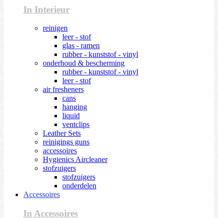
In Interieur
reinigen
leer - stof
glas - ramen
rubber - kunststof - vinyl
onderhoud & bescherming
rubber - kunststof - vinyl
leer - stof
air fresheners
cans
hanging
liquid
ventclips
Leather Sets
reinigings guns
accessoires
Hygienics Aircleaner
stofzuigers
stofzuigers
onderdelen
Accessoires
In Accessoires