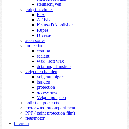
steunschijven
polijstmachines
Flex
ADBL
Krauss DA polisher
Rupes
Diverse
accessoires
protection
coating
sealant
wax - soft wax
detailing - finishers
velgen en banden
velgenreinigers
banden
protection
accessoires
Velgen polijsten
polijst en poetssets
motor - motorcompartiment
PPF ( paint protection film)
fiets/motor
Interieur