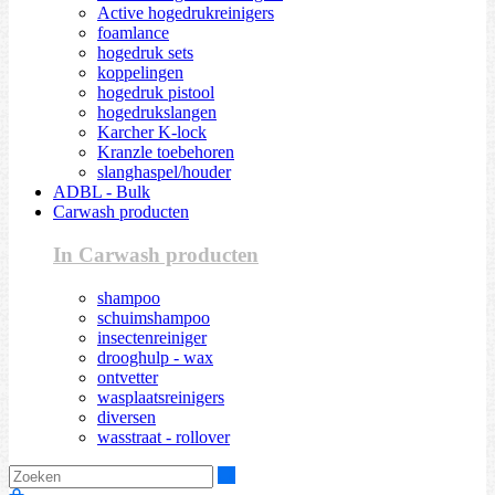
Active hogedrukreinigers
foamlance
hogedruk sets
koppelingen
hogedruk pistool
hogedrukslangen
Karcher K-lock
Kranzle toebehoren
slanghaspel/houder
ADBL - Bulk
Carwash producten
In Carwash producten
shampoo
schuimshampoo
insectenreiniger
drooghulp - wax
ontvetter
wasplaatsreinigers
diversen
wasstraat - rollover
Zoeken