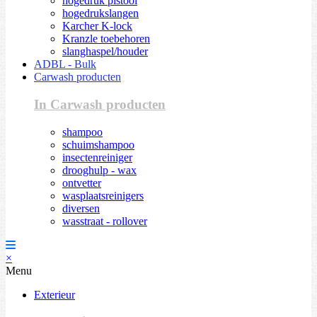
hogedruk pistool
hogedrukslangen
Karcher K-lock
Kranzle toebehoren
slanghaspel/houder
ADBL - Bulk
Carwash producten
In Carwash producten
shampoo
schuimshampoo
insectenreiniger
drooghulp - wax
ontvetter
wasplaatsreinigers
diversen
wasstraat - rollover
×
Menu
Exterieur