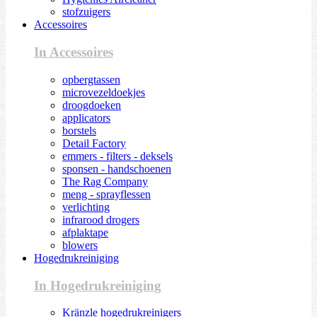
stofzuigers
Accessoires
In Accessoires
opbergtassen
microvezeldoekjes
droogdoeken
applicators
borstels
Detail Factory
emmers - filters - deksels
sponsen - handschoenen
The Rag Company
meng - sprayflessen
verlichting
infrarood drogers
afplaktape
blowers
Hogedrukreiniging
In Hogedrukreiniging
Kränzle hogedrukreinigers