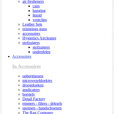
air fresheners
cans
hanging
liquid
ventclips
Leather Sets
reinigings guns
accessoires
Hygienics Aircleaner
stofzuigers
stofzuigers
onderdelen
Accessoires
In Accessoires
opbergtassen
microvezeldoekjes
droogdoeken
applicators
borstels
Detail Factory
emmers - filters - deksels
sponsen - handschoenen
The Rag Company