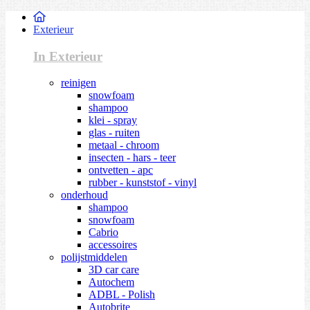
Exterieur
In Exterieur
reinigen
snowfoam
shampoo
klei - spray
glas - ruiten
metaal - chroom
insecten - hars - teer
ontvetten - apc
rubber - kunststof - vinyl
onderhoud
shampoo
snowfoam
Cabrio
accessoires
polijstmiddelen
3D car care
Autochem
ADBL - Polish
Autobrite