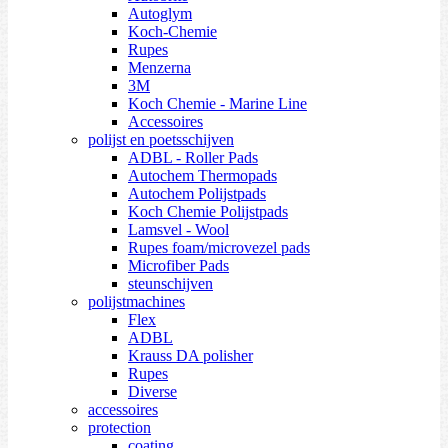
Autoglym
Koch-Chemie
Rupes
Menzerna
3M
Koch Chemie - Marine Line
Accessoires
polijst en poetsschijven
ADBL - Roller Pads
Autochem Thermopads
Autochem Polijstpads
Koch Chemie Polijstpads
Lamsvel - Wool
Rupes foam/microvezel pads
Microfiber Pads
steunschijven
polijstmachines
Flex
ADBL
Krauss DA polisher
Rupes
Diverse
accessoires
protection
coating