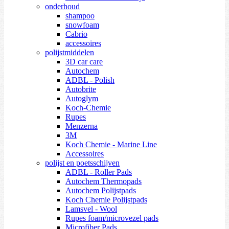
onderhoud
shampoo
snowfoam
Cabrio
accessoires
polijstmiddelen
3D car care
Autochem
ADBL - Polish
Autobrite
Autoglym
Koch-Chemie
Rupes
Menzerna
3M
Koch Chemie - Marine Line
Accessoires
polijst en poetsschijven
ADBL - Roller Pads
Autochem Thermopads
Autochem Polijstpads
Koch Chemie Polijstpads
Lamsvel - Wool
Rupes foam/microvezel pads
Microfiber Pads