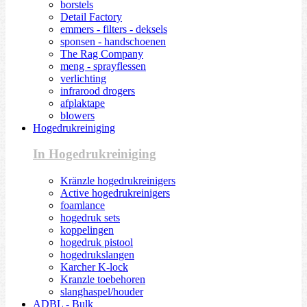
borstels
Detail Factory
emmers - filters - deksels
sponsen - handschoenen
The Rag Company
meng - sprayflessen
verlichting
infrarood drogers
afplaktape
blowers
Hogedrukreiniging
In Hogedrukreiniging
Kränzle hogedrukreinigers
Active hogedrukreinigers
foamlance
hogedruk sets
koppelingen
hogedruk pistool
hogedrukslangen
Karcher K-lock
Kranzle toebehoren
slanghaspel/houder
ADBL - Bulk