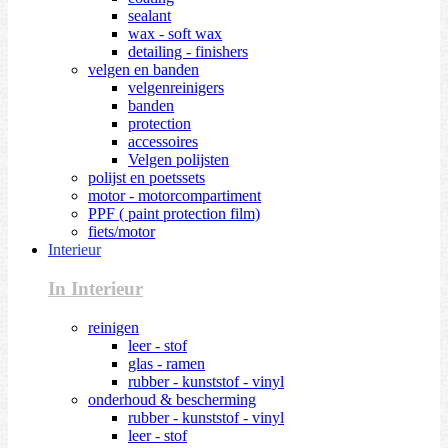
sealant
wax - soft wax
detailing - finishers
velgen en banden
velgenreinigers
banden
protection
accessoires
Velgen polijsten
polijst en poetssets
motor - motorcompartiment
PPF ( paint protection film)
fiets/motor
Interieur
In Interieur
reinigen
leer - stof
glas - ramen
rubber - kunststof - vinyl
onderhoud & bescherming
rubber - kunststof - vinyl
leer - stof