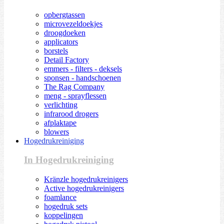
opbergtassen
microvezeldoekjes
droogdoeken
applicators
borstels
Detail Factory
emmers - filters - deksels
sponsen - handschoenen
The Rag Company
meng - sprayflessen
verlichting
infrarood drogers
afplaktape
blowers
Hogedrukreiniging
In Hogedrukreiniging
Kränzle hogedrukreinigers
Active hogedrukreinigers
foamlance
hogedruk sets
koppelingen