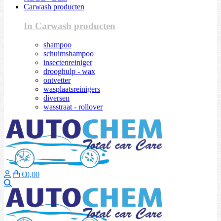
Carwash producten
In Carwash producten
shampoo
schuimshampoo
insectenreiniger
drooghulp - wax
ontvetter
wasplaatsreinigers
diversen
wasstraat - rollover
€0,00
Zoeken