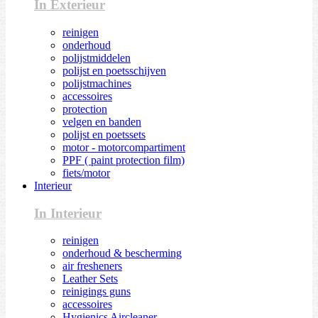
In Exterieur
reinigen
onderhoud
polijstmiddelen
polijst en poetsschijven
polijstmachines
accessoires
protection
velgen en banden
polijst en poetssets
motor - motorcompartiment
PPF ( paint protection film)
fiets/motor
Interieur
In Interieur
reinigen
onderhoud & bescherming
air fresheners
Leather Sets
reinigings guns
accessoires
Hygienics Aircleaner