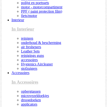
polijst en poetssets
motor - motorcompartiment
PPF ( paint protection film)
fiets/motor
Interieur
In Interieur
reinigen
onderhoud & bescherming
air fresheners
Leather Sets
reinigings guns
accessoires
Hygienics Aircleaner
stofzuigers
Accessoires
In Accessoires
opbergtassen
microvezeldoekjes
droogdoeken
applicators