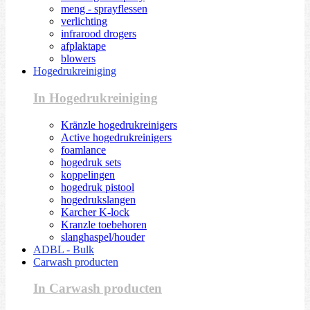
meng - sprayflessen
verlichting
infrarood drogers
afplaktape
blowers
Hogedrukreiniging
In Hogedrukreiniging
Kränzle hogedrukreinigers
Active hogedrukreinigers
foamlance
hogedruk sets
koppelingen
hogedruk pistool
hogedrukslangen
Karcher K-lock
Kranzle toebehoren
slanghaspel/houder
ADBL - Bulk
Carwash producten
In Carwash producten