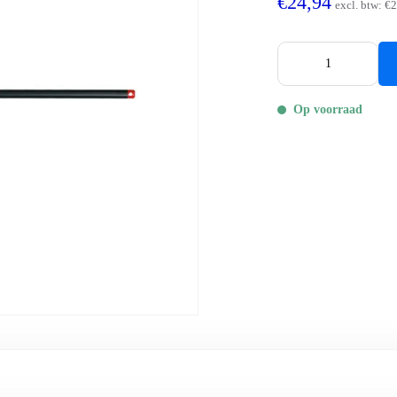
€24,94
excl. btw:
€2
Op voorraad