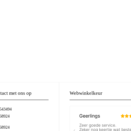
act met ons op
Webwinkelkeur
-543494
68924
68924