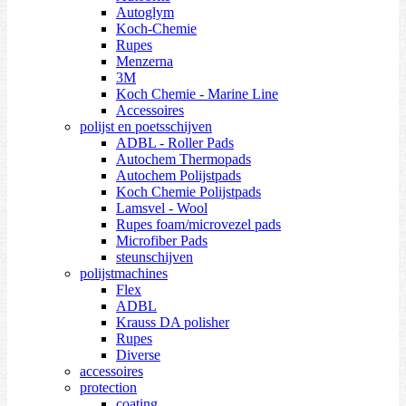
Autoglym
Koch-Chemie
Rupes
Menzerna
3M
Koch Chemie - Marine Line
Accessoires
polijst en poetsschijven
ADBL - Roller Pads
Autochem Thermopads
Autochem Polijstpads
Koch Chemie Polijstpads
Lamsvel - Wool
Rupes foam/microvezel pads
Microfiber Pads
steunschijven
polijstmachines
Flex
ADBL
Krauss DA polisher
Rupes
Diverse
accessoires
protection
coating