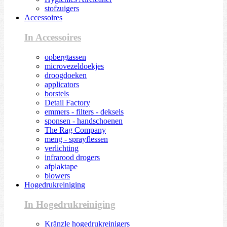
stofzuigers
Accessoires
In Accessoires
opbergtassen
microvezeldoekjes
droogdoeken
applicators
borstels
Detail Factory
emmers - filters - deksels
sponsen - handschoenen
The Rag Company
meng - sprayflessen
verlichting
infrarood drogers
afplaktape
blowers
Hogedrukreiniging
In Hogedrukreiniging
Kränzle hogedrukreinigers