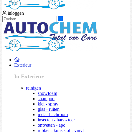
inloggen
Zoeken
Exterieur
In Exterieur
reinigen
snowfoam
shampoo
klei - spray
glas - ruiten
metaal - chroom
insecten - hars - teer
ontvetten - apc
rubber - kunststof - vinyl