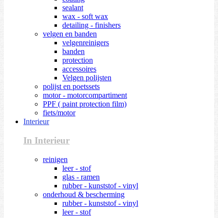
sealant
wax - soft wax
detailing - finishers
velgen en banden
velgenreinigers
banden
protection
accessoires
Velgen polijsten
polijst en poetssets
motor - motorcompartiment
PPF ( paint protection film)
fiets/motor
Interieur
In Interieur
reinigen
leer - stof
glas - ramen
rubber - kunststof - vinyl
onderhoud & bescherming
rubber - kunststof - vinyl
leer - stof