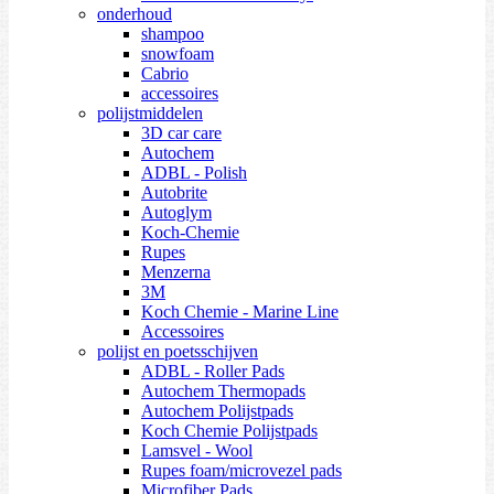
onderhoud
shampoo
snowfoam
Cabrio
accessoires
polijstmiddelen
3D car care
Autochem
ADBL - Polish
Autobrite
Autoglym
Koch-Chemie
Rupes
Menzerna
3M
Koch Chemie - Marine Line
Accessoires
polijst en poetsschijven
ADBL - Roller Pads
Autochem Thermopads
Autochem Polijstpads
Koch Chemie Polijstpads
Lamsvel - Wool
Rupes foam/microvezel pads
Microfiber Pads