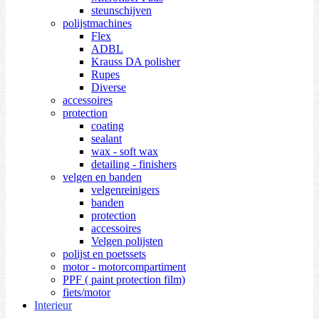
steunschijven
polijstmachines
Flex
ADBL
Krauss DA polisher
Rupes
Diverse
accessoires
protection
coating
sealant
wax - soft wax
detailing - finishers
velgen en banden
velgenreinigers
banden
protection
accessoires
Velgen polijsten
polijst en poetssets
motor - motorcompartiment
PPF ( paint protection film)
fiets/motor
Interieur