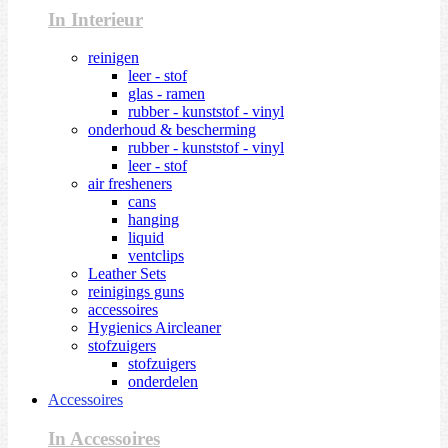
In Interieur
reinigen
leer - stof
glas - ramen
rubber - kunststof - vinyl
onderhoud & bescherming
rubber - kunststof - vinyl
leer - stof
air fresheners
cans
hanging
liquid
ventclips
Leather Sets
reinigings guns
accessoires
Hygienics Aircleaner
stofzuigers
stofzuigers
onderdelen
Accessoires
In Accessoires