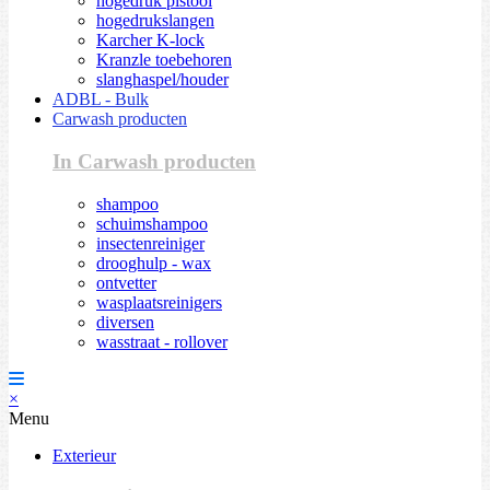
hogedruk pistool
hogedrukslangen
Karcher K-lock
Kranzle toebehoren
slanghaspel/houder
ADBL - Bulk
Carwash producten
In Carwash producten
shampoo
schuimshampoo
insectenreiniger
drooghulp - wax
ontvetter
wasplaatsreinigers
diversen
wasstraat - rollover
×
Menu
Exterieur