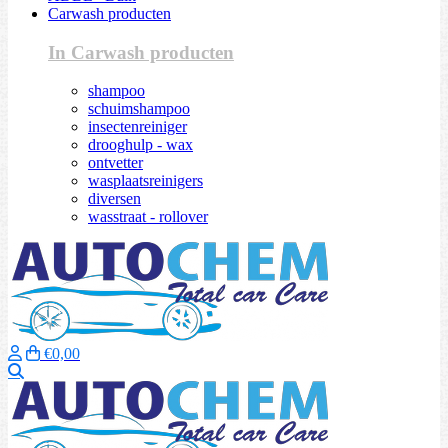
Carwash producten
In Carwash producten
shampoo
schuimshampoo
insectenreiniger
drooghulp - wax
ontvetter
wasplaatsreinigers
diversen
wasstraat - rollover
€0,00
Zoeken