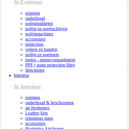
In Exterieur
reinigen
onderhoud
polijstmiddelen
polijst en poetsschijven
polijstmachines
accessoires
protection
velgen en banden
polijst en poetssets
motor - motorcompartiment
PPF ( paint protection film)
fiets/motor
Interieur
In Interieur
reinigen
onderhoud & bescherming
air fresheners
Leather Sets
reinigings guns
accessoires
Hygienics Aircleaner