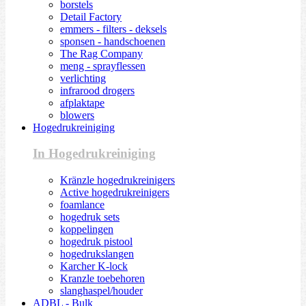
borstels
Detail Factory
emmers - filters - deksels
sponsen - handschoenen
The Rag Company
meng - sprayflessen
verlichting
infrarood drogers
afplaktape
blowers
Hogedrukreiniging
In Hogedrukreiniging
Kränzle hogedrukreinigers
Active hogedrukreinigers
foamlance
hogedruk sets
koppelingen
hogedruk pistool
hogedrukslangen
Karcher K-lock
Kranzle toebehoren
slanghaspel/houder
ADBL - Bulk