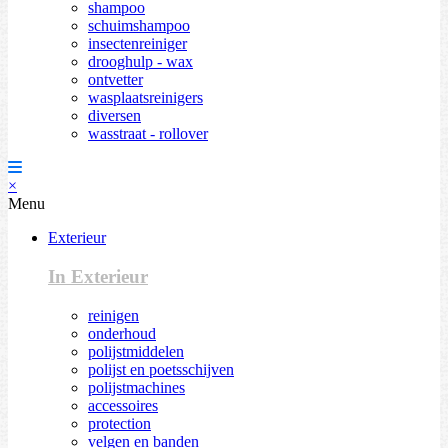
shampoo
schuimshampoo
insectenreiniger
drooghulp - wax
ontvetter
wasplaatsreinigers
diversen
wasstraat - rollover
×
Menu
Exterieur
In Exterieur
reinigen
onderhoud
polijstmiddelen
polijst en poetsschijven
polijstmachines
accessoires
protection
velgen en banden