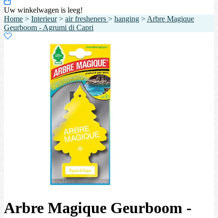
Uw winkelwagen is leeg!
Home
>
Interieur
>
air fresheners
>
hanging
>
Arbre Magique
Geurboom - Agrumi di Capri
Arbre Magique Geurboom -