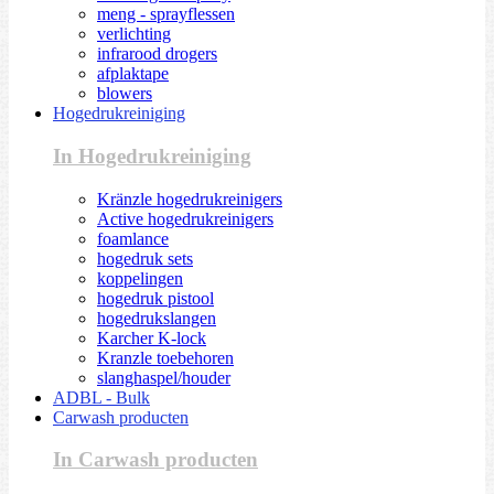
meng - sprayflessen
verlichting
infrarood drogers
afplaktape
blowers
Hogedrukreiniging
In Hogedrukreiniging
Kränzle hogedrukreinigers
Active hogedrukreinigers
foamlance
hogedruk sets
koppelingen
hogedruk pistool
hogedrukslangen
Karcher K-lock
Kranzle toebehoren
slanghaspel/houder
ADBL - Bulk
Carwash producten
In Carwash producten