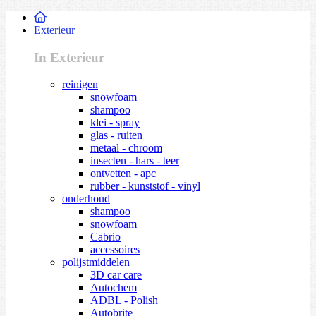
Exterieur
In Exterieur
reinigen
snowfoam
shampoo
klei - spray
glas - ruiten
metaal - chroom
insecten - hars - teer
ontvetten - apc
rubber - kunststof - vinyl
onderhoud
shampoo
snowfoam
Cabrio
accessoires
polijstmiddelen
3D car care
Autochem
ADBL - Polish
Autobrite