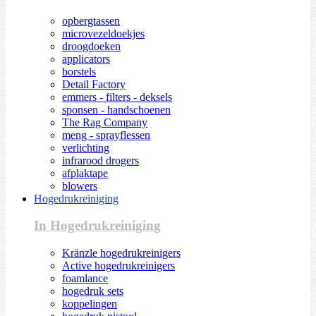
opbergtassen
microvezeldoekjes
droogdoeken
applicators
borstels
Detail Factory
emmers - filters - deksels
sponsen - handschoenen
The Rag Company
meng - sprayflessen
verlichting
infrarood drogers
afplaktape
blowers
Hogedrukreiniging
In Hogedrukreiniging
Kränzle hogedrukreinigers
Active hogedrukreinigers
foamlance
hogedruk sets
koppelingen