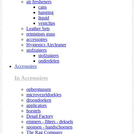
air fresheners
cans
hanging
liquid
ventclips
Leather Sets
reinigings guns
accessoires
Hygienics Aircleaner
stofzuigers
stofzuigers
onderdelen
Accessoires
In Accessoires
opbergtassen
microvezeldoekjes
droogdoeken
applicators
borstels
Detail Factory
emmers - filters - deksels
sponsen - handschoenen
The Rag Company