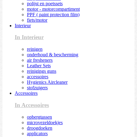
polijst en poetssets
motor - motorcompartiment
PPF ( paint protection film)
fiets/motor
Interieur
In Interieur
reinigen
onderhoud & bescherming
air fresheners
Leather Sets
reinigings guns
accessoires
Hygienics Aircleaner
stofzuigers
Accessoires
In Accessoires
opbergtassen
microvezeldoekjes
droogdoeken
applicators