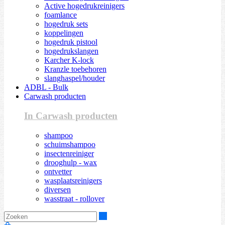
Active hogedrukreinigers
foamlance
hogedruk sets
koppelingen
hogedruk pistool
hogedrukslangen
Karcher K-lock
Kranzle toebehoren
slanghaspel/houder
ADBL - Bulk
Carwash producten
In Carwash producten
shampoo
schuimshampoo
insectenreiniger
drooghulp - wax
ontvetter
wasplaatsreinigers
diversen
wasstraat - rollover
Zoeken