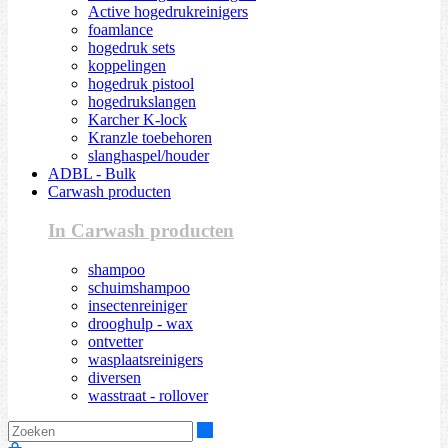
Active hogedrukreinigers
foamlance
hogedruk sets
koppelingen
hogedruk pistool
hogedrukslangen
Karcher K-lock
Kranzle toebehoren
slanghaspel/houder
ADBL - Bulk
Carwash producten
In Carwash producten
shampoo
schuimshampoo
insectenreiniger
drooghulp - wax
ontvetter
wasplaatsreinigers
diversen
wasstraat - rollover
Zoeken