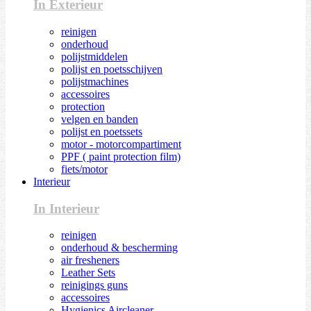
In Exterieur
reinigen
onderhoud
polijstmiddelen
polijst en poetsschijven
polijstmachines
accessoires
protection
velgen en banden
polijst en poetssets
motor - motorcompartiment
PPF ( paint protection film)
fiets/motor
Interieur
In Interieur
reinigen
onderhoud & bescherming
air fresheners
Leather Sets
reinigings guns
accessoires
Hygienics Aircleaner