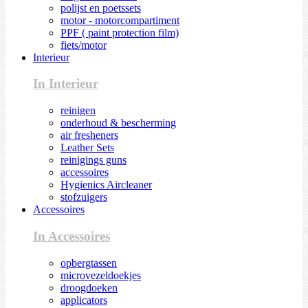
polijst en poetssets
motor - motorcompartiment
PPF ( paint protection film)
fiets/motor
Interieur
In Interieur
reinigen
onderhoud & bescherming
air fresheners
Leather Sets
reinigings guns
accessoires
Hygienics Aircleaner
stofzuigers
Accessoires
In Accessoires
opbergtassen
microvezeldoekjes
droogdoeken
applicators