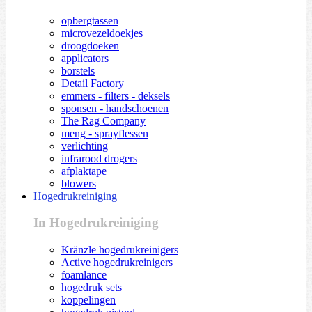
opbergtassen
microvezeldoekjes
droogdoeken
applicators
borstels
Detail Factory
emmers - filters - deksels
sponsen - handschoenen
The Rag Company
meng - sprayflessen
verlichting
infrarood drogers
afplaktape
blowers
Hogedrukreiniging
In Hogedrukreiniging
Kränzle hogedrukreinigers
Active hogedrukreinigers
foamlance
hogedruk sets
koppelingen