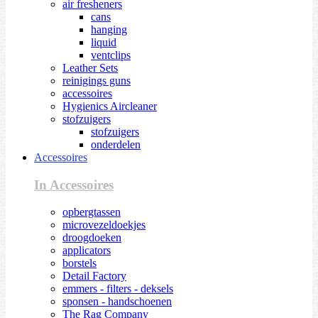
air fresheners
cans
hanging
liquid
ventclips
Leather Sets
reinigings guns
accessoires
Hygienics Aircleaner
stofzuigers
stofzuigers
onderdelen
Accessoires
In Accessoires
opbergtassen
microvezeldoekjes
droogdoeken
applicators
borstels
Detail Factory
emmers - filters - deksels
sponsen - handschoenen
The Rag Company