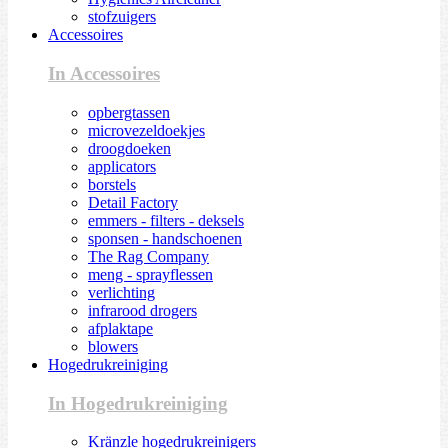
stofzuigers
Accessoires
In Accessoires
opbergtassen
microvezeldoekjes
droogdoeken
applicators
borstels
Detail Factory
emmers - filters - deksels
sponsen - handschoenen
The Rag Company
meng - sprayflessen
verlichting
infrarood drogers
afplaktape
blowers
Hogedrukreiniging
In Hogedrukreiniging
Kränzle hogedrukreinigers