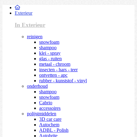
Exterieur
In Exterieur
reinigen
snowfoam
shampoo
klei - spray
glas - ruiten
metaal - chroom
insecten - hars - teer
ontvetten - apc
rubber - kunststof - vinyl
onderhoud
shampoo
snowfoam
Cabrio
accessoires
polijstmiddelen
3D car care
Autochem
ADBL - Polish
Autobrite