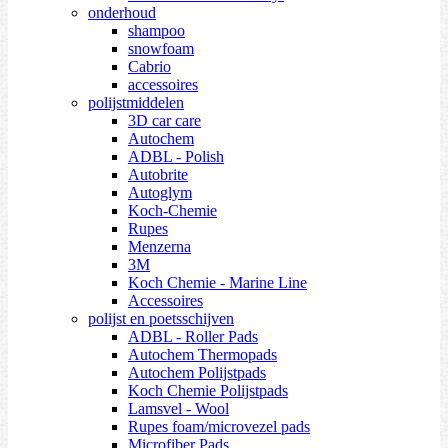
onderhoud
shampoo
snowfoam
Cabrio
accessoires
polijstmiddelen
3D car care
Autochem
ADBL - Polish
Autobrite
Autoglym
Koch-Chemie
Rupes
Menzerna
3M
Koch Chemie - Marine Line
Accessoires
polijst en poetsschijven
ADBL - Roller Pads
Autochem Thermopads
Autochem Polijstpads
Koch Chemie Polijstpads
Lamsvel - Wool
Rupes foam/microvezel pads
Microfiber Pads