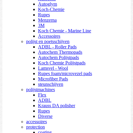
Autoglym
Koch-Chemie
Rupes
Menzerna
3M
Koch Chemie - Marine Line
Accessoires
polijst en poetsschijven
ADBL - Roller Pads
Autochem Thermopads
Autochem Polijstpads
Koch Chemie Polijstpads
Lamsvel - Wool
Rupes foam/microvezel pads
Microfiber Pads
steunschijven
polijstmachines
Flex
ADBL
Krauss DA polisher
Rupes
Diverse
accessoires
protection
coating