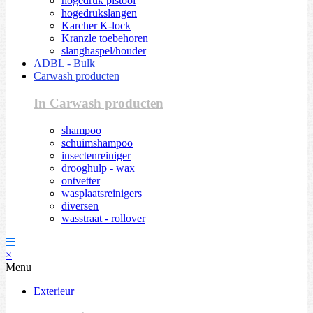
hogedruk pistool
hogedrukslangen
Karcher K-lock
Kranzle toebehoren
slanghaspel/houder
ADBL - Bulk
Carwash producten
In Carwash producten
shampoo
schuimshampoo
insectenreiniger
drooghulp - wax
ontvetter
wasplaatsreinigers
diversen
wasstraat - rollover
×
Menu
Exterieur