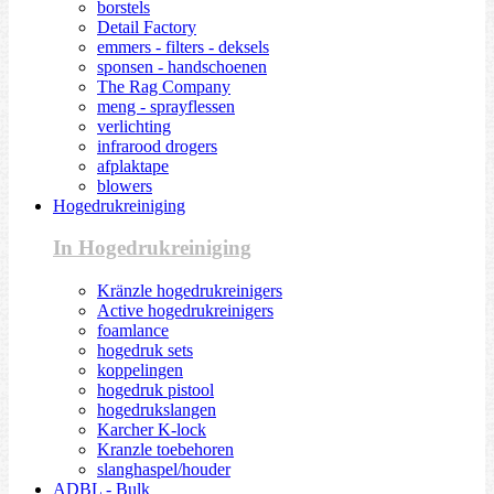
borstels
Detail Factory
emmers - filters - deksels
sponsen - handschoenen
The Rag Company
meng - sprayflessen
verlichting
infrarood drogers
afplaktape
blowers
Hogedrukreiniging
In Hogedrukreiniging
Kränzle hogedrukreinigers
Active hogedrukreinigers
foamlance
hogedruk sets
koppelingen
hogedruk pistool
hogedrukslangen
Karcher K-lock
Kranzle toebehoren
slanghaspel/houder
ADBL - Bulk