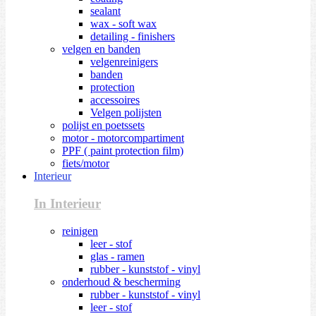
sealant
wax - soft wax
detailing - finishers
velgen en banden
velgenreinigers
banden
protection
accessoires
Velgen polijsten
polijst en poetssets
motor - motorcompartiment
PPF ( paint protection film)
fiets/motor
Interieur
In Interieur
reinigen
leer - stof
glas - ramen
rubber - kunststof - vinyl
onderhoud & bescherming
rubber - kunststof - vinyl
leer - stof