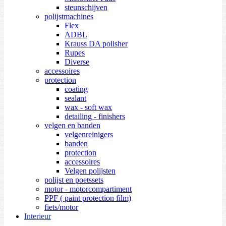
steunschijven
polijstmachines
Flex
ADBL
Krauss DA polisher
Rupes
Diverse
accessoires
protection
coating
sealant
wax - soft wax
detailing - finishers
velgen en banden
velgenreinigers
banden
protection
accessoires
Velgen polijsten
polijst en poetssets
motor - motorcompartiment
PPF ( paint protection film)
fiets/motor
Interieur