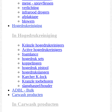
meng - sprayflessen
verlichting
infrarood drogers
afplaktape
blowers
Hogedrukreiniging
In Hogedrukreiniging
Kränzle hogedrukreinigers
Active hogedrukreinigers
foamlance
hogedruk sets
koppelingen
hogedruk pistool
hogedrukslangen
Karcher K-lock
Kranzle toebehoren
slanghaspel/houder
ADBL - Bulk
Carwash producten
In Carwash producten