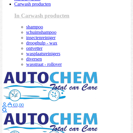
Carwash producten
In Carwash producten
shampoo
schuimshampoo
insectenreiniger
drooghulp - wax
ontvetter
wasplaatsreinigers
diversen
wasstraat - rollover
€0,00
Zoeken