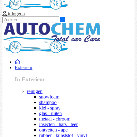
inloggen
Zoeken
Exterieur
In Exterieur
reinigen
snowfoam
shampoo
klei - spray
glas - ruiten
metaal - chroom
insecten - hars - teer
ontvetten - apc
rubber - kunststof - vinyl