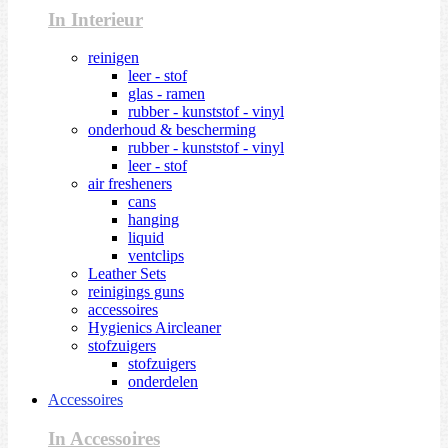
In Interieur
reinigen
leer - stof
glas - ramen
rubber - kunststof - vinyl
onderhoud & bescherming
rubber - kunststof - vinyl
leer - stof
air fresheners
cans
hanging
liquid
ventclips
Leather Sets
reinigings guns
accessoires
Hygienics Aircleaner
stofzuigers
stofzuigers
onderdelen
Accessoires
In Accessoires