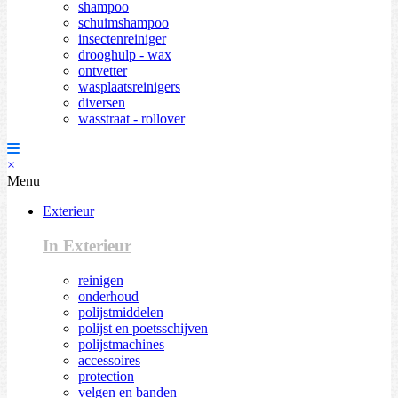
shampoo
schuimshampoo
insectenreiniger
drooghulp - wax
ontvetter
wasplaatsreinigers
diversen
wasstraat - rollover
×
Menu
Exterieur
In Exterieur
reinigen
onderhoud
polijstmiddelen
polijst en poetsschijven
polijstmachines
accessoires
protection
velgen en banden