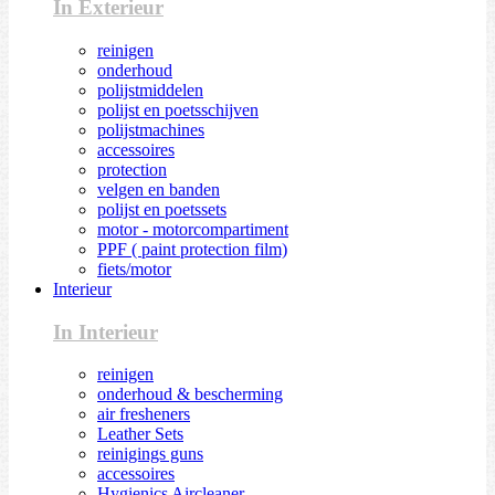
In Exterieur
reinigen
onderhoud
polijstmiddelen
polijst en poetsschijven
polijstmachines
accessoires
protection
velgen en banden
polijst en poetssets
motor - motorcompartiment
PPF ( paint protection film)
fiets/motor
Interieur
In Interieur
reinigen
onderhoud & bescherming
air fresheners
Leather Sets
reinigings guns
accessoires
Hygienics Aircleaner