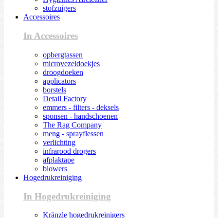
stofzuigers
Accessoires
In Accessoires
opbergtassen
microvezeldoekjes
droogdoeken
applicators
borstels
Detail Factory
emmers - filters - deksels
sponsen - handschoenen
The Rag Company
meng - sprayflessen
verlichting
infrarood drogers
afplaktape
blowers
Hogedrukreiniging
In Hogedrukreiniging
Kränzle hogedrukreinigers