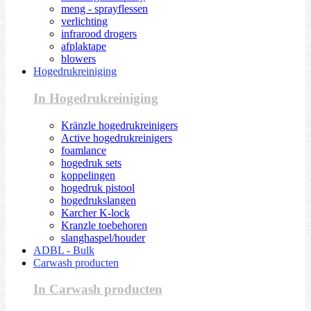
meng - sprayflessen
verlichting
infrarood drogers
afplaktape
blowers
Hogedrukreiniging
In Hogedrukreiniging
Kränzle hogedrukreinigers
Active hogedrukreinigers
foamlance
hogedruk sets
koppelingen
hogedruk pistool
hogedrukslangen
Karcher K-lock
Kranzle toebehoren
slanghaspel/houder
ADBL - Bulk
Carwash producten
In Carwash producten