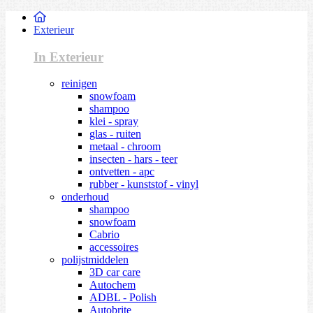
Exterieur
In Exterieur
reinigen
snowfoam
shampoo
klei - spray
glas - ruiten
metaal - chroom
insecten - hars - teer
ontvetten - apc
rubber - kunststof - vinyl
onderhoud
shampoo
snowfoam
Cabrio
accessoires
polijstmiddelen
3D car care
Autochem
ADBL - Polish
Autobrite