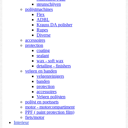
steunschijven
polijstmachines
Flex
ADBL
Krauss DA polisher
Rupes
Diverse
accessoires
protection
coating
sealant
wax - soft wax
detailing - finishers
velgen en banden
velgenreinigers
banden
protection
accessoires
Velgen polijsten
polijst en poetssets
motor - motorcompartiment
PPF ( paint protection film)
fiets/motor
Interieur