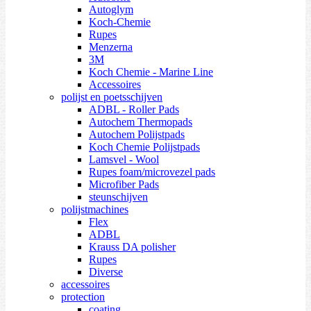
Autoglym
Koch-Chemie
Rupes
Menzerna
3M
Koch Chemie - Marine Line
Accessoires
polijst en poetsschijven
ADBL - Roller Pads
Autochem Thermopads
Autochem Polijstpads
Koch Chemie Polijstpads
Lamsvel - Wool
Rupes foam/microvezel pads
Microfiber Pads
steunschijven
polijstmachines
Flex
ADBL
Krauss DA polisher
Rupes
Diverse
accessoires
protection
coating