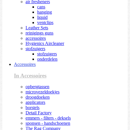
air fresheners
cans
hanging
liquid
ventclips
Leather Sets
reinigings guns
accessoires
Hygienics Aircleaner
stofzuigers
stofzuigers
onderdelen
Accessoires
In Accessoires
opbergtassen
microvezeldoekjes
droogdoeken
applicators
borstels
Detail Factory
emmers - filters - deksels
sponsen - handschoenen
The Rag Company