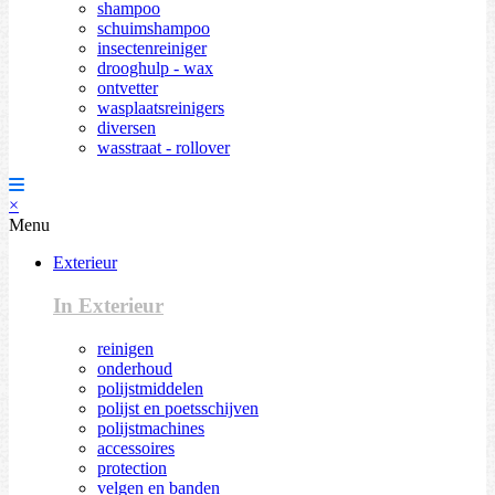
shampoo
schuimshampoo
insectenreiniger
drooghulp - wax
ontvetter
wasplaatsreinigers
diversen
wasstraat - rollover
×
Menu
Exterieur
In Exterieur
reinigen
onderhoud
polijstmiddelen
polijst en poetsschijven
polijstmachines
accessoires
protection
velgen en banden