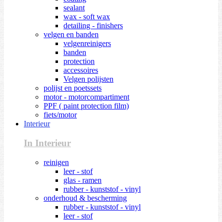
sealant
wax - soft wax
detailing - finishers
velgen en banden
velgenreinigers
banden
protection
accessoires
Velgen polijsten
polijst en poetssets
motor - motorcompartiment
PPF ( paint protection film)
fiets/motor
Interieur
In Interieur
reinigen
leer - stof
glas - ramen
rubber - kunststof - vinyl
onderhoud & bescherming
rubber - kunststof - vinyl
leer - stof