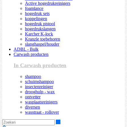
Active hogedrukreinigers
foamlance
hogedruk sets
koppelingen
hogedruk pistool
hogedrukslangen
Karcher K-lock
Kranzle toebehoren
slanghaspel/houder
ADBL - Bulk
Carwash producten
In Carwash producten
shampoo
schuimshampoo
insectenreiniger
drooghulp - wax
ontvetter
wasplaatsreinigers
diversen
wasstraat - rollover
Zoeken