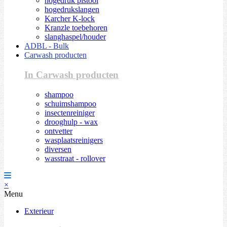
hogedruk pistool
hogedrukslangen
Karcher K-lock
Kranzle toebehoren
slanghaspel/houder
ADBL - Bulk
Carwash producten
In Carwash producten
shampoo
schuimshampoo
insectenreiniger
drooghulp - wax
ontvetter
wasplaatsreinigers
diversen
wasstraat - rollover
×
Menu
Exterieur