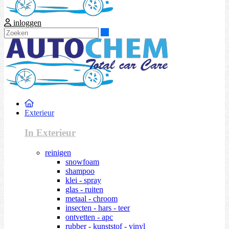
inloggen
Zoeken
Exterieur
In Exterieur
reinigen
snowfoam
shampoo
klei - spray
glas - ruiten
metaal - chroom
insecten - hars - teer
ontvetten - apc
rubber - kunststof - vinyl