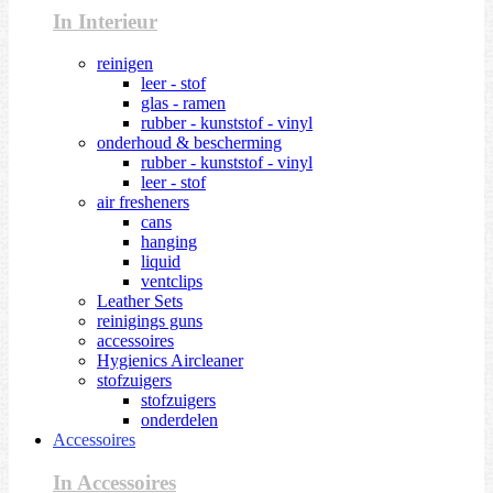
In Interieur
reinigen
leer - stof
glas - ramen
rubber - kunststof - vinyl
onderhoud & bescherming
rubber - kunststof - vinyl
leer - stof
air fresheners
cans
hanging
liquid
ventclips
Leather Sets
reinigings guns
accessoires
Hygienics Aircleaner
stofzuigers
stofzuigers
onderdelen
Accessoires
In Accessoires