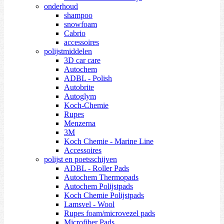
onderhoud
shampoo
snowfoam
Cabrio
accessoires
polijstmiddelen
3D car care
Autochem
ADBL - Polish
Autobrite
Autoglym
Koch-Chemie
Rupes
Menzerna
3M
Koch Chemie - Marine Line
Accessoires
polijst en poetsschijven
ADBL - Roller Pads
Autochem Thermopads
Autochem Polijstpads
Koch Chemie Polijstpads
Lamsvel - Wool
Rupes foam/microvezel pads
Microfiber Pads