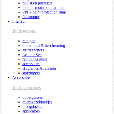
polijst en poetssets
motor - motorcompartiment
PPF ( paint protection film)
fiets/motor
Interieur
In Interieur
reinigen
onderhoud & bescherming
air fresheners
Leather Sets
reinigings guns
accessoires
Hygienics Aircleaner
stofzuigers
Accessoires
In Accessoires
opbergtassen
microvezeldoekjes
droogdoeken
applicators