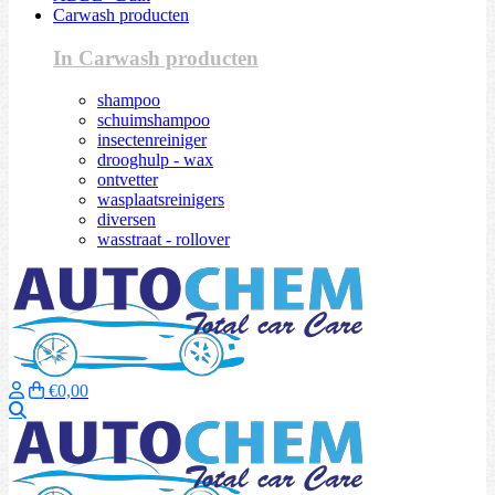
Carwash producten
In Carwash producten
shampoo
schuimshampoo
insectenreiniger
drooghulp - wax
ontvetter
wasplaatsreinigers
diversen
wasstraat - rollover
€0,00
Zoeken