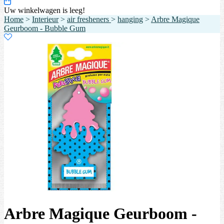
Uw winkelwagen is leeg!
Home
>
Interieur
>
air fresheners
>
hanging
>
Arbre Magique
Geurboom - Bubble Gum
Arbre Magique Geurboom -