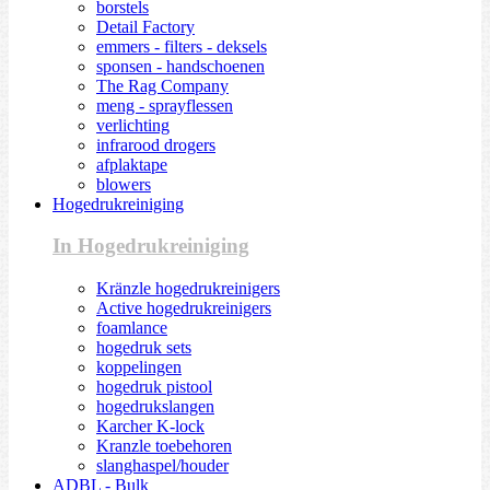
borstels
Detail Factory
emmers - filters - deksels
sponsen - handschoenen
The Rag Company
meng - sprayflessen
verlichting
infrarood drogers
afplaktape
blowers
Hogedrukreiniging
In Hogedrukreiniging
Kränzle hogedrukreinigers
Active hogedrukreinigers
foamlance
hogedruk sets
koppelingen
hogedruk pistool
hogedrukslangen
Karcher K-lock
Kranzle toebehoren
slanghaspel/houder
ADBL - Bulk