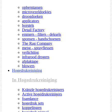
opbergtassen
microvezeldoekjes
droogdoeken
applicators
borstels
Detail Factory
emmers - filters - deksels
sponsen - handschoenen
The Rag Company
meng - sprayflessen
verlichting
infrarood drogers
afplaktape
blowers
Hogedrukreiniging
In Hogedrukreiniging
Kränzle hogedrukreinigers
Active hogedrukreinigers
foamlance
hogedruk sets
koppelingen