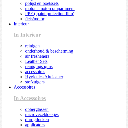
polijst en poetssets
motor - motorcompartiment
PPF ( paint protection film)
fiets/motor
Interieur
In Interieur
reinigen
onderhoud & bescherming
air fresheners
Leather Sets
reinigings guns
accessoires
Hygienics Aircleaner
stofzuigers
Accessoires
In Accessoires
opbergtassen
microvezeldoekjes
droogdoeken
applicators