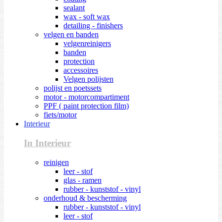
sealant
wax - soft wax
detailing - finishers
velgen en banden
velgenreinigers
banden
protection
accessoires
Velgen polijsten
polijst en poetssets
motor - motorcompartiment
PPF ( paint protection film)
fiets/motor
Interieur
In Interieur
reinigen
leer - stof
glas - ramen
rubber - kunststof - vinyl
onderhoud & bescherming
rubber - kunststof - vinyl
leer - stof