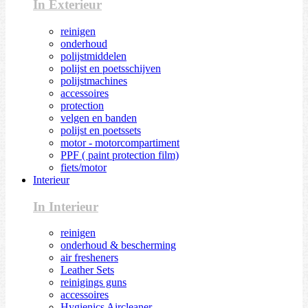
In Exterieur
reinigen
onderhoud
polijstmiddelen
polijst en poetsschijven
polijstmachines
accessoires
protection
velgen en banden
polijst en poetssets
motor - motorcompartiment
PPF ( paint protection film)
fiets/motor
Interieur
In Interieur
reinigen
onderhoud & bescherming
air fresheners
Leather Sets
reinigings guns
accessoires
Hygienics Aircleaner