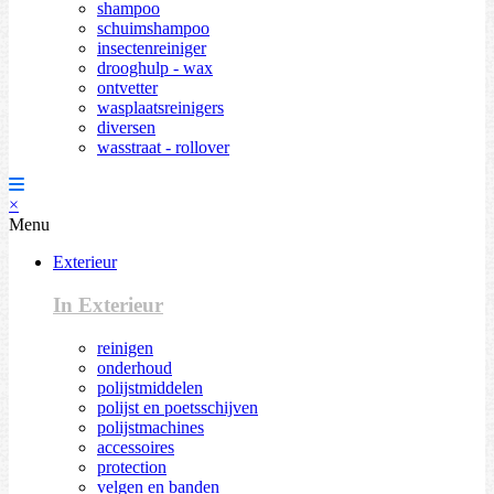
shampoo
schuimshampoo
insectenreiniger
drooghulp - wax
ontvetter
wasplaatsreinigers
diversen
wasstraat - rollover
×
Menu
Exterieur
In Exterieur
reinigen
onderhoud
polijstmiddelen
polijst en poetsschijven
polijstmachines
accessoires
protection
velgen en banden