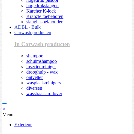
hogedruk pistool
hogedrukslangen
Karcher K-lock
Kranzle toebehoren
slanghaspel/houder
ADBL - Bulk
Carwash producten
In Carwash producten
shampoo
schuimshampoo
insectenreiniger
drooghulp - wax
ontvetter
wasplaatsreinigers
diversen
wasstraat - rollover
×
Menu
Exterieur