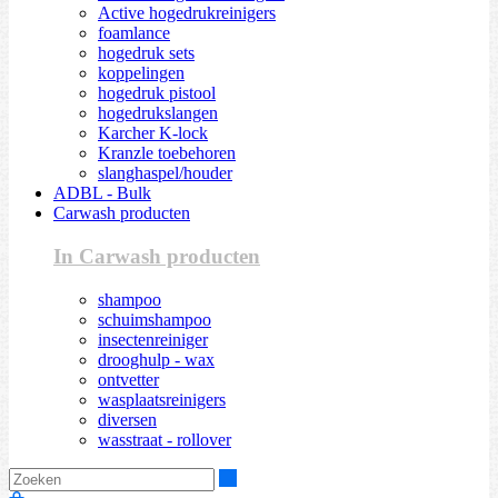
Active hogedrukreinigers
foamlance
hogedruk sets
koppelingen
hogedruk pistool
hogedrukslangen
Karcher K-lock
Kranzle toebehoren
slanghaspel/houder
ADBL - Bulk
Carwash producten
In Carwash producten
shampoo
schuimshampoo
insectenreiniger
drooghulp - wax
ontvetter
wasplaatsreinigers
diversen
wasstraat - rollover
Zoeken