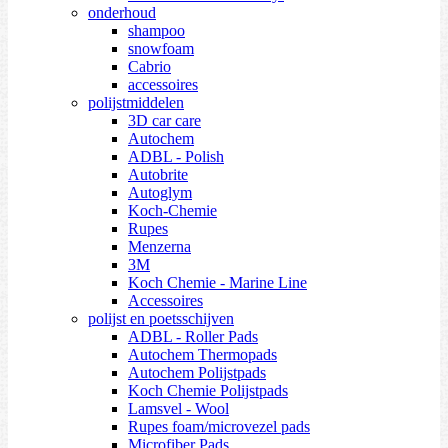
onderhoud
shampoo
snowfoam
Cabrio
accessoires
polijstmiddelen
3D car care
Autochem
ADBL - Polish
Autobrite
Autoglym
Koch-Chemie
Rupes
Menzerna
3M
Koch Chemie - Marine Line
Accessoires
polijst en poetsschijven
ADBL - Roller Pads
Autochem Thermopads
Autochem Polijstpads
Koch Chemie Polijstpads
Lamsvel - Wool
Rupes foam/microvezel pads
Microfiber Pads