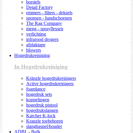
borstels
Detail Factory
emmers - filters - deksels
sponsen - handschoenen
The Rag Company
meng - sprayflessen
verlichting
infrarood drogers
afplaktape
blowers
Hogedrukreiniging
In Hogedrukreiniging
Kränzle hogedrukreinigers
Active hogedrukreinigers
foamlance
hogedruk sets
koppelingen
hogedruk pistool
hogedrukslangen
Karcher K-lock
Kranzle toebehoren
slanghaspel/houder
ADBL - Bulk