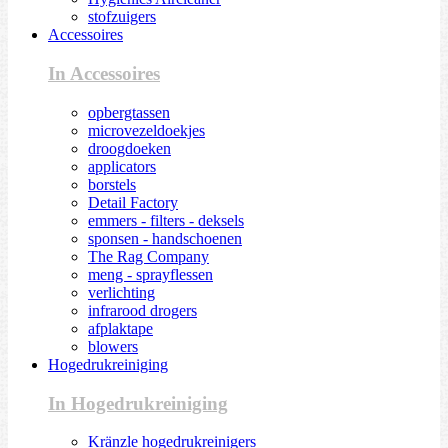
stofzuigers
Accessoires
In Accessoires
opbergtassen
microvezeldoekjes
droogdoeken
applicators
borstels
Detail Factory
emmers - filters - deksels
sponsen - handschoenen
The Rag Company
meng - sprayflessen
verlichting
infrarood drogers
afplaktape
blowers
Hogedrukreiniging
In Hogedrukreiniging
Kränzle hogedrukreinigers