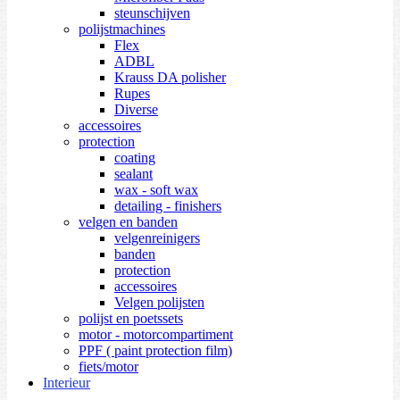
steunschijven
polijstmachines
Flex
ADBL
Krauss DA polisher
Rupes
Diverse
accessoires
protection
coating
sealant
wax - soft wax
detailing - finishers
velgen en banden
velgenreinigers
banden
protection
accessoires
Velgen polijsten
polijst en poetssets
motor - motorcompartiment
PPF ( paint protection film)
fiets/motor
Interieur