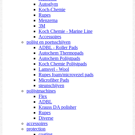
Autoglym
Koch-Chemie
Rupes
Menzerna
3M
Koch Chemie - Marine Line
Accessoires
polijst en poetsschijven
ADBL - Roller Pads
Autochem Thermopads
Autochem Polijstpads
Koch Chemie Polijstpads
Lamsvel - Wool
Rupes foam/microvezel pads
Microfiber Pads
steunschijven
polijstmachines
Flex
ADBL
Krauss DA polisher
Rupes
Diverse
accessoires
protection
coating