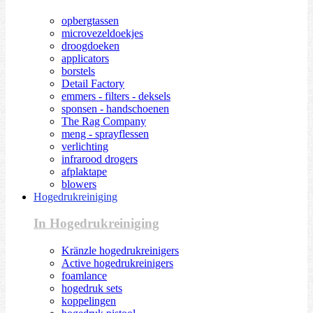
opbergtassen
microvezeldoekjes
droogdoeken
applicators
borstels
Detail Factory
emmers - filters - deksels
sponsen - handschoenen
The Rag Company
meng - sprayflessen
verlichting
infrarood drogers
afplaktape
blowers
Hogedrukreiniging
In Hogedrukreiniging
Kränzle hogedrukreinigers
Active hogedrukreinigers
foamlance
hogedruk sets
koppelingen