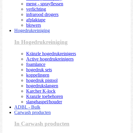
meng - sprayflessen
verlichting
infrarood drogers
afplaktape
blowers
Hogedrukreiniging
In Hogedrukreiniging
Kränzle hogedrukreinigers
Active hogedrukreinigers
foamlance
hogedruk sets
koppelingen
hogedruk pistool
hogedrukslangen
Karcher K-lock
Kranzle toebehoren
slanghaspel/houder
ADBL - Bulk
Carwash producten
In Carwash producten