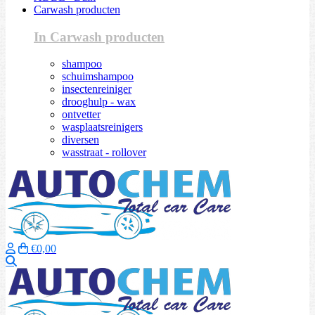
Carwash producten
In Carwash producten
shampoo
schuimshampoo
insectenreiniger
drooghulp - wax
ontvetter
wasplaatsreinigers
diversen
wasstraat - rollover
€0,00
Zoeken