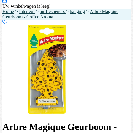
Uw winkelwagen is leeg!
Home
>
Interieur
>
air fresheners
>
hanging
>
Arbre Magique
Geurboom - Coffee Aroma
Arbre Magique Geurboom -