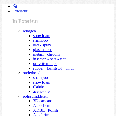
Exterieur
In Exterieur
reinigen
snowfoam
shampoo
klei - spray
glas - ruiten
metaal - chroom
insecten - hars - teer
ontvetten - apc
rubber - kunststof - vinyl
onderhoud
shampoo
snowfoam
Cabrio
accessoires
polijstmiddelen
3D car care
Autochem
ADBL - Polish
Autobrite