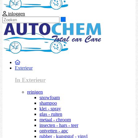
inloggen
Zoeken
Exterieur
In Exterieur
reinigen
snowfoam
shampoo
klei - spray
glas - ruiten
metaal - chroom
insecten - hars - teer
ontvetten - apc
rubber - kunststof - vinyl