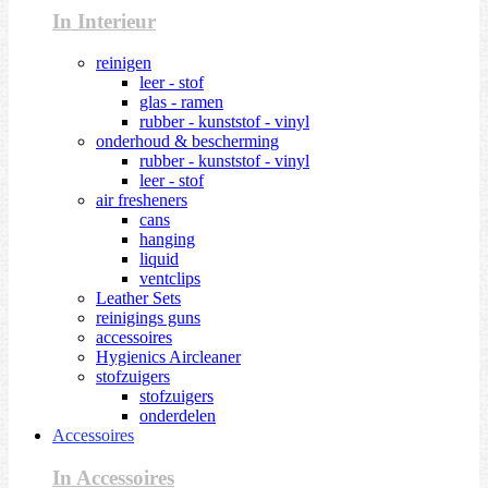
In Interieur
reinigen
leer - stof
glas - ramen
rubber - kunststof - vinyl
onderhoud & bescherming
rubber - kunststof - vinyl
leer - stof
air fresheners
cans
hanging
liquid
ventclips
Leather Sets
reinigings guns
accessoires
Hygienics Aircleaner
stofzuigers
stofzuigers
onderdelen
Accessoires
In Accessoires