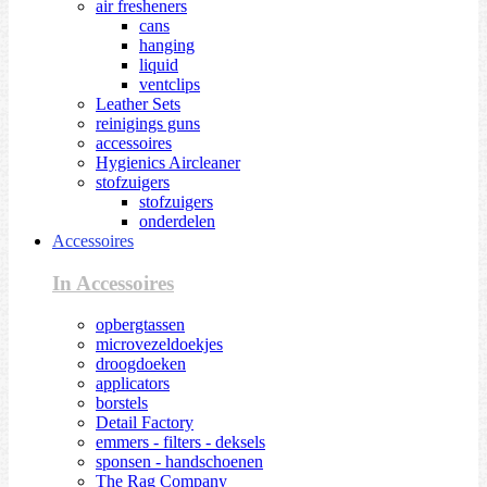
air fresheners
cans
hanging
liquid
ventclips
Leather Sets
reinigings guns
accessoires
Hygienics Aircleaner
stofzuigers
stofzuigers
onderdelen
Accessoires
In Accessoires
opbergtassen
microvezeldoekjes
droogdoeken
applicators
borstels
Detail Factory
emmers - filters - deksels
sponsen - handschoenen
The Rag Company