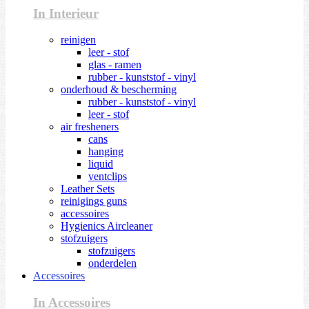
In Interieur
reinigen
leer - stof
glas - ramen
rubber - kunststof - vinyl
onderhoud & bescherming
rubber - kunststof - vinyl
leer - stof
air fresheners
cans
hanging
liquid
ventclips
Leather Sets
reinigings guns
accessoires
Hygienics Aircleaner
stofzuigers
stofzuigers
onderdelen
Accessoires
In Accessoires