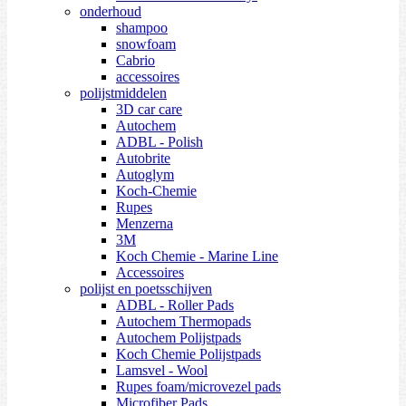
onderhoud
shampoo
snowfoam
Cabrio
accessoires
polijstmiddelen
3D car care
Autochem
ADBL - Polish
Autobrite
Autoglym
Koch-Chemie
Rupes
Menzerna
3M
Koch Chemie - Marine Line
Accessoires
polijst en poetsschijven
ADBL - Roller Pads
Autochem Thermopads
Autochem Polijstpads
Koch Chemie Polijstpads
Lamsvel - Wool
Rupes foam/microvezel pads
Microfiber Pads