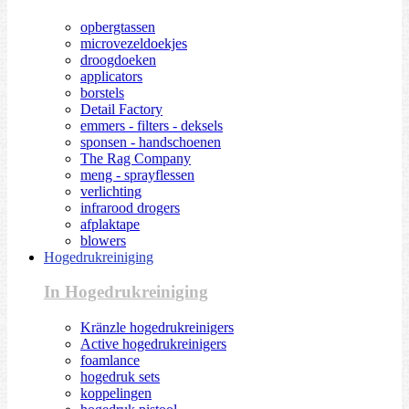
opbergtassen
microvezeldoekjes
droogdoeken
applicators
borstels
Detail Factory
emmers - filters - deksels
sponsen - handschoenen
The Rag Company
meng - sprayflessen
verlichting
infrarood drogers
afplaktape
blowers
Hogedrukreiniging
In Hogedrukreiniging
Kränzle hogedrukreinigers
Active hogedrukreinigers
foamlance
hogedruk sets
koppelingen