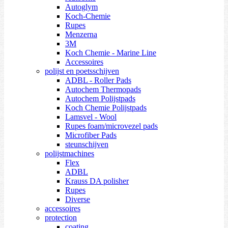
Autoglym
Koch-Chemie
Rupes
Menzerna
3M
Koch Chemie - Marine Line
Accessoires
polijst en poetsschijven
ADBL - Roller Pads
Autochem Thermopads
Autochem Polijstpads
Koch Chemie Polijstpads
Lamsvel - Wool
Rupes foam/microvezel pads
Microfiber Pads
steunschijven
polijstmachines
Flex
ADBL
Krauss DA polisher
Rupes
Diverse
accessoires
protection
coating