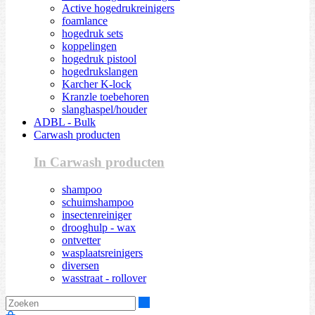
Active hogedrukreinigers
foamlance
hogedruk sets
koppelingen
hogedruk pistool
hogedrukslangen
Karcher K-lock
Kranzle toebehoren
slanghaspel/houder
ADBL - Bulk
Carwash producten
In Carwash producten
shampoo
schuimshampoo
insectenreiniger
drooghulp - wax
ontvetter
wasplaatsreinigers
diversen
wasstraat - rollover
Zoeken