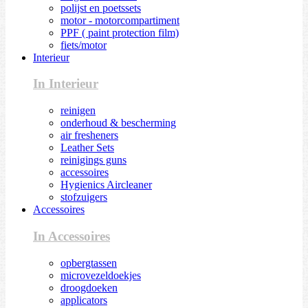
polijst en poetssets
motor - motorcompartiment
PPF ( paint protection film)
fiets/motor
Interieur
In Interieur
reinigen
onderhoud & bescherming
air fresheners
Leather Sets
reinigings guns
accessoires
Hygienics Aircleaner
stofzuigers
Accessoires
In Accessoires
opbergtassen
microvezeldoekjes
droogdoeken
applicators