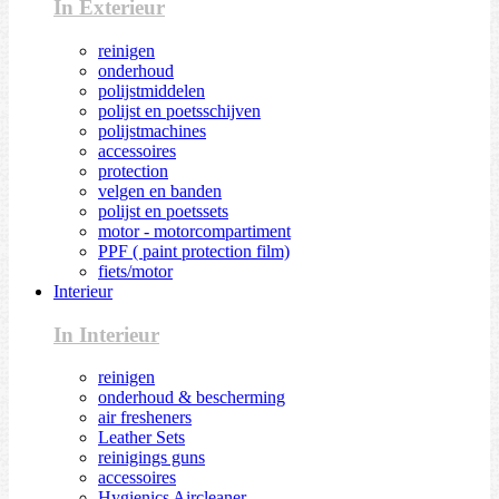
In Exterieur
reinigen
onderhoud
polijstmiddelen
polijst en poetsschijven
polijstmachines
accessoires
protection
velgen en banden
polijst en poetssets
motor - motorcompartiment
PPF ( paint protection film)
fiets/motor
Interieur
In Interieur
reinigen
onderhoud & bescherming
air fresheners
Leather Sets
reinigings guns
accessoires
Hygienics Aircleaner