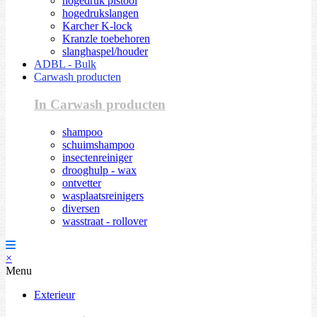
hogedruk pistool
hogedrukslangen
Karcher K-lock
Kranzle toebehoren
slanghaspel/houder
ADBL - Bulk
Carwash producten
In Carwash producten
shampoo
schuimshampoo
insectenreiniger
drooghulp - wax
ontvetter
wasplaatsreinigers
diversen
wasstraat - rollover
×
Menu
Exterieur