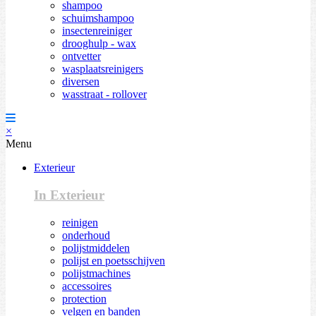
shampoo
schuimshampoo
insectenreiniger
drooghulp - wax
ontvetter
wasplaatsreinigers
diversen
wasstraat - rollover
×
Menu
Exterieur
In Exterieur
reinigen
onderhoud
polijstmiddelen
polijst en poetsschijven
polijstmachines
accessoires
protection
velgen en banden