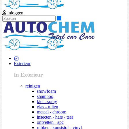
inloggen
Zoeken
Exterieur
In Exterieur
reinigen
snowfoam
shampoo
klei - spray
glas - ruiten
metaal - chroom
insecten - hars - teer
ontvetten - apc
rubber - kunststof - vinyl