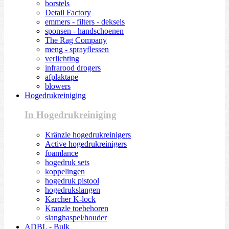
borstels
Detail Factory
emmers - filters - deksels
sponsen - handschoenen
The Rag Company
meng - sprayflessen
verlichting
infrarood drogers
afplaktape
blowers
Hogedrukreiniging
In Hogedrukreiniging
Kränzle hogedrukreinigers
Active hogedrukreinigers
foamlance
hogedruk sets
koppelingen
hogedruk pistool
hogedrukslangen
Karcher K-lock
Kranzle toebehoren
slanghaspel/houder
ADBL - Bulk