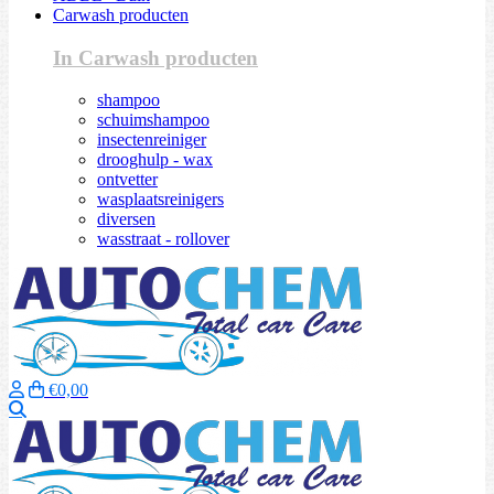
Carwash producten
In Carwash producten
shampoo
schuimshampoo
insectenreiniger
drooghulp - wax
ontvetter
wasplaatsreinigers
diversen
wasstraat - rollover
€0,00
Zoeken