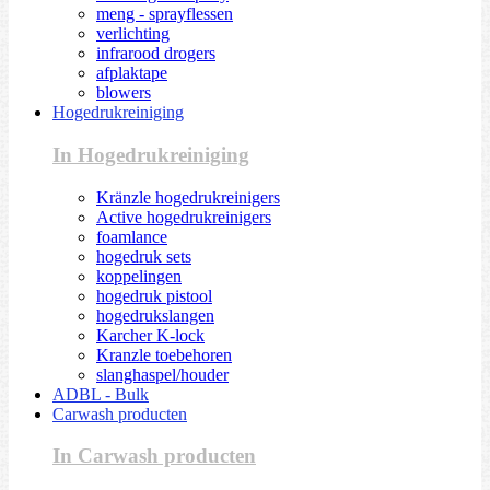
meng - sprayflessen
verlichting
infrarood drogers
afplaktape
blowers
Hogedrukreiniging
In Hogedrukreiniging
Kränzle hogedrukreinigers
Active hogedrukreinigers
foamlance
hogedruk sets
koppelingen
hogedruk pistool
hogedrukslangen
Karcher K-lock
Kranzle toebehoren
slanghaspel/houder
ADBL - Bulk
Carwash producten
In Carwash producten