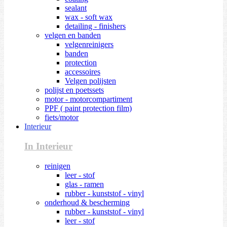
sealant
wax - soft wax
detailing - finishers
velgen en banden
velgenreinigers
banden
protection
accessoires
Velgen polijsten
polijst en poetssets
motor - motorcompartiment
PPF ( paint protection film)
fiets/motor
Interieur
In Interieur
reinigen
leer - stof
glas - ramen
rubber - kunststof - vinyl
onderhoud & bescherming
rubber - kunststof - vinyl
leer - stof