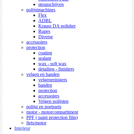
steunschijven
polijstmachines
Flex
ADBL
Krauss DA polisher
Rupes
Diverse
accessoires
protection
coating
sealant
wax - soft wax
detailing - finishers
velgen en banden
velgenreinigers
banden
protection
accessoires
Velgen polijsten
polijst en poetssets
motor - motorcompartiment
PPF ( paint protection film)
fiets/motor
Interieur