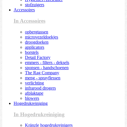
stofzuigers
Accessoires
In Accessoires
opbergtassen
microvezeldoekjes
droogdoeken
applicators
borstels
Detail Factory
emmers - filters - deksels
sponsen - handschoenen
The Rag Company
meng - sprayflessen
verlichting
infrarood drogers
afplaktape
blowers
Hogedrukreiniging
In Hogedrukreiniging
Kränzle hogedrukreinigers