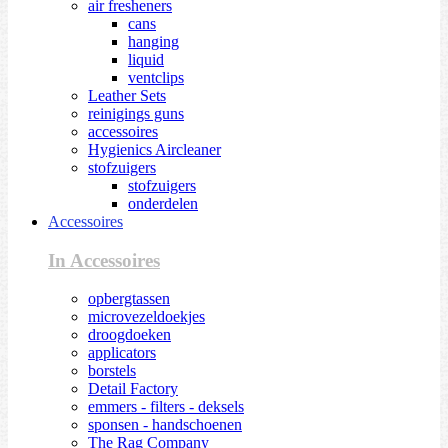
air fresheners
cans
hanging
liquid
ventclips
Leather Sets
reinigings guns
accessoires
Hygienics Aircleaner
stofzuigers
stofzuigers
onderdelen
Accessoires
In Accessoires
opbergtassen
microvezeldoekjes
droogdoeken
applicators
borstels
Detail Factory
emmers - filters - deksels
sponsen - handschoenen
The Rag Company