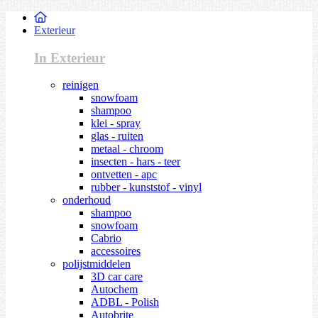
Exterieur
In Exterieur
reinigen
snowfoam
shampoo
klei - spray
glas - ruiten
metaal - chroom
insecten - hars - teer
ontvetten - apc
rubber - kunststof - vinyl
onderhoud
shampoo
snowfoam
Cabrio
accessoires
polijstmiddelen
3D car care
Autochem
ADBL - Polish
Autobrite