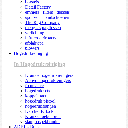
borstels
Detail Factory
emmers - filters - deksels
sponsen - handschoenen
The Rag Company
meng - sprayflessen
verlichting
infrarood drogers
afplaktape
blowers
Hogedrukreiniging
In Hogedrukreiniging
Kränzle hogedrukreinigers
Active hogedrukreinigers
foamlance
hogedruk sets
koppelingen
hogedruk pistool
hogedrukslangen
Karcher K-lock
Kranzle toebehoren
slanghaspel/houder
ADBL - Bulk