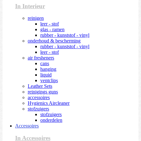
In Interieur
reinigen
leer - stof
glas - ramen
rubber - kunststof - vinyl
onderhoud & bescherming
rubber - kunststof - vinyl
leer - stof
air fresheners
cans
hanging
liquid
ventclips
Leather Sets
reinigings guns
accessoires
Hygienics Aircleaner
stofzuigers
stofzuigers
onderdelen
Accessoires
In Accessoires