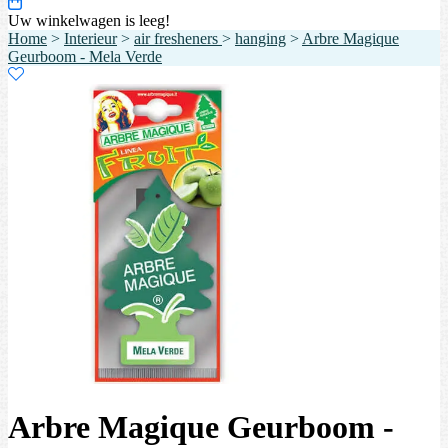
Uw winkelwagen is leeg!
Home
>
Interieur
>
air fresheners
>
hanging
>
Arbre Magique
Geurboom - Mela Verde
Arbre Magique Geurboom -