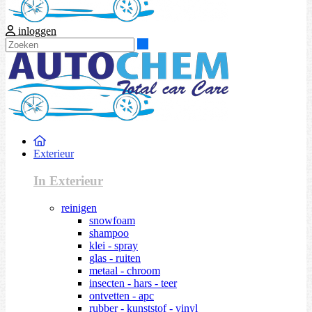
inloggen
Zoeken
Exterieur
In Exterieur
reinigen
snowfoam
shampoo
klei - spray
glas - ruiten
metaal - chroom
insecten - hars - teer
ontvetten - apc
rubber - kunststof - vinyl