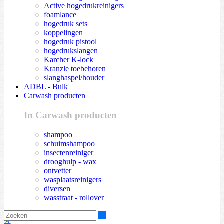
Active hogedrukreinigers
foamlance
hogedruk sets
koppelingen
hogedruk pistool
hogedrukslangen
Karcher K-lock
Kranzle toebehoren
slanghaspel/houder
ADBL - Bulk
Carwash producten
In Carwash producten
shampoo
schuimshampoo
insectenreiniger
drooghulp - wax
ontvetter
wasplaatsreinigers
diversen
wasstraat - rollover
Zoeken