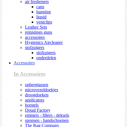
air fresheners
cans
hanging
liquid
ventclips
Leather Sets
reinigings guns
accessoires
Hygienics Aircleaner
stofzuigers
stofzuigers
onderdelen
Accessoires
In Accessoires
opbergtassen
microvezeldoekjes
droogdoeken
applicators
borstels
Detail Factory
emmers - filters - deksels
sponsen - handschoenen
The Rag Company