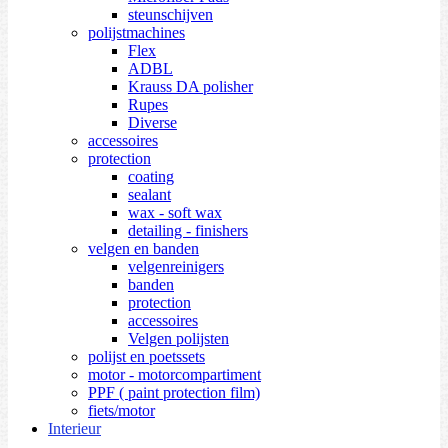
steunschijven
polijstmachines
Flex
ADBL
Krauss DA polisher
Rupes
Diverse
accessoires
protection
coating
sealant
wax - soft wax
detailing - finishers
velgen en banden
velgenreinigers
banden
protection
accessoires
Velgen polijsten
polijst en poetssets
motor - motorcompartiment
PPF ( paint protection film)
fiets/motor
Interieur