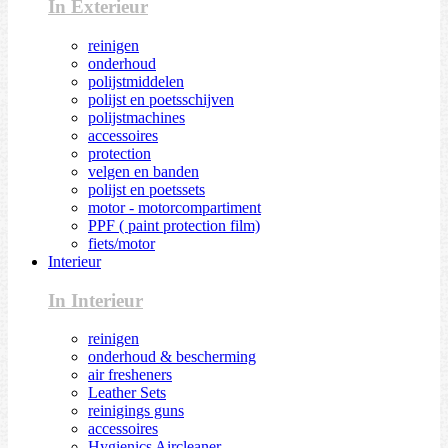
In Exterieur
reinigen
onderhoud
polijstmiddelen
polijst en poetsschijven
polijstmachines
accessoires
protection
velgen en banden
polijst en poetssets
motor - motorcompartiment
PPF ( paint protection film)
fiets/motor
Interieur
In Interieur
reinigen
onderhoud & bescherming
air fresheners
Leather Sets
reinigings guns
accessoires
Hygienics Aircleaner