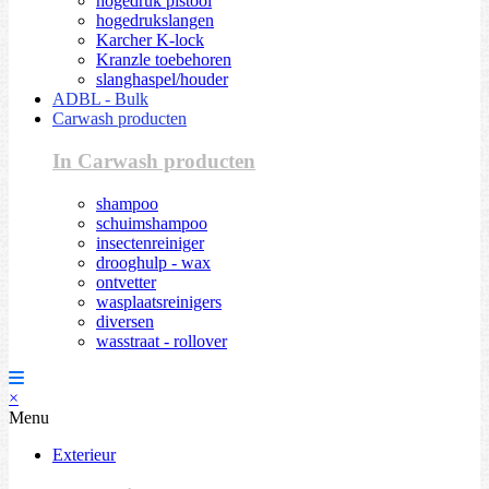
hogedruk pistool
hogedrukslangen
Karcher K-lock
Kranzle toebehoren
slanghaspel/houder
ADBL - Bulk
Carwash producten
In Carwash producten
shampoo
schuimshampoo
insectenreiniger
drooghulp - wax
ontvetter
wasplaatsreinigers
diversen
wasstraat - rollover
×
Menu
Exterieur