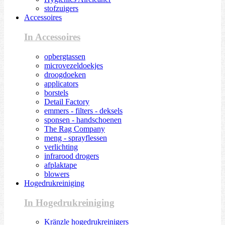
stofzuigers
Accessoires
In Accessoires
opbergtassen
microvezeldoekjes
droogdoeken
applicators
borstels
Detail Factory
emmers - filters - deksels
sponsen - handschoenen
The Rag Company
meng - sprayflessen
verlichting
infrarood drogers
afplaktape
blowers
Hogedrukreiniging
In Hogedrukreiniging
Kränzle hogedrukreinigers