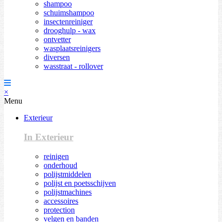
shampoo
schuimshampoo
insectenreiniger
drooghulp - wax
ontvetter
wasplaatsreinigers
diversen
wasstraat - rollover
×
Menu
Exterieur
In Exterieur
reinigen
onderhoud
polijstmiddelen
polijst en poetsschijven
polijstmachines
accessoires
protection
velgen en banden