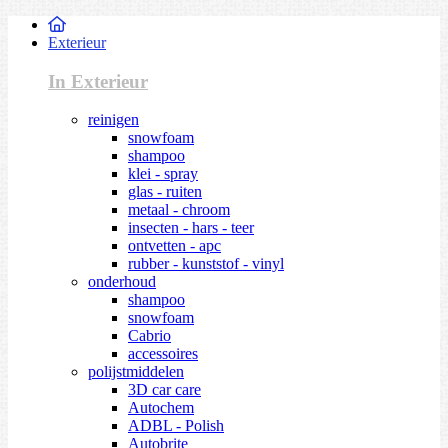
Exterieur
In Exterieur
reinigen
snowfoam
shampoo
klei - spray
glas - ruiten
metaal - chroom
insecten - hars - teer
ontvetten - apc
rubber - kunststof - vinyl
onderhoud
shampoo
snowfoam
Cabrio
accessoires
polijstmiddelen
3D car care
Autochem
ADBL - Polish
Autobrite