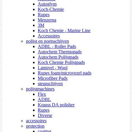
Autoglym
Koch-Chemie
Rupes
Menzerna
3M
Koch Chemie - Marine Line
Accessoires
polijst en poetsschijven
ADBL - Roller Pads
Autochem Thermopads
Autochem Polijstpads
Koch Chemie Polijstpads
Lamsvel - Wool
Rupes foam/microvezel pads
Microfiber Pads
steunschijven
polijstmachines
Flex
ADBL
Krauss DA polisher
Rupes
Diverse
accessoires
protection
coating