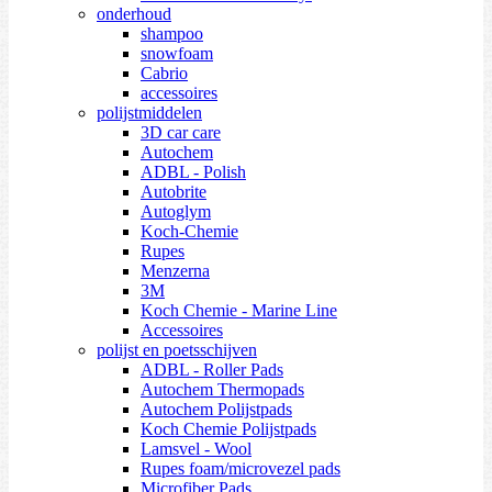
onderhoud
shampoo
snowfoam
Cabrio
accessoires
polijstmiddelen
3D car care
Autochem
ADBL - Polish
Autobrite
Autoglym
Koch-Chemie
Rupes
Menzerna
3M
Koch Chemie - Marine Line
Accessoires
polijst en poetsschijven
ADBL - Roller Pads
Autochem Thermopads
Autochem Polijstpads
Koch Chemie Polijstpads
Lamsvel - Wool
Rupes foam/microvezel pads
Microfiber Pads