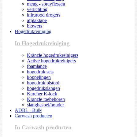
meng - sprayflessen
verlichting
infrarood drogers
afplaktape
blowers
Hogedrukreiniging
In Hogedrukreiniging
Kränzle hogedrukreinigers
Active hogedrukreinigers
foamlance
hogedruk sets
koppelingen
hogedruk pistool
hogedrukslangen
Karcher K-lock
Kranzle toebehoren
slanghaspel/houder
ADBL - Bulk
Carwash producten
In Carwash producten