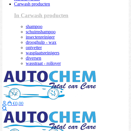
Carwash producten
In Carwash producten
shampoo
schuimshampoo
insectenreiniger
drooghulp - wax
ontvetter
wasplaatsreinigers
diversen
wasstraat - rollover
€0,00
Zoeken