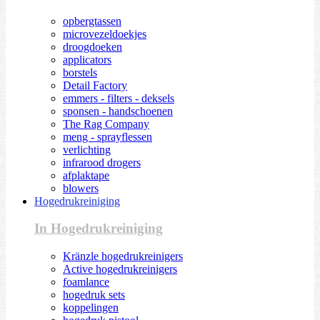
opbergtassen
microvezeldoekjes
droogdoeken
applicators
borstels
Detail Factory
emmers - filters - deksels
sponsen - handschoenen
The Rag Company
meng - sprayflessen
verlichting
infrarood drogers
afplaktape
blowers
Hogedrukreiniging
In Hogedrukreiniging
Kränzle hogedrukreinigers
Active hogedrukreinigers
foamlance
hogedruk sets
koppelingen