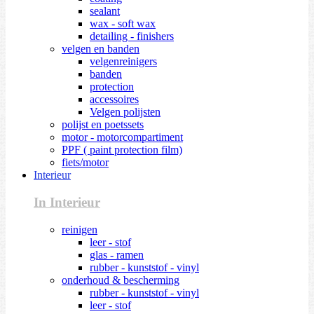
sealant
wax - soft wax
detailing - finishers
velgen en banden
velgenreinigers
banden
protection
accessoires
Velgen polijsten
polijst en poetssets
motor - motorcompartiment
PPF ( paint protection film)
fiets/motor
Interieur
In Interieur
reinigen
leer - stof
glas - ramen
rubber - kunststof - vinyl
onderhoud & bescherming
rubber - kunststof - vinyl
leer - stof