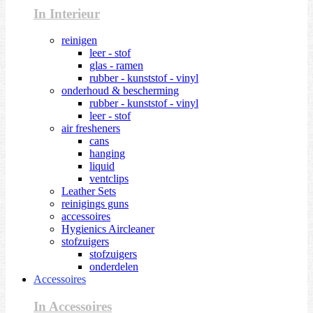
In Interieur
reinigen
leer - stof
glas - ramen
rubber - kunststof - vinyl
onderhoud & bescherming
rubber - kunststof - vinyl
leer - stof
air fresheners
cans
hanging
liquid
ventclips
Leather Sets
reinigings guns
accessoires
Hygienics Aircleaner
stofzuigers
stofzuigers
onderdelen
Accessoires
In Accessoires