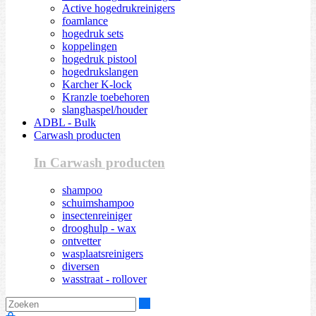
Active hogedrukreinigers
foamlance
hogedruk sets
koppelingen
hogedruk pistool
hogedrukslangen
Karcher K-lock
Kranzle toebehoren
slanghaspel/houder
ADBL - Bulk
Carwash producten
In Carwash producten
shampoo
schuimshampoo
insectenreiniger
drooghulp - wax
ontvetter
wasplaatsreinigers
diversen
wasstraat - rollover
Zoeken