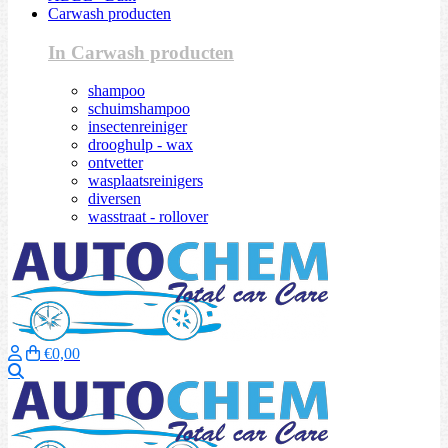
Carwash producten
In Carwash producten
shampoo
schuimshampoo
insectenreiniger
drooghulp - wax
ontvetter
wasplaatsreinigers
diversen
wasstraat - rollover
€0,00
Zoeken