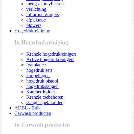
meng - sprayflessen
verlichting
infrarood drogers
afplaktape
blowers
Hogedrukreiniging
In Hogedrukreiniging
Kränzle hogedrukreinigers
Active hogedrukreinigers
foamlance
hogedruk sets
koppelingen
hogedruk pistool
hogedrukslangen
Karcher K-lock
Kranzle toebehoren
slanghaspel/houder
ADBL - Bulk
Carwash producten
In Carwash producten