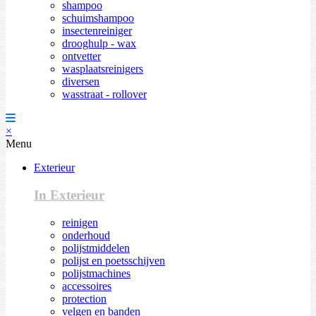
shampoo
schuimshampoo
insectenreiniger
drooghulp - wax
ontvetter
wasplaatsreinigers
diversen
wasstraat - rollover
×
Menu
Exterieur
In Exterieur
reinigen
onderhoud
polijstmiddelen
polijst en poetsschijven
polijstmachines
accessoires
protection
velgen en banden