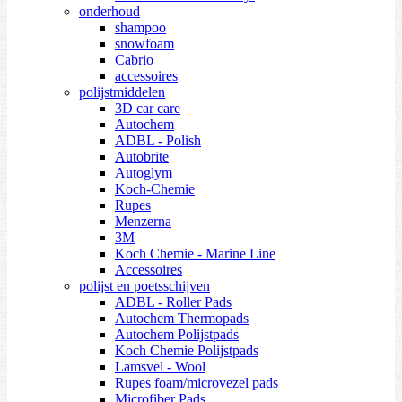
onderhoud
shampoo
snowfoam
Cabrio
accessoires
polijstmiddelen
3D car care
Autochem
ADBL - Polish
Autobrite
Autoglym
Koch-Chemie
Rupes
Menzerna
3M
Koch Chemie - Marine Line
Accessoires
polijst en poetsschijven
ADBL - Roller Pads
Autochem Thermopads
Autochem Polijstpads
Koch Chemie Polijstpads
Lamsvel - Wool
Rupes foam/microvezel pads
Microfiber Pads