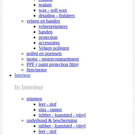
sealant
wax - soft wax
detailing - finishers
velgen en banden
velgenreinigers
banden
protection
accessoires
Velgen polijsten
polijst en poetssets
motor - motorcompartiment
PPF ( paint protection film)
fiets/motor
Interieur
In Interieur
reinigen
leer - stof
glas - ramen
rubber - kunststof - vinyl
onderhoud & bescherming
rubber - kunststof - vinyl
leer - stof