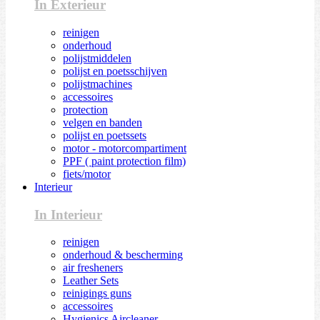
In Exterieur
reinigen
onderhoud
polijstmiddelen
polijst en poetsschijven
polijstmachines
accessoires
protection
velgen en banden
polijst en poetssets
motor - motorcompartiment
PPF ( paint protection film)
fiets/motor
Interieur
In Interieur
reinigen
onderhoud & bescherming
air fresheners
Leather Sets
reinigings guns
accessoires
Hygienics Aircleaner