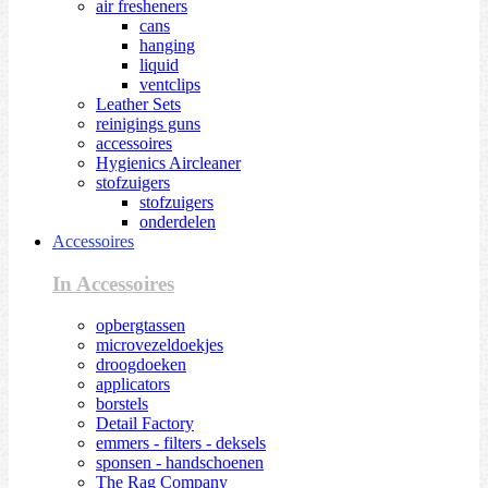
air fresheners
cans
hanging
liquid
ventclips
Leather Sets
reinigings guns
accessoires
Hygienics Aircleaner
stofzuigers
stofzuigers
onderdelen
Accessoires
In Accessoires
opbergtassen
microvezeldoekjes
droogdoeken
applicators
borstels
Detail Factory
emmers - filters - deksels
sponsen - handschoenen
The Rag Company