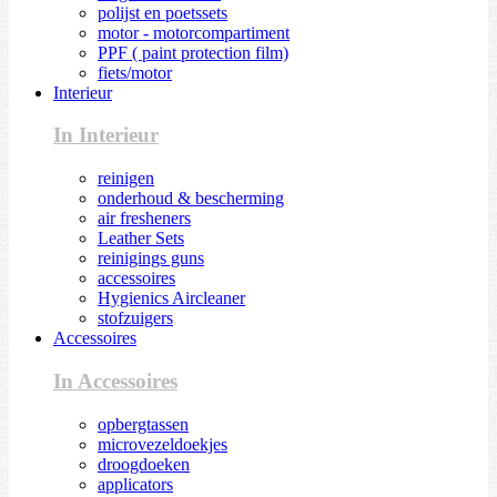
polijst en poetssets
motor - motorcompartiment
PPF ( paint protection film)
fiets/motor
Interieur
In Interieur
reinigen
onderhoud & bescherming
air fresheners
Leather Sets
reinigings guns
accessoires
Hygienics Aircleaner
stofzuigers
Accessoires
In Accessoires
opbergtassen
microvezeldoekjes
droogdoeken
applicators