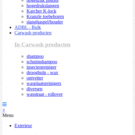
hogedruk pistool
hogedrukslangen
Karcher K-lock
Kranzle toebehoren
slanghaspel/houder
ADBL - Bulk
Carwash producten
In Carwash producten
shampoo
schuimshampoo
insectenreiniger
drooghulp - wax
ontvetter
wasplaatsreinigers
diversen
wasstraat - rollover
×
Menu
Exterieur