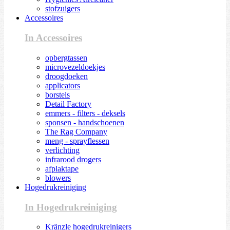
stofzuigers
Accessoires
In Accessoires
opbergtassen
microvezeldoekjes
droogdoeken
applicators
borstels
Detail Factory
emmers - filters - deksels
sponsen - handschoenen
The Rag Company
meng - sprayflessen
verlichting
infrarood drogers
afplaktape
blowers
Hogedrukreiniging
In Hogedrukreiniging
Kränzle hogedrukreinigers