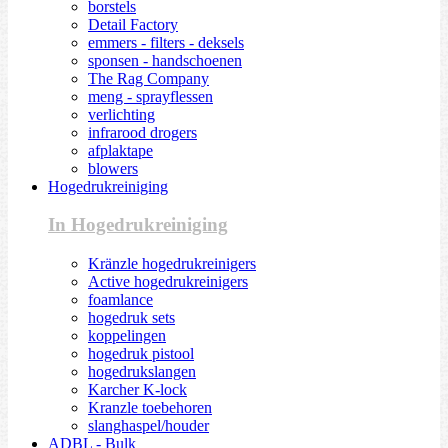
borstels
Detail Factory
emmers - filters - deksels
sponsen - handschoenen
The Rag Company
meng - sprayflessen
verlichting
infrarood drogers
afplaktape
blowers
Hogedrukreiniging
In Hogedrukreiniging
Kränzle hogedrukreinigers
Active hogedrukreinigers
foamlance
hogedruk sets
koppelingen
hogedruk pistool
hogedrukslangen
Karcher K-lock
Kranzle toebehoren
slanghaspel/houder
ADBL - Bulk