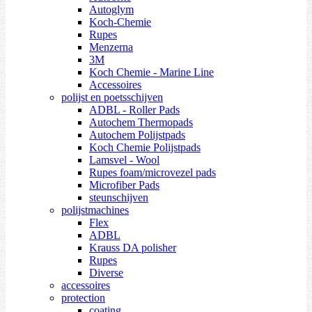
Autoglym
Koch-Chemie
Rupes
Menzerna
3M
Koch Chemie - Marine Line
Accessoires
polijst en poetsschijven
ADBL - Roller Pads
Autochem Thermopads
Autochem Polijstpads
Koch Chemie Polijstpads
Lamsvel - Wool
Rupes foam/microvezel pads
Microfiber Pads
steunschijven
polijstmachines
Flex
ADBL
Krauss DA polisher
Rupes
Diverse
accessoires
protection
coating