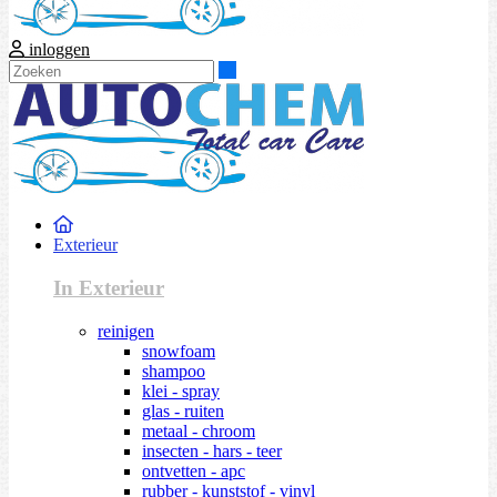
inloggen
Zoeken
Exterieur
In Exterieur
reinigen
snowfoam
shampoo
klei - spray
glas - ruiten
metaal - chroom
insecten - hars - teer
ontvetten - apc
rubber - kunststof - vinyl