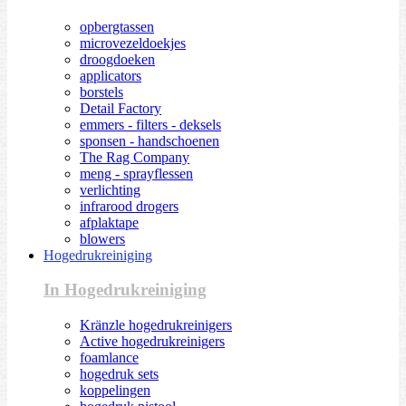
opbergtassen
microvezeldoekjes
droogdoeken
applicators
borstels
Detail Factory
emmers - filters - deksels
sponsen - handschoenen
The Rag Company
meng - sprayflessen
verlichting
infrarood drogers
afplaktape
blowers
Hogedrukreiniging
In Hogedrukreiniging
Kränzle hogedrukreinigers
Active hogedrukreinigers
foamlance
hogedruk sets
koppelingen