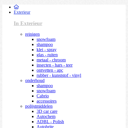
Exterieur
In Exterieur
reinigen
snowfoam
shampoo
klei - spray
glas - ruiten
metaal - chroom
insecten - hars - teer
ontvetten - apc
rubber - kunststof - vinyl
onderhoud
shampoo
snowfoam
Cabrio
accessoires
polijstmiddelen
3D car care
Autochem
ADBL - Polish
Autobrite