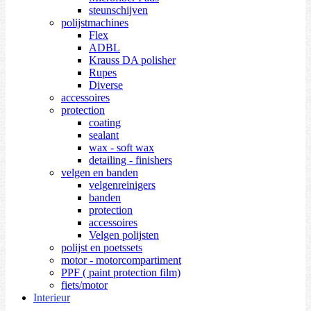
steunschijven
polijstmachines
Flex
ADBL
Krauss DA polisher
Rupes
Diverse
accessoires
protection
coating
sealant
wax - soft wax
detailing - finishers
velgen en banden
velgenreinigers
banden
protection
accessoires
Velgen polijsten
polijst en poetssets
motor - motorcompartiment
PPF ( paint protection film)
fiets/motor
Interieur