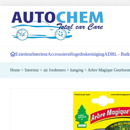
Exterieur
Interieur
Accessoires
Hogedrukreiniging
ADBL - Bulk
Home
>
Interieur
>
air fresheners
>
hanging
>
Arbre Magique Geurboo