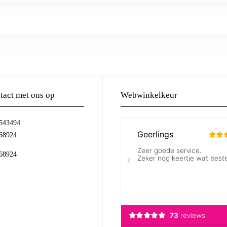
act met ons op
Webwinkelkeur
-543494
68924
68924