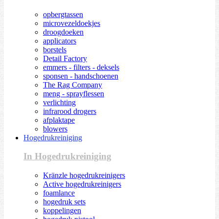
opbergtassen
microvezeldoekjes
droogdoeken
applicators
borstels
Detail Factory
emmers - filters - deksels
sponsen - handschoenen
The Rag Company
meng - sprayflessen
verlichting
infrarood drogers
afplaktape
blowers
Hogedrukreiniging
In Hogedrukreiniging
Kränzle hogedrukreinigers
Active hogedrukreinigers
foamlance
hogedruk sets
koppelingen