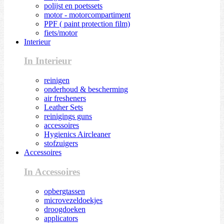
polijst en poetssets
motor - motorcompartiment
PPF ( paint protection film)
fiets/motor
Interieur
In Interieur
reinigen
onderhoud & bescherming
air fresheners
Leather Sets
reinigings guns
accessoires
Hygienics Aircleaner
stofzuigers
Accessoires
In Accessoires
opbergtassen
microvezeldoekjes
droogdoeken
applicators