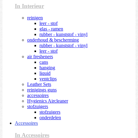
In Interieur
reinigen
leer - stof
glas - ramen
rubber - kunststof - vinyl
onderhoud & bescherming
rubber - kunststof - vinyl
leer - stof
air fresheners
cans
hanging
liquid
ventclips
Leather Sets
reinigings guns
accessoires
Hygienics Aircleaner
stofzuigers
stofzuigers
onderdelen
Accessoires
In Accessoires