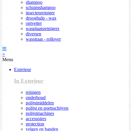
shampoo
schuimshampoo
insectenreiniger
drooghulp - wax
ontvetter
wasplaatsreinigers
diversen
wasstraat - rollover
×
Menu
Exterieur
In Exterieur
reinigen
onderhoud
polijstmiddelen
polijst en poetsschijven
polijstmachines
accessoires
protection
velgen en banden