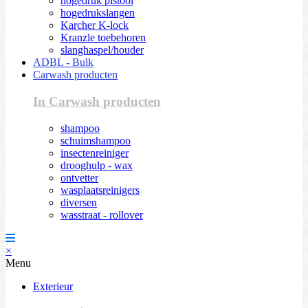
hogedruk pistool
hogedrukslangen
Karcher K-lock
Kranzle toebehoren
slanghaspel/houder
ADBL - Bulk
Carwash producten
In Carwash producten
shampoo
schuimshampoo
insectenreiniger
drooghulp - wax
ontvetter
wasplaatsreinigers
diversen
wasstraat - rollover
×
Menu
Exterieur