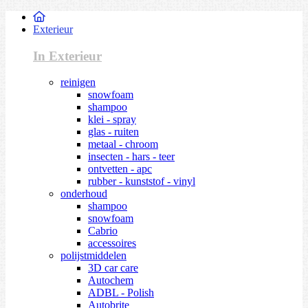
Exterieur
In Exterieur
reinigen
snowfoam
shampoo
klei - spray
glas - ruiten
metaal - chroom
insecten - hars - teer
ontvetten - apc
rubber - kunststof - vinyl
onderhoud
shampoo
snowfoam
Cabrio
accessoires
polijstmiddelen
3D car care
Autochem
ADBL - Polish
Autobrite