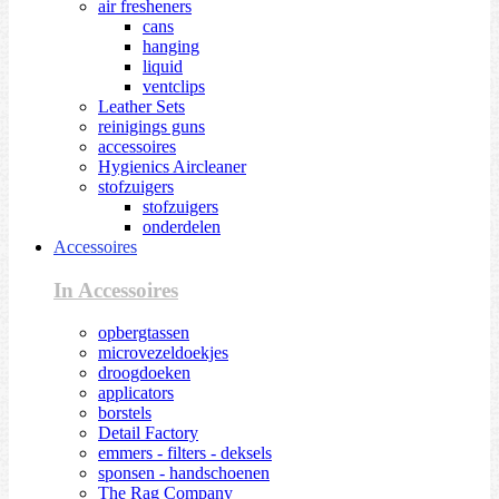
air fresheners
cans
hanging
liquid
ventclips
Leather Sets
reinigings guns
accessoires
Hygienics Aircleaner
stofzuigers
stofzuigers
onderdelen
Accessoires
In Accessoires
opbergtassen
microvezeldoekjes
droogdoeken
applicators
borstels
Detail Factory
emmers - filters - deksels
sponsen - handschoenen
The Rag Company