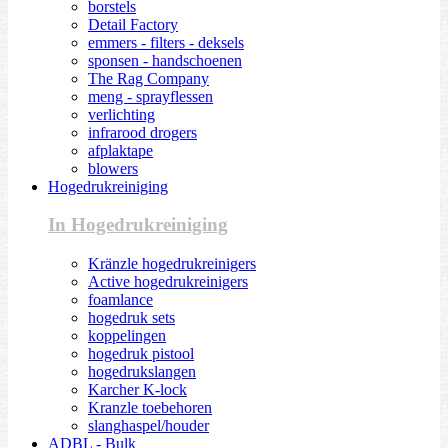
borstels
Detail Factory
emmers - filters - deksels
sponsen - handschoenen
The Rag Company
meng - sprayflessen
verlichting
infrarood drogers
afplaktape
blowers
Hogedrukreiniging
In Hogedrukreiniging
Kränzle hogedrukreinigers
Active hogedrukreinigers
foamlance
hogedruk sets
koppelingen
hogedruk pistool
hogedrukslangen
Karcher K-lock
Kranzle toebehoren
slanghaspel/houder
ADBL - Bulk