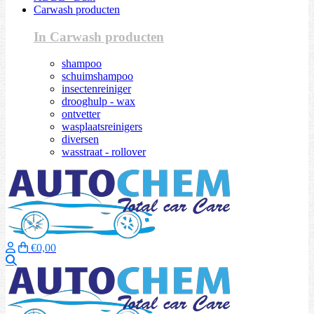
Carwash producten
In Carwash producten
shampoo
schuimshampoo
insectenreiniger
drooghulp - wax
ontvetter
wasplaatsreinigers
diversen
wasstraat - rollover
€0,00
Zoeken