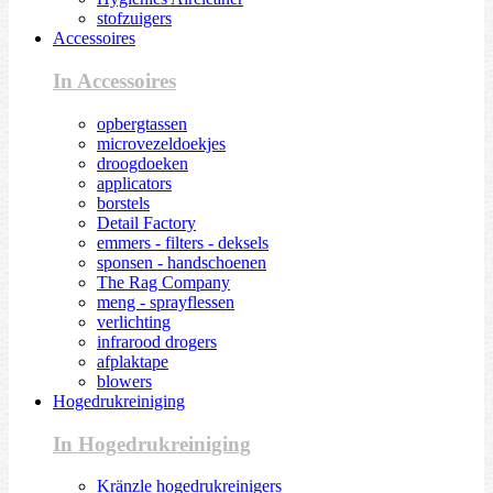
stofzuigers
Accessoires
In Accessoires
opbergtassen
microvezeldoekjes
droogdoeken
applicators
borstels
Detail Factory
emmers - filters - deksels
sponsen - handschoenen
The Rag Company
meng - sprayflessen
verlichting
infrarood drogers
afplaktape
blowers
Hogedrukreiniging
In Hogedrukreiniging
Kränzle hogedrukreinigers