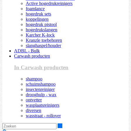
Active hogedrukreinigers
foamlance
hogedruk sets
koppelingen
hogedruk pistool
hogedrukslangen
Karcher K-lock
Kranzle toebehoren
slanghaspel/houder
ADBL - Bulk
Carwash producten
In Carwash producten
shampoo
schuimshampoo
insectenreiniger
drooghulp - wax
ontvetter
wasplaatsreinigers
diversen
wasstraat - rollover
Zoeken