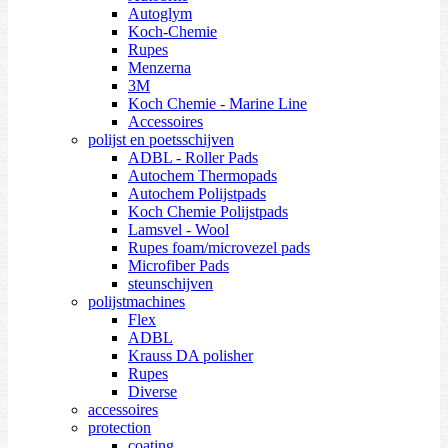
Autoglym
Koch-Chemie
Rupes
Menzerna
3M
Koch Chemie - Marine Line
Accessoires
polijst en poetsschijven
ADBL - Roller Pads
Autochem Thermopads
Autochem Polijstpads
Koch Chemie Polijstpads
Lamsvel - Wool
Rupes foam/microvezel pads
Microfiber Pads
steunschijven
polijstmachines
Flex
ADBL
Krauss DA polisher
Rupes
Diverse
accessoires
protection
coating