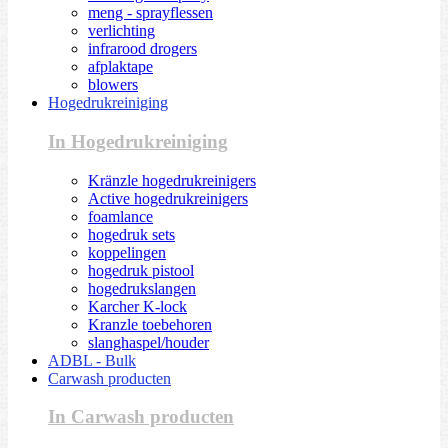
meng - sprayflessen
verlichting
infrarood drogers
afplaktape
blowers
Hogedrukreiniging
In Hogedrukreiniging
Kränzle hogedrukreinigers
Active hogedrukreinigers
foamlance
hogedruk sets
koppelingen
hogedruk pistool
hogedrukslangen
Karcher K-lock
Kranzle toebehoren
slanghaspel/houder
ADBL - Bulk
Carwash producten
In Carwash producten