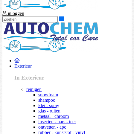
inloggen
Zoeken
Exterieur
In Exterieur
reinigen
snowfoam
shampoo
klei - spray
glas - ruiten
metaal - chroom
insecten - hars - teer
ontvetten - apc
rubber - kunststof - vinyl