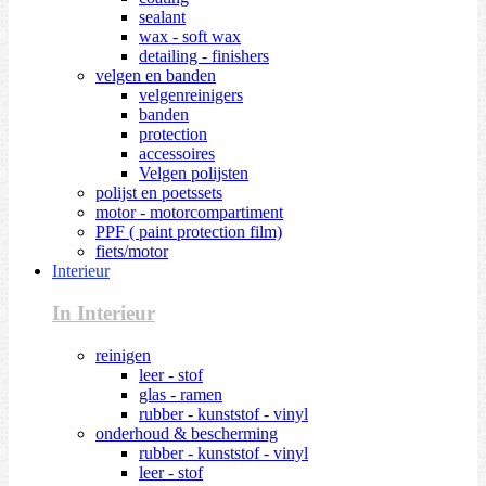
sealant
wax - soft wax
detailing - finishers
velgen en banden
velgenreinigers
banden
protection
accessoires
Velgen polijsten
polijst en poetssets
motor - motorcompartiment
PPF ( paint protection film)
fiets/motor
Interieur
In Interieur
reinigen
leer - stof
glas - ramen
rubber - kunststof - vinyl
onderhoud & bescherming
rubber - kunststof - vinyl
leer - stof