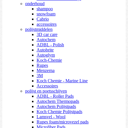
onderhoud
shampoo
snowfoam
Cabrio
accessoires
polijstmiddelen
3D car care
Autochem
ADBL - Polish
Autobrite
Autoglym
Koch-Chemie
Rupes
Menzerna
3M
Koch Chemie - Marine Line
Accessoires
polijst en poetsschijven
ADBL - Roller Pads
Autochem Thermopads
Autochem Polijstpads
Koch Chemie Polijstpads
Lamsvel - Wool
Rupes foam/microvezel pads
Microfiber Pads