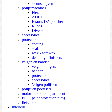
steunschijven
polijstmachines
Flex
ADBL
Krauss DA polisher
Rupes
Diverse
accessoires
protection
coating
sealant
wax - soft wax
detailing - finishers
velgen en banden
velgenreinigers
banden
protection
accessoires
Velgen polijsten
polijst en poetssets
motor - motorcompartiment
PPF ( paint protection film)
fiets/motor
Interieur