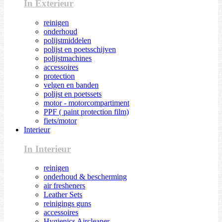
In Exterieur
reinigen
onderhoud
polijstmiddelen
polijst en poetsschijven
polijstmachines
accessoires
protection
velgen en banden
polijst en poetssets
motor - motorcompartiment
PPF ( paint protection film)
fiets/motor
Interieur
In Interieur
reinigen
onderhoud & bescherming
air fresheners
Leather Sets
reinigings guns
accessoires
Hygienics Aircleaner