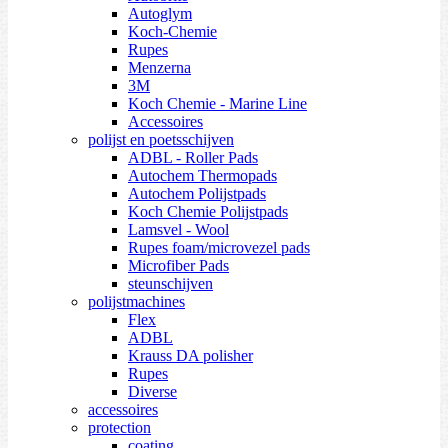
Autoglym
Koch-Chemie
Rupes
Menzerna
3M
Koch Chemie - Marine Line
Accessoires
polijst en poetsschijven
ADBL - Roller Pads
Autochem Thermopads
Autochem Polijstpads
Koch Chemie Polijstpads
Lamsvel - Wool
Rupes foam/microvezel pads
Microfiber Pads
steunschijven
polijstmachines
Flex
ADBL
Krauss DA polisher
Rupes
Diverse
accessoires
protection
coating