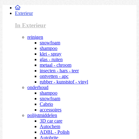
Exterieur
In Exterieur
reinigen
snowfoam
shampoo
klei - spray
glas - ruiten
metaal - chroom
insecten - hars - teer
ontvetten - apc
rubber - kunststof - vinyl
onderhoud
shampoo
snowfoam
Cabrio
accessoires
polijstmiddelen
3D car care
Autochem
ADBL - Polish
Autobrite