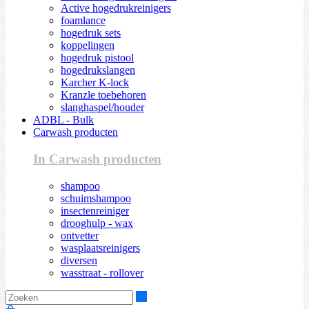
Active hogedrukreinigers
foamlance
hogedruk sets
koppelingen
hogedruk pistool
hogedrukslangen
Karcher K-lock
Kranzle toebehoren
slanghaspel/houder
ADBL - Bulk
Carwash producten
In Carwash producten
shampoo
schuimshampoo
insectenreiniger
drooghulp - wax
ontvetter
wasplaatsreinigers
diversen
wasstraat - rollover
Zoeken