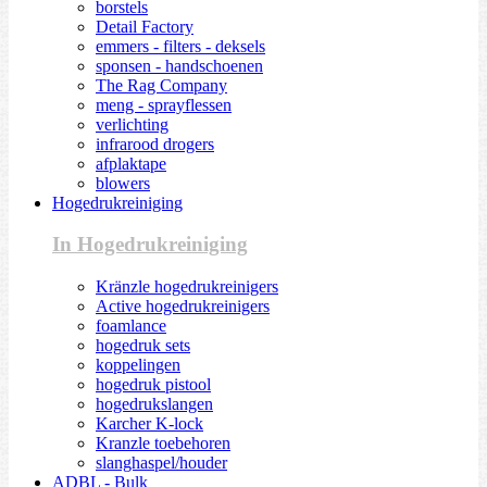
borstels
Detail Factory
emmers - filters - deksels
sponsen - handschoenen
The Rag Company
meng - sprayflessen
verlichting
infrarood drogers
afplaktape
blowers
Hogedrukreiniging
In Hogedrukreiniging
Kränzle hogedrukreinigers
Active hogedrukreinigers
foamlance
hogedruk sets
koppelingen
hogedruk pistool
hogedrukslangen
Karcher K-lock
Kranzle toebehoren
slanghaspel/houder
ADBL - Bulk