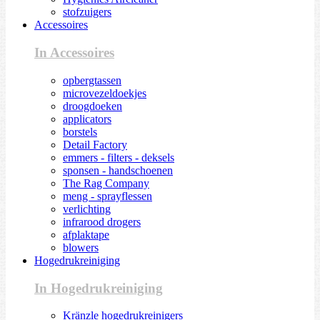
stofzuigers
Accessoires
In Accessoires
opbergtassen
microvezeldoekjes
droogdoeken
applicators
borstels
Detail Factory
emmers - filters - deksels
sponsen - handschoenen
The Rag Company
meng - sprayflessen
verlichting
infrarood drogers
afplaktape
blowers
Hogedrukreiniging
In Hogedrukreiniging
Kränzle hogedrukreinigers