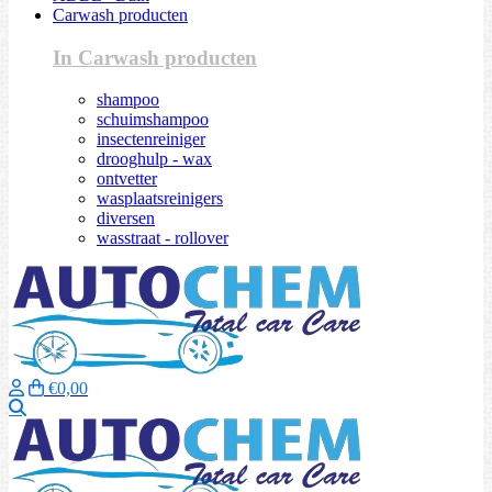
Carwash producten
In Carwash producten
shampoo
schuimshampoo
insectenreiniger
drooghulp - wax
ontvetter
wasplaatsreinigers
diversen
wasstraat - rollover
€0,00
Zoeken