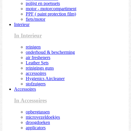
polijst en poetssets
motor - motorcompartiment
PPF ( paint protection film)
fiets/motor
Interieur
In Interieur
reinigen
onderhoud & bescherming
air fresheners
Leather Sets
reinigings guns
accessoires
Hygienics Aircleaner
stofzuigers
Accessoires
In Accessoires
opbergtassen
microvezeldoekjes
droogdoeken
applicators