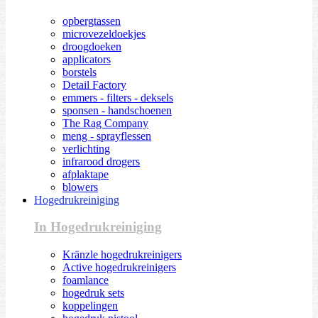
opbergtassen
microvezeldoekjes
droogdoeken
applicators
borstels
Detail Factory
emmers - filters - deksels
sponsen - handschoenen
The Rag Company
meng - sprayflessen
verlichting
infrarood drogers
afplaktape
blowers
Hogedrukreiniging
In Hogedrukreiniging
Kränzle hogedrukreinigers
Active hogedrukreinigers
foamlance
hogedruk sets
koppelingen