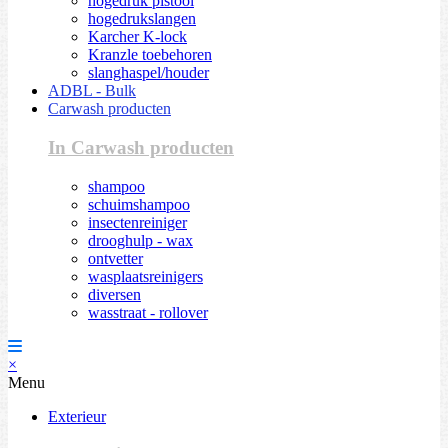
hogedruk pistool
hogedrukslangen
Karcher K-lock
Kranzle toebehoren
slanghaspel/houder
ADBL - Bulk
Carwash producten
In Carwash producten
shampoo
schuimshampoo
insectenreiniger
drooghulp - wax
ontvetter
wasplaatsreinigers
diversen
wasstraat - rollover
×
Menu
Exterieur