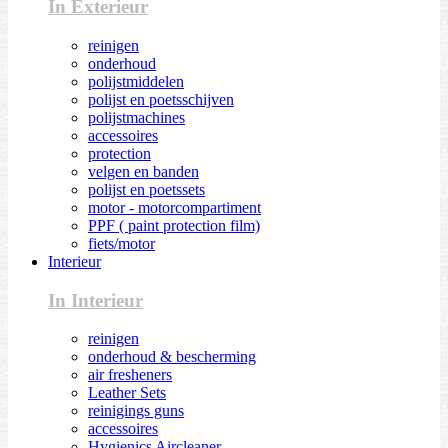
In Exterieur
reinigen
onderhoud
polijstmiddelen
polijst en poetsschijven
polijstmachines
accessoires
protection
velgen en banden
polijst en poetssets
motor - motorcompartiment
PPF ( paint protection film)
fiets/motor
Interieur
In Interieur
reinigen
onderhoud & bescherming
air fresheners
Leather Sets
reinigings guns
accessoires
Hygienics Aircleaner