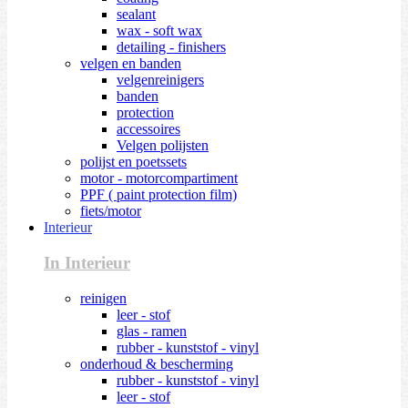
sealant
wax - soft wax
detailing - finishers
velgen en banden
velgenreinigers
banden
protection
accessoires
Velgen polijsten
polijst en poetssets
motor - motorcompartiment
PPF ( paint protection film)
fiets/motor
Interieur
In Interieur
reinigen
leer - stof
glas - ramen
rubber - kunststof - vinyl
onderhoud & bescherming
rubber - kunststof - vinyl
leer - stof