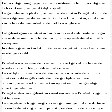
Een krachtige reinigingsgelformule die uitstekend schuimt, krachtig maar
toch zacht reinigt en gemakkelijk afspoelt.
De gecombineerde plakkerigheid en prestaties maken Britegel zeker tot de
beste velgenreiniger
die we hier bij Autobrite Direct maken, en zeker een
van de beste die momenteel op de markt verkrijgbaar is.
Het gebruiksgemak is uitstekend en de indrukwekkende prestaties zorgen
ervoor dat er minimaal schudden nodig is om oppervlaktevuil en roet te
verwijderen.
In extreme gevallen kan het zijn dat zwaar aangekoekt remstof extra moet
worden geborsteld
BriteGel is ook waxvriendelijk en zal bij correct gebruik uw bestaande
wheelwax en afdichtingsmiddelen niet aantasten.
De verblijfstijd is veel beter dan die van de concurrentie dankzij onze
unieke extra dikke gelformule, die uitdrogen tijdens warmere
omstandigheden voorkomt en de kans op vlekken op zeer gevoelige
afwerkingen elimineert.
Britegel is klaar voor gebruik en vereist een robuuste BriteGel Trigger om
het te doseren.
De meegeleverde trigger zorgt voor een gelijkmatige, dikke productnevel
die een totale dekking op het oppervlak garandeert, zonder afvloeiing en