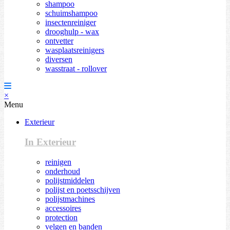
shampoo
schuimshampoo
insectenreiniger
drooghulp - wax
ontvetter
wasplaatsreinigers
diversen
wasstraat - rollover
×
Menu
Exterieur
In Exterieur
reinigen
onderhoud
polijstmiddelen
polijst en poetsschijven
polijstmachines
accessoires
protection
velgen en banden