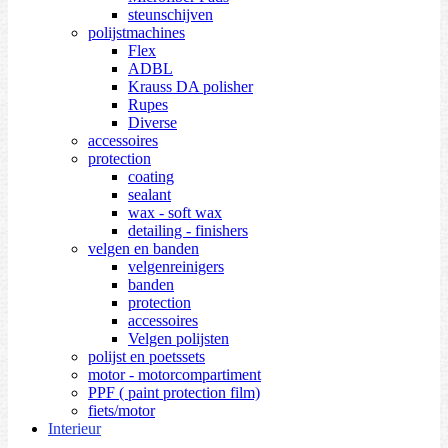
steunschijven
polijstmachines
Flex
ADBL
Krauss DA polisher
Rupes
Diverse
accessoires
protection
coating
sealant
wax - soft wax
detailing - finishers
velgen en banden
velgenreinigers
banden
protection
accessoires
Velgen polijsten
polijst en poetssets
motor - motorcompartiment
PPF ( paint protection film)
fiets/motor
Interieur