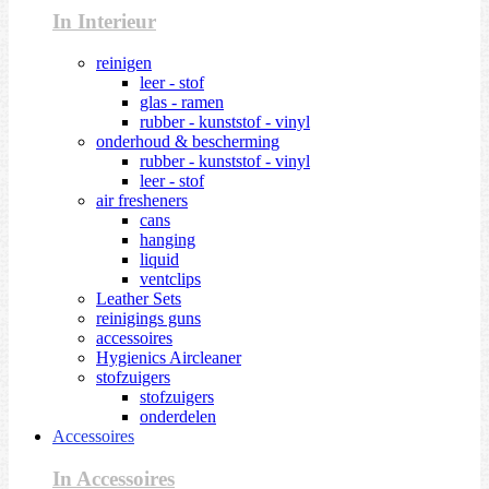
In Interieur
reinigen
leer - stof
glas - ramen
rubber - kunststof - vinyl
onderhoud & bescherming
rubber - kunststof - vinyl
leer - stof
air fresheners
cans
hanging
liquid
ventclips
Leather Sets
reinigings guns
accessoires
Hygienics Aircleaner
stofzuigers
stofzuigers
onderdelen
Accessoires
In Accessoires