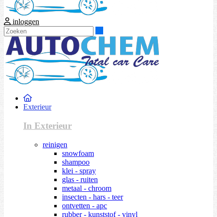
inloggen
Zoeken
Exterieur
In Exterieur
reinigen
snowfoam
shampoo
klei - spray
glas - ruiten
metaal - chroom
insecten - hars - teer
ontvetten - apc
rubber - kunststof - vinyl