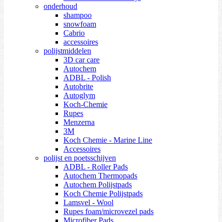
onderhoud
shampoo
snowfoam
Cabrio
accessoires
polijstmiddelen
3D car care
Autochem
ADBL - Polish
Autobrite
Autoglym
Koch-Chemie
Rupes
Menzerna
3M
Koch Chemie - Marine Line
Accessoires
polijst en poetsschijven
ADBL - Roller Pads
Autochem Thermopads
Autochem Polijstpads
Koch Chemie Polijstpads
Lamsvel - Wool
Rupes foam/microvezel pads
Microfiber Pads