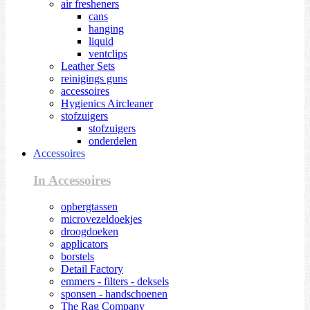
air fresheners
cans
hanging
liquid
ventclips
Leather Sets
reinigings guns
accessoires
Hygienics Aircleaner
stofzuigers
stofzuigers
onderdelen
Accessoires
In Accessoires
opbergtassen
microvezeldoekjes
droogdoeken
applicators
borstels
Detail Factory
emmers - filters - deksels
sponsen - handschoenen
The Rag Company