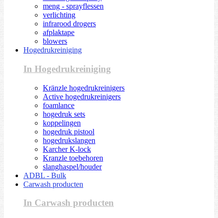
meng - sprayflessen
verlichting
infrarood drogers
afplaktape
blowers
Hogedrukreiniging
In Hogedrukreiniging
Kränzle hogedrukreinigers
Active hogedrukreinigers
foamlance
hogedruk sets
koppelingen
hogedruk pistool
hogedrukslangen
Karcher K-lock
Kranzle toebehoren
slanghaspel/houder
ADBL - Bulk
Carwash producten
In Carwash producten