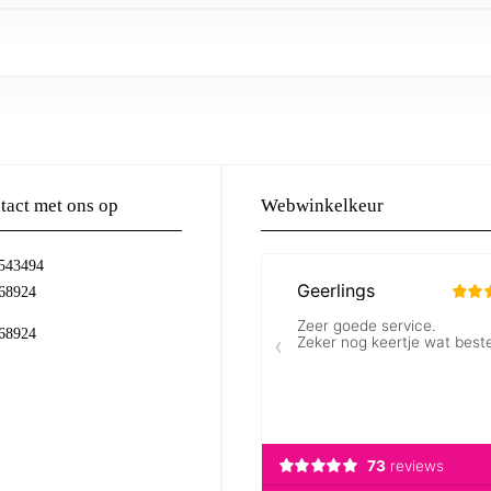
act met ons op
Webwinkelkeur
-543494
68924
68924