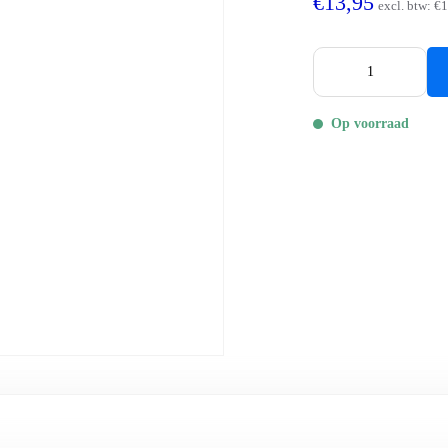
€13,95
excl. btw:
€1
Op voorraad