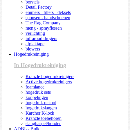
borstels
Detail Factory
emmers - filters - deksels
sponsen - handschoenen
The Rag Company
meng - sprayflessen
verlichting
infrarood drogers
afplaktape
blowers
Hogedrukreiniging
In Hogedrukreiniging
Kränzle hogedrukreinigers
Active hogedrukreinigers
foamlance
hogedruk sets
koppelingen
hogedruk pistool
hogedrukslangen
Karcher K-lock
Kranzle toebehoren
slanghaspel/houder
ADBL - Bulk