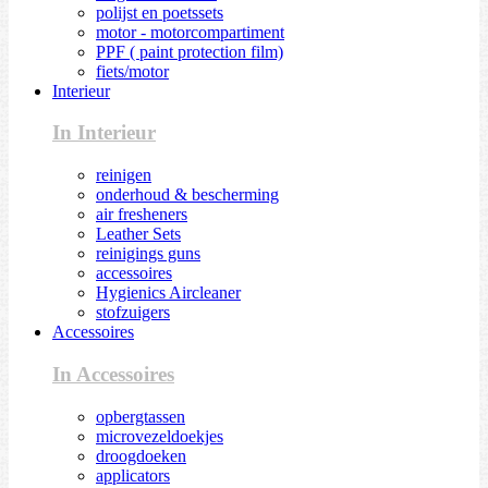
polijst en poetssets
motor - motorcompartiment
PPF ( paint protection film)
fiets/motor
Interieur
In Interieur
reinigen
onderhoud & bescherming
air fresheners
Leather Sets
reinigings guns
accessoires
Hygienics Aircleaner
stofzuigers
Accessoires
In Accessoires
opbergtassen
microvezeldoekjes
droogdoeken
applicators