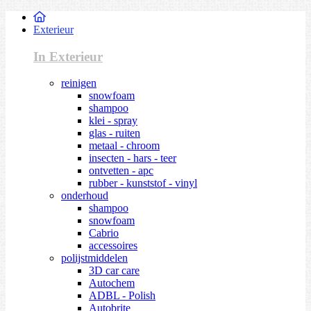
Exterieur
In Exterieur
reinigen
snowfoam
shampoo
klei - spray
glas - ruiten
metaal - chroom
insecten - hars - teer
ontvetten - apc
rubber - kunststof - vinyl
onderhoud
shampoo
snowfoam
Cabrio
accessoires
polijstmiddelen
3D car care
Autochem
ADBL - Polish
Autobrite