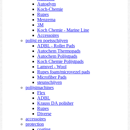
Autoglym
Koch-Chemie
Rupes
Menzerna
3M
Koch Chemie - Marine Line
Accessoires
polijst en poetsschijven
ADBL - Roller Pads
Autochem Thermopads
Autochem Polijstpads
Koch Chemie Polijstpads
Lamsvel - Wool
Rupes foam/microvezel pads
Microfiber Pads
steunschijven
polijstmachines
Flex
ADBL
Krauss DA polisher
Rupes
Diverse
accessoires
protection
coating