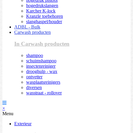
hogedruk pistool
hogedrukslangen
Karcher K-lock
Kranzle toebehoren
slanghaspel/houder
ADBL - Bulk
Carwash producten
In Carwash producten
shampoo
schuimshampoo
insectenreiniger
drooghulp - wax
ontvetter
wasplaatsreinigers
diversen
wasstraat - rollover
×
Menu
Exterieur