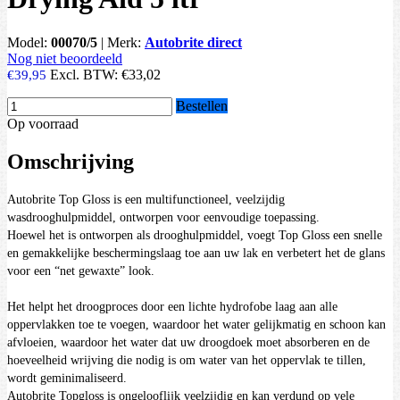
Model:
00070/5
|
Merk:
Autobrite direct
Nog niet beoordeeld
Excl. BTW:
€33,02
€39,95
Bestellen
Op voorraad
Omschrijving
Autobrite Top Gloss is een multifunctioneel, veelzijdig
wasdrooghulpmiddel, ontworpen voor eenvoudige toepassing.
Hoewel het is ontworpen als drooghulpmiddel, voegt Top Gloss een snelle
en gemakkelijke beschermingslaag toe aan uw lak en verbetert het de glans
voor een “net gewaxte” look.
Het helpt het droogproces door een lichte hydrofobe laag aan alle
oppervlakken toe te voegen, waardoor het water gelijkmatig en schoon kan
afvloeien, waardoor het water dat uw droogdoek moet absorberen en de
hoeveelheid wrijving die nodig is om water van het oppervlak te tillen,
wordt geminimaliseerd.
Autobrite Topgloss is ongelooflijk veelzijdig en kan verdund op vele