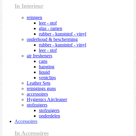
In Interieur
reinigen
leer - stof
glas - ramen
rubber - kunststof - vinyl
onderhoud & bescherming
rubber - kunststof - vinyl
leer - stof
air fresheners
cans
hanging
liquid
ventclips
Leather Sets
reinigings guns
accessoires
Hygienics Aircleaner
stofzuigers
stofzuigers
onderdelen
Accessoires
In Accessoires