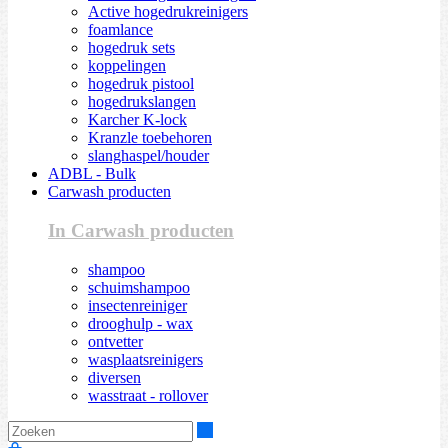
Active hogedrukreinigers
foamlance
hogedruk sets
koppelingen
hogedruk pistool
hogedrukslangen
Karcher K-lock
Kranzle toebehoren
slanghaspel/houder
ADBL - Bulk
Carwash producten
In Carwash producten
shampoo
schuimshampoo
insectenreiniger
drooghulp - wax
ontvetter
wasplaatsreinigers
diversen
wasstraat - rollover
Zoeken