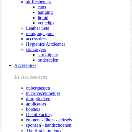
air fresheners
cans
hanging
liquid
ventclips
Leather Sets
reinigings guns
accessoires
Hygienics Aircleaner
stofzuigers
stofzuigers
onderdelen
Accessoires
In Accessoires
opbergtassen
microvezeldoekjes
droogdoeken
applicators
borstels
Detail Factory
emmers - filters - deksels
sponsen - handschoenen
The Rag Company