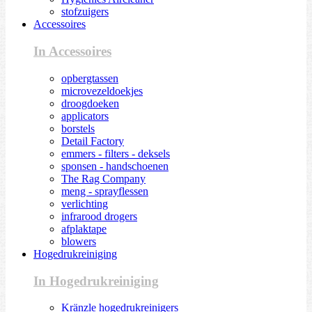
stofzuigers
Accessoires
In Accessoires
opbergtassen
microvezeldoekjes
droogdoeken
applicators
borstels
Detail Factory
emmers - filters - deksels
sponsen - handschoenen
The Rag Company
meng - sprayflessen
verlichting
infrarood drogers
afplaktape
blowers
Hogedrukreiniging
In Hogedrukreiniging
Kränzle hogedrukreinigers