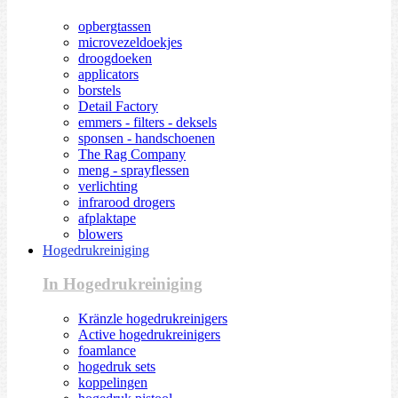
opbergtassen
microvezeldoekjes
droogdoeken
applicators
borstels
Detail Factory
emmers - filters - deksels
sponsen - handschoenen
The Rag Company
meng - sprayflessen
verlichting
infrarood drogers
afplaktape
blowers
Hogedrukreiniging
In Hogedrukreiniging
Kränzle hogedrukreinigers
Active hogedrukreinigers
foamlance
hogedruk sets
koppelingen