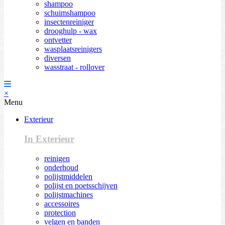
shampoo
schuimshampoo
insectenreiniger
drooghulp - wax
ontvetter
wasplaatsreinigers
diversen
wasstraat - rollover
×
Menu
Exterieur
In Exterieur
reinigen
onderhoud
polijstmiddelen
polijst en poetsschijven
polijstmachines
accessoires
protection
velgen en banden