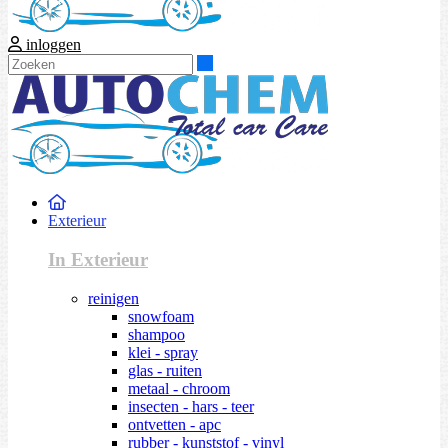
inloggen
Zoeken
Exterieur
In Exterieur
reinigen
snowfoam
shampoo
klei - spray
glas - ruiten
metaal - chroom
insecten - hars - teer
ontvetten - apc
rubber - kunststof - vinyl