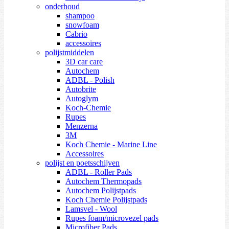
onderhoud
shampoo
snowfoam
Cabrio
accessoires
polijstmiddelen
3D car care
Autochem
ADBL - Polish
Autobrite
Autoglym
Koch-Chemie
Rupes
Menzerna
3M
Koch Chemie - Marine Line
Accessoires
polijst en poetsschijven
ADBL - Roller Pads
Autochem Thermopads
Autochem Polijstpads
Koch Chemie Polijstpads
Lamsvel - Wool
Rupes foam/microvezel pads
Microfiber Pads