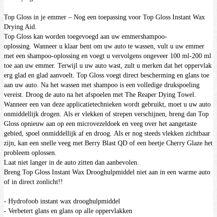
Top Gloss in je emmer – Nog een toepassing voor Top Gloss Instant Wax
Drying Aid.
Top Gloss kan worden toegevoegd aan uw emmershampoo-
oplossing.
Wanneer u klaar bent om uw auto te wassen, vult u uw emmer
met een shampoo-oplossing en voegt u vervolgens ongeveer 100 ml-200 ml
toe aan uw emmer.
Terwijl u uw auto wast, zult u merken dat het oppervlak
erg glad en glad aanvoelt. Top Gloss voegt direct bescherming en glans toe
aan uw auto.
Na het wassen met shampoo is een volledige drukspoeling
vereist.
Droog de auto na het afspoelen met The Reaper Dying Towel.
Wanneer een van deze applicatietechnieken wordt gebruikt, moet u uw auto
onmiddellijk drogen.
Als er vlekken of strepen verschijnen, breng dan Top
Gloss opnieuw aan op een microvezeldoek en veeg over het aangetaste
gebied, spoel onmiddellijk af en droog.
Als er nog steeds vlekken zichtbaar
zijn, kan een snelle veeg met Berry Blast QD of een beetje Cherry Glaze het
probleem oplossen.
Laat niet langer in de auto zitten dan aanbevolen.
Breng Top Gloss Instant Wax Drooghulpmiddel niet aan in een warme auto
of in direct zonlicht!!
- Hydrofoob instant wax drooghulpmiddel
- Verbetert glans en glans op alle oppervlakken