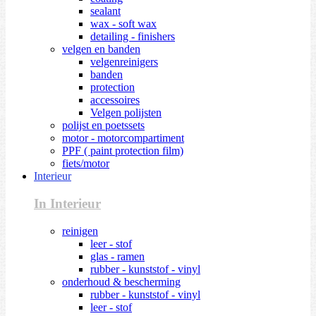
sealant
wax - soft wax
detailing - finishers
velgen en banden
velgenreinigers
banden
protection
accessoires
Velgen polijsten
polijst en poetssets
motor - motorcompartiment
PPF ( paint protection film)
fiets/motor
Interieur
In Interieur
reinigen
leer - stof
glas - ramen
rubber - kunststof - vinyl
onderhoud & bescherming
rubber - kunststof - vinyl
leer - stof