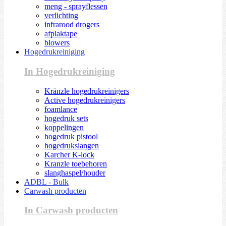
meng - sprayflessen
verlichting
infrarood drogers
afplaktape
blowers
Hogedrukreiniging
In Hogedrukreiniging
Kränzle hogedrukreinigers
Active hogedrukreinigers
foamlance
hogedruk sets
koppelingen
hogedruk pistool
hogedrukslangen
Karcher K-lock
Kranzle toebehoren
slanghaspel/houder
ADBL - Bulk
Carwash producten
In Carwash producten