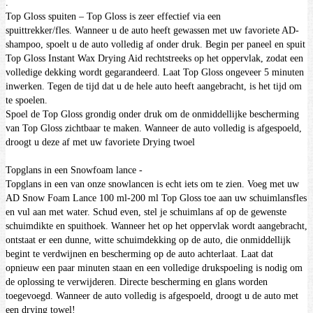
.
Top Gloss spuiten – Top Gloss is zeer effectief via een
spuittrekker/fles.
Wanneer u de auto heeft gewassen met uw favoriete AD-
shampoo, spoelt u de auto volledig af onder druk.
Begin per paneel en spuit
Top Gloss Instant Wax Drying Aid rechtstreeks op het oppervlak, zodat een
volledige dekking wordt gegarandeerd.
Laat Top Gloss ongeveer 5 minuten
inwerken. Tegen de tijd dat u de hele auto heeft aangebracht, is het tijd om
te spoelen.
Spoel de Top Gloss grondig onder druk om de onmiddellijke bescherming
van Top Gloss zichtbaar te maken.
Wanneer de auto volledig is afgespoeld,
droogt u deze af met uw favoriete Drying twoel
Topglans in een Snowfoam lance -
Topglans in een van onze snowlancen is echt iets om te zien.
Voeg met uw
AD Snow Foam Lance 100 ml-200 ml Top Gloss toe aan uw schuimlansfles
en vul aan met water.
Schud even, stel je schuimlans af op de gewenste
schuimdikte en spuithoek.
Wanneer het op het oppervlak wordt aangebracht,
ontstaat er een dunne, witte schuimdekking op de auto, die onmiddellijk
begint te verdwijnen en bescherming op de auto achterlaat.
Laat dat
opnieuw een paar minuten staan ​​en een volledige drukspoeling is nodig om
de oplossing te verwijderen.
Directe bescherming en glans worden
toegevoegd. Wanneer de auto volledig is afgespoeld, droogt u de auto met
een drying towel!