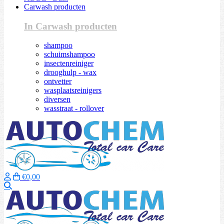
Carwash producten
In Carwash producten
shampoo
schuimshampoo
insectenreiniger
drooghulp - wax
ontvetter
wasplaatsreinigers
diversen
wasstraat - rollover
€0,00
Zoeken