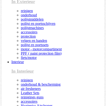
In Exterieur
reinigen
onderhoud
polijstmiddelen
polijst en poetsschijven
polijstmachines
accessoires
protection
velgen en banden
polijst en poetssets
motor - motorcompartiment
PPF ( paint protection film)
fiets/motor
Interieur
In Interieur
reinigen
onderhoud & bescherming
air fresheners
Leather Sets
reinigings guns
accessoires
Hygienics Aircleaner