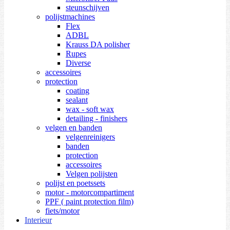
steunschijven
polijstmachines
Flex
ADBL
Krauss DA polisher
Rupes
Diverse
accessoires
protection
coating
sealant
wax - soft wax
detailing - finishers
velgen en banden
velgenreinigers
banden
protection
accessoires
Velgen polijsten
polijst en poetssets
motor - motorcompartiment
PPF ( paint protection film)
fiets/motor
Interieur