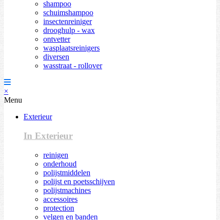
shampoo
schuimshampoo
insectenreiniger
drooghulp - wax
ontvetter
wasplaatsreinigers
diversen
wasstraat - rollover
×
Menu
Exterieur
In Exterieur
reinigen
onderhoud
polijstmiddelen
polijst en poetsschijven
polijstmachines
accessoires
protection
velgen en banden