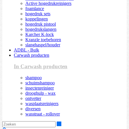
Active hogedrukreinigers
foamlance
hogedruk sets
koppelingen
hogedruk pistool
hogedrukslangen
Karcher K-lock
Kranzle toebehoren
slanghaspel/houder
ADBL - Bulk
Carwash producten
In Carwash producten
shampoo
schuimshampoo
insectenreiniger
drooghulp - wax
ontvetter
wasplaatsreinigers
diversen
wasstraat - rollover
Zoeken