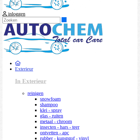
inloggen
Zoeken
Exterieur
In Exterieur
reinigen
snowfoam
shampoo
klei - spray
glas - ruiten
metaal - chroom
insecten - hars - teer
ontvetten - apc
rubber - kunststof - vinyl