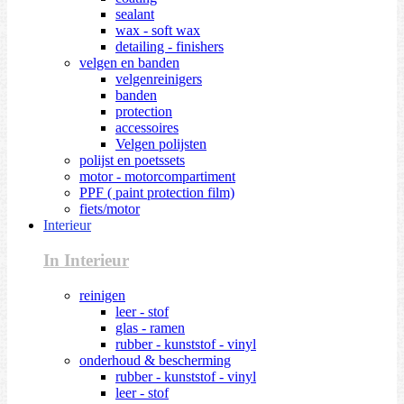
sealant
wax - soft wax
detailing - finishers
velgen en banden
velgenreinigers
banden
protection
accessoires
Velgen polijsten
polijst en poetssets
motor - motorcompartiment
PPF ( paint protection film)
fiets/motor
Interieur
In Interieur
reinigen
leer - stof
glas - ramen
rubber - kunststof - vinyl
onderhoud & bescherming
rubber - kunststof - vinyl
leer - stof