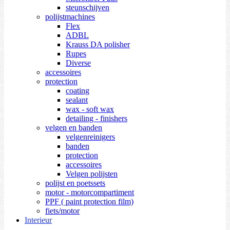
steunschijven
polijstmachines
Flex
ADBL
Krauss DA polisher
Rupes
Diverse
accessoires
protection
coating
sealant
wax - soft wax
detailing - finishers
velgen en banden
velgenreinigers
banden
protection
accessoires
Velgen polijsten
polijst en poetssets
motor - motorcompartiment
PPF ( paint protection film)
fiets/motor
Interieur