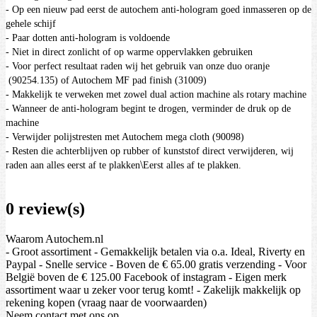
-
Op een nieuw pad eerst de autochem anti-hologram goed inmasseren op de
gehele schijf
-
Paar dotten anti-hologram is voldoende
-
Niet in direct zonlicht of op warme oppervlakken gebruiken
-
Voor perfect resultaat raden wij het gebruik van onze duo oranje
(90254.135) of Autochem MF pad finish (31009)
-
Makkelijk te verweken met zowel dual action machine als rotary machine
-
Wanneer de anti-hologram begint te drogen, verminder de druk op de
machine
-
Verwijder polijstresten met Autochem mega cloth (90098)
-
Resten die achterblijven op rubber of kunststof direct verwijderen, wij
\
raden aan alles eerst af te plakken
Eerst alles af te plakken.
0 review(s)
Waarom Autochem.nl
- Groot assortiment - Gemakkelijk betalen via o.a. Ideal, Riverty en
Paypal - Snelle service - Boven de € 65.00 gratis verzending - Voor
België boven de € 125.00 Facebook of instagram - Eigen merk
assortiment waar u zeker voor terug komt! - Zakelijk makkelijk op
rekening kopen (vraag naar de voorwaarden)
Neem contact met ons op