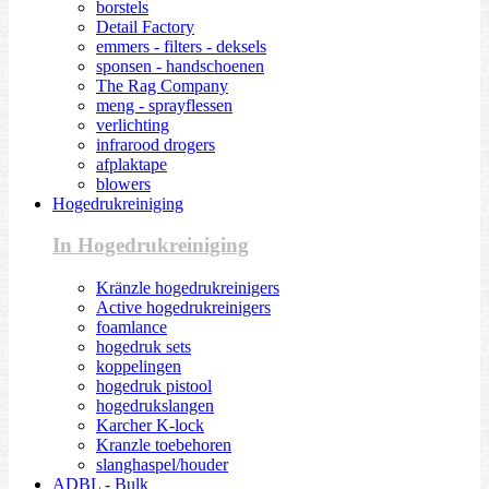
borstels
Detail Factory
emmers - filters - deksels
sponsen - handschoenen
The Rag Company
meng - sprayflessen
verlichting
infrarood drogers
afplaktape
blowers
Hogedrukreiniging
In Hogedrukreiniging
Kränzle hogedrukreinigers
Active hogedrukreinigers
foamlance
hogedruk sets
koppelingen
hogedruk pistool
hogedrukslangen
Karcher K-lock
Kranzle toebehoren
slanghaspel/houder
ADBL - Bulk