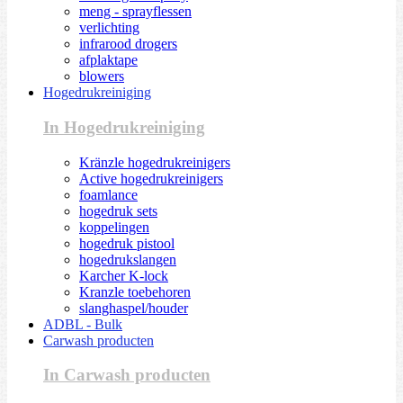
meng - sprayflessen
verlichting
infrarood drogers
afplaktape
blowers
Hogedrukreiniging
In Hogedrukreiniging
Kränzle hogedrukreinigers
Active hogedrukreinigers
foamlance
hogedruk sets
koppelingen
hogedruk pistool
hogedrukslangen
Karcher K-lock
Kranzle toebehoren
slanghaspel/houder
ADBL - Bulk
Carwash producten
In Carwash producten