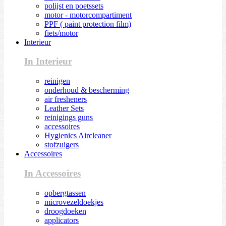
polijst en poetssets
motor - motorcompartiment
PPF ( paint protection film)
fiets/motor
Interieur
In Interieur
reinigen
onderhoud & bescherming
air fresheners
Leather Sets
reinigings guns
accessoires
Hygienics Aircleaner
stofzuigers
Accessoires
In Accessoires
opbergtassen
microvezeldoekjes
droogdoeken
applicators