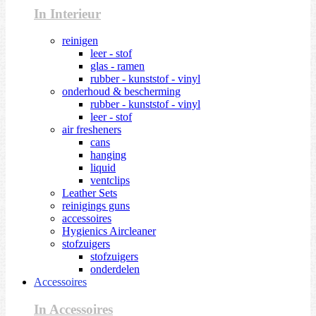
In Interieur
reinigen
leer - stof
glas - ramen
rubber - kunststof - vinyl
onderhoud & bescherming
rubber - kunststof - vinyl
leer - stof
air fresheners
cans
hanging
liquid
ventclips
Leather Sets
reinigings guns
accessoires
Hygienics Aircleaner
stofzuigers
stofzuigers
onderdelen
Accessoires
In Accessoires