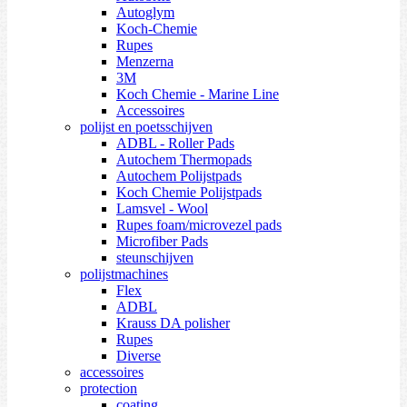
Autoglym
Koch-Chemie
Rupes
Menzerna
3M
Koch Chemie - Marine Line
Accessoires
polijst en poetsschijven
ADBL - Roller Pads
Autochem Thermopads
Autochem Polijstpads
Koch Chemie Polijstpads
Lamsvel - Wool
Rupes foam/microvezel pads
Microfiber Pads
steunschijven
polijstmachines
Flex
ADBL
Krauss DA polisher
Rupes
Diverse
accessoires
protection
coating