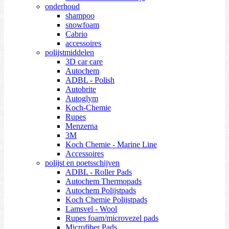
onderhoud
shampoo
snowfoam
Cabrio
accessoires
polijstmiddelen
3D car care
Autochem
ADBL - Polish
Autobrite
Autoglym
Koch-Chemie
Rupes
Menzerna
3M
Koch Chemie - Marine Line
Accessoires
polijst en poetsschijven
ADBL - Roller Pads
Autochem Thermopads
Autochem Polijstpads
Koch Chemie Polijstpads
Lamsvel - Wool
Rupes foam/microvezel pads
Microfiber Pads