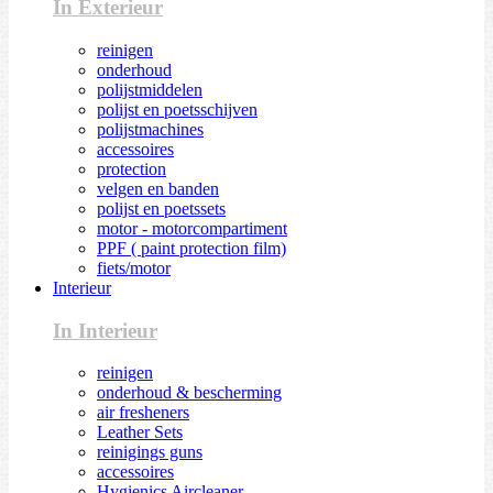
In Exterieur
reinigen
onderhoud
polijstmiddelen
polijst en poetsschijven
polijstmachines
accessoires
protection
velgen en banden
polijst en poetssets
motor - motorcompartiment
PPF ( paint protection film)
fiets/motor
Interieur
In Interieur
reinigen
onderhoud & bescherming
air fresheners
Leather Sets
reinigings guns
accessoires
Hygienics Aircleaner