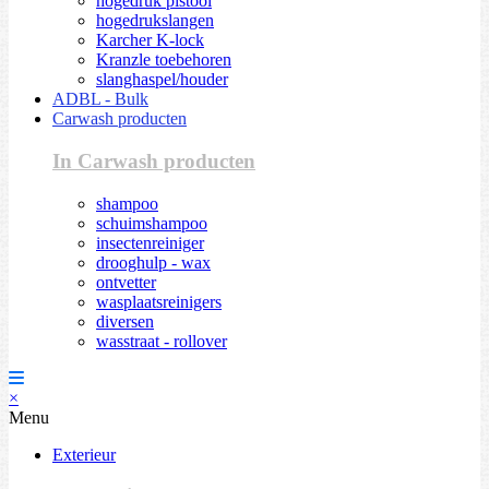
hogedruk pistool
hogedrukslangen
Karcher K-lock
Kranzle toebehoren
slanghaspel/houder
ADBL - Bulk
Carwash producten
In Carwash producten
shampoo
schuimshampoo
insectenreiniger
drooghulp - wax
ontvetter
wasplaatsreinigers
diversen
wasstraat - rollover
×
Menu
Exterieur