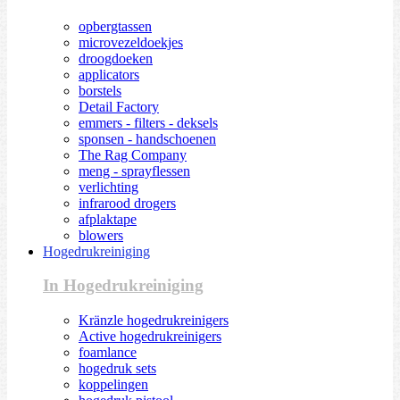
opbergtassen
microvezeldoekjes
droogdoeken
applicators
borstels
Detail Factory
emmers - filters - deksels
sponsen - handschoenen
The Rag Company
meng - sprayflessen
verlichting
infrarood drogers
afplaktape
blowers
Hogedrukreiniging
In Hogedrukreiniging
Kränzle hogedrukreinigers
Active hogedrukreinigers
foamlance
hogedruk sets
koppelingen