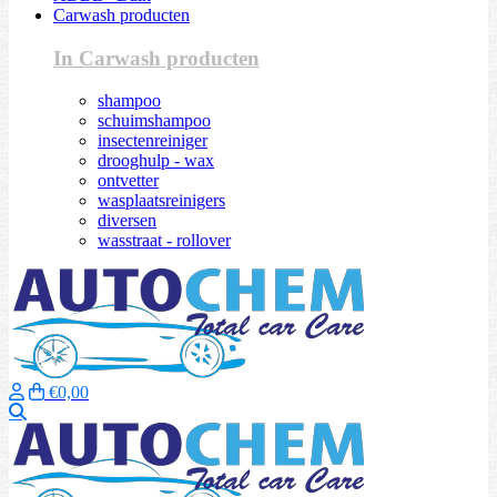
Carwash producten
In Carwash producten
shampoo
schuimshampoo
insectenreiniger
drooghulp - wax
ontvetter
wasplaatsreinigers
diversen
wasstraat - rollover
€0,00
Zoeken