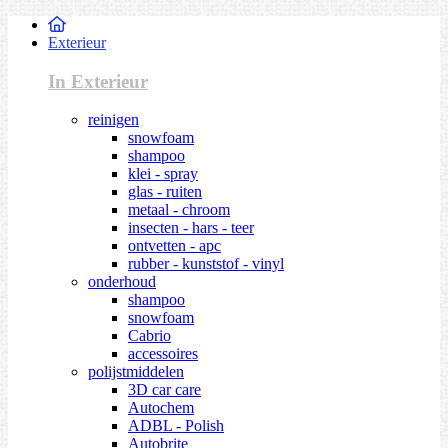
Exterieur
In Exterieur
reinigen
snowfoam
shampoo
klei - spray
glas - ruiten
metaal - chroom
insecten - hars - teer
ontvetten - apc
rubber - kunststof - vinyl
onderhoud
shampoo
snowfoam
Cabrio
accessoires
polijstmiddelen
3D car care
Autochem
ADBL - Polish
Autobrite