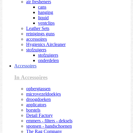
air fresheners
cans
hanging
liquid
ventclips
Leather Sets
reinigings guns
accessoires
Hygienics Aircleaner
stofzuigers
stofzuigers
onderdelen
Accessoires
In Accessoires
opbergtassen
microvezeldoekjes
droogdoeken
applicators
borstels
Detail Factory
emmers - filters - deksels
sponsen - handschoenen
The Rag Company