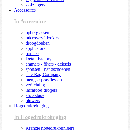
stofzuigers
Accessoires
In Accessoires
opbergtassen
microvezeldoekjes
droogdoeken
applicators
borstels
Detail Factory
emmers - filters - deksels
sponsen - handschoenen
The Rag Company
meng - sprayflessen
verlichting
infrarood drogers
afplaktape
blowers
Hogedrukreiniging
In Hogedrukreiniging
Kränzle hogedrukreinigers