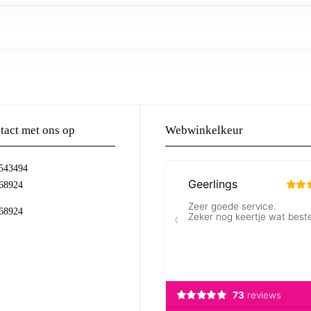
act met ons op
Webwinkelkeur
-543494
68924
68924