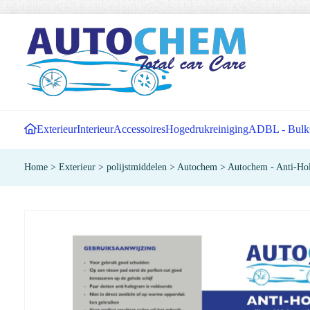
Exterieur
Interieur
Accessoires
Hogedrukreiniging
ADBL - Bulk
Home
>
Exterieur
>
polijstmiddelen
>
Autochem
>
Autochem - Anti-Ho