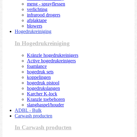
meng - sprayflessen
verlichting
infrarood drogers
afplaktape
blowers
Hogedrukreiniging
In Hogedrukreiniging
Kränzle hogedrukreinigers
Active hogedrukreinigers
foamlance
hogedruk sets
koppelingen
hogedruk pistool
hogedrukslangen
Karcher K-lock
Kranzle toebehoren
slanghaspel/houder
ADBL - Bulk
Carwash producten
In Carwash producten