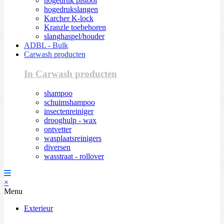
hogedruk pistool
hogedrukslangen
Karcher K-lock
Kranzle toebehoren
slanghaspel/houder
ADBL - Bulk
Carwash producten
In Carwash producten
shampoo
schuimshampoo
insectenreiniger
drooghulp - wax
ontvetter
wasplaatsreinigers
diversen
wasstraat - rollover
×
Menu
Exterieur