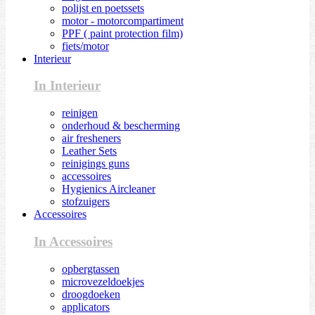
polijst en poetssets
motor - motorcompartiment
PPF ( paint protection film)
fiets/motor
Interieur
In Interieur
reinigen
onderhoud & bescherming
air fresheners
Leather Sets
reinigings guns
accessoires
Hygienics Aircleaner
stofzuigers
Accessoires
In Accessoires
opbergtassen
microvezeldoekjes
droogdoeken
applicators