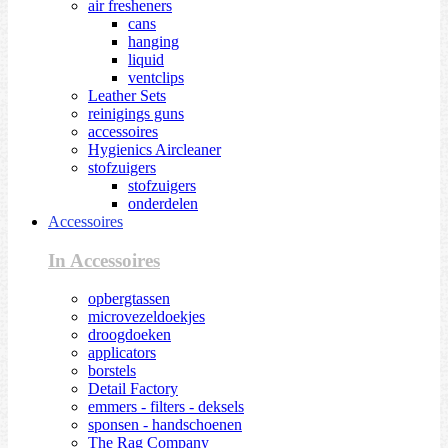
air fresheners
cans
hanging
liquid
ventclips
Leather Sets
reinigings guns
accessoires
Hygienics Aircleaner
stofzuigers
stofzuigers
onderdelen
Accessoires
In Accessoires
opbergtassen
microvezeldoekjes
droogdoeken
applicators
borstels
Detail Factory
emmers - filters - deksels
sponsen - handschoenen
The Rag Company