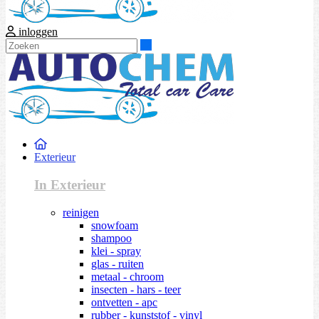
inloggen
Zoeken
Exterieur
In Exterieur
reinigen
snowfoam
shampoo
klei - spray
glas - ruiten
metaal - chroom
insecten - hars - teer
ontvetten - apc
rubber - kunststof - vinyl