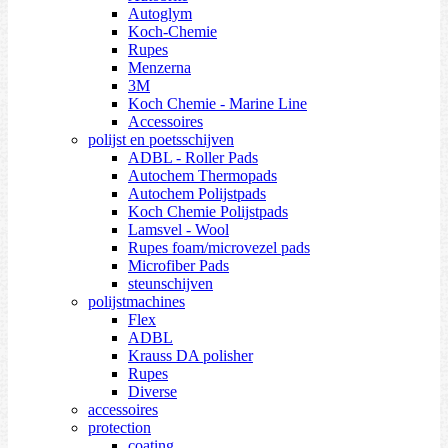
Autoglym
Koch-Chemie
Rupes
Menzerna
3M
Koch Chemie - Marine Line
Accessoires
polijst en poetsschijven
ADBL - Roller Pads
Autochem Thermopads
Autochem Polijstpads
Koch Chemie Polijstpads
Lamsvel - Wool
Rupes foam/microvezel pads
Microfiber Pads
steunschijven
polijstmachines
Flex
ADBL
Krauss DA polisher
Rupes
Diverse
accessoires
protection
coating