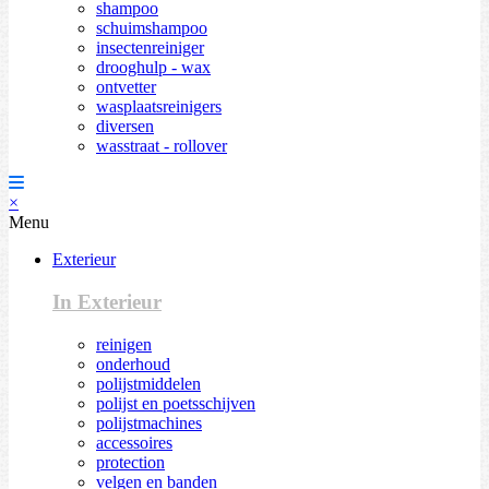
shampoo
schuimshampoo
insectenreiniger
drooghulp - wax
ontvetter
wasplaatsreinigers
diversen
wasstraat - rollover
×
Menu
Exterieur
In Exterieur
reinigen
onderhoud
polijstmiddelen
polijst en poetsschijven
polijstmachines
accessoires
protection
velgen en banden