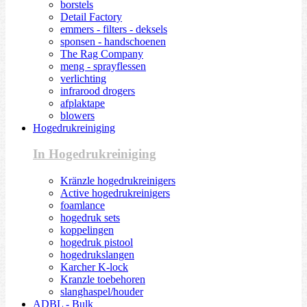
borstels
Detail Factory
emmers - filters - deksels
sponsen - handschoenen
The Rag Company
meng - sprayflessen
verlichting
infrarood drogers
afplaktape
blowers
Hogedrukreiniging
In Hogedrukreiniging
Kränzle hogedrukreinigers
Active hogedrukreinigers
foamlance
hogedruk sets
koppelingen
hogedruk pistool
hogedrukslangen
Karcher K-lock
Kranzle toebehoren
slanghaspel/houder
ADBL - Bulk