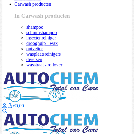
Carwash producten
In Carwash producten
shampoo
schuimshampoo
insectenreiniger
drooghulp - wax
ontvetter
wasplaatsreinigers
diversen
wasstraat - rollover
€0,00
Zoeken