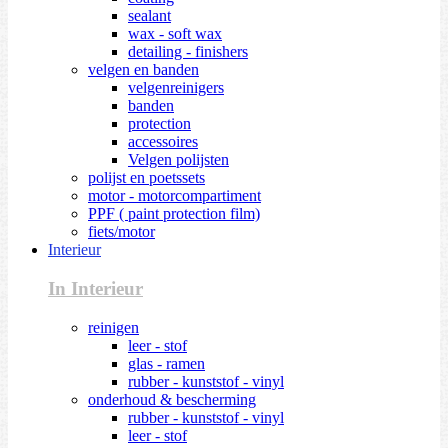
sealant
wax - soft wax
detailing - finishers
velgen en banden
velgenreinigers
banden
protection
accessoires
Velgen polijsten
polijst en poetssets
motor - motorcompartiment
PPF ( paint protection film)
fiets/motor
Interieur
In Interieur
reinigen
leer - stof
glas - ramen
rubber - kunststof - vinyl
onderhoud & bescherming
rubber - kunststof - vinyl
leer - stof