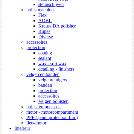
steunschijven
polijstmachines
Flex
ADBL
Krauss DA polisher
Rupes
Diverse
accessoires
protection
coating
sealant
wax - soft wax
detailing - finishers
velgen en banden
velgenreinigers
banden
protection
accessoires
Velgen polijsten
polijst en poetssets
motor - motorcompartiment
PPF ( paint protection film)
fiets/motor
Interieur