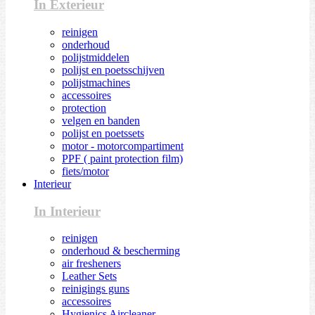
In Exterieur
reinigen
onderhoud
polijstmiddelen
polijst en poetsschijven
polijstmachines
accessoires
protection
velgen en banden
polijst en poetssets
motor - motorcompartiment
PPF ( paint protection film)
fiets/motor
Interieur
In Interieur
reinigen
onderhoud & bescherming
air fresheners
Leather Sets
reinigings guns
accessoires
Hygienics Aircleaner