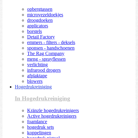
opbergtassen
microvezeldoekjes
droogdoeken
applicators
borstels
Detail Factory
emmers - filters - deksels
sponsen - handschoenen
The Rag Company
meng - sprayflessen
verlichting
infrarood drogers
afplaktape
blowers
Hogedrukreiniging
In Hogedrukreiniging
Kränzle hogedrukreinigers
Active hogedrukreinigers
foamlance
hogedruk sets
koppelingen