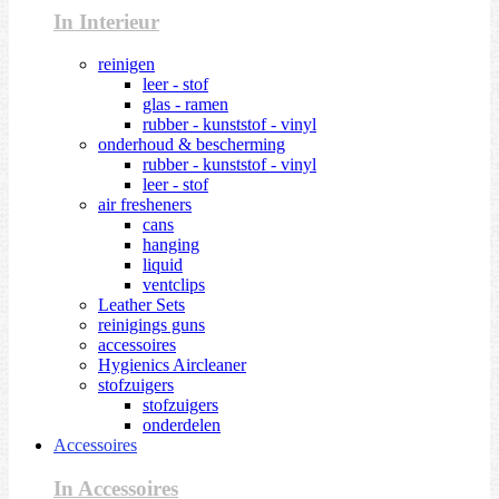
In Interieur
reinigen
leer - stof
glas - ramen
rubber - kunststof - vinyl
onderhoud & bescherming
rubber - kunststof - vinyl
leer - stof
air fresheners
cans
hanging
liquid
ventclips
Leather Sets
reinigings guns
accessoires
Hygienics Aircleaner
stofzuigers
stofzuigers
onderdelen
Accessoires
In Accessoires