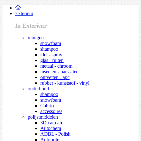
Exterieur
In Exterieur
reinigen
snowfoam
shampoo
klei - spray
glas - ruiten
metaal - chroom
insecten - hars - teer
ontvetten - apc
rubber - kunststof - vinyl
onderhoud
shampoo
snowfoam
Cabrio
accessoires
polijstmiddelen
3D car care
Autochem
ADBL - Polish
Autobrite