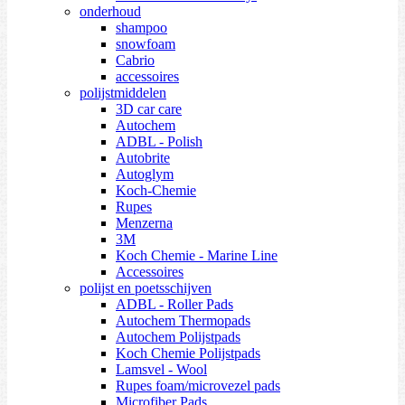
onderhoud
shampoo
snowfoam
Cabrio
accessoires
polijstmiddelen
3D car care
Autochem
ADBL - Polish
Autobrite
Autoglym
Koch-Chemie
Rupes
Menzerna
3M
Koch Chemie - Marine Line
Accessoires
polijst en poetsschijven
ADBL - Roller Pads
Autochem Thermopads
Autochem Polijstpads
Koch Chemie Polijstpads
Lamsvel - Wool
Rupes foam/microvezel pads
Microfiber Pads