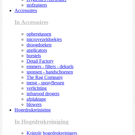
stofzuigers
Accessoires
In Accessoires
opbergtassen
microvezeldoekjes
droogdoeken
applicators
borstels
Detail Factory
emmers - filters - deksels
sponsen - handschoenen
The Rag Company
meng - sprayflessen
verlichting
infrarood drogers
afplaktape
blowers
Hogedrukreiniging
In Hogedrukreiniging
Kränzle hogedrukreinigers