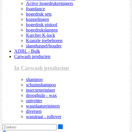
Active hogedrukreinigers
foamlance
hogedruk sets
koppelingen
hogedruk pistool
hogedrukslangen
Karcher K-lock
Kranzle toebehoren
slanghaspel/houder
ADBL - Bulk
Carwash producten
In Carwash producten
shampoo
schuimshampoo
insectenreiniger
drooghulp - wax
ontvetter
wasplaatsreinigers
diversen
wasstraat - rollover
Zoeken