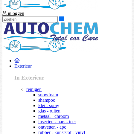
inloggen
Zoeken
Exterieur
In Exterieur
reinigen
snowfoam
shampoo
klei - spray
glas - ruiten
metaal - chroom
insecten - hars - teer
ontvetten - apc
rubber - kunststof - vinyl