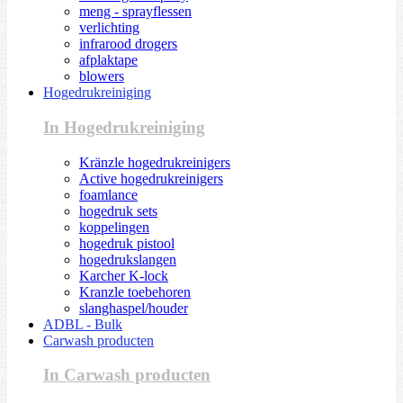
meng - sprayflessen
verlichting
infrarood drogers
afplaktape
blowers
Hogedrukreiniging
In Hogedrukreiniging
Kränzle hogedrukreinigers
Active hogedrukreinigers
foamlance
hogedruk sets
koppelingen
hogedruk pistool
hogedrukslangen
Karcher K-lock
Kranzle toebehoren
slanghaspel/houder
ADBL - Bulk
Carwash producten
In Carwash producten