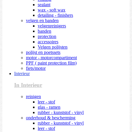
sealant
wax - soft wax
detailing - finishers
velgen en banden
velgenreinigers
banden
protection
accessoires
Velgen polijsten
polijst en poetssets
motor - motorcompartiment
PPF ( paint protection film)
fiets/motor
Interieur
In Interieur
reinigen
leer - stof
glas - ramen
rubber - kunststof - vinyl
onderhoud & bescherming
rubber - kunststof - vinyl
leer - stof