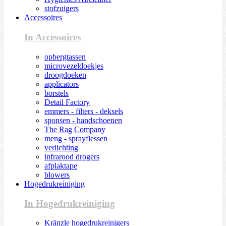
stofzuigers
Accessoires
In Accessoires
opbergtassen
microvezeldoekjes
droogdoeken
applicators
borstels
Detail Factory
emmers - filters - deksels
sponsen - handschoenen
The Rag Company
meng - sprayflessen
verlichting
infrarood drogers
afplaktape
blowers
Hogedrukreiniging
In Hogedrukreiniging
Kränzle hogedrukreinigers