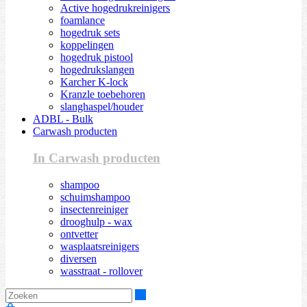
Active hogedrukreinigers
foamlance
hogedruk sets
koppelingen
hogedruk pistool
hogedrukslangen
Karcher K-lock
Kranzle toebehoren
slanghaspel/houder
ADBL - Bulk
Carwash producten
In Carwash producten
shampoo
schuimshampoo
insectenreiniger
drooghulp - wax
ontvetter
wasplaatsreinigers
diversen
wasstraat - rollover
Zoeken