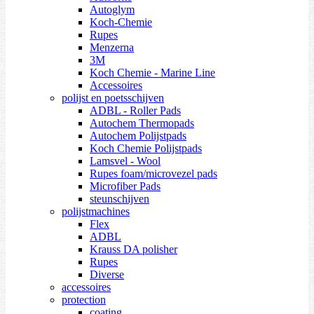
Autoglym
Koch-Chemie
Rupes
Menzerna
3M
Koch Chemie - Marine Line
Accessoires
polijst en poetsschijven
ADBL - Roller Pads
Autochem Thermopads
Autochem Polijstpads
Koch Chemie Polijstpads
Lamsvel - Wool
Rupes foam/microvezel pads
Microfiber Pads
steunschijven
polijstmachines
Flex
ADBL
Krauss DA polisher
Rupes
Diverse
accessoires
protection
coating