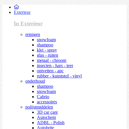
Exterieur
In Exterieur
reinigen
snowfoam
shampoo
klei - spray
glas - ruiten
metaal - chroom
insecten - hars - teer
ontvetten - apc
rubber - kunststof - vinyl
onderhoud
shampoo
snowfoam
Cabrio
accessoires
polijstmiddelen
3D car care
Autochem
ADBL - Polish
Autobrite