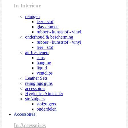
In Interieur
reinigen
leer - stof
glas - ramen
rubber - kunststof - vinyl
onderhoud & bescherming
rubber - kunststof - vinyl
leer - stof
air fresheners
cans
hanging
liquid
ventclips
Leather Sets
reinigings guns
accessoires
Hygienics Aircleaner
stofzuigers
stofzuigers
onderdelen
Accessoires
In Accessoires