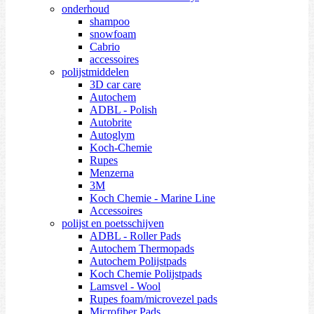
onderhoud
shampoo
snowfoam
Cabrio
accessoires
polijstmiddelen
3D car care
Autochem
ADBL - Polish
Autobrite
Autoglym
Koch-Chemie
Rupes
Menzerna
3M
Koch Chemie - Marine Line
Accessoires
polijst en poetsschijven
ADBL - Roller Pads
Autochem Thermopads
Autochem Polijstpads
Koch Chemie Polijstpads
Lamsvel - Wool
Rupes foam/microvezel pads
Microfiber Pads