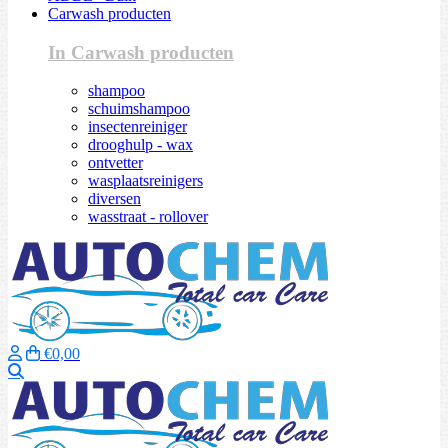
Carwash producten
In Carwash producten
shampoo
schuimshampoo
insectenreiniger
drooghulp - wax
ontvetter
wasplaatsreinigers
diversen
wasstraat - rollover
€0,00
Zoeken