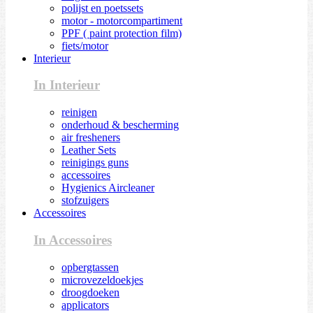
polijst en poetssets
motor - motorcompartiment
PPF ( paint protection film)
fiets/motor
Interieur
In Interieur
reinigen
onderhoud & bescherming
air fresheners
Leather Sets
reinigings guns
accessoires
Hygienics Aircleaner
stofzuigers
Accessoires
In Accessoires
opbergtassen
microvezeldoekjes
droogdoeken
applicators