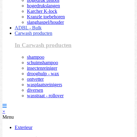
hogedruk pistool
hogedrukslangen
Karcher K-lock
Kranzle toebehoren
slanghaspel/houder
ADBL - Bulk
Carwash producten
In Carwash producten
shampoo
schuimshampoo
insectenreiniger
drooghulp - wax
ontvetter
wasplaatsreinigers
diversen
wasstraat - rollover
×
Menu
Exterieur