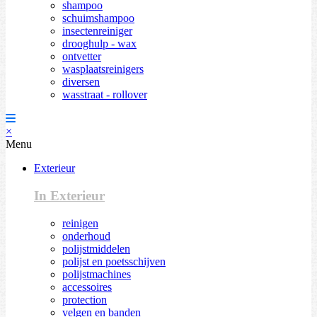
shampoo
schuimshampoo
insectenreiniger
drooghulp - wax
ontvetter
wasplaatsreinigers
diversen
wasstraat - rollover
×
Menu
Exterieur
In Exterieur
reinigen
onderhoud
polijstmiddelen
polijst en poetsschijven
polijstmachines
accessoires
protection
velgen en banden