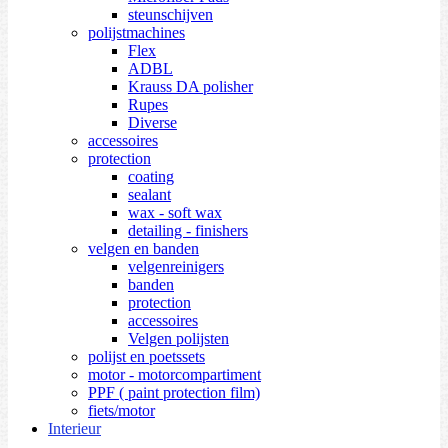
steunschijven
polijstmachines
Flex
ADBL
Krauss DA polisher
Rupes
Diverse
accessoires
protection
coating
sealant
wax - soft wax
detailing - finishers
velgen en banden
velgenreinigers
banden
protection
accessoires
Velgen polijsten
polijst en poetssets
motor - motorcompartiment
PPF ( paint protection film)
fiets/motor
Interieur