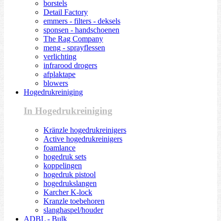
borstels
Detail Factory
emmers - filters - deksels
sponsen - handschoenen
The Rag Company
meng - sprayflessen
verlichting
infrarood drogers
afplaktape
blowers
Hogedrukreiniging
In Hogedrukreiniging
Kränzle hogedrukreinigers
Active hogedrukreinigers
foamlance
hogedruk sets
koppelingen
hogedruk pistool
hogedrukslangen
Karcher K-lock
Kranzle toebehoren
slanghaspel/houder
ADBL - Bulk