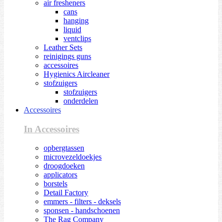
air fresheners
cans
hanging
liquid
ventclips
Leather Sets
reinigings guns
accessoires
Hygienics Aircleaner
stofzuigers
stofzuigers
onderdelen
Accessoires
In Accessoires
opbergtassen
microvezeldoekjes
droogdoeken
applicators
borstels
Detail Factory
emmers - filters - deksels
sponsen - handschoenen
The Rag Company