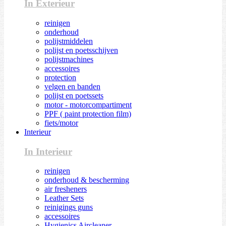
In Exterieur
reinigen
onderhoud
polijstmiddelen
polijst en poetsschijven
polijstmachines
accessoires
protection
velgen en banden
polijst en poetssets
motor - motorcompartiment
PPF ( paint protection film)
fiets/motor
Interieur
In Interieur
reinigen
onderhoud & bescherming
air fresheners
Leather Sets
reinigings guns
accessoires
Hygienics Aircleaner