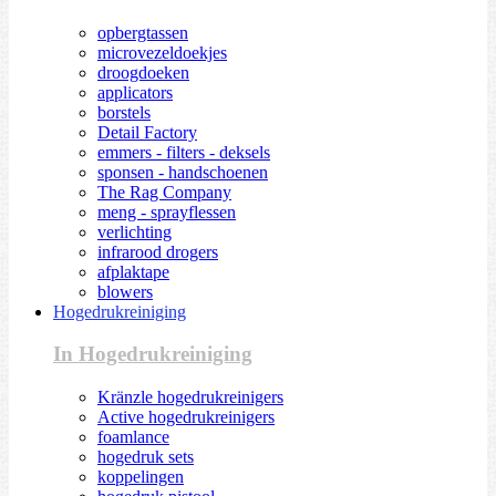
opbergtassen
microvezeldoekjes
droogdoeken
applicators
borstels
Detail Factory
emmers - filters - deksels
sponsen - handschoenen
The Rag Company
meng - sprayflessen
verlichting
infrarood drogers
afplaktape
blowers
Hogedrukreiniging
In Hogedrukreiniging
Kränzle hogedrukreinigers
Active hogedrukreinigers
foamlance
hogedruk sets
koppelingen