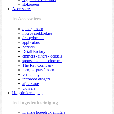
stofzuigers
Accessoires
In Accessoires
opbergtassen
microvezeldoekjes
droogdoeken
applicators
borstels
Detail Factory
emmers - filters - deksels
sponsen - handschoenen
The Rag Company
meng - sprayflessen
verlichting
infrarood drogers
afplaktape
blowers
Hogedrukreiniging
In Hogedrukreiniging
Kränzle hogedrukreinigers