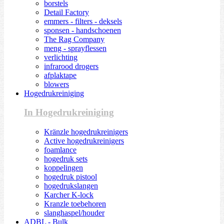
borstels
Detail Factory
emmers - filters - deksels
sponsen - handschoenen
The Rag Company
meng - sprayflessen
verlichting
infrarood drogers
afplaktape
blowers
Hogedrukreiniging
In Hogedrukreiniging
Kränzle hogedrukreinigers
Active hogedrukreinigers
foamlance
hogedruk sets
koppelingen
hogedruk pistool
hogedrukslangen
Karcher K-lock
Kranzle toebehoren
slanghaspel/houder
ADBL - Bulk