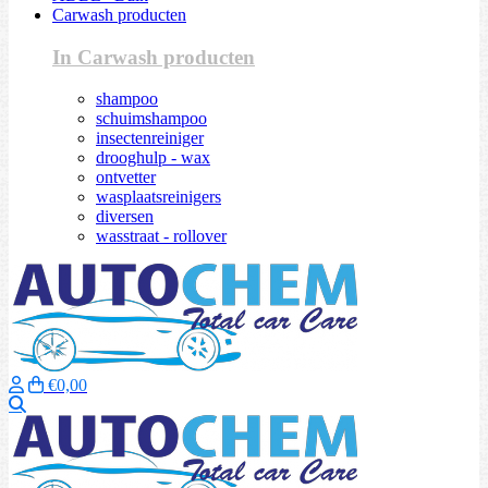
Carwash producten
In Carwash producten
shampoo
schuimshampoo
insectenreiniger
drooghulp - wax
ontvetter
wasplaatsreinigers
diversen
wasstraat - rollover
€0,00
Zoeken