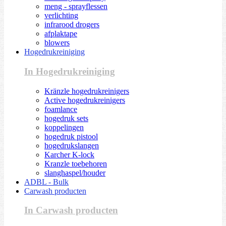
meng - sprayflessen
verlichting
infrarood drogers
afplaktape
blowers
Hogedrukreiniging
In Hogedrukreiniging
Kränzle hogedrukreinigers
Active hogedrukreinigers
foamlance
hogedruk sets
koppelingen
hogedruk pistool
hogedrukslangen
Karcher K-lock
Kranzle toebehoren
slanghaspel/houder
ADBL - Bulk
Carwash producten
In Carwash producten