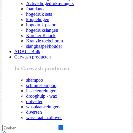
Active hogedrukreinigers
foamlance
hogedruk sets
koppelingen
hogedruk pistool
hogedrukslangen
Karcher K-lock
Kranzle toebehoren
slanghaspel/houder
ADBL - Bulk
Carwash producten
In Carwash producten
shampoo
schuimshampoo
insectenreiniger
drooghulp - wax
ontvetter
wasplaatsreinigers
diversen
wasstraat - rollover
Zoeken