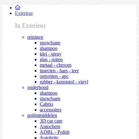
Exterieur
In Exterieur
reinigen
snowfoam
shampoo
klei - spray
glas - ruiten
metaal - chroom
insecten - hars - teer
ontvetten - apc
rubber - kunststof - vinyl
onderhoud
shampoo
snowfoam
Cabrio
accessoires
polijstmiddelen
3D car care
Autochem
ADBL - Polish
Autobrite