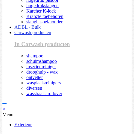
hogedruk pistool
hogedrukslangen
Karcher K-lock
Kranzle toebehoren
slanghaspel/houder
ADBL - Bulk
Carwash producten
In Carwash producten
shampoo
schuimshampoo
insectenreiniger
drooghulp - wax
ontvetter
wasplaatsreinigers
diversen
wasstraat - rollover
×
Menu
Exterieur