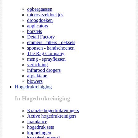
opbergtassen
microvezeldoekjes
droogdoeken
applicators
borstels
Detail Factory
emmers - filters - deksels
sponsen - handschoenen
The Rag Company
meng - sprayflessen
verlichting
infrarood drogers
afplaktape
blowers
Hogedrukreiniging
In Hogedrukreiniging
Kränzle hogedrukreinigers
Active hogedrukreinigers
foamlance
hogedruk sets
koppelingen