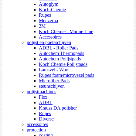
Autoglym
Koch-Chemie
Rupes
Menzerna
3M
Koch Chemie - Marine Line
Accessoires
polijst en poetsschijven
ADBL - Roller Pads
Autochem Thermopads
Autochem Polijstpads
Koch Chemie Polijstpads
Lamsvel - Wool
Rupes foam/microvezel pads
Microfiber Pads
steunschijven
polijstmachines
Flex
ADBL
Krauss DA polisher
Rupes
Diverse
accessoires
protection
coating