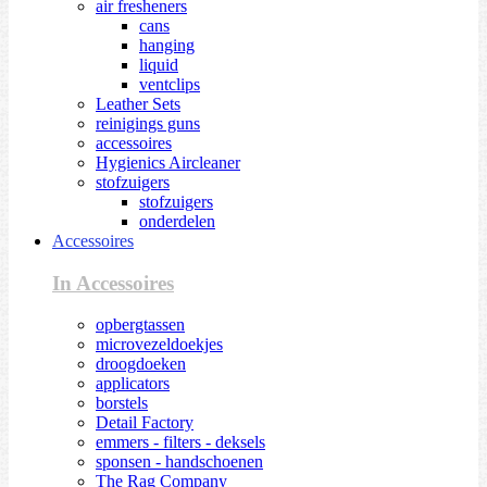
air fresheners
cans
hanging
liquid
ventclips
Leather Sets
reinigings guns
accessoires
Hygienics Aircleaner
stofzuigers
stofzuigers
onderdelen
Accessoires
In Accessoires
opbergtassen
microvezeldoekjes
droogdoeken
applicators
borstels
Detail Factory
emmers - filters - deksels
sponsen - handschoenen
The Rag Company