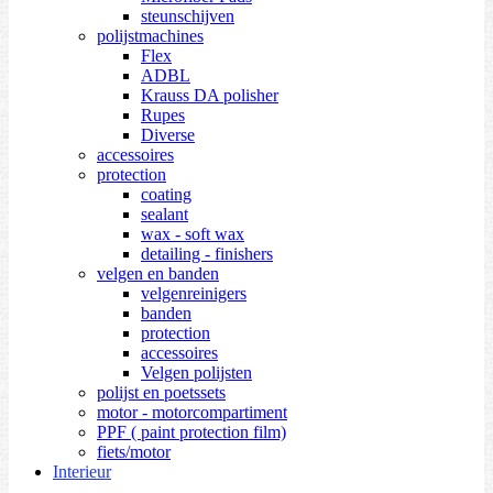
steunschijven
polijstmachines
Flex
ADBL
Krauss DA polisher
Rupes
Diverse
accessoires
protection
coating
sealant
wax - soft wax
detailing - finishers
velgen en banden
velgenreinigers
banden
protection
accessoires
Velgen polijsten
polijst en poetssets
motor - motorcompartiment
PPF ( paint protection film)
fiets/motor
Interieur