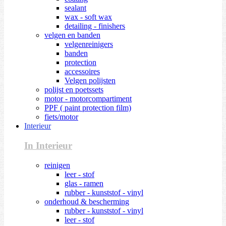
sealant
wax - soft wax
detailing - finishers
velgen en banden
velgenreinigers
banden
protection
accessoires
Velgen polijsten
polijst en poetssets
motor - motorcompartiment
PPF ( paint protection film)
fiets/motor
Interieur
In Interieur
reinigen
leer - stof
glas - ramen
rubber - kunststof - vinyl
onderhoud & bescherming
rubber - kunststof - vinyl
leer - stof