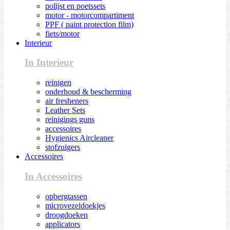
polijst en poetssets
motor - motorcompartiment
PPF ( paint protection film)
fiets/motor
Interieur
In Interieur
reinigen
onderhoud & bescherming
air fresheners
Leather Sets
reinigings guns
accessoires
Hygienics Aircleaner
stofzuigers
Accessoires
In Accessoires
opbergtassen
microvezeldoekjes
droogdoeken
applicators