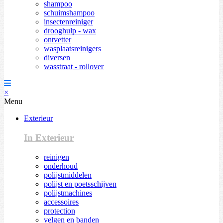
shampoo
schuimshampoo
insectenreiniger
drooghulp - wax
ontvetter
wasplaatsreinigers
diversen
wasstraat - rollover
×
Menu
Exterieur
In Exterieur
reinigen
onderhoud
polijstmiddelen
polijst en poetsschijven
polijstmachines
accessoires
protection
velgen en banden