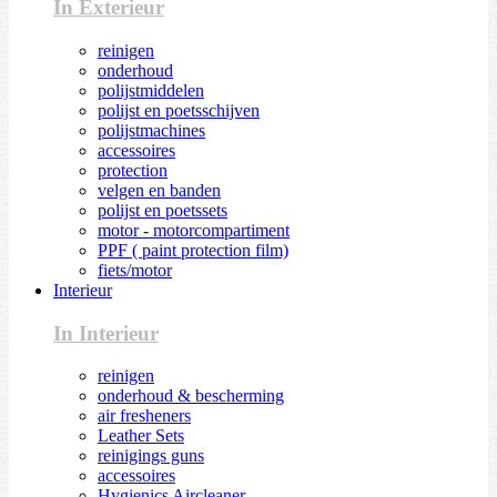
In Exterieur
reinigen
onderhoud
polijstmiddelen
polijst en poetsschijven
polijstmachines
accessoires
protection
velgen en banden
polijst en poetssets
motor - motorcompartiment
PPF ( paint protection film)
fiets/motor
Interieur
In Interieur
reinigen
onderhoud & bescherming
air fresheners
Leather Sets
reinigings guns
accessoires
Hygienics Aircleaner