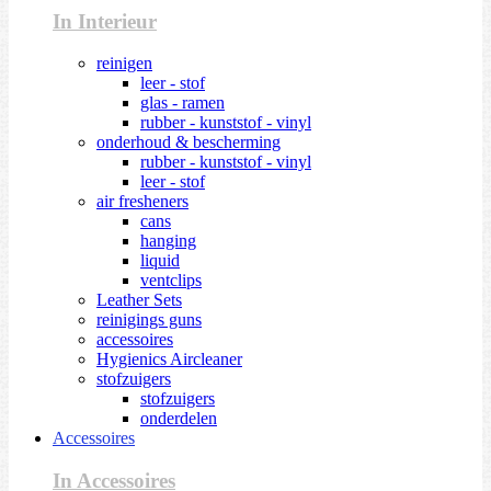
In Interieur
reinigen
leer - stof
glas - ramen
rubber - kunststof - vinyl
onderhoud & bescherming
rubber - kunststof - vinyl
leer - stof
air fresheners
cans
hanging
liquid
ventclips
Leather Sets
reinigings guns
accessoires
Hygienics Aircleaner
stofzuigers
stofzuigers
onderdelen
Accessoires
In Accessoires