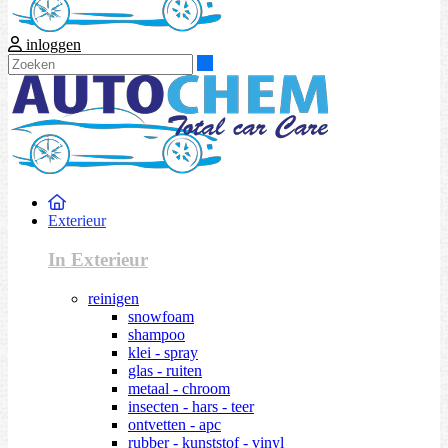
inloggen
Zoeken
Exterieur
In Exterieur
reinigen
snowfoam
shampoo
klei - spray
glas - ruiten
metaal - chroom
insecten - hars - teer
ontvetten - apc
rubber - kunststof - vinyl