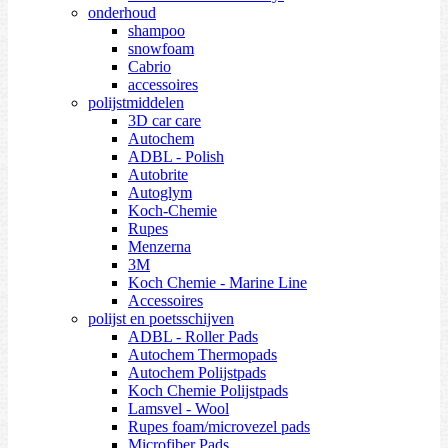
onderhoud
shampoo
snowfoam
Cabrio
accessoires
polijstmiddelen
3D car care
Autochem
ADBL - Polish
Autobrite
Autoglym
Koch-Chemie
Rupes
Menzerna
3M
Koch Chemie - Marine Line
Accessoires
polijst en poetsschijven
ADBL - Roller Pads
Autochem Thermopads
Autochem Polijstpads
Koch Chemie Polijstpads
Lamsvel - Wool
Rupes foam/microvezel pads
Microfiber Pads