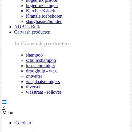
hogedruk pistool
hogedrukslangen
Karcher K-lock
Kranzle toebehoren
slanghaspel/houder
ADBL - Bulk
Carwash producten
In Carwash producten
shampoo
schuimshampoo
insectenreiniger
drooghulp - wax
ontvetter
wasplaatsreinigers
diversen
wasstraat - rollover
×
Menu
Exterieur