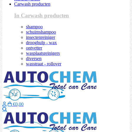
Carwash producten
In Carwash producten
shampoo
schuimshampoo
insectenreiniger
drooghulp - wax
ontvetter
wasplaatsreinigers
diversen
wasstraat - rollover
€0,00
Zoeken