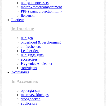
polijst en poetssets
motor - motorcompartiment
PPF ( paint protection film)
fiets/motor
Interieur
In Interieur
reinigen
onderhoud & bescherming
air fresheners
Leather Sets
reinigings guns
accessoires
Hygienics Aircleaner
stofzuigers
Accessoires
In Accessoires
opbergtassen
microvezeldoekjes
droogdoeken
applicators