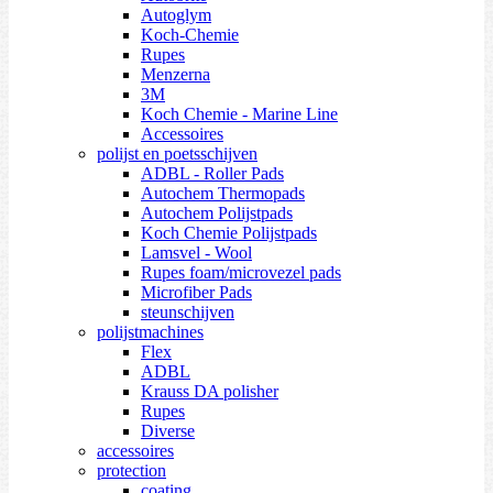
Autoglym
Koch-Chemie
Rupes
Menzerna
3M
Koch Chemie - Marine Line
Accessoires
polijst en poetsschijven
ADBL - Roller Pads
Autochem Thermopads
Autochem Polijstpads
Koch Chemie Polijstpads
Lamsvel - Wool
Rupes foam/microvezel pads
Microfiber Pads
steunschijven
polijstmachines
Flex
ADBL
Krauss DA polisher
Rupes
Diverse
accessoires
protection
coating