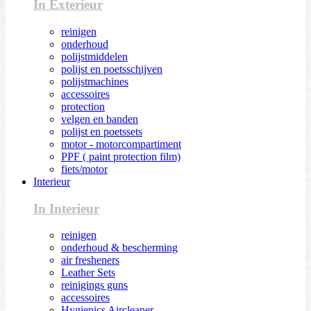
In Exterieur
reinigen
onderhoud
polijstmiddelen
polijst en poetsschijven
polijstmachines
accessoires
protection
velgen en banden
polijst en poetssets
motor - motorcompartiment
PPF ( paint protection film)
fiets/motor
Interieur
In Interieur
reinigen
onderhoud & bescherming
air fresheners
Leather Sets
reinigings guns
accessoires
Hygienics Aircleaner