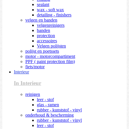
sealant
wax - soft wax
detailing - finishers
velgen en banden
velgenreinigers
banden
protection
accessoires
Velgen polijsten
polijst en poetssets
motor - motorcompartiment
PPF ( paint protection film)
fiets/motor
Interieur
In Interieur
reinigen
leer - stof
glas - ramen
rubber - kunststof - vinyl
onderhoud & bescherming
rubber - kunststof - vinyl
leer - stof