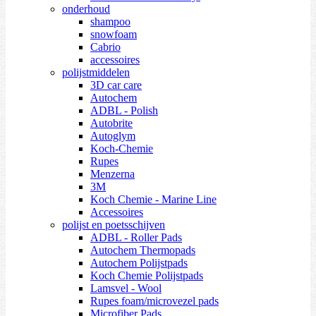
onderhoud
shampoo
snowfoam
Cabrio
accessoires
polijstmiddelen
3D car care
Autochem
ADBL - Polish
Autobrite
Autoglym
Koch-Chemie
Rupes
Menzerna
3M
Koch Chemie - Marine Line
Accessoires
polijst en poetsschijven
ADBL - Roller Pads
Autochem Thermopads
Autochem Polijstpads
Koch Chemie Polijstpads
Lamsvel - Wool
Rupes foam/microvezel pads
Microfiber Pads