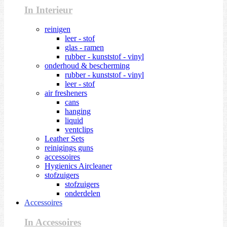
In Interieur
reinigen
leer - stof
glas - ramen
rubber - kunststof - vinyl
onderhoud & bescherming
rubber - kunststof - vinyl
leer - stof
air fresheners
cans
hanging
liquid
ventclips
Leather Sets
reinigings guns
accessoires
Hygienics Aircleaner
stofzuigers
stofzuigers
onderdelen
Accessoires
In Accessoires