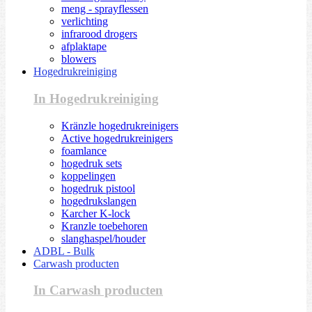
meng - sprayflessen
verlichting
infrarood drogers
afplaktape
blowers
Hogedrukreiniging
In Hogedrukreiniging
Kränzle hogedrukreinigers
Active hogedrukreinigers
foamlance
hogedruk sets
koppelingen
hogedruk pistool
hogedrukslangen
Karcher K-lock
Kranzle toebehoren
slanghaspel/houder
ADBL - Bulk
Carwash producten
In Carwash producten