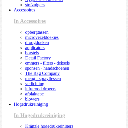
stofzuigers
Accessoires
In Accessoires
opbergtassen
microvezeldoekjes
droogdoeken
applicators
borstels
Detail Factory
emmers - filters - deksels
sponsen - handschoenen
The Rag Company
meng - sprayflessen
verlichting
infrarood drogers
afplaktape
blowers
Hogedrukreiniging
In Hogedrukreiniging
Kränzle hogedrukreinigers