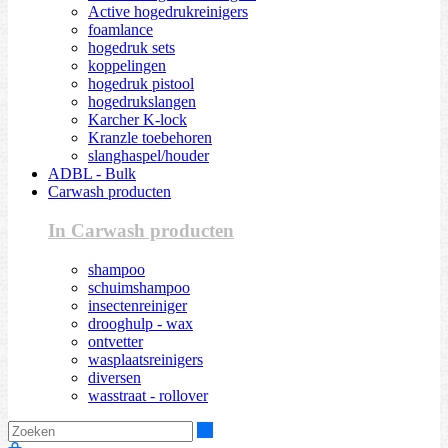
Active hogedrukreinigers
foamlance
hogedruk sets
koppelingen
hogedruk pistool
hogedrukslangen
Karcher K-lock
Kranzle toebehoren
slanghaspel/houder
ADBL - Bulk
Carwash producten
In Carwash producten
shampoo
schuimshampoo
insectenreiniger
drooghulp - wax
ontvetter
wasplaatsreinigers
diversen
wasstraat - rollover
Zoeken