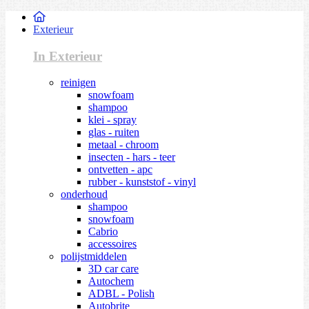
Exterieur
In Exterieur
reinigen
snowfoam
shampoo
klei - spray
glas - ruiten
metaal - chroom
insecten - hars - teer
ontvetten - apc
rubber - kunststof - vinyl
onderhoud
shampoo
snowfoam
Cabrio
accessoires
polijstmiddelen
3D car care
Autochem
ADBL - Polish
Autobrite