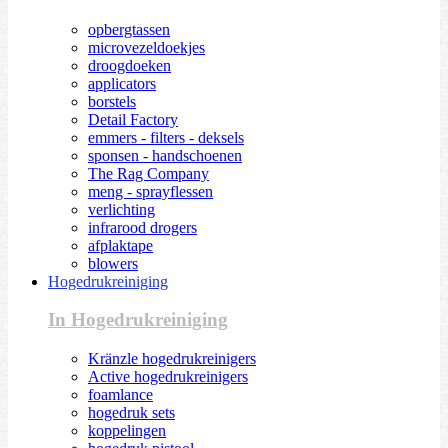
opbergtassen
microvezeldoekjes
droogdoeken
applicators
borstels
Detail Factory
emmers - filters - deksels
sponsen - handschoenen
The Rag Company
meng - sprayflessen
verlichting
infrarood drogers
afplaktape
blowers
Hogedrukreiniging
In Hogedrukreiniging
Kränzle hogedrukreinigers
Active hogedrukreinigers
foamlance
hogedruk sets
koppelingen