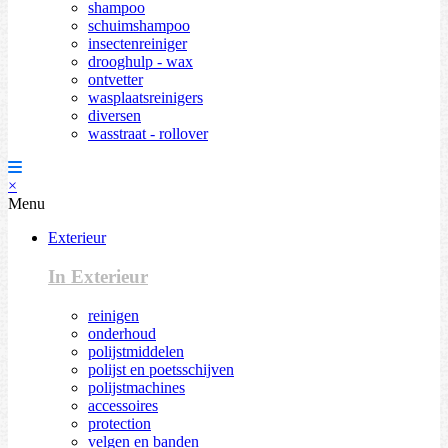
shampoo
schuimshampoo
insectenreiniger
drooghulp - wax
ontvetter
wasplaatsreinigers
diversen
wasstraat - rollover
×
Menu
Exterieur
In Exterieur
reinigen
onderhoud
polijstmiddelen
polijst en poetsschijven
polijstmachines
accessoires
protection
velgen en banden