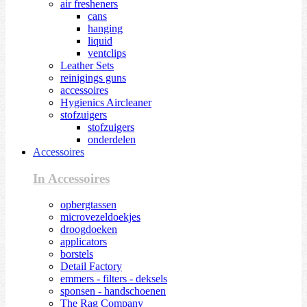
air fresheners
cans
hanging
liquid
ventclips
Leather Sets
reinigings guns
accessoires
Hygienics Aircleaner
stofzuigers
stofzuigers
onderdelen
Accessoires
In Accessoires
opbergtassen
microvezeldoekjes
droogdoeken
applicators
borstels
Detail Factory
emmers - filters - deksels
sponsen - handschoenen
The Rag Company