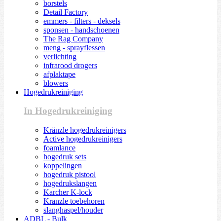
borstels
Detail Factory
emmers - filters - deksels
sponsen - handschoenen
The Rag Company
meng - sprayflessen
verlichting
infrarood drogers
afplaktape
blowers
Hogedrukreiniging
In Hogedrukreiniging
Kränzle hogedrukreinigers
Active hogedrukreinigers
foamlance
hogedruk sets
koppelingen
hogedruk pistool
hogedrukslangen
Karcher K-lock
Kranzle toebehoren
slanghaspel/houder
ADBL - Bulk