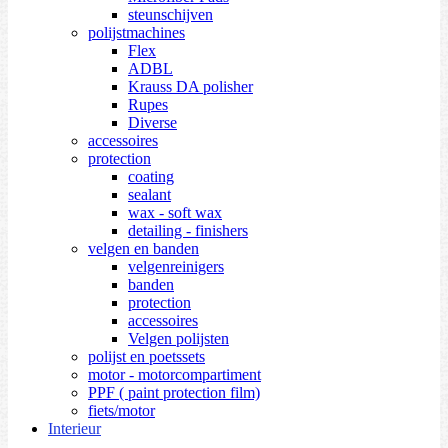
steunschijven
polijstmachines
Flex
ADBL
Krauss DA polisher
Rupes
Diverse
accessoires
protection
coating
sealant
wax - soft wax
detailing - finishers
velgen en banden
velgenreinigers
banden
protection
accessoires
Velgen polijsten
polijst en poetssets
motor - motorcompartiment
PPF ( paint protection film)
fiets/motor
Interieur