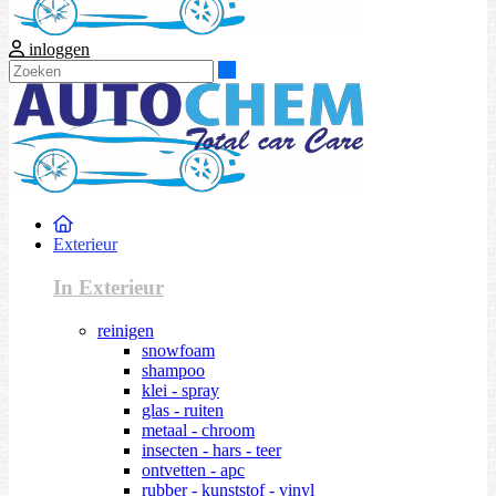
inloggen
Zoeken
Exterieur
In Exterieur
reinigen
snowfoam
shampoo
klei - spray
glas - ruiten
metaal - chroom
insecten - hars - teer
ontvetten - apc
rubber - kunststof - vinyl