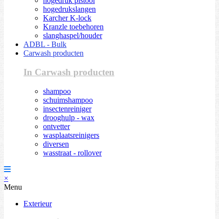
hogedruk pistool
hogedrukslangen
Karcher K-lock
Kranzle toebehoren
slanghaspel/houder
ADBL - Bulk
Carwash producten
In Carwash producten
shampoo
schuimshampoo
insectenreiniger
drooghulp - wax
ontvetter
wasplaatsreinigers
diversen
wasstraat - rollover
×
Menu
Exterieur