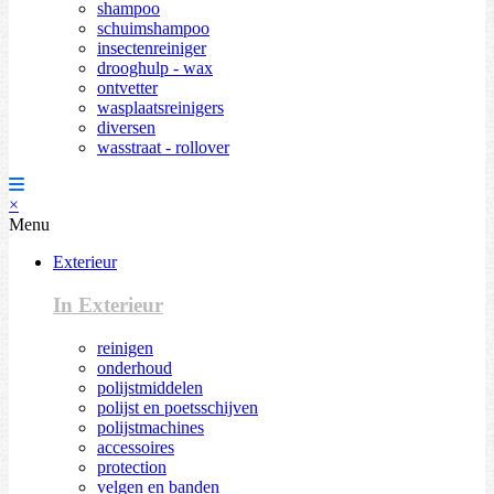
shampoo
schuimshampoo
insectenreiniger
drooghulp - wax
ontvetter
wasplaatsreinigers
diversen
wasstraat - rollover
×
Menu
Exterieur
In Exterieur
reinigen
onderhoud
polijstmiddelen
polijst en poetsschijven
polijstmachines
accessoires
protection
velgen en banden