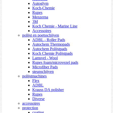
Autoglym
Koch-Chemie
Rupes
Menzerna
3M
Koch Chemie - Marine Line
Accessoires
polijst en poetsschijven
ADBL - Roller Pads
Autochem Thermopads
Autochem Polijstpads
Koch Chemie Polijstpads
Lamsvel - Wool
Rupes foam/microvezel pads
Microfiber Pads
steunschijven
polijstmachines
Flex
ADBL
Krauss DA polisher
Rupes
Diverse
accessoires
protection
coating