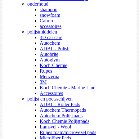
onderhoud
shampoo
snowfoam
Cabrio
accessoires
polijstmiddelen
3D car care
Autochem
ADBL - Polish
Autobrite
Autoglym
Koch-Chemie
Rupes
Menzerna
3M
Koch Chemie - Marine Line
Accessoires
polijst en poetsschijven
ADBL - Roller Pads
Autochem Thermopads
Autochem Polijstpads
Koch Chemie Polijstpads
Lamsvel - Wool
Rupes foam/microvezel pads
Microfiber Pads