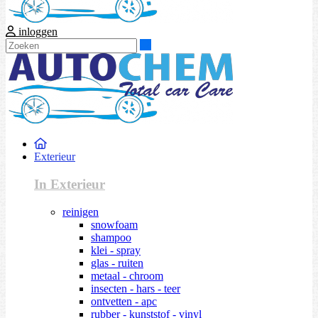
inloggen
Zoeken
Exterieur
In Exterieur
reinigen
snowfoam
shampoo
klei - spray
glas - ruiten
metaal - chroom
insecten - hars - teer
ontvetten - apc
rubber - kunststof - vinyl