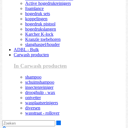
Active hogedrukreinigers
foamlance
hogedruk sets
koppelingen
hogedruk pistool
hogedrukslangen
Karcher K-lock
Kranzle toebehoren
slanghaspel/houder
ADBL - Bulk
Carwash producten
In Carwash producten
shampoo
schuimshampoo
insectenreiniger
drooghulp - wax
ontvetter
wasplaatsreinigers
diversen
wasstraat - rollover
Zoeken