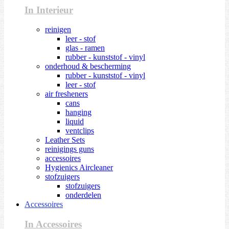
In Interieur
reinigen
leer - stof
glas - ramen
rubber - kunststof - vinyl
onderhoud & bescherming
rubber - kunststof - vinyl
leer - stof
air fresheners
cans
hanging
liquid
ventclips
Leather Sets
reinigings guns
accessoires
Hygienics Aircleaner
stofzuigers
stofzuigers
onderdelen
Accessoires
In Accessoires