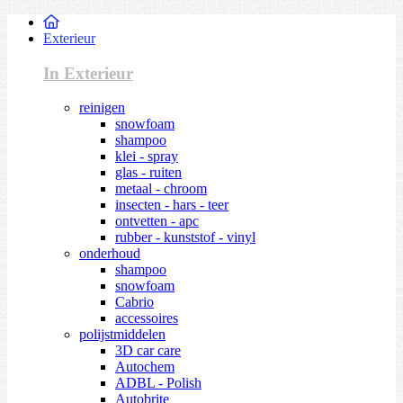
Exterieur
In Exterieur
reinigen
snowfoam
shampoo
klei - spray
glas - ruiten
metaal - chroom
insecten - hars - teer
ontvetten - apc
rubber - kunststof - vinyl
onderhoud
shampoo
snowfoam
Cabrio
accessoires
polijstmiddelen
3D car care
Autochem
ADBL - Polish
Autobrite