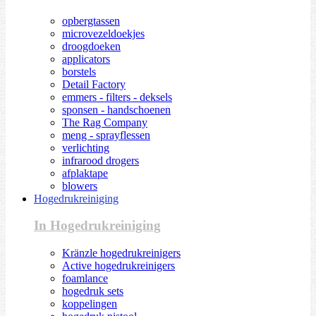
opbergtassen
microvezeldoekjes
droogdoeken
applicators
borstels
Detail Factory
emmers - filters - deksels
sponsen - handschoenen
The Rag Company
meng - sprayflessen
verlichting
infrarood drogers
afplaktape
blowers
Hogedrukreiniging
In Hogedrukreiniging
Kränzle hogedrukreinigers
Active hogedrukreinigers
foamlance
hogedruk sets
koppelingen