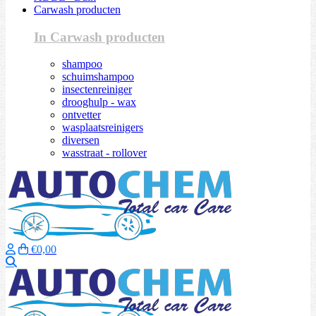
Carwash producten
In Carwash producten
shampoo
schuimshampoo
insectenreiniger
drooghulp - wax
ontvetter
wasplaatsreinigers
diversen
wasstraat - rollover
€0,00
Zoeken