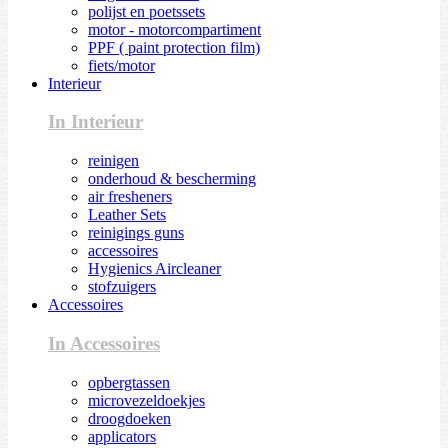
polijst en poetssets
motor - motorcompartiment
PPF ( paint protection film)
fiets/motor
Interieur
In Interieur
reinigen
onderhoud & bescherming
air fresheners
Leather Sets
reinigings guns
accessoires
Hygienics Aircleaner
stofzuigers
Accessoires
In Accessoires
opbergtassen
microvezeldoekjes
droogdoeken
applicators