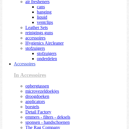
air fresheners
cans
hanging
liquid
ventclips
Leather Sets
reinigings guns
accessoires
Hygienics Aircleaner
stofzuigers
stofzuigers
onderdelen
Accessoires
In Accessoires
opbergtassen
microvezeldoekjes
droogdoeken
applicators
borstels
Detail Factory
emmers - filters - deksels
sponsen - handschoenen
The Rag Company