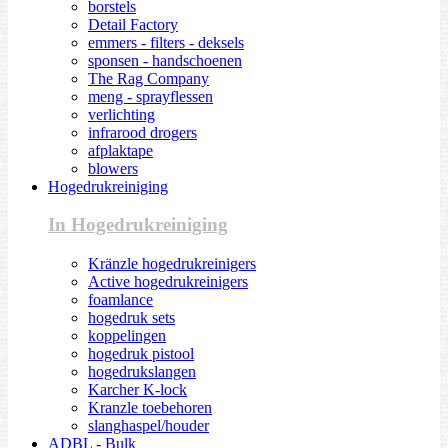
borstels
Detail Factory
emmers - filters - deksels
sponsen - handschoenen
The Rag Company
meng - sprayflessen
verlichting
infrarood drogers
afplaktape
blowers
Hogedrukreiniging
In Hogedrukreiniging
Kränzle hogedrukreinigers
Active hogedrukreinigers
foamlance
hogedruk sets
koppelingen
hogedruk pistool
hogedrukslangen
Karcher K-lock
Kranzle toebehoren
slanghaspel/houder
ADBL - Bulk