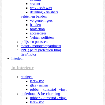
sealant
wax - soft wax
detailing - finishers
velgen en banden
velgenreinigers
banden
protection
accessoires
Velgen polijsten
polijst en poetssets
motor - motorcompartiment
PPF ( paint protection film)
fiets/motor
Interieur
In Interieur
reinigen
leer - stof
glas - ramen
rubber - kunststof - vinyl
onderhoud & bescherming
rubber - kunststof - vinyl
leer - stof