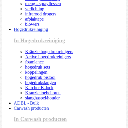
meng - sprayflessen
verlichting
infrarood drogers
afplaktape
blowers
Hogedrukreiniging
In Hogedrukreiniging
Kränzle hogedrukreinigers
Active hogedrukreinigers
foamlance
hogedruk sets
koppelingen
hogedruk pistool
hogedrukslangen
Karcher K-lock
Kranzle toebehoren
slanghaspel/houder
ADBL - Bulk
Carwash producten
In Carwash producten