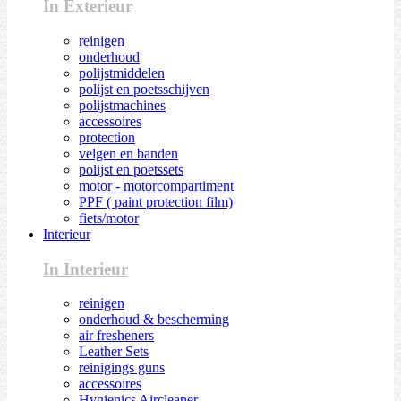
In Exterieur
reinigen
onderhoud
polijstmiddelen
polijst en poetsschijven
polijstmachines
accessoires
protection
velgen en banden
polijst en poetssets
motor - motorcompartiment
PPF ( paint protection film)
fiets/motor
Interieur
In Interieur
reinigen
onderhoud & bescherming
air fresheners
Leather Sets
reinigings guns
accessoires
Hygienics Aircleaner