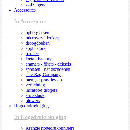
stofzuigers
Accessoires
In Accessoires
opbergtassen
microvezeldoekjes
droogdoeken
applicators
borstels
Detail Factory
emmers - filters - deksels
sponsen - handschoenen
The Rag Company
meng - sprayflessen
verlichting
infrarood drogers
afplaktape
blowers
Hogedrukreiniging
In Hogedrukreiniging
Kränzle hogedrukreinigers