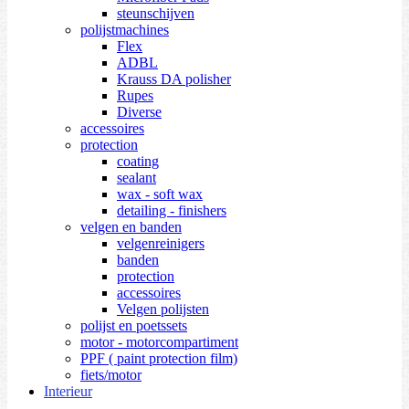
steunschijven
polijstmachines
Flex
ADBL
Krauss DA polisher
Rupes
Diverse
accessoires
protection
coating
sealant
wax - soft wax
detailing - finishers
velgen en banden
velgenreinigers
banden
protection
accessoires
Velgen polijsten
polijst en poetssets
motor - motorcompartiment
PPF ( paint protection film)
fiets/motor
Interieur