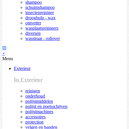
shampoo
schuimshampoo
insectenreiniger
drooghulp - wax
ontvetter
wasplaatsreinigers
diversen
wasstraat - rollover
×
Menu
Exterieur
In Exterieur
reinigen
onderhoud
polijstmiddelen
polijst en poetsschijven
polijstmachines
accessoires
protection
velgen en banden