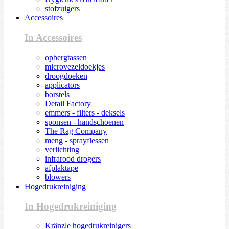
stofzuigers
Accessoires
In Accessoires
opbergtassen
microvezeldoekjes
droogdoeken
applicators
borstels
Detail Factory
emmers - filters - deksels
sponsen - handschoenen
The Rag Company
meng - sprayflessen
verlichting
infrarood drogers
afplaktape
blowers
Hogedrukreiniging
In Hogedrukreiniging
Kränzle hogedrukreinigers