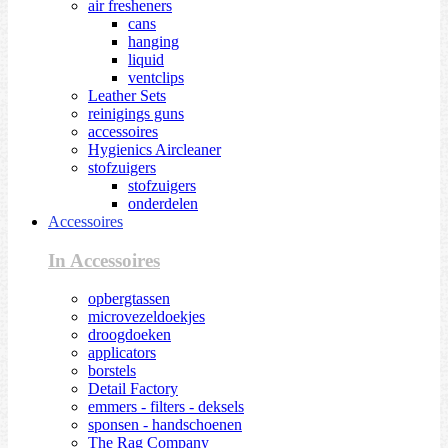
air fresheners
cans
hanging
liquid
ventclips
Leather Sets
reinigings guns
accessoires
Hygienics Aircleaner
stofzuigers
stofzuigers
onderdelen
Accessoires
In Accessoires
opbergtassen
microvezeldoekjes
droogdoeken
applicators
borstels
Detail Factory
emmers - filters - deksels
sponsen - handschoenen
The Rag Company