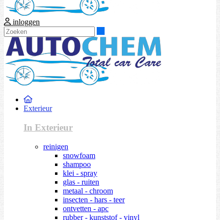
inloggen
Zoeken
Exterieur
In Exterieur
reinigen
snowfoam
shampoo
klei - spray
glas - ruiten
metaal - chroom
insecten - hars - teer
ontvetten - apc
rubber - kunststof - vinyl