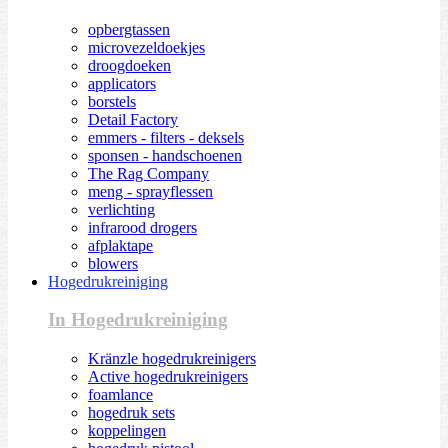
opbergtassen
microvezeldoekjes
droogdoeken
applicators
borstels
Detail Factory
emmers - filters - deksels
sponsen - handschoenen
The Rag Company
meng - sprayflessen
verlichting
infrarood drogers
afplaktape
blowers
Hogedrukreiniging
In Hogedrukreiniging
Kränzle hogedrukreinigers
Active hogedrukreinigers
foamlance
hogedruk sets
koppelingen