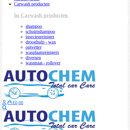
Carwash producten
In Carwash producten
shampoo
schuimshampoo
insectenreiniger
drooghulp - wax
ontvetter
wasplaatsreinigers
diversen
wasstraat - rollover
€0,00
Zoeken