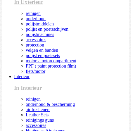
In Exterieur
reinigen
onderhoud
polijstmiddelen
polijst en poetsschijven
polijstmachines
accessoires
protection
velgen en banden
polijst en poetssets
motor - motorcompartiment
PPF ( paint protection film)
fiets/motor
Interieur
In Interieur
reinigen
onderhoud & bescherming
air fresheners
Leather Sets
reinigings guns
accessoires
Hygienics Aircleaner