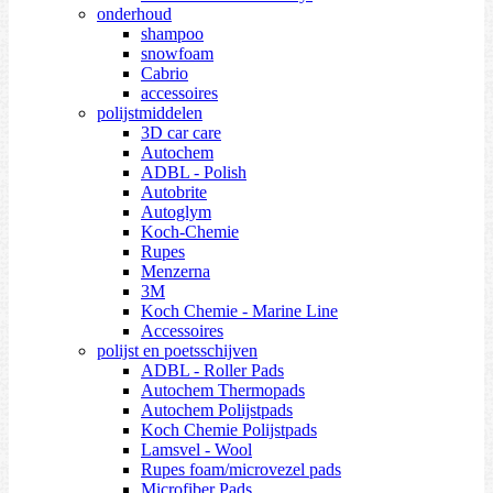
onderhoud
shampoo
snowfoam
Cabrio
accessoires
polijstmiddelen
3D car care
Autochem
ADBL - Polish
Autobrite
Autoglym
Koch-Chemie
Rupes
Menzerna
3M
Koch Chemie - Marine Line
Accessoires
polijst en poetsschijven
ADBL - Roller Pads
Autochem Thermopads
Autochem Polijstpads
Koch Chemie Polijstpads
Lamsvel - Wool
Rupes foam/microvezel pads
Microfiber Pads