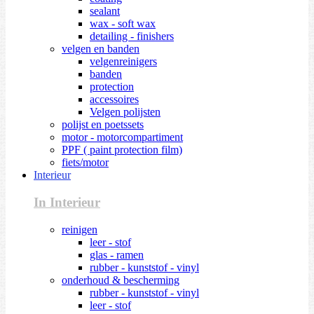
sealant
wax - soft wax
detailing - finishers
velgen en banden
velgenreinigers
banden
protection
accessoires
Velgen polijsten
polijst en poetssets
motor - motorcompartiment
PPF ( paint protection film)
fiets/motor
Interieur
In Interieur
reinigen
leer - stof
glas - ramen
rubber - kunststof - vinyl
onderhoud & bescherming
rubber - kunststof - vinyl
leer - stof