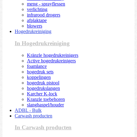
meng - sprayflessen
verlichting
infrarood drogers
afplaktape
blowers
Hogedrukreiniging
In Hogedrukreiniging
Kränzle hogedrukreinigers
Active hogedrukreinigers
foamlance
hogedruk sets
koppelingen
hogedruk pistool
hogedrukslangen
Karcher K-lock
Kranzle toebehoren
slanghaspel/houder
ADBL - Bulk
Carwash producten
In Carwash producten