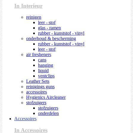
In Interieur
reinigen
leer - stof
glas - ramen
rubber - kunststof - vinyl
onderhoud & bescherming
rubber - kunststof - vinyl
leer - stof
air fresheners
cans
hanging
liquid
ventclips
Leather Sets
reinigings guns
accessoires
Hygienics Aircleaner
stofzuigers
stofzuigers
onderdelen
Accessoires
In Accessoires