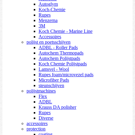
Autoglym
Koch-Chemie
Rupes
Menzerna
3M
Koch Chemie - Marine Line
Accessoires
polijst en poetsschijven
ADBL - Roller Pads
Autochem Thermopads
Autochem Polijstpads
Koch Chemie Polijstpads
Lamsvel - Wool
Rupes foam/microvezel pads
Microfiber Pads
steunschijven
polijstmachines
Flex
ADBL
Krauss DA polisher
Rupes
Diverse
accessoires
protection
coating