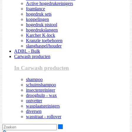
Active hogedrukreinigers
foamlance
hogedruk sets
koppelingen
hogedruk pistool
hogedrukslangen
Karcher K-lock
Kranzle toebehoren
slanghaspel/houder
ADBL - Bulk
Carwash producten
In Carwash producten
shampoo
schuimshampoo
insectenreiniger
drooghulp - wax
ontvetter
wasplaatsreinigers
diversen
wasstraat - rollover
Zoeken