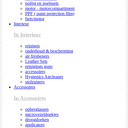
polijst en poetssets
motor - motorcompartiment
PPF ( paint protection film)
fiets/motor
Interieur
In Interieur
reinigen
onderhoud & bescherming
air fresheners
Leather Sets
reinigings guns
accessoires
Hygienics Aircleaner
stofzuigers
Accessoires
In Accessoires
opbergtassen
microvezeldoekjes
droogdoeken
applicators