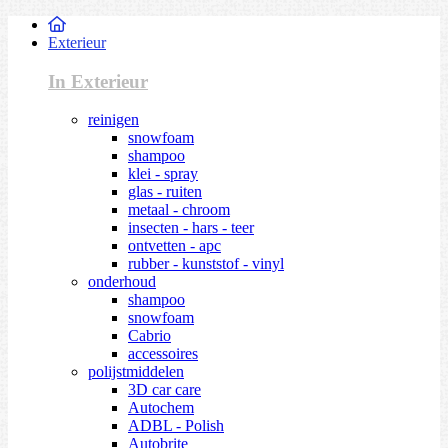
Exterieur
In Exterieur
reinigen
snowfoam
shampoo
klei - spray
glas - ruiten
metaal - chroom
insecten - hars - teer
ontvetten - apc
rubber - kunststof - vinyl
onderhoud
shampoo
snowfoam
Cabrio
accessoires
polijstmiddelen
3D car care
Autochem
ADBL - Polish
Autobrite