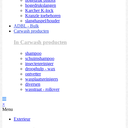
hogedruk pistool
hogedrukslangen
Karcher K-lock
Kranzle toebehoren
slanghaspel/houder
ADBL - Bulk
Carwash producten
In Carwash producten
shampoo
schuimshampoo
insectenreiniger
drooghulp - wax
ontvetter
wasplaatsreinigers
diversen
wasstraat - rollover
×
Menu
Exterieur