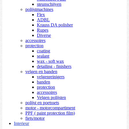
steunschijven
polijstmachines
Flex
ADBL
Krauss DA polisher
Rupes
Diverse
accessoires
protection
coating
sealant
wax - soft wax
detailing - finishers
velgen en banden
velgenreinigers
banden
protection
accessoires
Velgen polijsten
polijst en poetssets
motor - motorcompartiment
PPF ( paint protection film)
fiets/motor
Interieur