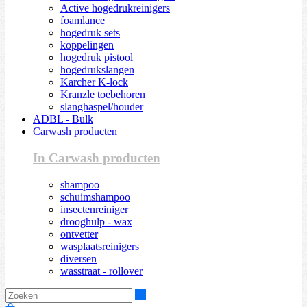
Active hogedrukreinigers
foamlance
hogedruk sets
koppelingen
hogedruk pistool
hogedrukslangen
Karcher K-lock
Kranzle toebehoren
slanghaspel/houder
ADBL - Bulk
Carwash producten
In Carwash producten
shampoo
schuimshampoo
insectenreiniger
drooghulp - wax
ontvetter
wasplaatsreinigers
diversen
wasstraat - rollover
Zoeken