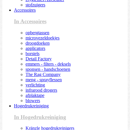
stofzuigers
Accessoires
In Accessoires
opbergtassen
microvezeldoekjes
droogdoeken
applicators
borstels
Detail Factory
emmers - filters - deksels
sponsen - handschoenen
The Rag Company
meng - sprayflessen
verlichting
infrarood drogers
afplaktape
blowers
Hogedrukreiniging
In Hogedrukreiniging
Kränzle hogedrukreinigers