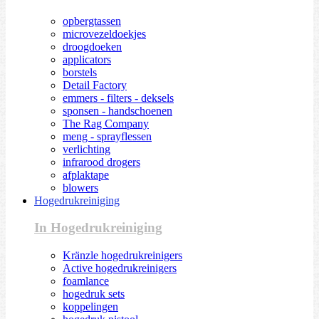
opbergtassen
microvezeldoekjes
droogdoeken
applicators
borstels
Detail Factory
emmers - filters - deksels
sponsen - handschoenen
The Rag Company
meng - sprayflessen
verlichting
infrarood drogers
afplaktape
blowers
Hogedrukreiniging
In Hogedrukreiniging
Kränzle hogedrukreinigers
Active hogedrukreinigers
foamlance
hogedruk sets
koppelingen