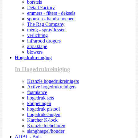
borstels
Detail Factory
emmers - filters - deksels
sponsen - handschoenen
The Rag Company
meng - sprayflessen
verlichting
infrarood drogers
afplaktape
blowers
Hogedrukreiniging
In Hogedrukreiniging
Kränzle hogedrukreinigers
Active hogedrukreinigers
foamlance
hogedruk sets
koppelingen
hogedruk pistool
hogedrukslangen
Karcher K-lock
Kranzle toebehoren
slanghaspel/houder
ADBL - Bulk