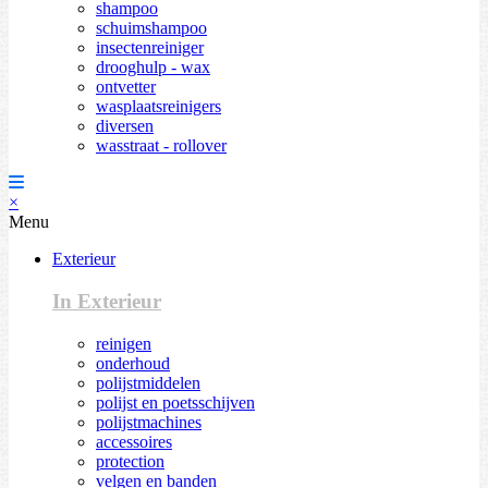
shampoo
schuimshampoo
insectenreiniger
drooghulp - wax
ontvetter
wasplaatsreinigers
diversen
wasstraat - rollover
×
Menu
Exterieur
In Exterieur
reinigen
onderhoud
polijstmiddelen
polijst en poetsschijven
polijstmachines
accessoires
protection
velgen en banden