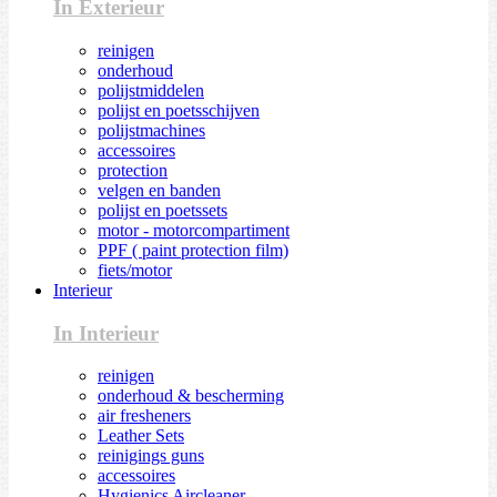
In Exterieur
reinigen
onderhoud
polijstmiddelen
polijst en poetsschijven
polijstmachines
accessoires
protection
velgen en banden
polijst en poetssets
motor - motorcompartiment
PPF ( paint protection film)
fiets/motor
Interieur
In Interieur
reinigen
onderhoud & bescherming
air fresheners
Leather Sets
reinigings guns
accessoires
Hygienics Aircleaner