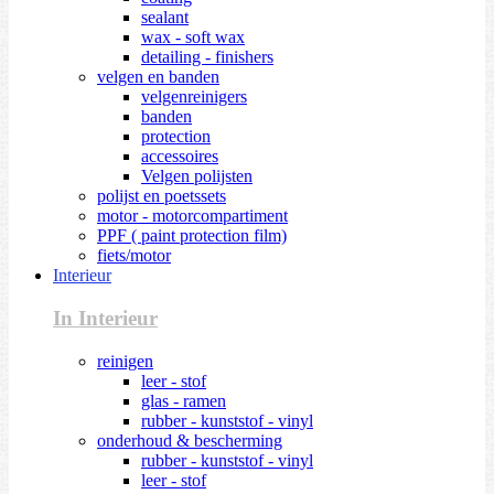
sealant
wax - soft wax
detailing - finishers
velgen en banden
velgenreinigers
banden
protection
accessoires
Velgen polijsten
polijst en poetssets
motor - motorcompartiment
PPF ( paint protection film)
fiets/motor
Interieur
In Interieur
reinigen
leer - stof
glas - ramen
rubber - kunststof - vinyl
onderhoud & bescherming
rubber - kunststof - vinyl
leer - stof