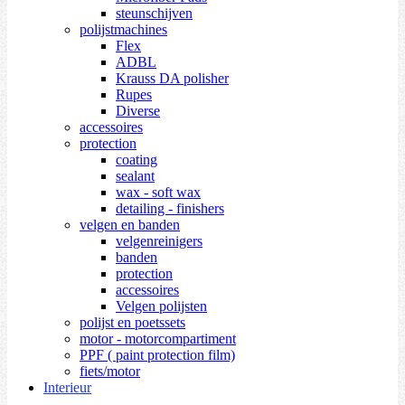
steunschijven
polijstmachines
Flex
ADBL
Krauss DA polisher
Rupes
Diverse
accessoires
protection
coating
sealant
wax - soft wax
detailing - finishers
velgen en banden
velgenreinigers
banden
protection
accessoires
Velgen polijsten
polijst en poetssets
motor - motorcompartiment
PPF ( paint protection film)
fiets/motor
Interieur