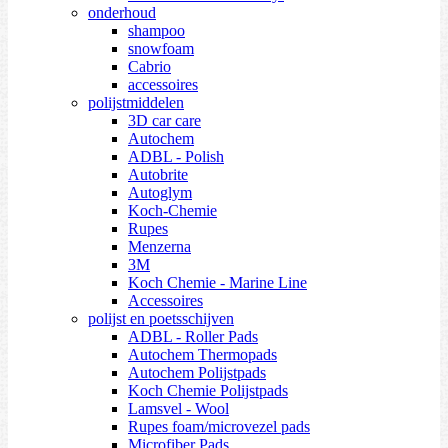
onderhoud
shampoo
snowfoam
Cabrio
accessoires
polijstmiddelen
3D car care
Autochem
ADBL - Polish
Autobrite
Autoglym
Koch-Chemie
Rupes
Menzerna
3M
Koch Chemie - Marine Line
Accessoires
polijst en poetsschijven
ADBL - Roller Pads
Autochem Thermopads
Autochem Polijstpads
Koch Chemie Polijstpads
Lamsvel - Wool
Rupes foam/microvezel pads
Microfiber Pads