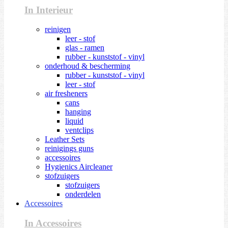
In Interieur
reinigen
leer - stof
glas - ramen
rubber - kunststof - vinyl
onderhoud & bescherming
rubber - kunststof - vinyl
leer - stof
air fresheners
cans
hanging
liquid
ventclips
Leather Sets
reinigings guns
accessoires
Hygienics Aircleaner
stofzuigers
stofzuigers
onderdelen
Accessoires
In Accessoires