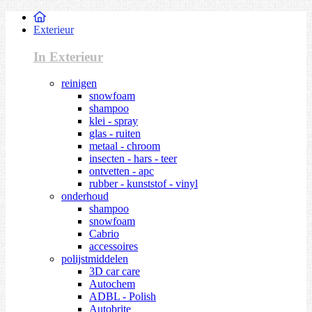
Exterieur
In Exterieur
reinigen
snowfoam
shampoo
klei - spray
glas - ruiten
metaal - chroom
insecten - hars - teer
ontvetten - apc
rubber - kunststof - vinyl
onderhoud
shampoo
snowfoam
Cabrio
accessoires
polijstmiddelen
3D car care
Autochem
ADBL - Polish
Autobrite