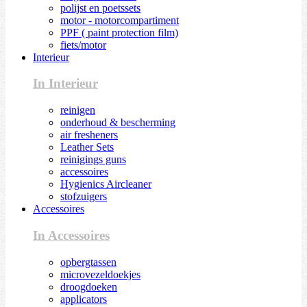
polijst en poetssets
motor - motorcompartiment
PPF ( paint protection film)
fiets/motor
Interieur
In Interieur
reinigen
onderhoud & bescherming
air fresheners
Leather Sets
reinigings guns
accessoires
Hygienics Aircleaner
stofzuigers
Accessoires
In Accessoires
opbergtassen
microvezeldoekjes
droogdoeken
applicators