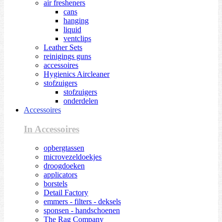
air fresheners
cans
hanging
liquid
ventclips
Leather Sets
reinigings guns
accessoires
Hygienics Aircleaner
stofzuigers
stofzuigers
onderdelen
Accessoires
In Accessoires
opbergtassen
microvezeldoekjes
droogdoeken
applicators
borstels
Detail Factory
emmers - filters - deksels
sponsen - handschoenen
The Rag Company