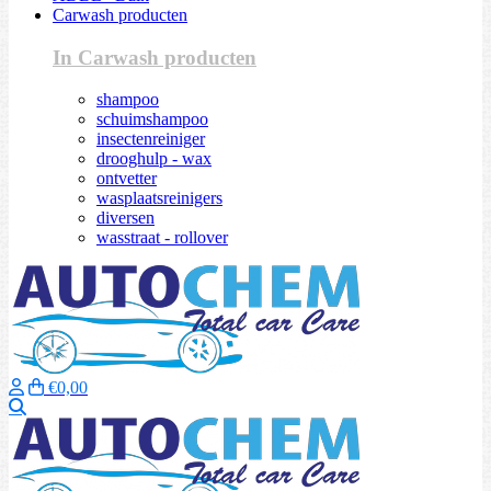
Carwash producten
In Carwash producten
shampoo
schuimshampoo
insectenreiniger
drooghulp - wax
ontvetter
wasplaatsreinigers
diversen
wasstraat - rollover
€0,00
Zoeken