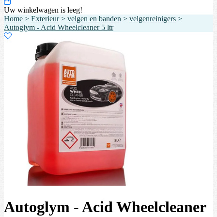
Uw winkelwagen is leeg!
Home
>
Exterieur
>
velgen en banden
>
velgenreinigers
>
Autoglym - Acid Wheelcleaner 5 ltr
Autoglym - Acid Wheelcleaner