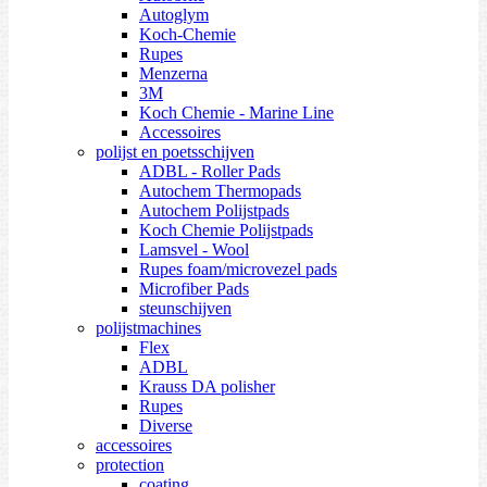
Autoglym
Koch-Chemie
Rupes
Menzerna
3M
Koch Chemie - Marine Line
Accessoires
polijst en poetsschijven
ADBL - Roller Pads
Autochem Thermopads
Autochem Polijstpads
Koch Chemie Polijstpads
Lamsvel - Wool
Rupes foam/microvezel pads
Microfiber Pads
steunschijven
polijstmachines
Flex
ADBL
Krauss DA polisher
Rupes
Diverse
accessoires
protection
coating