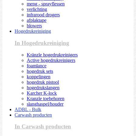
meng - sprayflessen
verlichting
infrarood drogers
afplaktape
blowers
Hogedrukreiniging
In Hogedrukreiniging
Kränzle hogedrukreinigers
Active hogedrukreinigers
foamlance
hogedruk sets
koppelingen
hogedruk pistool
hogedrukslangen
Karcher K-lock
Kranzle toebehoren
slanghaspel/houder
ADBL - Bulk
Carwash producten
In Carwash producten