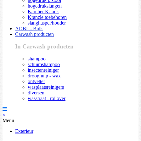
hogedruk pistool
hogedrukslangen
Karcher K-lock
Kranzle toebehoren
slanghaspel/houder
ADBL - Bulk
Carwash producten
In Carwash producten
shampoo
schuimshampoo
insectenreiniger
drooghulp - wax
ontvetter
wasplaatsreinigers
diversen
wasstraat - rollover
×
Menu
Exterieur