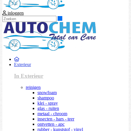
inloggen
Zoeken
Exterieur
In Exterieur
reinigen
snowfoam
shampoo
klei - spray
glas - ruiten
metaal - chroom
insecten - hars - teer
ontvetten - apc
rubber - kunststof - vinyl