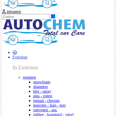
inloggen
Zoeken
Exterieur
In Exterieur
reinigen
snowfoam
shampoo
klei - spray
glas - ruiten
metaal - chroom
insecten - hars - teer
ontvetten - apc
rubber - kunststof - vinyl