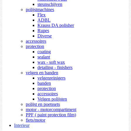
steunschijven
polijstmachines
Flex
ADBL
Krauss DA polisher
Rupes
Diverse
accessoires
protection
coating
sealant
wax - soft wax
detailing - finishers
velgen en banden
velgenreinigers
banden
protection
accessoires
Velgen polijsten
polijst en poetssets
motor - motorcompartiment
PPF ( paint protection film)
fiets/motor
Interieur