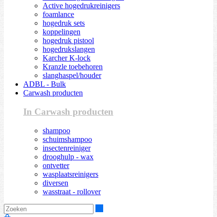
Active hogedrukreinigers
foamlance
hogedruk sets
koppelingen
hogedruk pistool
hogedrukslangen
Karcher K-lock
Kranzle toebehoren
slanghaspel/houder
ADBL - Bulk
Carwash producten
In Carwash producten
shampoo
schuimshampoo
insectenreiniger
drooghulp - wax
ontvetter
wasplaatsreinigers
diversen
wasstraat - rollover
Zoeken