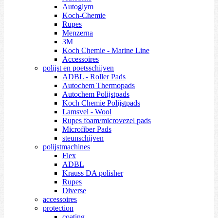
Autoglym
Koch-Chemie
Rupes
Menzerna
3M
Koch Chemie - Marine Line
Accessoires
polijst en poetsschijven
ADBL - Roller Pads
Autochem Thermopads
Autochem Polijstpads
Koch Chemie Polijstpads
Lamsvel - Wool
Rupes foam/microvezel pads
Microfiber Pads
steunschijven
polijstmachines
Flex
ADBL
Krauss DA polisher
Rupes
Diverse
accessoires
protection
coating