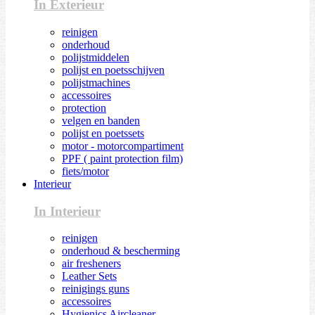
In Exterieur
reinigen
onderhoud
polijstmiddelen
polijst en poetsschijven
polijstmachines
accessoires
protection
velgen en banden
polijst en poetssets
motor - motorcompartiment
PPF ( paint protection film)
fiets/motor
Interieur
In Interieur
reinigen
onderhoud & bescherming
air fresheners
Leather Sets
reinigings guns
accessoires
Hygienics Aircleaner