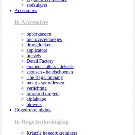
stofzuigers
Accessoires
In Accessoires
opbergtassen
microvezeldoekjes
droogdoeken
applicators
borstels
Detail Factory
emmers - filters - deksels
sponsen - handschoenen
The Rag Company
meng - sprayflessen
verlichting
infrarood drogers
afplaktape
blowers
Hogedrukreiniging
In Hogedrukreiniging
Kränzle hogedrukreinigers