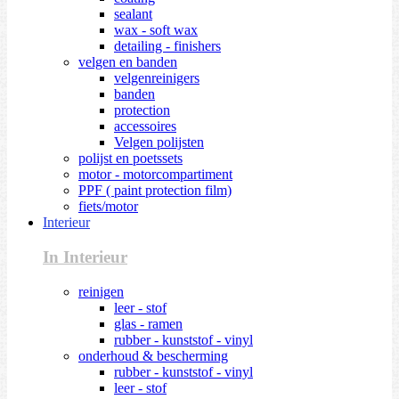
sealant
wax - soft wax
detailing - finishers
velgen en banden
velgenreinigers
banden
protection
accessoires
Velgen polijsten
polijst en poetssets
motor - motorcompartiment
PPF ( paint protection film)
fiets/motor
Interieur
In Interieur
reinigen
leer - stof
glas - ramen
rubber - kunststof - vinyl
onderhoud & bescherming
rubber - kunststof - vinyl
leer - stof