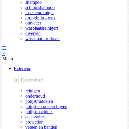
shampoo
schuimshampoo
insectenreiniger
drooghulp - wax
ontvetter
wasplaatsreinigers
diversen
wasstraat - rollover
×
Menu
Exterieur
In Exterieur
reinigen
onderhoud
polijstmiddelen
polijst en poetsschijven
polijstmachines
accessoires
protection
velgen en banden