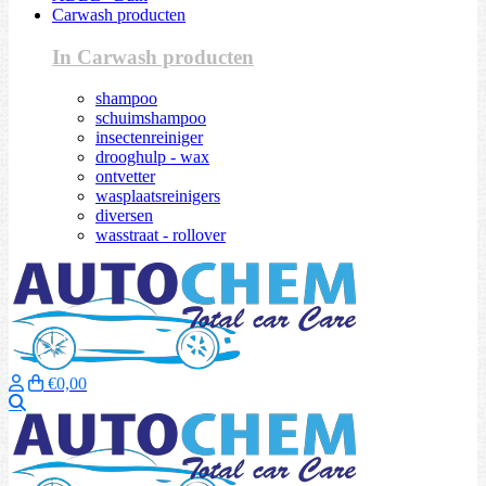
Carwash producten
In Carwash producten
shampoo
schuimshampoo
insectenreiniger
drooghulp - wax
ontvetter
wasplaatsreinigers
diversen
wasstraat - rollover
€0,00
Zoeken