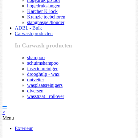
hogedruk pistool
hogedrukslangen
Karcher K-lock
Kranzle toebehoren
slanghaspel/houder
ADBL - Bulk
Carwash producten
In Carwash producten
shampoo
schuimshampoo
insectenreiniger
drooghulp - wax
ontvetter
wasplaatsreinigers
diversen
wasstraat - rollover
×
Menu
Exterieur