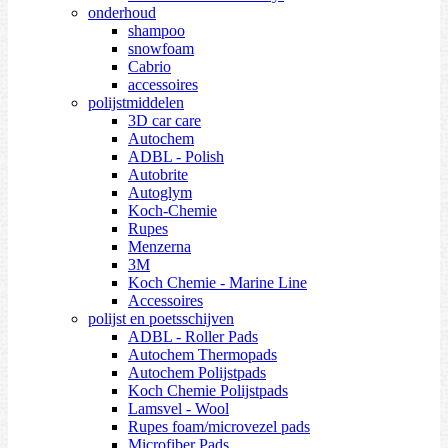
onderhoud
shampoo
snowfoam
Cabrio
accessoires
polijstmiddelen
3D car care
Autochem
ADBL - Polish
Autobrite
Autoglym
Koch-Chemie
Rupes
Menzerna
3M
Koch Chemie - Marine Line
Accessoires
polijst en poetsschijven
ADBL - Roller Pads
Autochem Thermopads
Autochem Polijstpads
Koch Chemie Polijstpads
Lamsvel - Wool
Rupes foam/microvezel pads
Microfiber Pads