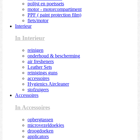
polijst en poetssets
motor - motorcompartiment
PPF ( paint protection film)
fiets/motor
Interieur
In Interieur
reinigen
onderhoud & bescherming
air fresheners
Leather Sets
reinigings guns
accessoires
Hygienics Aircleaner
stofzuigers
Accessoires
In Accessoires
opbergtassen
microvezeldoekjes
droogdoeken
applicators