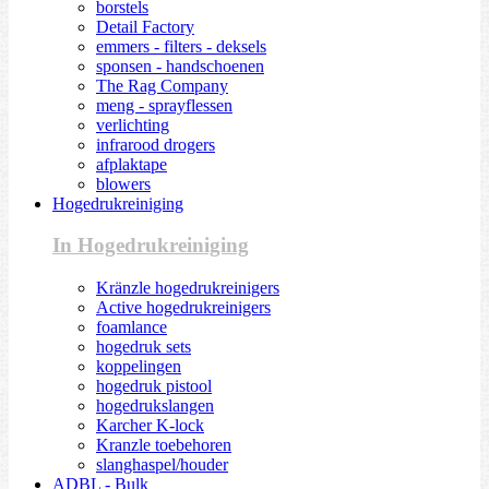
borstels
Detail Factory
emmers - filters - deksels
sponsen - handschoenen
The Rag Company
meng - sprayflessen
verlichting
infrarood drogers
afplaktape
blowers
Hogedrukreiniging
In Hogedrukreiniging
Kränzle hogedrukreinigers
Active hogedrukreinigers
foamlance
hogedruk sets
koppelingen
hogedruk pistool
hogedrukslangen
Karcher K-lock
Kranzle toebehoren
slanghaspel/houder
ADBL - Bulk