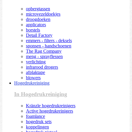
opbergtassen
microvezeldoekjes
droogdoeken
applicators
borstels
Detail Factory
emmers - filters - deksels
sponsen - handschoenen
The Rag Company
meng - sprayflessen
verlichting
infrarood drogers
afplaktape
blowers
Hogedrukreiniging
In Hogedrukreiniging
Kränzle hogedrukreinigers
Active hogedrukreinigers
foamlance
hogedruk sets
koppelingen