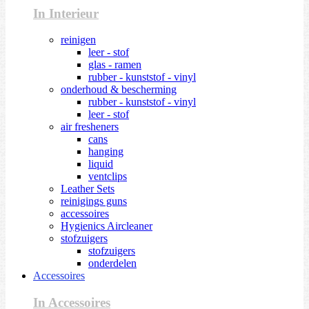
In Interieur
reinigen
leer - stof
glas - ramen
rubber - kunststof - vinyl
onderhoud & bescherming
rubber - kunststof - vinyl
leer - stof
air fresheners
cans
hanging
liquid
ventclips
Leather Sets
reinigings guns
accessoires
Hygienics Aircleaner
stofzuigers
stofzuigers
onderdelen
Accessoires
In Accessoires