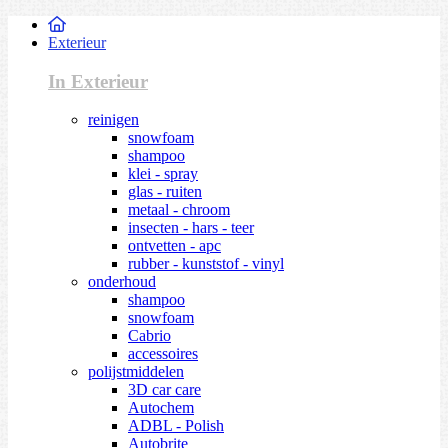
Exterieur
In Exterieur
reinigen
snowfoam
shampoo
klei - spray
glas - ruiten
metaal - chroom
insecten - hars - teer
ontvetten - apc
rubber - kunststof - vinyl
onderhoud
shampoo
snowfoam
Cabrio
accessoires
polijstmiddelen
3D car care
Autochem
ADBL - Polish
Autobrite