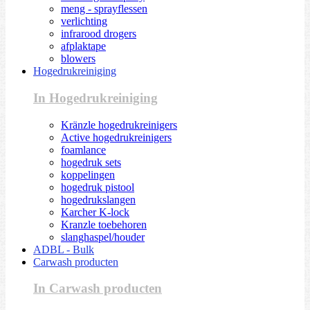
meng - sprayflessen
verlichting
infrarood drogers
afplaktape
blowers
Hogedrukreiniging
In Hogedrukreiniging
Kränzle hogedrukreinigers
Active hogedrukreinigers
foamlance
hogedruk sets
koppelingen
hogedruk pistool
hogedrukslangen
Karcher K-lock
Kranzle toebehoren
slanghaspel/houder
ADBL - Bulk
Carwash producten
In Carwash producten