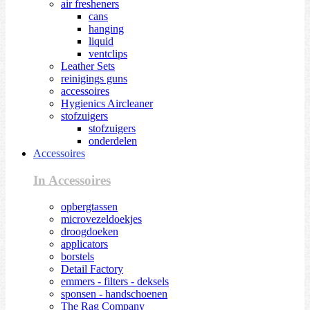
air fresheners
cans
hanging
liquid
ventclips
Leather Sets
reinigings guns
accessoires
Hygienics Aircleaner
stofzuigers
stofzuigers
onderdelen
Accessoires
In Accessoires
opbergtassen
microvezeldoekjes
droogdoeken
applicators
borstels
Detail Factory
emmers - filters - deksels
sponsen - handschoenen
The Rag Company