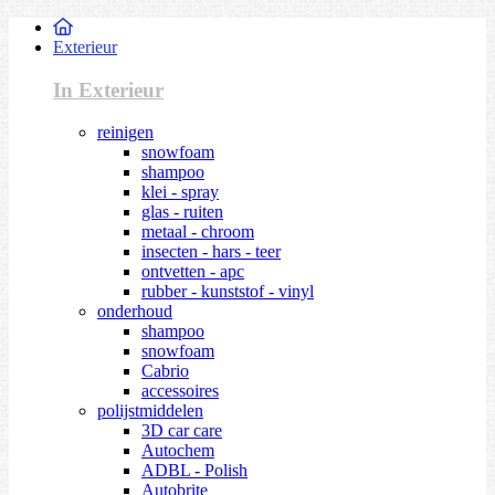
Exterieur
In Exterieur
reinigen
snowfoam
shampoo
klei - spray
glas - ruiten
metaal - chroom
insecten - hars - teer
ontvetten - apc
rubber - kunststof - vinyl
onderhoud
shampoo
snowfoam
Cabrio
accessoires
polijstmiddelen
3D car care
Autochem
ADBL - Polish
Autobrite