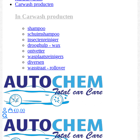
Carwash producten
In Carwash producten
shampoo
schuimshampoo
insectenreiniger
drooghulp - wax
ontvetter
wasplaatsreinigers
diversen
wasstraat - rollover
€0,00
Zoeken