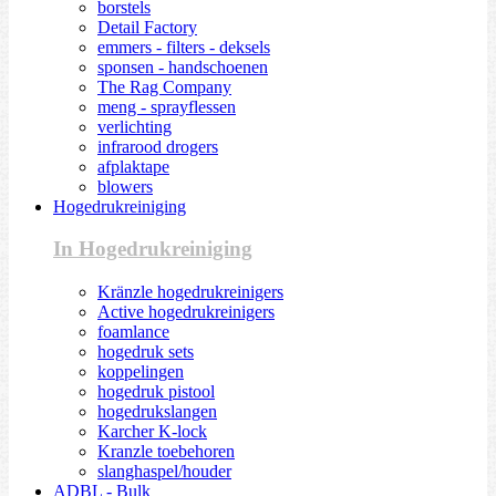
borstels
Detail Factory
emmers - filters - deksels
sponsen - handschoenen
The Rag Company
meng - sprayflessen
verlichting
infrarood drogers
afplaktape
blowers
Hogedrukreiniging
In Hogedrukreiniging
Kränzle hogedrukreinigers
Active hogedrukreinigers
foamlance
hogedruk sets
koppelingen
hogedruk pistool
hogedrukslangen
Karcher K-lock
Kranzle toebehoren
slanghaspel/houder
ADBL - Bulk