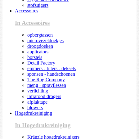
stofzuigers
Accessoires
In Accessoires
opbergtassen
microvezeldoekjes
droogdoeken
applicators
borstels
Detail Factory
emmers - filters - deksels
sponsen - handschoenen
The Rag Company
meng - sprayflessen
verlichting
infrarood drogers
afplaktape
blowers
Hogedrukreiniging
In Hogedrukreiniging
Kränzle hogedrukreinigers