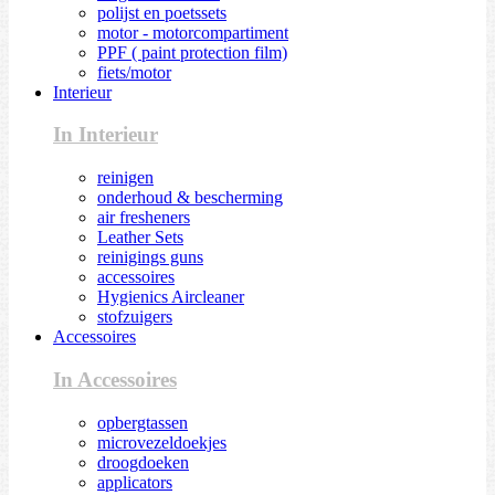
polijst en poetssets
motor - motorcompartiment
PPF ( paint protection film)
fiets/motor
Interieur
In Interieur
reinigen
onderhoud & bescherming
air fresheners
Leather Sets
reinigings guns
accessoires
Hygienics Aircleaner
stofzuigers
Accessoires
In Accessoires
opbergtassen
microvezeldoekjes
droogdoeken
applicators