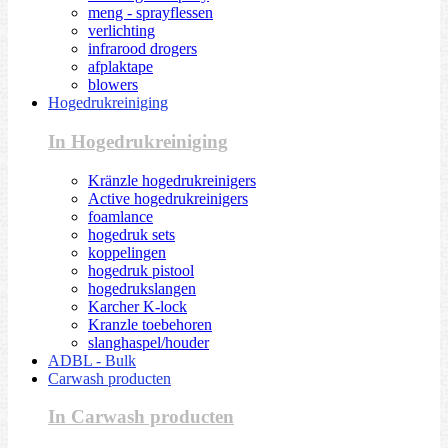
meng - sprayflessen
verlichting
infrarood drogers
afplaktape
blowers
Hogedrukreiniging
In Hogedrukreiniging
Kränzle hogedrukreinigers
Active hogedrukreinigers
foamlance
hogedruk sets
koppelingen
hogedruk pistool
hogedrukslangen
Karcher K-lock
Kranzle toebehoren
slanghaspel/houder
ADBL - Bulk
Carwash producten
In Carwash producten