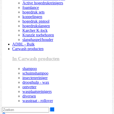
Active hogedrukreinigers
foamlance
hogedruk sets
koppelingen
hogedruk pistool
hogedrukslangen
Karcher K-lock
Kranzle toebehoren
slanghaspel/houder
ADBL - Bulk
Carwash producten
In Carwash producten
shampoo
schuimshampoo
insectenreiniger
drooghulp - wax
ontvetter
wasplaatsreinigers
diversen
wasstraat - rollover
Zoeken