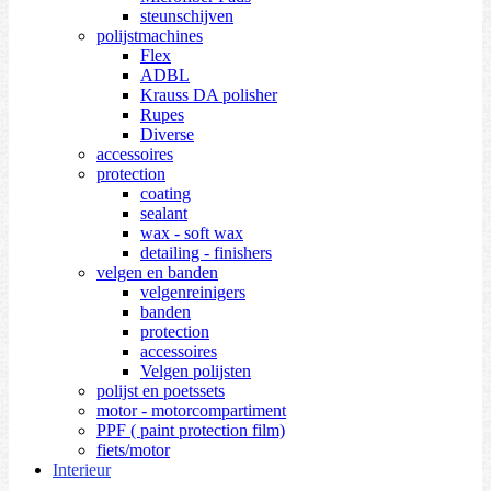
steunschijven
polijstmachines
Flex
ADBL
Krauss DA polisher
Rupes
Diverse
accessoires
protection
coating
sealant
wax - soft wax
detailing - finishers
velgen en banden
velgenreinigers
banden
protection
accessoires
Velgen polijsten
polijst en poetssets
motor - motorcompartiment
PPF ( paint protection film)
fiets/motor
Interieur