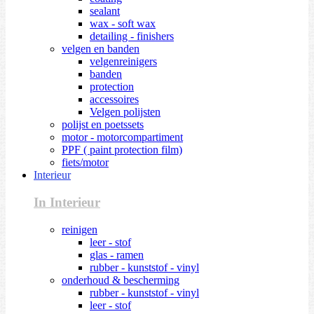
sealant
wax - soft wax
detailing - finishers
velgen en banden
velgenreinigers
banden
protection
accessoires
Velgen polijsten
polijst en poetssets
motor - motorcompartiment
PPF ( paint protection film)
fiets/motor
Interieur
In Interieur
reinigen
leer - stof
glas - ramen
rubber - kunststof - vinyl
onderhoud & bescherming
rubber - kunststof - vinyl
leer - stof