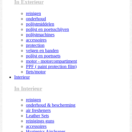
In Exterieur
reinigen
onderhoud
polijstmiddelen
polijst en poetsschijven
polijstmachines
accessoires
protection
velgen en banden
polijst en poetssets
motor - motorcompartiment
PPF ( paint protection film)
fiets/motor
Interieur
In Interieur
reinigen
onderhoud & bescherming
air fresheners
Leather Sets
reinigings guns
accessoires
Hygienics Aircleaner