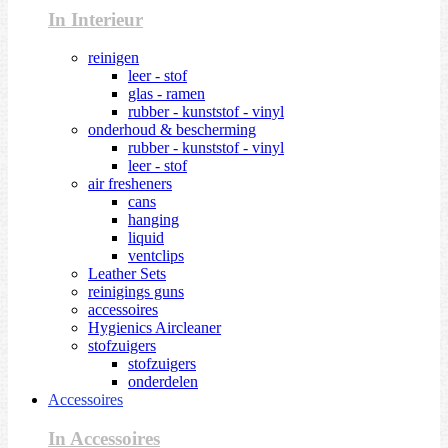
In Interieur
reinigen
leer - stof
glas - ramen
rubber - kunststof - vinyl
onderhoud & bescherming
rubber - kunststof - vinyl
leer - stof
air fresheners
cans
hanging
liquid
ventclips
Leather Sets
reinigings guns
accessoires
Hygienics Aircleaner
stofzuigers
stofzuigers
onderdelen
Accessoires
In Accessoires