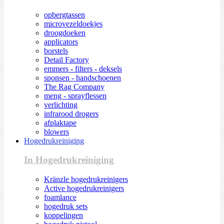
opbergtassen
microvezeldoekjes
droogdoeken
applicators
borstels
Detail Factory
emmers - filters - deksels
sponsen - handschoenen
The Rag Company
meng - sprayflessen
verlichting
infrarood drogers
afplaktape
blowers
Hogedrukreiniging
In Hogedrukreiniging
Kränzle hogedrukreinigers
Active hogedrukreinigers
foamlance
hogedruk sets
koppelingen