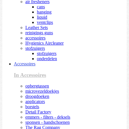
air fresheners
cans
hanging
liquid
ventclips
Leather Sets
reinigings guns
accessoires
Hygienics Aircleaner
stofzuigers
stofzuigers
onderdelen
Accessoires
In Accessoires
opbergtassen
microvezeldoekjes
droogdoeken
applicators
borstels
Detail Factory
emmers - filters - deksels
sponsen - handschoenen
The Rag Company