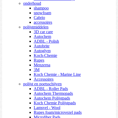
onderhoud
shampoo
snowfoam
Cabrio
accessoires
polijstmiddelen
3D car care
Autochem
ADBL - Polish
Autobrite
Autoglym
Koch-Chemie
Rupes
Menzerna
3M
Koch Chemie - Marine Line
Accessoires
polijst en poetsschijven
ADBL - Roller Pads
Autochem Thermopads
Autochem Polijstpads
Koch Chemie Polijstpads
Lamsvel - Wool
Rupes foam/microvezel pads
Microfiber Pads