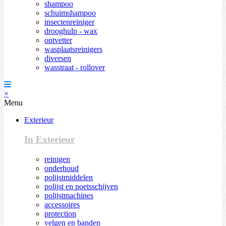
shampoo
schuimshampoo
insectenreiniger
drooghulp - wax
ontvetter
wasplaatsreinigers
diversen
wasstraat - rollover
×
Menu
Exterieur
In Exterieur
reinigen
onderhoud
polijstmiddelen
polijst en poetsschijven
polijstmachines
accessoires
protection
velgen en banden