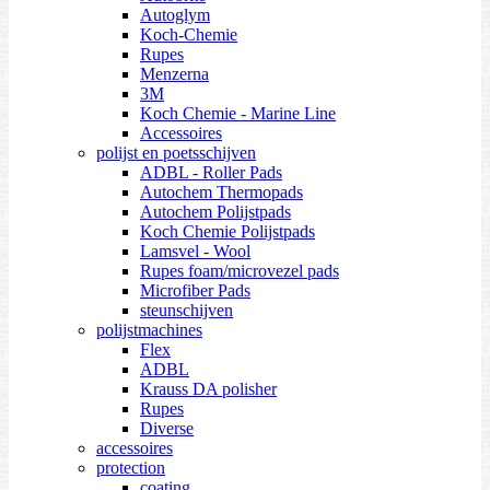
Autoglym
Koch-Chemie
Rupes
Menzerna
3M
Koch Chemie - Marine Line
Accessoires
polijst en poetsschijven
ADBL - Roller Pads
Autochem Thermopads
Autochem Polijstpads
Koch Chemie Polijstpads
Lamsvel - Wool
Rupes foam/microvezel pads
Microfiber Pads
steunschijven
polijstmachines
Flex
ADBL
Krauss DA polisher
Rupes
Diverse
accessoires
protection
coating