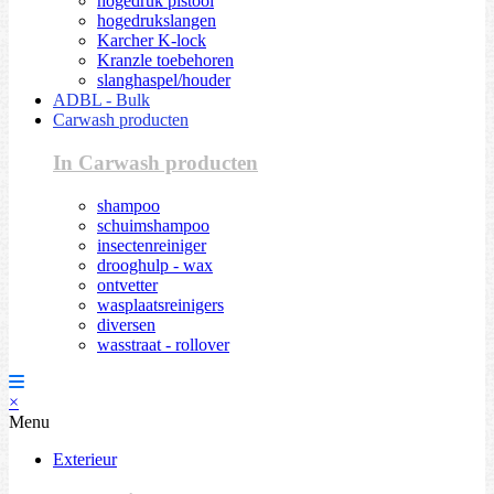
hogedruk pistool
hogedrukslangen
Karcher K-lock
Kranzle toebehoren
slanghaspel/houder
ADBL - Bulk
Carwash producten
In Carwash producten
shampoo
schuimshampoo
insectenreiniger
drooghulp - wax
ontvetter
wasplaatsreinigers
diversen
wasstraat - rollover
×
Menu
Exterieur