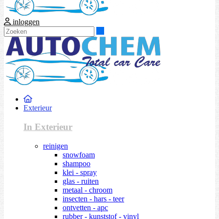
inloggen
Zoeken
Exterieur
In Exterieur
reinigen
snowfoam
shampoo
klei - spray
glas - ruiten
metaal - chroom
insecten - hars - teer
ontvetten - apc
rubber - kunststof - vinyl