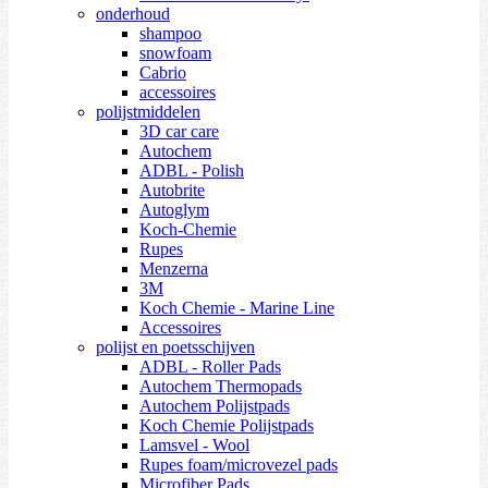
onderhoud
shampoo
snowfoam
Cabrio
accessoires
polijstmiddelen
3D car care
Autochem
ADBL - Polish
Autobrite
Autoglym
Koch-Chemie
Rupes
Menzerna
3M
Koch Chemie - Marine Line
Accessoires
polijst en poetsschijven
ADBL - Roller Pads
Autochem Thermopads
Autochem Polijstpads
Koch Chemie Polijstpads
Lamsvel - Wool
Rupes foam/microvezel pads
Microfiber Pads