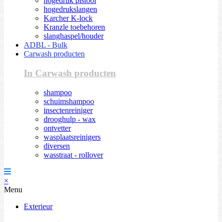
hogedruk pistool
hogedrukslangen
Karcher K-lock
Kranzle toebehoren
slanghaspel/houder
ADBL - Bulk
Carwash producten
In Carwash producten
shampoo
schuimshampoo
insectenreiniger
drooghulp - wax
ontvetter
wasplaatsreinigers
diversen
wasstraat - rollover
×
Menu
Exterieur