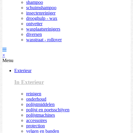
shampoo
schuimshampoo
insectenreiniger
drooghulp - wax
ontvetter
wasplaatsreinigers
diversen
wasstraat - rollover
×
Menu
Exterieur
In Exterieur
reinigen
onderhoud
polijstmiddelen
polijst en poetsschijven
polijstmachines
accessoires
protection
velgen en banden