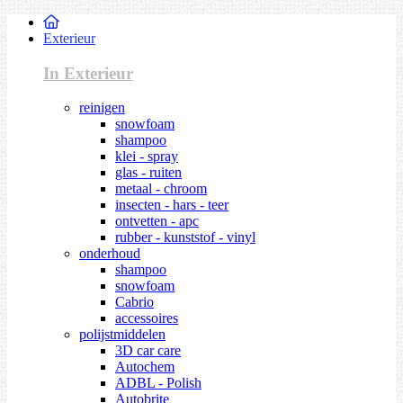
Exterieur
In Exterieur
reinigen
snowfoam
shampoo
klei - spray
glas - ruiten
metaal - chroom
insecten - hars - teer
ontvetten - apc
rubber - kunststof - vinyl
onderhoud
shampoo
snowfoam
Cabrio
accessoires
polijstmiddelen
3D car care
Autochem
ADBL - Polish
Autobrite