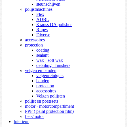
steunschijven
polijstmachines
Flex
ADBL
Krauss DA polisher
Rupes
Diverse
accessoires
protection
coating
sealant
wax - soft wax
detailing - finishers
velgen en banden
velgenreinigers
banden
protection
accessoires
Velgen polijsten
polijst en poetssets
motor - motorcompartiment
PPF ( paint protection film)
fiets/motor
Interieur