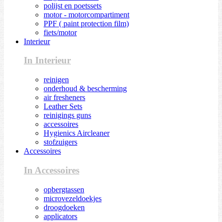
polijst en poetssets
motor - motorcompartiment
PPF ( paint protection film)
fiets/motor
Interieur
In Interieur
reinigen
onderhoud & bescherming
air fresheners
Leather Sets
reinigings guns
accessoires
Hygienics Aircleaner
stofzuigers
Accessoires
In Accessoires
opbergtassen
microvezeldoekjes
droogdoeken
applicators