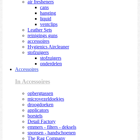
air fresheners
cans
hanging
liquid
ventclips
Leather Sets
reinigings guns
accessoires
Hygienics Aircleaner
stofzuigers
stofzuigers
onderdelen
Accessoires
In Accessoires
opbergtassen
microvezeldoekjes
droogdoeken
applicators
borstels
Detail Factory
emmers - filters - deksels
sponsen - handschoenen
The Rag Company