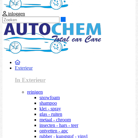
inloggen
Zoeken
Exterieur
In Exterieur
reinigen
snowfoam
shampoo
klei - spray
glas - ruiten
metaal - chroom
insecten - hars - teer
ontvetten - apc
rubber - kunststof - vinyl