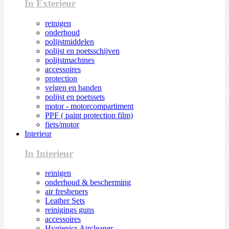
In Exterieur
reinigen
onderhoud
polijstmiddelen
polijst en poetsschijven
polijstmachines
accessoires
protection
velgen en banden
polijst en poetssets
motor - motorcompartiment
PPF ( paint protection film)
fiets/motor
Interieur
In Interieur
reinigen
onderhoud & bescherming
air fresheners
Leather Sets
reinigings guns
accessoires
Hygienics Aircleaner