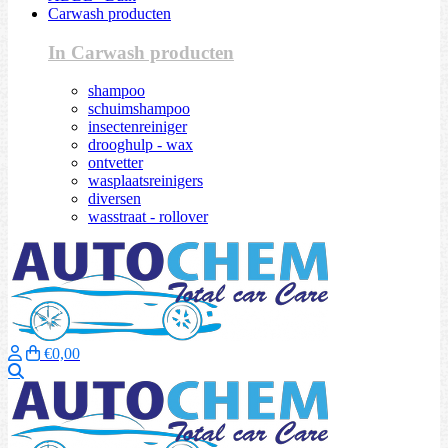
Carwash producten
In Carwash producten
shampoo
schuimshampoo
insectenreiniger
drooghulp - wax
ontvetter
wasplaatsreinigers
diversen
wasstraat - rollover
€0,00
Zoeken