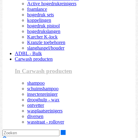
Active hogedrukreinigers
foamlance
hogedruk sets
koppelingen
hogedruk pistool
hogedrukslangen
Karcher K-lock
Kranzle toebehoren
slanghaspel/houder
ADBL - Bulk
Carwash producten
In Carwash producten
shampoo
schuimshampoo
insectenreiniger
drooghulp - wax
ontvetter
wasplaatsreinigers
diversen
wasstraat - rollover
Zoeken