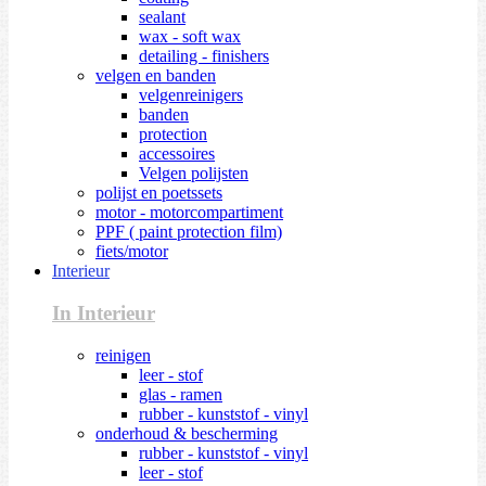
sealant
wax - soft wax
detailing - finishers
velgen en banden
velgenreinigers
banden
protection
accessoires
Velgen polijsten
polijst en poetssets
motor - motorcompartiment
PPF ( paint protection film)
fiets/motor
Interieur
In Interieur
reinigen
leer - stof
glas - ramen
rubber - kunststof - vinyl
onderhoud & bescherming
rubber - kunststof - vinyl
leer - stof