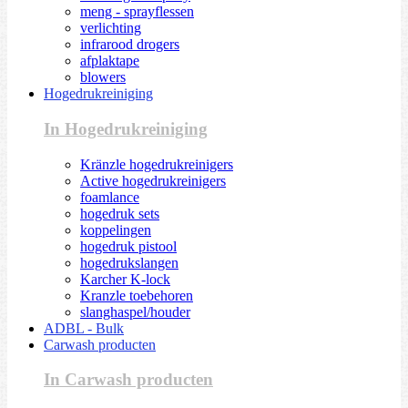
meng - sprayflessen
verlichting
infrarood drogers
afplaktape
blowers
Hogedrukreiniging
In Hogedrukreiniging
Kränzle hogedrukreinigers
Active hogedrukreinigers
foamlance
hogedruk sets
koppelingen
hogedruk pistool
hogedrukslangen
Karcher K-lock
Kranzle toebehoren
slanghaspel/houder
ADBL - Bulk
Carwash producten
In Carwash producten