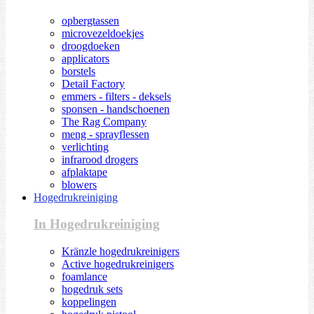
opbergtassen
microvezeldoekjes
droogdoeken
applicators
borstels
Detail Factory
emmers - filters - deksels
sponsen - handschoenen
The Rag Company
meng - sprayflessen
verlichting
infrarood drogers
afplaktape
blowers
Hogedrukreiniging
In Hogedrukreiniging
Kränzle hogedrukreinigers
Active hogedrukreinigers
foamlance
hogedruk sets
koppelingen