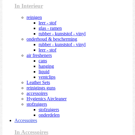
In Interieur
reinigen
leer - stof
glas - ramen
rubber - kunststof - vinyl
onderhoud & bescherming
rubber - kunststof - vinyl
leer - stof
air fresheners
cans
hanging
liquid
ventclips
Leather Sets
reinigings guns
accessoires
Hygienics Aircleaner
stofzuigers
stofzuigers
onderdelen
Accessoires
In Accessoires