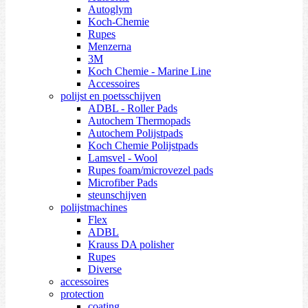
Autoglym
Koch-Chemie
Rupes
Menzerna
3M
Koch Chemie - Marine Line
Accessoires
polijst en poetsschijven
ADBL - Roller Pads
Autochem Thermopads
Autochem Polijstpads
Koch Chemie Polijstpads
Lamsvel - Wool
Rupes foam/microvezel pads
Microfiber Pads
steunschijven
polijstmachines
Flex
ADBL
Krauss DA polisher
Rupes
Diverse
accessoires
protection
coating