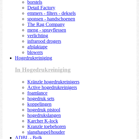
borstels
Detail Factory
emmers - filters - deksels
sponsen - handschoenen
The Rag Company
meng - sprayflessen
verlichting
infrarood drogers
afplaktape
blowers
Hogedrukreiniging
In Hogedrukreiniging
Kränzle hogedrukreinigers
Active hogedrukreinigers
foamlance
hogedruk sets
koppelingen
hogedruk pistool
hogedrukslangen
Karcher K-lock
Kranzle toebehoren
slanghaspel/houder
ADBL - Bulk