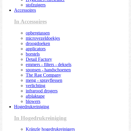
stofzuigers
Accessoires
In Accessoires
opbergtassen
microvezeldoekjes
droogdoeken
applicators
borstels
Detail Factory
emmers - filters - deksels
sponsen - handschoenen
The Rag Company
meng - sprayflessen
verlichting
infrarood drogers
afplaktape
blowers
Hogedrukreiniging
In Hogedrukreiniging
Kränzle hogedrukreinigers