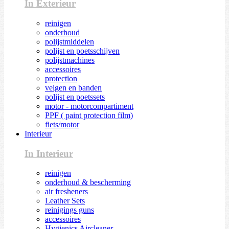
In Exterieur
reinigen
onderhoud
polijstmiddelen
polijst en poetsschijven
polijstmachines
accessoires
protection
velgen en banden
polijst en poetssets
motor - motorcompartiment
PPF ( paint protection film)
fiets/motor
Interieur
In Interieur
reinigen
onderhoud & bescherming
air fresheners
Leather Sets
reinigings guns
accessoires
Hygienics Aircleaner