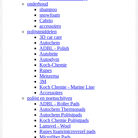
onderhoud
shampoo
snowfoam
Cabrio
accessoires
polijstmiddelen
3D car care
Autochem
ADBL - Polish
Autobrite
Autoglym
Koch-Chemie
Rupes
Menzerna
3M
Koch Chemie - Marine Line
Accessoires
polijst en poetsschijven
ADBL - Roller Pads
Autochem Thermopads
Autochem Polijstpads
Koch Chemie Polijstpads
Lamsvel - Wool
Rupes foam/microvezel pads
Microfiber Pads