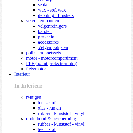
sealant
wax - soft wax
detailing - finishers
velgen en banden
velgenreinigers
banden
protection
accessoires
Velgen polijsten
polijst en poetssets
motor - motorcompartiment
PPF ( paint protection film)
fiets/motor
Interieur
In Interieur
reinigen
leer - stof
glas - ramen
rubber - kunststof - vinyl
onderhoud & bescherming
rubber - kunststof - vinyl
leer - stof