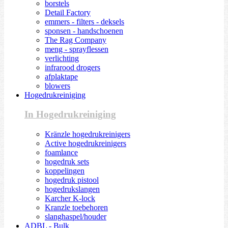
borstels
Detail Factory
emmers - filters - deksels
sponsen - handschoenen
The Rag Company
meng - sprayflessen
verlichting
infrarood drogers
afplaktape
blowers
Hogedrukreiniging
In Hogedrukreiniging
Kränzle hogedrukreinigers
Active hogedrukreinigers
foamlance
hogedruk sets
koppelingen
hogedruk pistool
hogedrukslangen
Karcher K-lock
Kranzle toebehoren
slanghaspel/houder
ADBL - Bulk