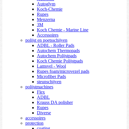
Autoglym
Koch-Chemie
Rupes
Menzerna
3M
Koch Chemie - Marine Line
Accessoires
polijst en poetsschijven
ADBL - Roller Pads
Autochem Thermopads
Autochem Polijstpads
Koch Chemie Polijstpads
Lamsvel - Wool
Rupes foam/microvezel pads
Microfiber Pads
steunschijven
polijstmachines
Flex
ADBL
Krauss DA polisher
Rupes
Diverse
accessoires
protection
coating