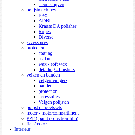
steunschijven
polijstmachines
Flex
ADBL
Krauss DA polisher
Rupes
Diverse
accessoires
protection
coating
sealant
wax - soft wax
detailing - finishers
velgen en banden
velgenreinigers
banden
protection
accessoires
Velgen polijsten
polijst en poetssets
motor - motorcompartiment
PPF ( paint protection film)
fiets/motor
Interieur