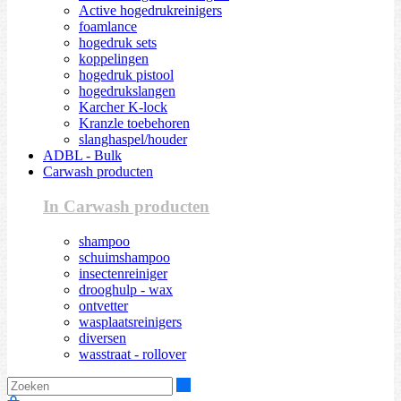
Active hogedrukreinigers
foamlance
hogedruk sets
koppelingen
hogedruk pistool
hogedrukslangen
Karcher K-lock
Kranzle toebehoren
slanghaspel/houder
ADBL - Bulk
Carwash producten
In Carwash producten
shampoo
schuimshampoo
insectenreiniger
drooghulp - wax
ontvetter
wasplaatsreinigers
diversen
wasstraat - rollover
Zoeken