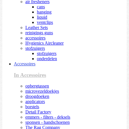
air fresheners
cans
hanging
liquid
ventclips
Leather Sets
reinigings guns
accessoires
Hygienics Aircleaner
stofzuigers
stofzuigers
onderdelen
Accessoires
In Accessoires
opbergtassen
microvezeldoekjes
droogdoeken
applicators
borstels
Detail Factory
emmers - filters - deksels
sponsen - handschoenen
The Rag Company