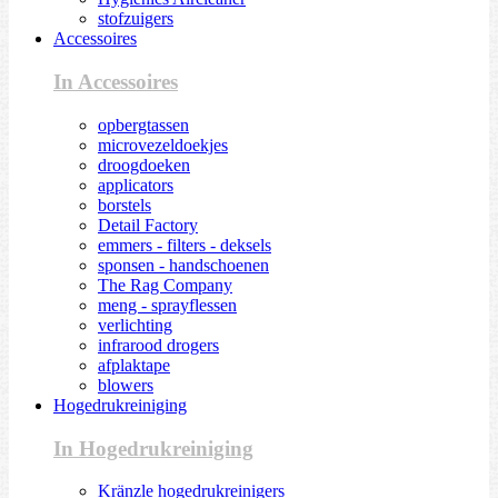
stofzuigers
Accessoires
In Accessoires
opbergtassen
microvezeldoekjes
droogdoeken
applicators
borstels
Detail Factory
emmers - filters - deksels
sponsen - handschoenen
The Rag Company
meng - sprayflessen
verlichting
infrarood drogers
afplaktape
blowers
Hogedrukreiniging
In Hogedrukreiniging
Kränzle hogedrukreinigers