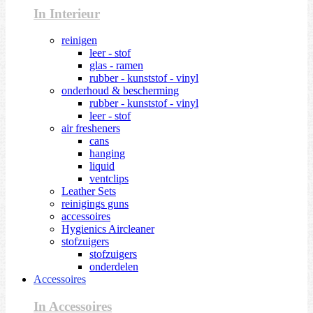
In Interieur
reinigen
leer - stof
glas - ramen
rubber - kunststof - vinyl
onderhoud & bescherming
rubber - kunststof - vinyl
leer - stof
air fresheners
cans
hanging
liquid
ventclips
Leather Sets
reinigings guns
accessoires
Hygienics Aircleaner
stofzuigers
stofzuigers
onderdelen
Accessoires
In Accessoires