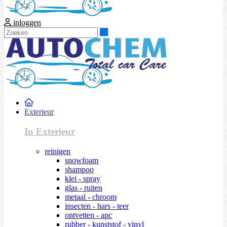
inloggen
Zoeken
Exterieur
In Exterieur
reinigen
snowfoam
shampoo
klei - spray
glas - ruiten
metaal - chroom
insecten - hars - teer
ontvetten - apc
rubber - kunststof - vinyl