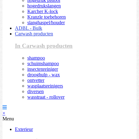
hogedruk pistool
hogedrukslangen
Karcher K-lock
Kranzle toebehoren
slanghaspel/houder
ADBL - Bulk
Carwash producten
In Carwash producten
shampoo
schuimshampoo
insectenreiniger
drooghulp - wax
ontvetter
wasplaatsreinigers
diversen
wasstraat - rollover
×
Menu
Exterieur