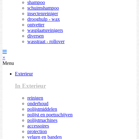
shampoo
schuimshampoo
insectenreiniger
drooghulp - wax
ontvetter
wasplaatsreinigers
diversen
wasstraat - rollover
×
Menu
Exterieur
In Exterieur
reinigen
onderhoud
polijstmiddelen
polijst en poetsschijven
polijstmachines
accessoires
protection
velgen en banden