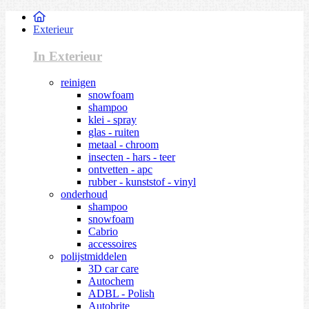
Exterieur
In Exterieur
reinigen
snowfoam
shampoo
klei - spray
glas - ruiten
metaal - chroom
insecten - hars - teer
ontvetten - apc
rubber - kunststof - vinyl
onderhoud
shampoo
snowfoam
Cabrio
accessoires
polijstmiddelen
3D car care
Autochem
ADBL - Polish
Autobrite