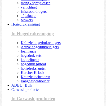
meng - sprayflessen
verlichting
infrarood drogers
afplaktape
blowers
Hogedrukreiniging
In Hogedrukreiniging
Kränzle hogedrukreinigers
Active hogedrukreinigers
foamlance
hogedruk sets
koppelingen
hogedruk pistool
hogedrukslangen
Karcher K-lock
Kranzle toebehoren
slanghaspel/houder
ADBL - Bulk
Carwash producten
In Carwash producten