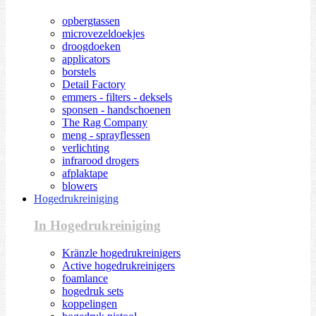
opbergtassen
microvezeldoekjes
droogdoeken
applicators
borstels
Detail Factory
emmers - filters - deksels
sponsen - handschoenen
The Rag Company
meng - sprayflessen
verlichting
infrarood drogers
afplaktape
blowers
Hogedrukreiniging
In Hogedrukreiniging
Kränzle hogedrukreinigers
Active hogedrukreinigers
foamlance
hogedruk sets
koppelingen