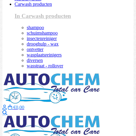
Carwash producten
In Carwash producten
shampoo
schuimshampoo
insectenreiniger
drooghulp - wax
ontvetter
wasplaatsreinigers
diversen
wasstraat - rollover
€0,00
Zoeken