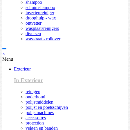
shampoo
schuimshampoo
insectenreiniger
drooghulp - wax
ontvetter
wasplaatsreinigers
diversen
wasstraat - rollover
×
Menu
Exterieur
In Exterieur
reinigen
onderhoud
polijstmiddelen
polijst en poetsschijven
polijstmachines
accessoires
protection
velgen en banden