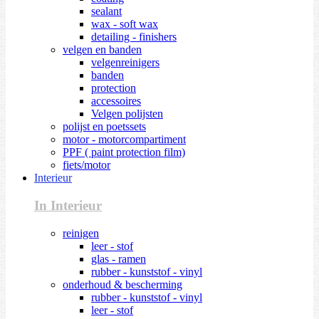
sealant
wax - soft wax
detailing - finishers
velgen en banden
velgenreinigers
banden
protection
accessoires
Velgen polijsten
polijst en poetssets
motor - motorcompartiment
PPF ( paint protection film)
fiets/motor
Interieur
In Interieur
reinigen
leer - stof
glas - ramen
rubber - kunststof - vinyl
onderhoud & bescherming
rubber - kunststof - vinyl
leer - stof