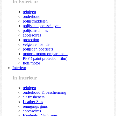
In Exterieur
reinigen
onderhoud
polijstmiddelen
polijst en poetsschijven
polijstmachines
accessoires
protection
velgen en banden
polijst en poetssets
motor - motorcompartiment
PPF ( paint protection film)
fiets/motor
Interieur
In Interieur
reinigen
onderhoud & bescherming
air fresheners
Leather Sets
reinigings guns
accessoires
Hygienics Aircleaner