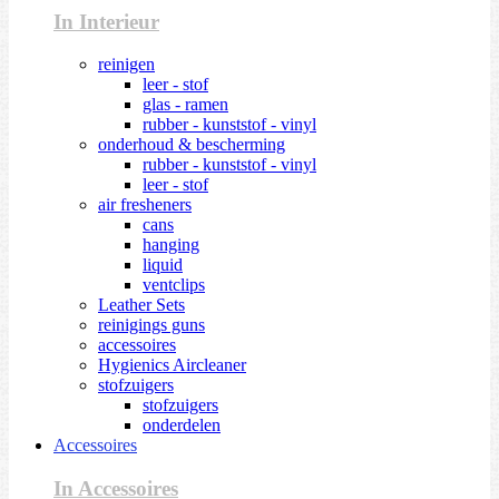
In Interieur
reinigen
leer - stof
glas - ramen
rubber - kunststof - vinyl
onderhoud & bescherming
rubber - kunststof - vinyl
leer - stof
air fresheners
cans
hanging
liquid
ventclips
Leather Sets
reinigings guns
accessoires
Hygienics Aircleaner
stofzuigers
stofzuigers
onderdelen
Accessoires
In Accessoires