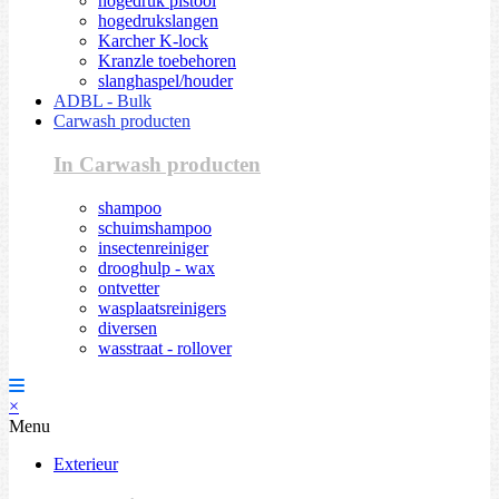
hogedruk pistool
hogedrukslangen
Karcher K-lock
Kranzle toebehoren
slanghaspel/houder
ADBL - Bulk
Carwash producten
In Carwash producten
shampoo
schuimshampoo
insectenreiniger
drooghulp - wax
ontvetter
wasplaatsreinigers
diversen
wasstraat - rollover
×
Menu
Exterieur