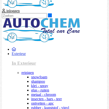
inloggen
Zoeken
Exterieur
In Exterieur
reinigen
snowfoam
shampoo
klei - spray
glas - ruiten
metaal - chroom
insecten - hars - teer
ontvetten - apc
rubber - kunststof - vinyl