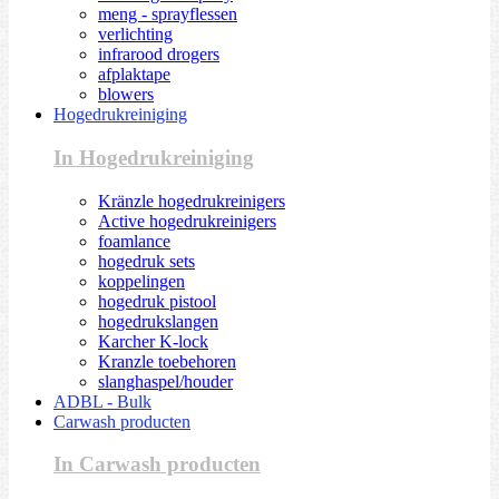
meng - sprayflessen
verlichting
infrarood drogers
afplaktape
blowers
Hogedrukreiniging
In Hogedrukreiniging
Kränzle hogedrukreinigers
Active hogedrukreinigers
foamlance
hogedruk sets
koppelingen
hogedruk pistool
hogedrukslangen
Karcher K-lock
Kranzle toebehoren
slanghaspel/houder
ADBL - Bulk
Carwash producten
In Carwash producten