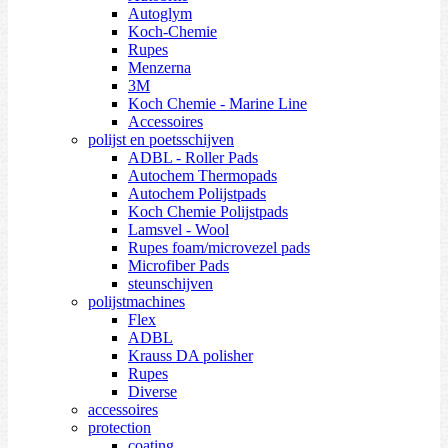
Autoglym
Koch-Chemie
Rupes
Menzerna
3M
Koch Chemie - Marine Line
Accessoires
polijst en poetsschijven
ADBL - Roller Pads
Autochem Thermopads
Autochem Polijstpads
Koch Chemie Polijstpads
Lamsvel - Wool
Rupes foam/microvezel pads
Microfiber Pads
steunschijven
polijstmachines
Flex
ADBL
Krauss DA polisher
Rupes
Diverse
accessoires
protection
coating