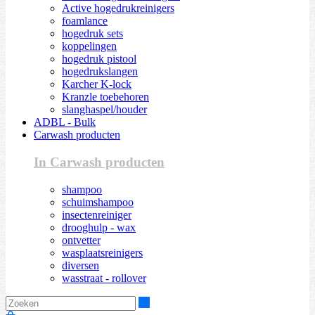
Active hogedrukreinigers
foamlance
hogedruk sets
koppelingen
hogedruk pistool
hogedrukslangen
Karcher K-lock
Kranzle toebehoren
slanghaspel/houder
ADBL - Bulk
Carwash producten
In Carwash producten
shampoo
schuimshampoo
insectenreiniger
drooghulp - wax
ontvetter
wasplaatsreinigers
diversen
wasstraat - rollover
Zoeken