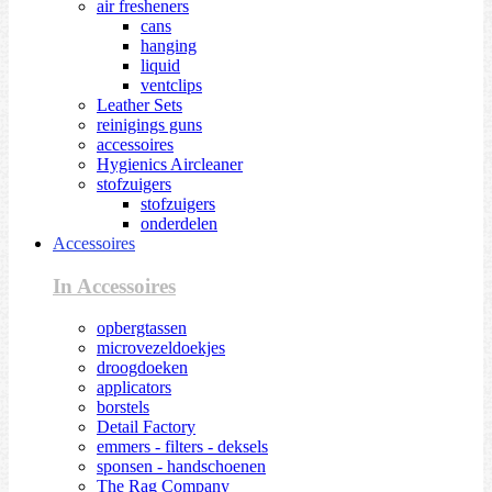
air fresheners
cans
hanging
liquid
ventclips
Leather Sets
reinigings guns
accessoires
Hygienics Aircleaner
stofzuigers
stofzuigers
onderdelen
Accessoires
In Accessoires
opbergtassen
microvezeldoekjes
droogdoeken
applicators
borstels
Detail Factory
emmers - filters - deksels
sponsen - handschoenen
The Rag Company