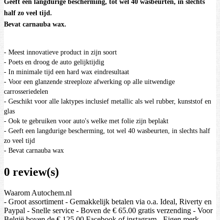
Geeft een langdurige bescherming, tot wel 40 wasbeurten, in slechts
half zo veel tijd.
Bevat carnauba wax.
- Meest innovatieve product in zijn soort
- Poets en droog de auto gelijktijdig
- In minimale tijd een hard wax eindresultaat
- Voor een glanzende streeploze afwerking op alle uitwendige
carrosseriedelen
- Geschikt voor alle laktypes inclusief metallic als wel rubber, kunststof en
glas
- Ook te gebruiken voor auto's welke met folie zijn beplakt
- Geeft een langdurige bescherming, tot wel 40 wasbeurten, in slechts half
zo veel tijd
- Bevat carnauba wax
0 review(s)
Waarom Autochem.nl
- Groot assortiment - Gemakkelijk betalen via o.a. Ideal, Riverty en
Paypal - Snelle service - Boven de € 65.00 gratis verzending - Voor
België boven de € 125.00 Facebook of instagram - Eigen merk