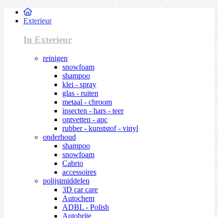
Exterieur
In Exterieur
reinigen
snowfoam
shampoo
klei - spray
glas - ruiten
metaal - chroom
insecten - hars - teer
ontvetten - apc
rubber - kunststof - vinyl
onderhoud
shampoo
snowfoam
Cabrio
accessoires
polijstmiddelen
3D car care
Autochem
ADBL - Polish
Autobrite