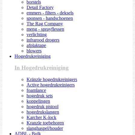
borstels
Detail Factory
emmers - filters - deksels
sponsen - handschoenen
The Rag Company
meng - sprayflessen
verlichting
infrarood drogers
afplaktape
blowers
Hogedrukreiniging
In Hogedrukreiniging
Kränzle hogedrukreinigers
Active hogedrukreinigers
foamlance
hogedruk sets
koppelingen
hogedruk pistool
hogedrukslangen
Karcher K-lock
Kranzle toebehoren
slanghaspel/houder
ADBL - Bulk