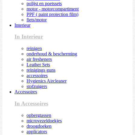
polijst en poetssets
motor - motorcompartiment
PPF ( paint protection film)
fiets/motor
Interieur
In Interieur
reinigen
onderhoud & bescherming
air fresheners
Leather Sets
reinigings guns
accessoires
Hygienics Aircleaner
stofzuigers
Accessoires
In Accessoires
opbergtassen
microvezeldoekjes
droogdoeken
applicators