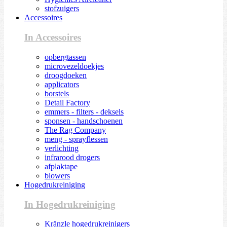
stofzuigers
Accessoires
In Accessoires
opbergtassen
microvezeldoekjes
droogdoeken
applicators
borstels
Detail Factory
emmers - filters - deksels
sponsen - handschoenen
The Rag Company
meng - sprayflessen
verlichting
infrarood drogers
afplaktape
blowers
Hogedrukreiniging
In Hogedrukreiniging
Kränzle hogedrukreinigers