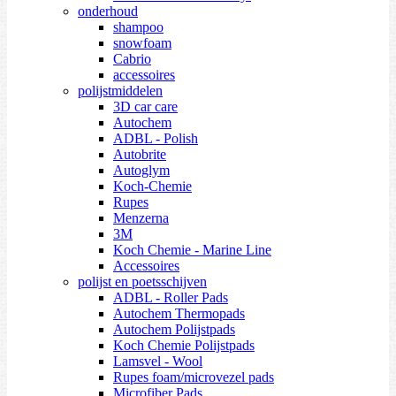
onderhoud
shampoo
snowfoam
Cabrio
accessoires
polijstmiddelen
3D car care
Autochem
ADBL - Polish
Autobrite
Autoglym
Koch-Chemie
Rupes
Menzerna
3M
Koch Chemie - Marine Line
Accessoires
polijst en poetsschijven
ADBL - Roller Pads
Autochem Thermopads
Autochem Polijstpads
Koch Chemie Polijstpads
Lamsvel - Wool
Rupes foam/microvezel pads
Microfiber Pads