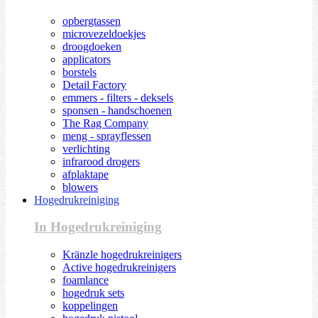
opbergtassen
microvezeldoekjes
droogdoeken
applicators
borstels
Detail Factory
emmers - filters - deksels
sponsen - handschoenen
The Rag Company
meng - sprayflessen
verlichting
infrarood drogers
afplaktape
blowers
Hogedrukreiniging
In Hogedrukreiniging
Kränzle hogedrukreinigers
Active hogedrukreinigers
foamlance
hogedruk sets
koppelingen