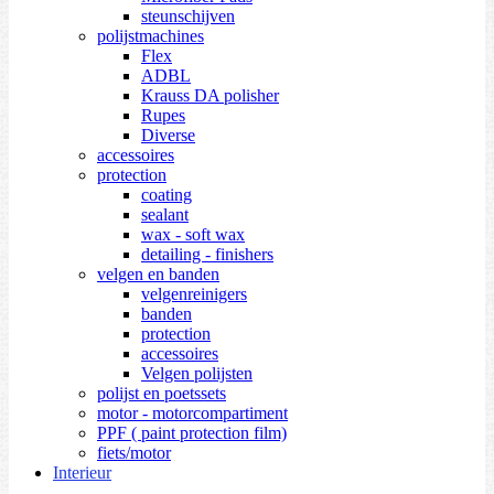
steunschijven
polijstmachines
Flex
ADBL
Krauss DA polisher
Rupes
Diverse
accessoires
protection
coating
sealant
wax - soft wax
detailing - finishers
velgen en banden
velgenreinigers
banden
protection
accessoires
Velgen polijsten
polijst en poetssets
motor - motorcompartiment
PPF ( paint protection film)
fiets/motor
Interieur