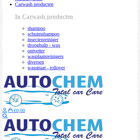
Carwash producten
In Carwash producten
shampoo
schuimshampoo
insectenreiniger
drooghulp - wax
ontvetter
wasplaatsreinigers
diversen
wasstraat - rollover
€0,00
Zoeken