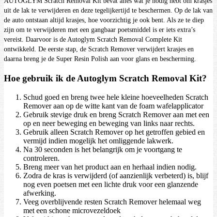
AUTOGLYM Scratch Removal Kit bevat alles wat je nodig hebt om krasjes
uit de lak te verwijderen en deze tegelijkertijd te beschermen. Op de lak van
de auto ontstaan altijd krasjes, hoe voorzichtig je ook bent. Als ze te diep
zijn om te verwijderen met een gangbaar poetsmiddel is er iets extra’s
vereist. Daarvoor is de Autoglym Scratch Removal Complete Kit
ontwikkeld. De eerste stap, de Scratch Remover verwijdert krasjes en
daarna breng je de Super Resin Polish aan voor glans en bescherming.
Hoe gebruik ik de Autoglym Scratch Removal Kit?
Schud goed en breng twee hele kleine hoeveelheden Scratch
Remover aan op de witte kant van de foam wafelapplicator
Gebruik stevige druk en breng Scratch Remover aan met een
op en neer beweging en beweging van links naar rechts.
Gebruik alleen Scratch Remover op het getroffen gebied en
vermijd indien mogelijk het omliggende lakwerk.
Na 30 seconden is het belangrijk om je voortgang te
controleren.
Breng meer van het product aan en herhaal indien nodig.
Zodra de kras is verwijderd (of aanzienlijk verbeterd) is, blijf
nog even poetsen met een lichte druk voor een glanzende
afwerking.
Veeg overblijvende resten Scratch Remover helemaal weg
met een schone microvezeldoek