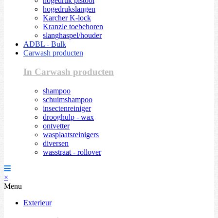
hogedruk pistool
hogedrukslangen
Karcher K-lock
Kranzle toebehoren
slanghaspel/houder
ADBL - Bulk
Carwash producten
In Carwash producten
shampoo
schuimshampoo
insectenreiniger
drooghulp - wax
ontvetter
wasplaatsreinigers
diversen
wasstraat - rollover
×
Menu
Exterieur