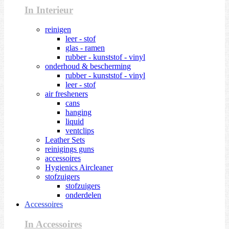
In Interieur
reinigen
leer - stof
glas - ramen
rubber - kunststof - vinyl
onderhoud & bescherming
rubber - kunststof - vinyl
leer - stof
air fresheners
cans
hanging
liquid
ventclips
Leather Sets
reinigings guns
accessoires
Hygienics Aircleaner
stofzuigers
stofzuigers
onderdelen
Accessoires
In Accessoires