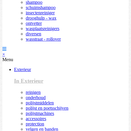
shampoo
schuimshampoo
insectenreiniger
drooghulp - wax
ontvetter
wasplaatsreinigers
diversen
wasstraat - rollover
×
Menu
Exterieur
In Exterieur
reinigen
onderhoud
polijstmiddelen
polijst en poetsschijven
polijstmachines
accessoires
protection
velgen en banden