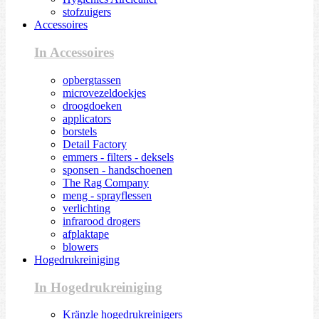
stofzuigers
Accessoires
In Accessoires
opbergtassen
microvezeldoekjes
droogdoeken
applicators
borstels
Detail Factory
emmers - filters - deksels
sponsen - handschoenen
The Rag Company
meng - sprayflessen
verlichting
infrarood drogers
afplaktape
blowers
Hogedrukreiniging
In Hogedrukreiniging
Kränzle hogedrukreinigers