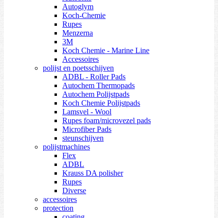
Autoglym
Koch-Chemie
Rupes
Menzerna
3M
Koch Chemie - Marine Line
Accessoires
polijst en poetsschijven
ADBL - Roller Pads
Autochem Thermopads
Autochem Polijstpads
Koch Chemie Polijstpads
Lamsvel - Wool
Rupes foam/microvezel pads
Microfiber Pads
steunschijven
polijstmachines
Flex
ADBL
Krauss DA polisher
Rupes
Diverse
accessoires
protection
coating