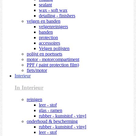
sealant
wax - soft wax
detailing - finishers
velgen en banden
velgenreinigers
banden
protection
accessoires
Velgen polijsten
polijst en poetssets
motor - motorcompartiment
PPF ( paint protection film)
fiets/motor
Interieur
In Interieur
reinigen
leer - stof
glas - ramen
rubber - kunststof - vinyl
onderhoud & bescherming
rubber - kunststof - vinyl
leer - stof