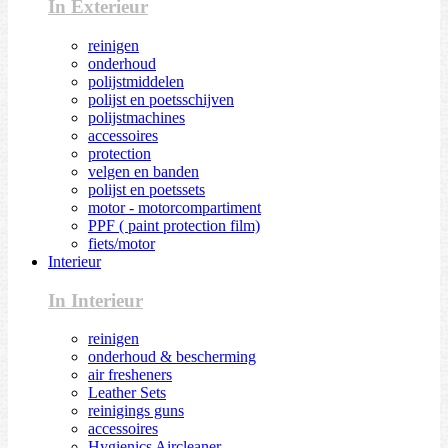
In Exterieur
reinigen
onderhoud
polijstmiddelen
polijst en poetsschijven
polijstmachines
accessoires
protection
velgen en banden
polijst en poetssets
motor - motorcompartiment
PPF ( paint protection film)
fiets/motor
Interieur
In Interieur
reinigen
onderhoud & bescherming
air fresheners
Leather Sets
reinigings guns
accessoires
Hygienics Aircleaner