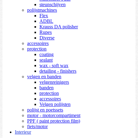
steunschijven
polijstmachines
Flex
ADBL
Krauss DA polisher
Rupes
Diverse
accessoires
protection
coating
sealant
wax - soft wax
detailing - finishers
velgen en banden
velgenreinigers
banden
protection
accessoires
Velgen polijsten
polijst en poetssets
motor - motorcompartiment
PPF ( paint protection film)
fiets/motor
Interieur