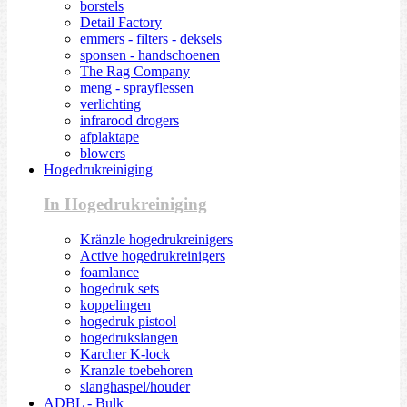
borstels
Detail Factory
emmers - filters - deksels
sponsen - handschoenen
The Rag Company
meng - sprayflessen
verlichting
infrarood drogers
afplaktape
blowers
Hogedrukreiniging
In Hogedrukreiniging
Kränzle hogedrukreinigers
Active hogedrukreinigers
foamlance
hogedruk sets
koppelingen
hogedruk pistool
hogedrukslangen
Karcher K-lock
Kranzle toebehoren
slanghaspel/houder
ADBL - Bulk