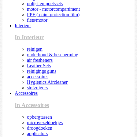
polijst en poetssets
motor - motorcompartiment
PPF ( paint protection film)
fiets/motor
Interieur
In Interieur
reinigen
onderhoud & bescherming
air fresheners
Leather Sets
reinigings guns
accessoires
Hygienics Aircleaner
stofzuigers
Accessoires
In Accessoires
opbergtassen
microvezeldoekjes
droogdoeken
applicators