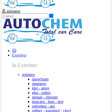
inloggen
Zoeken
Exterieur
In Exterieur
reinigen
snowfoam
shampoo
klei - spray
glas - ruiten
metaal - chroom
insecten - hars - teer
ontvetten - apc
rubber - kunststof - vinyl