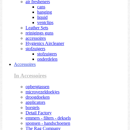
air fresheners
cans
hanging
liquid
ventclips
Leather Sets
reinigings guns
accessoires
Hygienics Aircleaner
stofzuigers
stofzuigers
onderdelen
Accessoires
In Accessoires
opbergtassen
microvezeldoekjes
droogdoeken
applicators
borstels
Detail Factory
emmers - filters - deksels
sponsen - handschoenen
The Rag Company