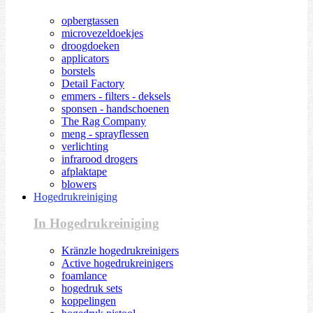
opbergtassen
microvezeldoekjes
droogdoeken
applicators
borstels
Detail Factory
emmers - filters - deksels
sponsen - handschoenen
The Rag Company
meng - sprayflessen
verlichting
infrarood drogers
afplaktape
blowers
Hogedrukreiniging
In Hogedrukreiniging
Kränzle hogedrukreinigers
Active hogedrukreinigers
foamlance
hogedruk sets
koppelingen