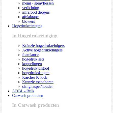
meng - sprayflessen
verlichting
infrarood drogers
afplaktape
blowers
Hogedrukreiniging
In Hogedrukreiniging
Kränzle hogedrukreinigers
Active hogedrukreinigers
foamlance
hogedruk sets
koppelingen
hogedruk pistool
hogedrukslangen
Karcher K-lock
Kranzle toebehoren
slanghaspel/houder
ADBL - Bulk
Carwash producten
In Carwash producten