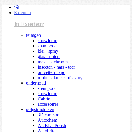
Exterieur
In Exterieur
reinigen
snowfoam
shampoo
klei - spray
glas - ruiten
metaal - chroom
insecten - hars - teer
ontvetten - apc
rubber - kunststof - vinyl
onderhoud
shampoo
snowfoam
Cabrio
accessoires
polijstmiddelen
3D car care
Autochem
ADBL - Polish
Autobrite