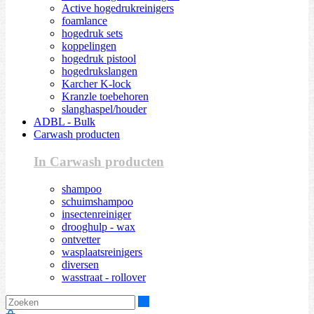
Active hogedrukreinigers
foamlance
hogedruk sets
koppelingen
hogedruk pistool
hogedrukslangen
Karcher K-lock
Kranzle toebehoren
slanghaspel/houder
ADBL - Bulk
Carwash producten
In Carwash producten
shampoo
schuimshampoo
insectenreiniger
drooghulp - wax
ontvetter
wasplaatsreinigers
diversen
wasstraat - rollover
Zoeken