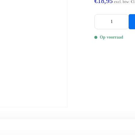
€18,95
excl. btw:
€1
Op voorraad