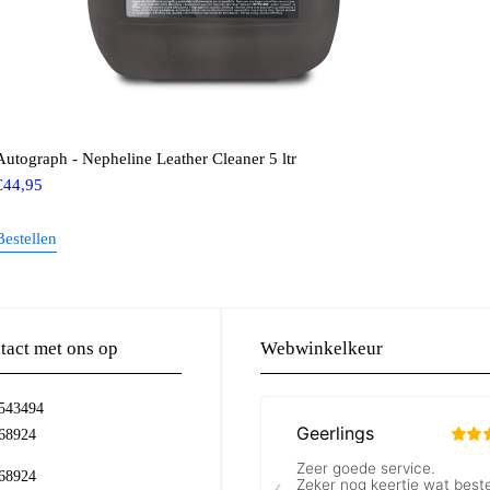
Autograph - Nepheline Leather Cleaner 5 ltr
€
44,95
Bestellen
act met ons op
Webwinkelkeur
-543494
68924
68924