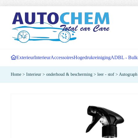
Exterieur
Interieur
Accessoires
Hogedrukreiniging
ADBL - Bulk
Home
>
Interieur
>
onderhoud & bescherming
>
leer - stof
>
Autograph 