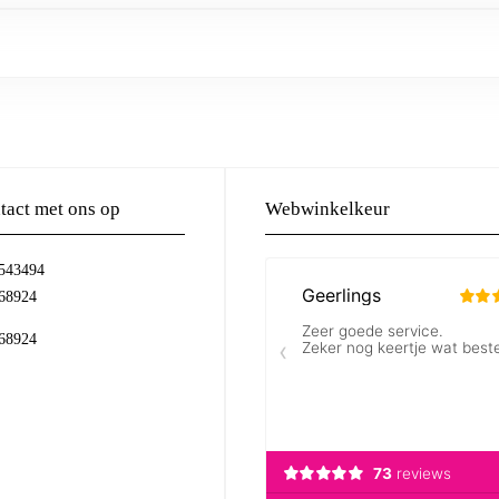
act met ons op
Webwinkelkeur
-543494
68924
68924