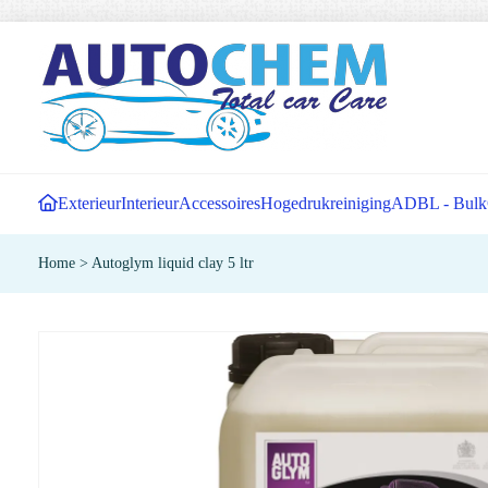
Exterieur
Interieur
Accessoires
Hogedrukreiniging
ADBL - Bulk
Home
>
Autoglym liquid clay 5 ltr