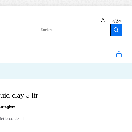
inloggen
Zoeken
id clay 5 ltr
Autoglym
iet beoordeeld