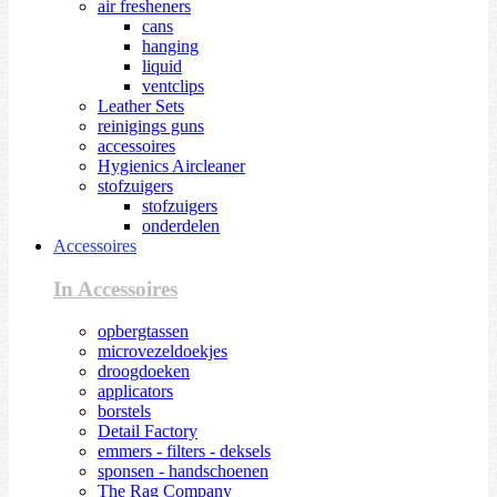
air fresheners
cans
hanging
liquid
ventclips
Leather Sets
reinigings guns
accessoires
Hygienics Aircleaner
stofzuigers
stofzuigers
onderdelen
Accessoires
In Accessoires
opbergtassen
microvezeldoekjes
droogdoeken
applicators
borstels
Detail Factory
emmers - filters - deksels
sponsen - handschoenen
The Rag Company