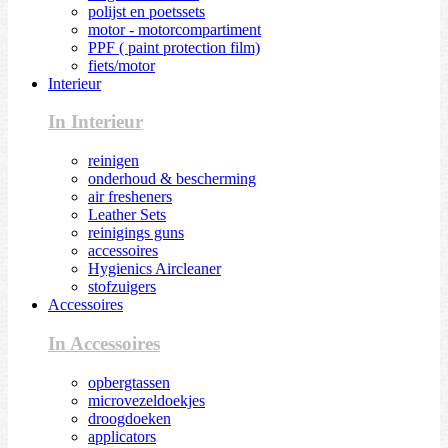
polijst en poetssets
motor - motorcompartiment
PPF ( paint protection film)
fiets/motor
Interieur
In Interieur
reinigen
onderhoud & bescherming
air fresheners
Leather Sets
reinigings guns
accessoires
Hygienics Aircleaner
stofzuigers
Accessoires
In Accessoires
opbergtassen
microvezeldoekjes
droogdoeken
applicators