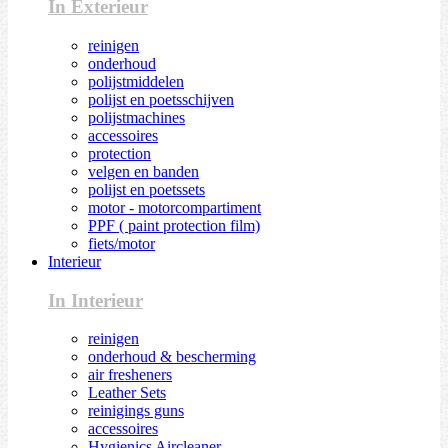
In Exterieur
reinigen
onderhoud
polijstmiddelen
polijst en poetsschijven
polijstmachines
accessoires
protection
velgen en banden
polijst en poetssets
motor - motorcompartiment
PPF ( paint protection film)
fiets/motor
Interieur
In Interieur
reinigen
onderhoud & bescherming
air fresheners
Leather Sets
reinigings guns
accessoires
Hygienics Aircleaner