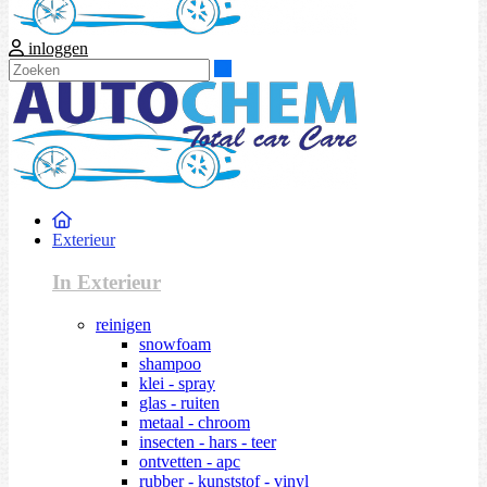
inloggen
Zoeken
Exterieur
In Exterieur
reinigen
snowfoam
shampoo
klei - spray
glas - ruiten
metaal - chroom
insecten - hars - teer
ontvetten - apc
rubber - kunststof - vinyl