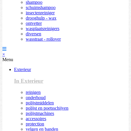
shampoo
schuimshampoo
insectenreiniger
drooghulp - wax
ontvetter
wasplaatsreinigers
diversen
wasstraat - rollover
×
Menu
Exterieur
In Exterieur
reinigen
onderhoud
polijstmiddelen
polijst en poetsschijven
polijstmachines
accessoires
protection
velgen en banden