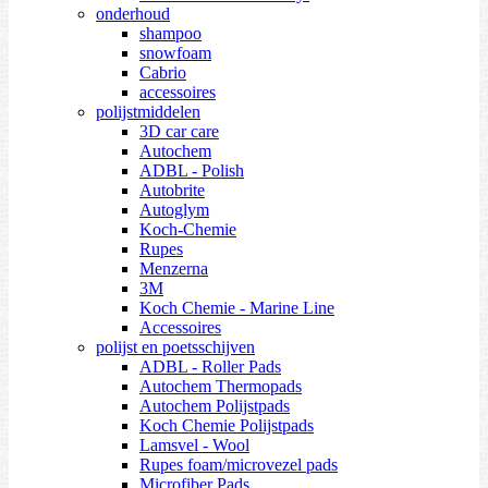
onderhoud
shampoo
snowfoam
Cabrio
accessoires
polijstmiddelen
3D car care
Autochem
ADBL - Polish
Autobrite
Autoglym
Koch-Chemie
Rupes
Menzerna
3M
Koch Chemie - Marine Line
Accessoires
polijst en poetsschijven
ADBL - Roller Pads
Autochem Thermopads
Autochem Polijstpads
Koch Chemie Polijstpads
Lamsvel - Wool
Rupes foam/microvezel pads
Microfiber Pads