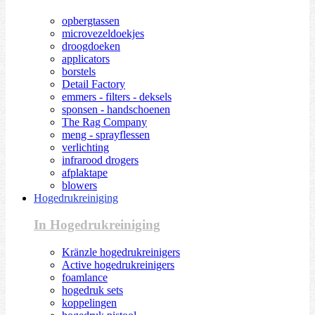
opbergtassen
microvezeldoekjes
droogdoeken
applicators
borstels
Detail Factory
emmers - filters - deksels
sponsen - handschoenen
The Rag Company
meng - sprayflessen
verlichting
infrarood drogers
afplaktape
blowers
Hogedrukreiniging
In Hogedrukreiniging
Kränzle hogedrukreinigers
Active hogedrukreinigers
foamlance
hogedruk sets
koppelingen