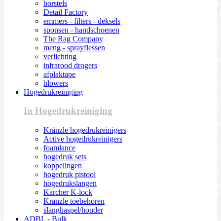
borstels
Detail Factory
emmers - filters - deksels
sponsen - handschoenen
The Rag Company
meng - sprayflessen
verlichting
infrarood drogers
afplaktape
blowers
Hogedrukreiniging
In Hogedrukreiniging
Kränzle hogedrukreinigers
Active hogedrukreinigers
foamlance
hogedruk sets
koppelingen
hogedruk pistool
hogedrukslangen
Karcher K-lock
Kranzle toebehoren
slanghaspel/houder
ADBL - Bulk