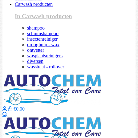
Carwash producten
In Carwash producten
shampoo
schuimshampoo
insectenreiniger
drooghulp - wax
ontvetter
wasplaatsreinigers
diversen
wasstraat - rollover
€0,00
Zoeken