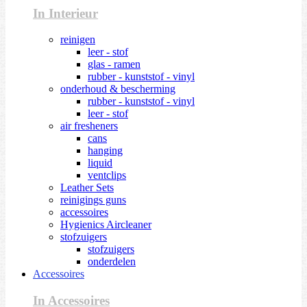
In Interieur
reinigen
leer - stof
glas - ramen
rubber - kunststof - vinyl
onderhoud & bescherming
rubber - kunststof - vinyl
leer - stof
air fresheners
cans
hanging
liquid
ventclips
Leather Sets
reinigings guns
accessoires
Hygienics Aircleaner
stofzuigers
stofzuigers
onderdelen
Accessoires
In Accessoires