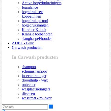
Active hogedrukreinigers
foamlance
hogedruk sets
koppelingen
hogedruk pistool
hogedrukslangen
Karcher K-lock
Kranzle toebehoren
slanghaspel/houder
ADBL - Bulk
Carwash producten
In Carwash producten
shampoo
schuimshampoo
insectenreiniger
drooghulp - wax
ontvetter
wasplaatsreinigers
diversen
wasstraat - rollover
Zoeken