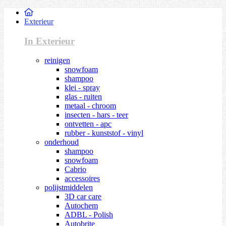
Exterieur
In Exterieur
reinigen
snowfoam
shampoo
klei - spray
glas - ruiten
metaal - chroom
insecten - hars - teer
ontvetten - apc
rubber - kunststof - vinyl
onderhoud
shampoo
snowfoam
Cabrio
accessoires
polijstmiddelen
3D car care
Autochem
ADBL - Polish
Autobrite