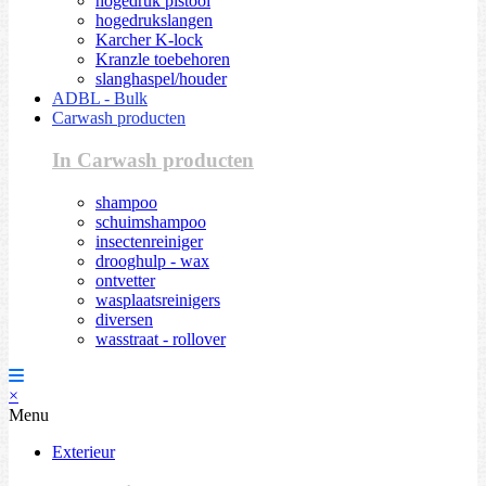
hogedruk pistool
hogedrukslangen
Karcher K-lock
Kranzle toebehoren
slanghaspel/houder
ADBL - Bulk
Carwash producten
In Carwash producten
shampoo
schuimshampoo
insectenreiniger
drooghulp - wax
ontvetter
wasplaatsreinigers
diversen
wasstraat - rollover
×
Menu
Exterieur