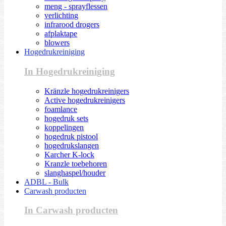
meng - sprayflessen
verlichting
infrarood drogers
afplaktape
blowers
Hogedrukreiniging
In Hogedrukreiniging
Kränzle hogedrukreinigers
Active hogedrukreinigers
foamlance
hogedruk sets
koppelingen
hogedruk pistool
hogedrukslangen
Karcher K-lock
Kranzle toebehoren
slanghaspel/houder
ADBL - Bulk
Carwash producten
In Carwash producten