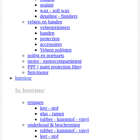
sealant
wax - soft wax
detailing - finishers
velgen en banden
velgenreinigers
banden
protection
accessoires
Velgen polijsten
polijst en poetssets
motor - motorcompartiment
PPF ( paint protection film)
fiets/motor
Interieur
In Interieur
reinigen
leer - stof
glas - ramen
rubber - kunststof - vinyl
onderhoud & bescherming
rubber - kunststof - vinyl
leer - stof