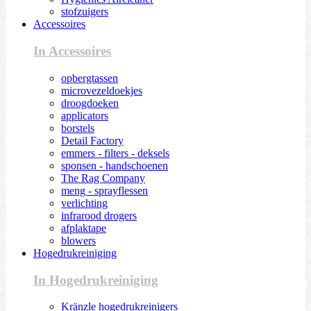
stofzuigers
Accessoires
In Accessoires
opbergtassen
microvezeldoekjes
droogdoeken
applicators
borstels
Detail Factory
emmers - filters - deksels
sponsen - handschoenen
The Rag Company
meng - sprayflessen
verlichting
infrarood drogers
afplaktape
blowers
Hogedrukreiniging
In Hogedrukreiniging
Kränzle hogedrukreinigers