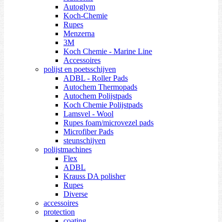
Autoglym
Koch-Chemie
Rupes
Menzerna
3M
Koch Chemie - Marine Line
Accessoires
polijst en poetsschijven
ADBL - Roller Pads
Autochem Thermopads
Autochem Polijstpads
Koch Chemie Polijstpads
Lamsvel - Wool
Rupes foam/microvezel pads
Microfiber Pads
steunschijven
polijstmachines
Flex
ADBL
Krauss DA polisher
Rupes
Diverse
accessoires
protection
coating