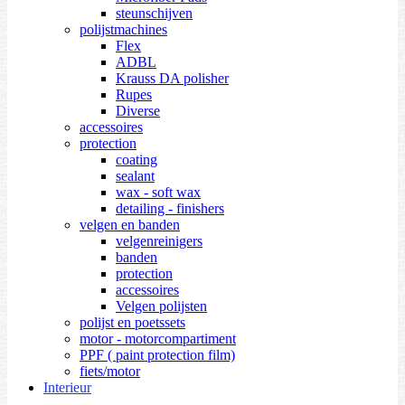
steunschijven
polijstmachines
Flex
ADBL
Krauss DA polisher
Rupes
Diverse
accessoires
protection
coating
sealant
wax - soft wax
detailing - finishers
velgen en banden
velgenreinigers
banden
protection
accessoires
Velgen polijsten
polijst en poetssets
motor - motorcompartiment
PPF ( paint protection film)
fiets/motor
Interieur