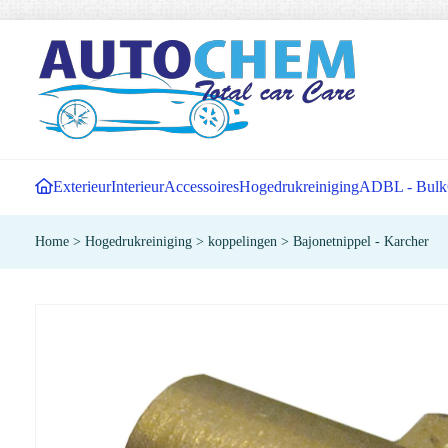
Exterieur
Interieur
Accessoires
Hogedrukreiniging
ADBL - Bulk
Home
>
Hogedrukreiniging
>
koppelingen
>
Bajonetnippel - Karcher