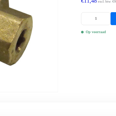
€11,48
excl. btw:
€9
Op voorraad