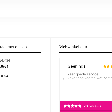
act met ons op
Webwinkelkeur
-543494
68924
68924