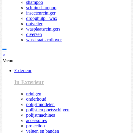
shampoo
schuimshampoo
insectenreiniger
drooghulp - wax
ontvetter
wasplaatsreinigers
diversen
wasstraat - rollover
×
Menu
Exterieur
In Exterieur
reinigen
onderhoud
polijstmiddelen
polijst en poetsschijven
polijstmachines
accessoires
protection
velgen en banden