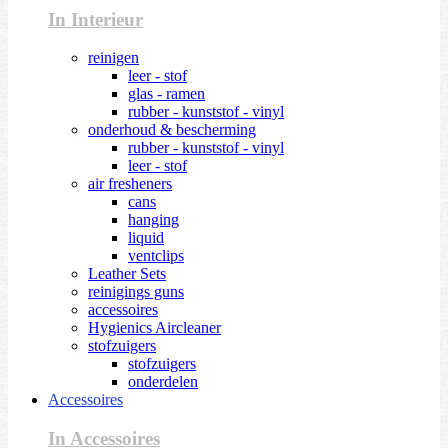
In Interieur
reinigen
leer - stof
glas - ramen
rubber - kunststof - vinyl
onderhoud & bescherming
rubber - kunststof - vinyl
leer - stof
air fresheners
cans
hanging
liquid
ventclips
Leather Sets
reinigings guns
accessoires
Hygienics Aircleaner
stofzuigers
stofzuigers
onderdelen
Accessoires
In Accessoires