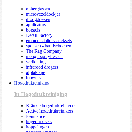
opbergtassen
microvezeldoekjes
droogdoeken
applicators
borstels
Detail Factory
emmers - filters - deksels
sponsen - handschoenen
The Rag Company
meng - sprayflessen
verlichting
infrarood drogers
afplaktape
blowers
Hogedrukreiniging
In Hogedrukreiniging
Kränzle hogedrukreinigers
Active hogedrukreinigers
foamlance
hogedruk sets
koppelingen