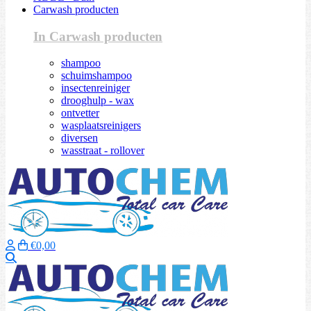
Carwash producten
In Carwash producten
shampoo
schuimshampoo
insectenreiniger
drooghulp - wax
ontvetter
wasplaatsreinigers
diversen
wasstraat - rollover
€0,00
Zoeken