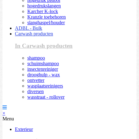
hogedruk pistool
hogedrukslangen
Karcher K-lock
Kranzle toebehoren
slanghaspel/houder
ADBL - Bulk
Carwash producten
In Carwash producten
shampoo
schuimshampoo
insectenreiniger
drooghulp - wax
ontvetter
wasplaatsreinigers
diversen
wasstraat - rollover
×
Menu
Exterieur