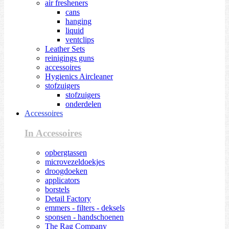
air fresheners
cans
hanging
liquid
ventclips
Leather Sets
reinigings guns
accessoires
Hygienics Aircleaner
stofzuigers
stofzuigers
onderdelen
Accessoires
In Accessoires
opbergtassen
microvezeldoekjes
droogdoeken
applicators
borstels
Detail Factory
emmers - filters - deksels
sponsen - handschoenen
The Rag Company