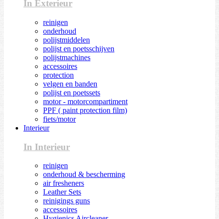
In Exterieur
reinigen
onderhoud
polijstmiddelen
polijst en poetsschijven
polijstmachines
accessoires
protection
velgen en banden
polijst en poetssets
motor - motorcompartiment
PPF ( paint protection film)
fiets/motor
Interieur
In Interieur
reinigen
onderhoud & bescherming
air fresheners
Leather Sets
reinigings guns
accessoires
Hygienics Aircleaner