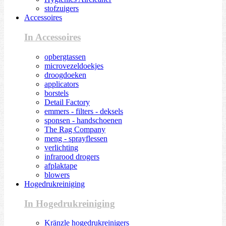
stofzuigers
Accessoires
In Accessoires
opbergtassen
microvezeldoekjes
droogdoeken
applicators
borstels
Detail Factory
emmers - filters - deksels
sponsen - handschoenen
The Rag Company
meng - sprayflessen
verlichting
infrarood drogers
afplaktape
blowers
Hogedrukreiniging
In Hogedrukreiniging
Kränzle hogedrukreinigers