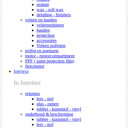
sealant
wax - soft wax
detailing - finishers
velgen en banden
velgenreinigers
banden
protection
accessoires
Velgen polijsten
polijst en poetssets
motor - motorcompartiment
PPF ( paint protection film)
fiets/motor
Interieur
In Interieur
reinigen
leer - stof
glas - ramen
rubber - kunststof - vinyl
onderhoud & bescherming
rubber - kunststof - vinyl
leer - stof