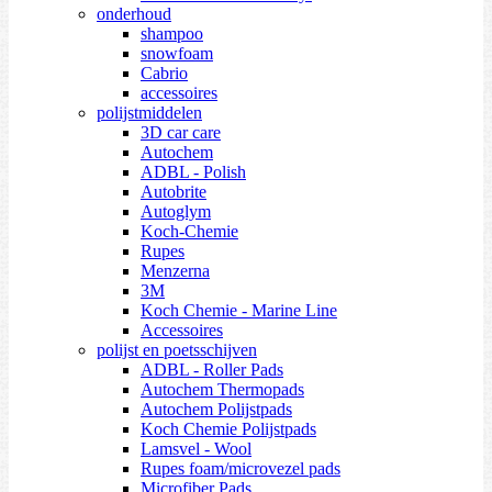
onderhoud
shampoo
snowfoam
Cabrio
accessoires
polijstmiddelen
3D car care
Autochem
ADBL - Polish
Autobrite
Autoglym
Koch-Chemie
Rupes
Menzerna
3M
Koch Chemie - Marine Line
Accessoires
polijst en poetsschijven
ADBL - Roller Pads
Autochem Thermopads
Autochem Polijstpads
Koch Chemie Polijstpads
Lamsvel - Wool
Rupes foam/microvezel pads
Microfiber Pads