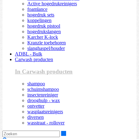
Active hogedrukreinigers
foamlance
hogedruk sets
koppelingen
hogedruk pistool
hogedrukslangen
Karcher K-lock
Kranzle toebehoren
slanghaspel/houder
ADBL - Bulk
Carwash producten
In Carwash producten
shampoo
schuimshampoo
insectenreiniger
drooghulp - wax
ontvetter
wasplaatsreinigers
diversen
wasstraat - rollover
Zoeken