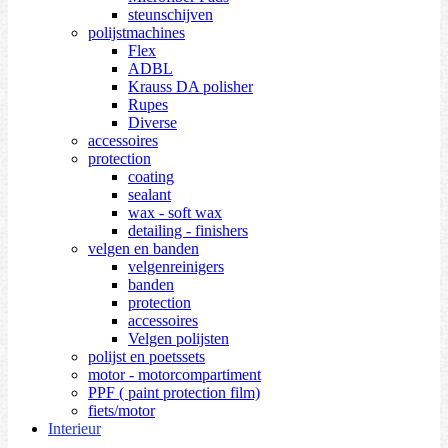
steunschijven
polijstmachines
Flex
ADBL
Krauss DA polisher
Rupes
Diverse
accessoires
protection
coating
sealant
wax - soft wax
detailing - finishers
velgen en banden
velgenreinigers
banden
protection
accessoires
Velgen polijsten
polijst en poetssets
motor - motorcompartiment
PPF ( paint protection film)
fiets/motor
Interieur