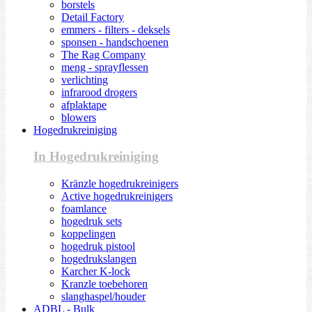
borstels
Detail Factory
emmers - filters - deksels
sponsen - handschoenen
The Rag Company
meng - sprayflessen
verlichting
infrarood drogers
afplaktape
blowers
Hogedrukreiniging
In Hogedrukreiniging
Kränzle hogedrukreinigers
Active hogedrukreinigers
foamlance
hogedruk sets
koppelingen
hogedruk pistool
hogedrukslangen
Karcher K-lock
Kranzle toebehoren
slanghaspel/houder
ADBL - Bulk