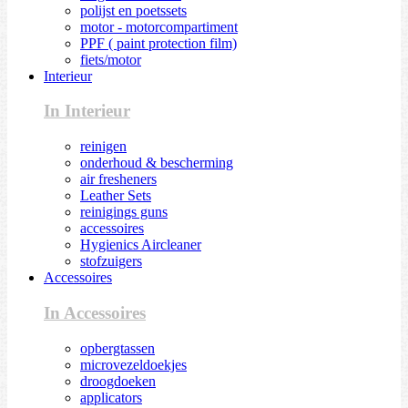
polijst en poetssets
motor - motorcompartiment
PPF ( paint protection film)
fiets/motor
Interieur
In Interieur
reinigen
onderhoud & bescherming
air fresheners
Leather Sets
reinigings guns
accessoires
Hygienics Aircleaner
stofzuigers
Accessoires
In Accessoires
opbergtassen
microvezeldoekjes
droogdoeken
applicators