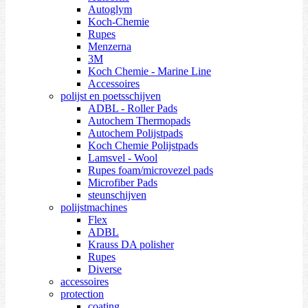
Autoglym
Koch-Chemie
Rupes
Menzerna
3M
Koch Chemie - Marine Line
Accessoires
polijst en poetsschijven
ADBL - Roller Pads
Autochem Thermopads
Autochem Polijstpads
Koch Chemie Polijstpads
Lamsvel - Wool
Rupes foam/microvezel pads
Microfiber Pads
steunschijven
polijstmachines
Flex
ADBL
Krauss DA polisher
Rupes
Diverse
accessoires
protection
coating