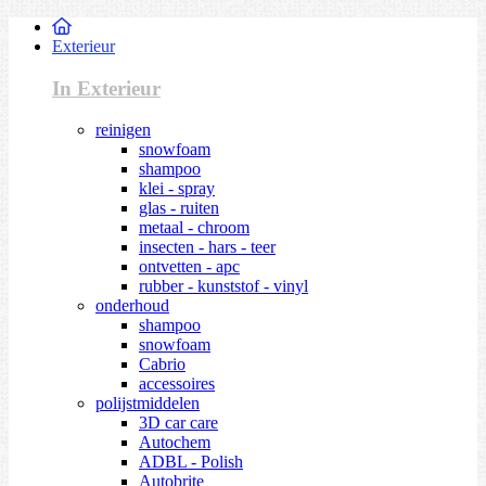
Exterieur
In Exterieur
reinigen
snowfoam
shampoo
klei - spray
glas - ruiten
metaal - chroom
insecten - hars - teer
ontvetten - apc
rubber - kunststof - vinyl
onderhoud
shampoo
snowfoam
Cabrio
accessoires
polijstmiddelen
3D car care
Autochem
ADBL - Polish
Autobrite