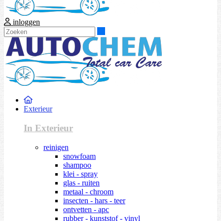
inloggen
Zoeken
Exterieur
In Exterieur
reinigen
snowfoam
shampoo
klei - spray
glas - ruiten
metaal - chroom
insecten - hars - teer
ontvetten - apc
rubber - kunststof - vinyl