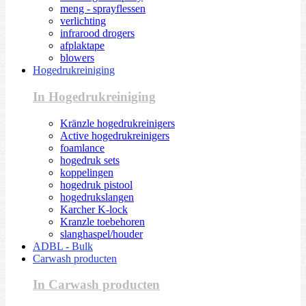
meng - sprayflessen
verlichting
infrarood drogers
afplaktape
blowers
Hogedrukreiniging
In Hogedrukreiniging
Kränzle hogedrukreinigers
Active hogedrukreinigers
foamlance
hogedruk sets
koppelingen
hogedruk pistool
hogedrukslangen
Karcher K-lock
Kranzle toebehoren
slanghaspel/houder
ADBL - Bulk
Carwash producten
In Carwash producten