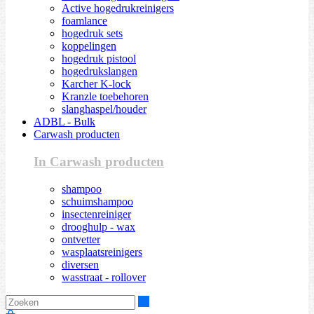
Active hogedrukreinigers
foamlance
hogedruk sets
koppelingen
hogedruk pistool
hogedrukslangen
Karcher K-lock
Kranzle toebehoren
slanghaspel/houder
ADBL - Bulk
Carwash producten
In Carwash producten
shampoo
schuimshampoo
insectenreiniger
drooghulp - wax
ontvetter
wasplaatsreinigers
diversen
wasstraat - rollover
Zoeken