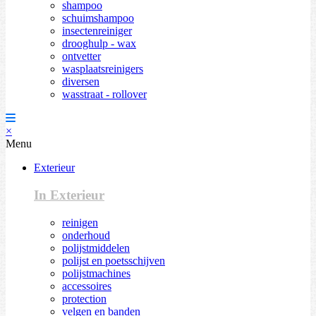
shampoo
schuimshampoo
insectenreiniger
drooghulp - wax
ontvetter
wasplaatsreinigers
diversen
wasstraat - rollover
×
Menu
Exterieur
In Exterieur
reinigen
onderhoud
polijstmiddelen
polijst en poetsschijven
polijstmachines
accessoires
protection
velgen en banden