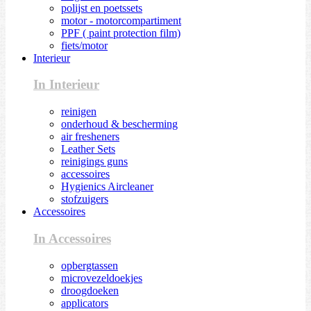
polijst en poetssets
motor - motorcompartiment
PPF ( paint protection film)
fiets/motor
Interieur
In Interieur
reinigen
onderhoud & bescherming
air fresheners
Leather Sets
reinigings guns
accessoires
Hygienics Aircleaner
stofzuigers
Accessoires
In Accessoires
opbergtassen
microvezeldoekjes
droogdoeken
applicators