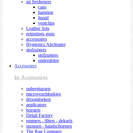
air fresheners
cans
hanging
liquid
ventclips
Leather Sets
reinigings guns
accessoires
Hygienics Aircleaner
stofzuigers
stofzuigers
onderdelen
Accessoires
In Accessoires
opbergtassen
microvezeldoekjes
droogdoeken
applicators
borstels
Detail Factory
emmers - filters - deksels
sponsen - handschoenen
The Rag Company