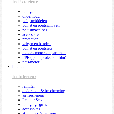
In Exterieur
reinigen
onderhoud
polijstmiddelen
polijst en poetsschijven
polijstmachines
accessoires
protection
velgen en banden
polijst en poetssets
motor - motorcompartiment
PPF ( paint protection film)
fiets/motor
Interieur
In Interieur
reinigen
onderhoud & bescherming
air fresheners
Leather Sets
reinigings guns
accessoires
Hygienics Aircleaner