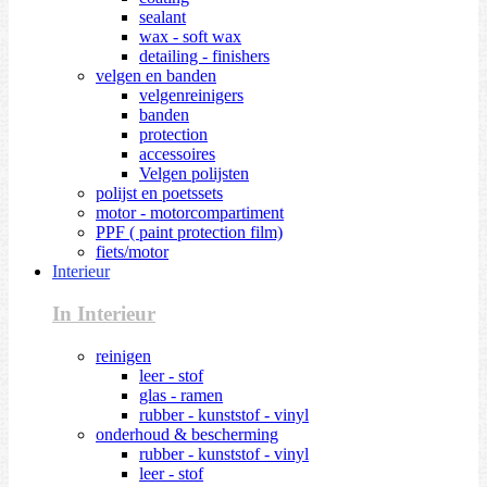
sealant
wax - soft wax
detailing - finishers
velgen en banden
velgenreinigers
banden
protection
accessoires
Velgen polijsten
polijst en poetssets
motor - motorcompartiment
PPF ( paint protection film)
fiets/motor
Interieur
In Interieur
reinigen
leer - stof
glas - ramen
rubber - kunststof - vinyl
onderhoud & bescherming
rubber - kunststof - vinyl
leer - stof