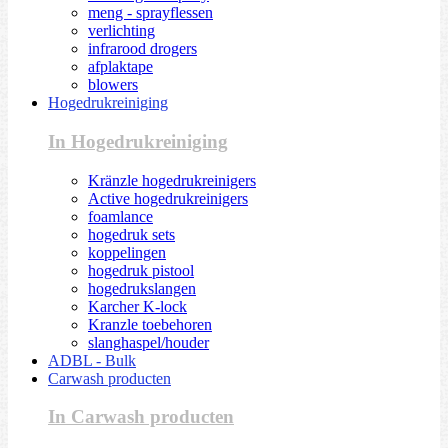
meng - sprayflessen
verlichting
infrarood drogers
afplaktape
blowers
Hogedrukreiniging
In Hogedrukreiniging
Kränzle hogedrukreinigers
Active hogedrukreinigers
foamlance
hogedruk sets
koppelingen
hogedruk pistool
hogedrukslangen
Karcher K-lock
Kranzle toebehoren
slanghaspel/houder
ADBL - Bulk
Carwash producten
In Carwash producten