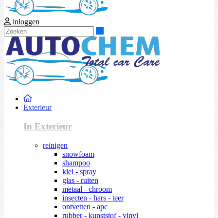
inloggen
Zoeken
Exterieur
In Exterieur
reinigen
snowfoam
shampoo
klei - spray
glas - ruiten
metaal - chroom
insecten - hars - teer
ontvetten - apc
rubber - kunststof - vinyl