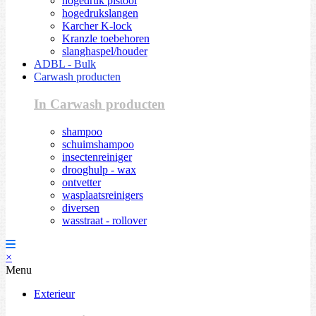
hogedruk pistool
hogedrukslangen
Karcher K-lock
Kranzle toebehoren
slanghaspel/houder
ADBL - Bulk
Carwash producten
In Carwash producten
shampoo
schuimshampoo
insectenreiniger
drooghulp - wax
ontvetter
wasplaatsreinigers
diversen
wasstraat - rollover
×
Menu
Exterieur