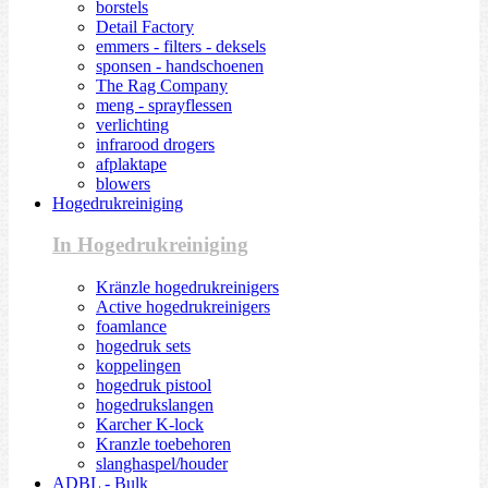
borstels
Detail Factory
emmers - filters - deksels
sponsen - handschoenen
The Rag Company
meng - sprayflessen
verlichting
infrarood drogers
afplaktape
blowers
Hogedrukreiniging
In Hogedrukreiniging
Kränzle hogedrukreinigers
Active hogedrukreinigers
foamlance
hogedruk sets
koppelingen
hogedruk pistool
hogedrukslangen
Karcher K-lock
Kranzle toebehoren
slanghaspel/houder
ADBL - Bulk