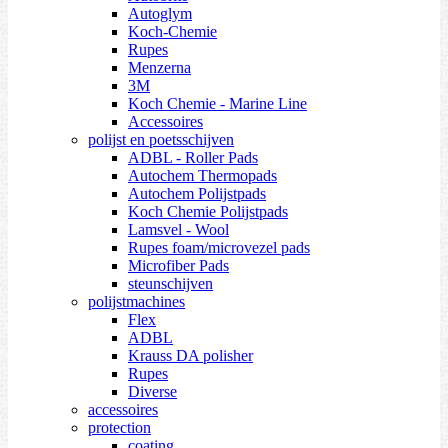
Autoglym
Koch-Chemie
Rupes
Menzerna
3M
Koch Chemie - Marine Line
Accessoires
polijst en poetsschijven
ADBL - Roller Pads
Autochem Thermopads
Autochem Polijstpads
Koch Chemie Polijstpads
Lamsvel - Wool
Rupes foam/microvezel pads
Microfiber Pads
steunschijven
polijstmachines
Flex
ADBL
Krauss DA polisher
Rupes
Diverse
accessoires
protection
coating