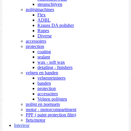
steunschijven
polijstmachines
Flex
ADBL
Krauss DA polisher
Rupes
Diverse
accessoires
protection
coating
sealant
wax - soft wax
detailing - finishers
velgen en banden
velgenreinigers
banden
protection
accessoires
Velgen polijsten
polijst en poetssets
motor - motorcompartiment
PPF ( paint protection film)
fiets/motor
Interieur