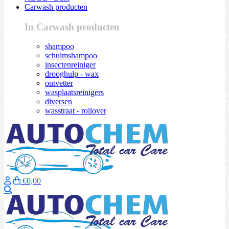
Carwash producten
In Carwash producten
shampoo
schuimshampoo
insectenreiniger
drooghulp - wax
ontvetter
wasplaatsreinigers
diversen
wasstraat - rollover
€0,00
Zoeken