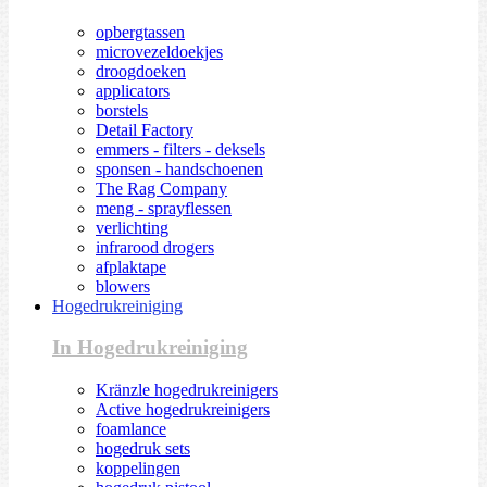
opbergtassen
microvezeldoekjes
droogdoeken
applicators
borstels
Detail Factory
emmers - filters - deksels
sponsen - handschoenen
The Rag Company
meng - sprayflessen
verlichting
infrarood drogers
afplaktape
blowers
Hogedrukreiniging
In Hogedrukreiniging
Kränzle hogedrukreinigers
Active hogedrukreinigers
foamlance
hogedruk sets
koppelingen