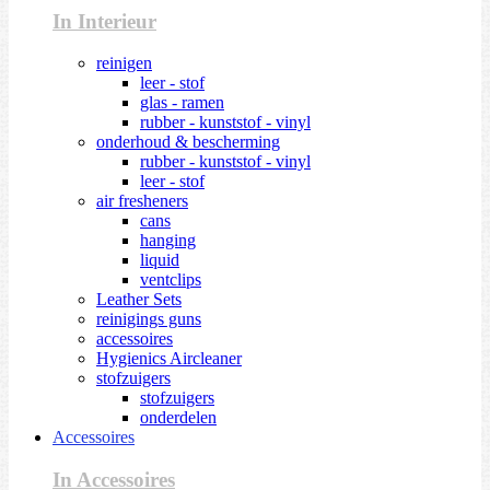
In Interieur
reinigen
leer - stof
glas - ramen
rubber - kunststof - vinyl
onderhoud & bescherming
rubber - kunststof - vinyl
leer - stof
air fresheners
cans
hanging
liquid
ventclips
Leather Sets
reinigings guns
accessoires
Hygienics Aircleaner
stofzuigers
stofzuigers
onderdelen
Accessoires
In Accessoires