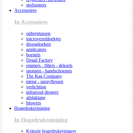
stofzuigers
Accessoires
In Accessoires
opbergtassen
microvezeldoekjes
droogdoeken
applicators
borstels
Detail Factory
emmers - filters - deksels
sponsen - handschoenen
The Rag Company
meng - sprayflessen
verlichting
infrarood drogers
afplaktape
blowers
Hogedrukreiniging
In Hogedrukreiniging
Kränzle hogedrukreinigers