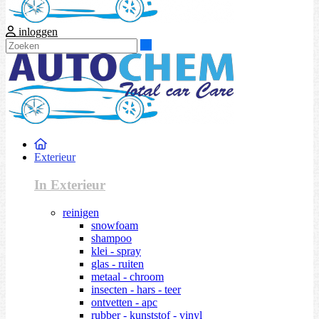
inloggen
Zoeken
Exterieur
In Exterieur
reinigen
snowfoam
shampoo
klei - spray
glas - ruiten
metaal - chroom
insecten - hars - teer
ontvetten - apc
rubber - kunststof - vinyl