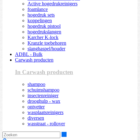
Active hogedrukreinigers
foamlance
hogedruk sets
koppelingen
hogedruk pistool
hogedrukslangen
Karcher K-lock
Kranzle toebehoren
slanghaspel/houder
ADBL - Bulk
Carwash producten
In Carwash producten
shampoo
schuimshampoo
insectenreiniger
drooghulp - wax
ontvetter
wasplaatsreinigers
diversen
wasstraat - rollover
Zoeken