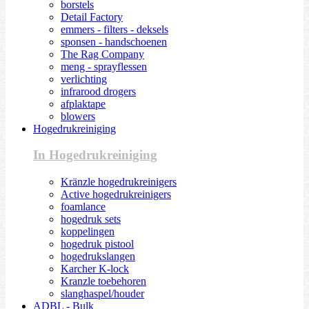
borstels
Detail Factory
emmers - filters - deksels
sponsen - handschoenen
The Rag Company
meng - sprayflessen
verlichting
infrarood drogers
afplaktape
blowers
Hogedrukreiniging
In Hogedrukreiniging
Kränzle hogedrukreinigers
Active hogedrukreinigers
foamlance
hogedruk sets
koppelingen
hogedruk pistool
hogedrukslangen
Karcher K-lock
Kranzle toebehoren
slanghaspel/houder
ADBL - Bulk