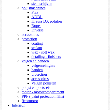
steunschijven
polijstmachines
Flex
ADBL
Krauss DA polisher
Rupes
Diverse
accessoires
protection
coating
sealant
wax - soft wax
detailing - finishers
velgen en banden
velgenreinigers
banden
protection
accessoires
Velgen polijsten
polijst en poetssets
motor - motorcompartiment
PPF ( paint protection film)
fiets/motor
Interieur