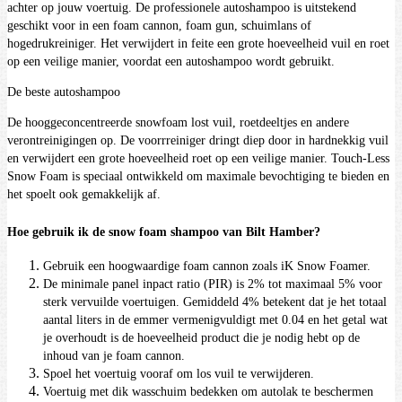
achter op jouw voertuig. De professionele autoshampoo is uitstekend
geschikt voor in een foam cannon, foam gun, schuimlans of
hogedrukreiniger. Het verwijdert in feite een grote hoeveelheid vuil en roet
op een veilige manier, voordat een autoshampoo wordt gebruikt.
De beste autoshampoo
De hooggeconcentreerde snowfoam lost vuil, roetdeeltjes en andere
verontreinigingen op. De voorrreiniger dringt diep door in hardnekkig vuil
en verwijdert een grote hoeveelheid roet op een veilige manier. Touch-Less
Snow Foam is speciaal ontwikkeld om maximale bevochtiging te bieden en
het spoelt ook gemakkelijk af.
Hoe gebruik ik de snow foam shampoo van Bilt Hamber?
Gebruik een hoogwaardige foam cannon zoals iK Snow Foamer.
De minimale panel inpact ratio (PIR) is 2% tot maximaal 5% voor
sterk vervuilde voertuigen. Gemiddeld 4% betekent dat je het totaal
aantal liters in de emmer vermenigvuldigt met 0.04 en het getal wat
je overhoudt is de hoeveelheid product die je nodig hebt op de
inhoud van je foam cannon.
Spoel het voertuig vooraf om los vuil te verwijderen.
Voertuig met dik wasschuim bedekken om autolak te beschermen