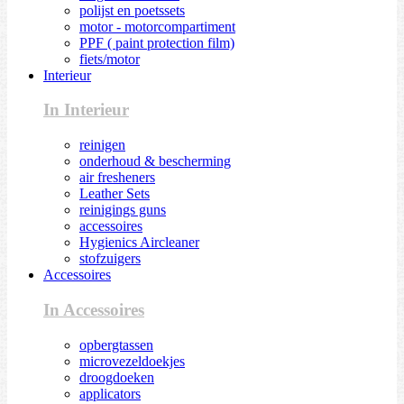
polijst en poetssets
motor - motorcompartiment
PPF ( paint protection film)
fiets/motor
Interieur
In Interieur
reinigen
onderhoud & bescherming
air fresheners
Leather Sets
reinigings guns
accessoires
Hygienics Aircleaner
stofzuigers
Accessoires
In Accessoires
opbergtassen
microvezeldoekjes
droogdoeken
applicators