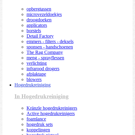
opbergtassen
microvezeldoekjes
droogdoeken
applicators
borstels
Detail Factory
emmers - filters - deksels
sponsen - handschoenen
The Rag Company
meng - sprayflessen
verlichting
infrarood drogers
afplaktape
blowers
Hogedrukreiniging
In Hogedrukreiniging
Kränzle hogedrukreinigers
Active hogedrukreinigers
foamlance
hogedruk sets
koppelingen