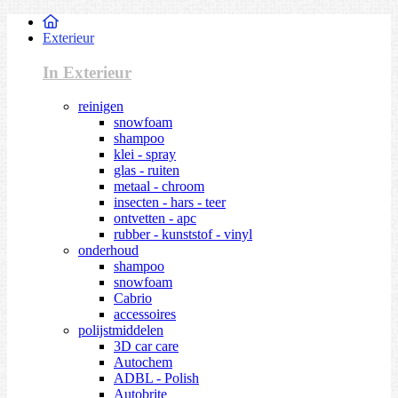
Exterieur
In Exterieur
reinigen
snowfoam
shampoo
klei - spray
glas - ruiten
metaal - chroom
insecten - hars - teer
ontvetten - apc
rubber - kunststof - vinyl
onderhoud
shampoo
snowfoam
Cabrio
accessoires
polijstmiddelen
3D car care
Autochem
ADBL - Polish
Autobrite