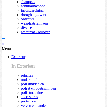
shampoo
schuimshampoo
insectenreiniger
drooghulp - wax
ontvetter
wasplaatsreinigers
diversen
wasstraat - rollover
×
Menu
Exterieur
In Exterieur
reinigen
onderhoud
polijstmiddelen
polijst en poetsschijven
polijstmachines
accessoires
protection
velgen en banden