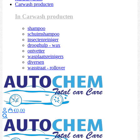
Carwash producten
In Carwash producten
shampoo
schuimshampoo
insectenreiniger
drooghulp - wax
ontvetter
wasplaatsreinigers
diversen
wasstraat - rollover
€0,00
Zoeken