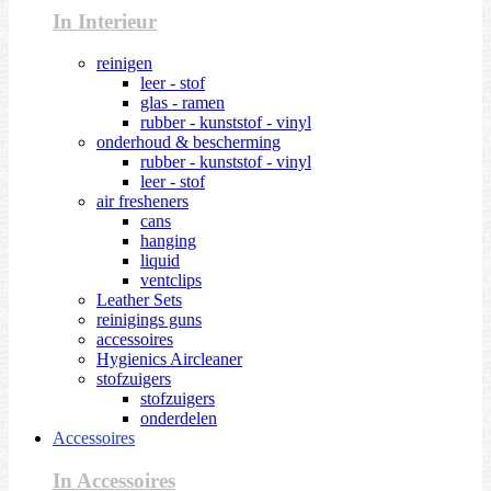
In Interieur
reinigen
leer - stof
glas - ramen
rubber - kunststof - vinyl
onderhoud & bescherming
rubber - kunststof - vinyl
leer - stof
air fresheners
cans
hanging
liquid
ventclips
Leather Sets
reinigings guns
accessoires
Hygienics Aircleaner
stofzuigers
stofzuigers
onderdelen
Accessoires
In Accessoires