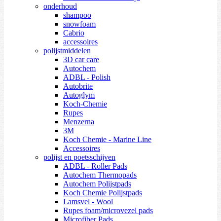
onderhoud
shampoo
snowfoam
Cabrio
accessoires
polijstmiddelen
3D car care
Autochem
ADBL - Polish
Autobrite
Autoglym
Koch-Chemie
Rupes
Menzerna
3M
Koch Chemie - Marine Line
Accessoires
polijst en poetsschijven
ADBL - Roller Pads
Autochem Thermopads
Autochem Polijstpads
Koch Chemie Polijstpads
Lamsvel - Wool
Rupes foam/microvezel pads
Microfiber Pads