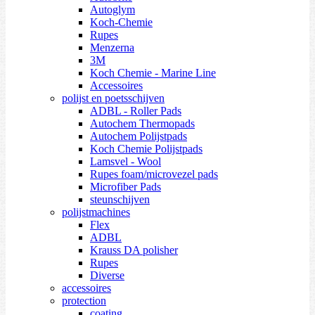
Autoglym
Koch-Chemie
Rupes
Menzerna
3M
Koch Chemie - Marine Line
Accessoires
polijst en poetsschijven
ADBL - Roller Pads
Autochem Thermopads
Autochem Polijstpads
Koch Chemie Polijstpads
Lamsvel - Wool
Rupes foam/microvezel pads
Microfiber Pads
steunschijven
polijstmachines
Flex
ADBL
Krauss DA polisher
Rupes
Diverse
accessoires
protection
coating