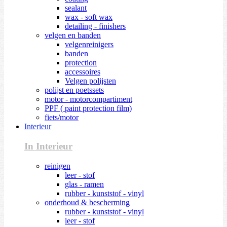
sealant
wax - soft wax
detailing - finishers
velgen en banden
velgenreinigers
banden
protection
accessoires
Velgen polijsten
polijst en poetssets
motor - motorcompartiment
PPF ( paint protection film)
fiets/motor
Interieur
In Interieur
reinigen
leer - stof
glas - ramen
rubber - kunststof - vinyl
onderhoud & bescherming
rubber - kunststof - vinyl
leer - stof