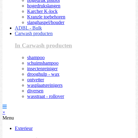
hogedruk pistool
hogedrukslangen
Karcher K-lock
Kranzle toebehoren
slanghaspel/houder
ADBL - Bulk
Carwash producten
In Carwash producten
shampoo
schuimshampoo
insectenreiniger
drooghulp - wax
ontvetter
wasplaatsreinigers
diversen
wasstraat - rollover
×
Menu
Exterieur