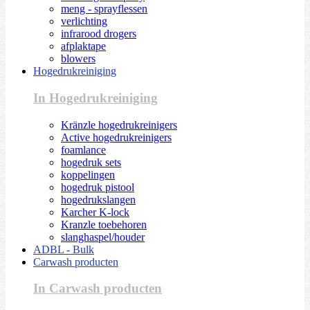
meng - sprayflessen
verlichting
infrarood drogers
afplaktape
blowers
Hogedrukreiniging
In Hogedrukreiniging
Kränzle hogedrukreinigers
Active hogedrukreinigers
foamlance
hogedruk sets
koppelingen
hogedruk pistool
hogedrukslangen
Karcher K-lock
Kranzle toebehoren
slanghaspel/houder
ADBL - Bulk
Carwash producten
In Carwash producten