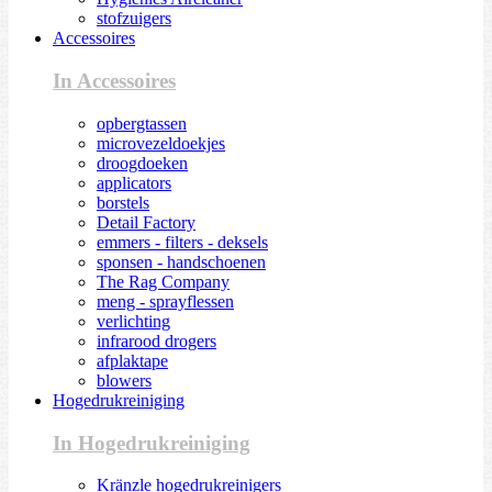
stofzuigers
Accessoires
In Accessoires
opbergtassen
microvezeldoekjes
droogdoeken
applicators
borstels
Detail Factory
emmers - filters - deksels
sponsen - handschoenen
The Rag Company
meng - sprayflessen
verlichting
infrarood drogers
afplaktape
blowers
Hogedrukreiniging
In Hogedrukreiniging
Kränzle hogedrukreinigers