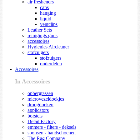
air fresheners
cans
hanging
liquid
ventclips
Leather Sets
reinigings guns
accessoires
Hygienics Aircleaner
stofzuigers
stofzuigers
onderdelen
Accessoires
In Accessoires
opbergtassen
microvezeldoekjes
droogdoeken
applicators
borstels
Detail Factory
emmers - filters - deksels
sponsen - handschoenen
The Rag Company