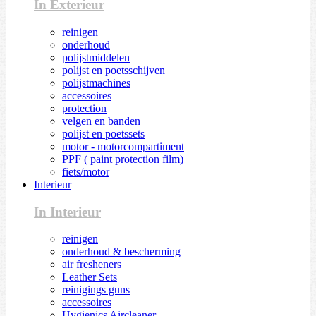
In Exterieur
reinigen
onderhoud
polijstmiddelen
polijst en poetsschijven
polijstmachines
accessoires
protection
velgen en banden
polijst en poetssets
motor - motorcompartiment
PPF ( paint protection film)
fiets/motor
Interieur
In Interieur
reinigen
onderhoud & bescherming
air fresheners
Leather Sets
reinigings guns
accessoires
Hygienics Aircleaner