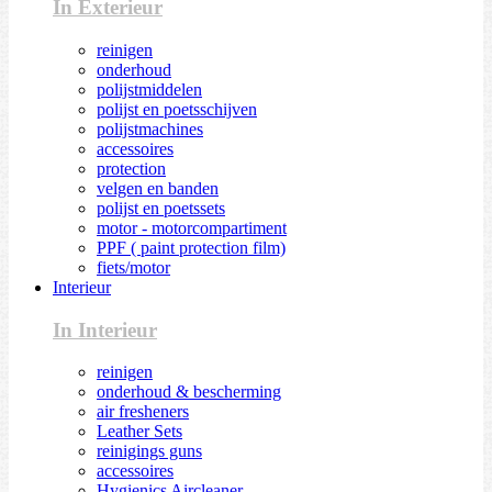
In Exterieur
reinigen
onderhoud
polijstmiddelen
polijst en poetsschijven
polijstmachines
accessoires
protection
velgen en banden
polijst en poetssets
motor - motorcompartiment
PPF ( paint protection film)
fiets/motor
Interieur
In Interieur
reinigen
onderhoud & bescherming
air fresheners
Leather Sets
reinigings guns
accessoires
Hygienics Aircleaner