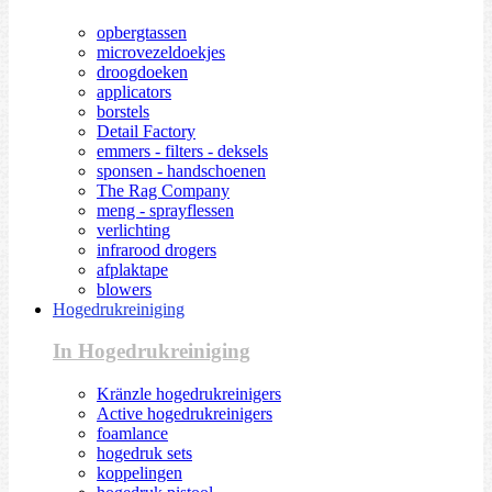
opbergtassen
microvezeldoekjes
droogdoeken
applicators
borstels
Detail Factory
emmers - filters - deksels
sponsen - handschoenen
The Rag Company
meng - sprayflessen
verlichting
infrarood drogers
afplaktape
blowers
Hogedrukreiniging
In Hogedrukreiniging
Kränzle hogedrukreinigers
Active hogedrukreinigers
foamlance
hogedruk sets
koppelingen