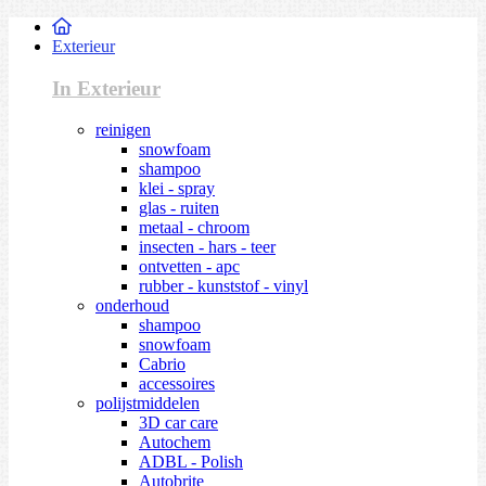
Exterieur
In Exterieur
reinigen
snowfoam
shampoo
klei - spray
glas - ruiten
metaal - chroom
insecten - hars - teer
ontvetten - apc
rubber - kunststof - vinyl
onderhoud
shampoo
snowfoam
Cabrio
accessoires
polijstmiddelen
3D car care
Autochem
ADBL - Polish
Autobrite