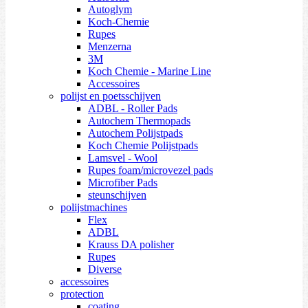
Autoglym
Koch-Chemie
Rupes
Menzerna
3M
Koch Chemie - Marine Line
Accessoires
polijst en poetsschijven
ADBL - Roller Pads
Autochem Thermopads
Autochem Polijstpads
Koch Chemie Polijstpads
Lamsvel - Wool
Rupes foam/microvezel pads
Microfiber Pads
steunschijven
polijstmachines
Flex
ADBL
Krauss DA polisher
Rupes
Diverse
accessoires
protection
coating