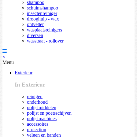
shampoo
schuimshampoo
insectenreiniger
drooghulp - wax
ontvetter
wasplaatsreinigers
diversen
wasstraat - rollover
×
Menu
Exterieur
In Exterieur
reinigen
onderhoud
polijstmiddelen
polijst en poetsschijven
polijstmachines
accessoires
protection
velgen en banden