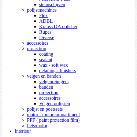
steunschijven
polijstmachines
Flex
ADBL
Krauss DA polisher
Rupes
Diverse
accessoires
protection
coating
sealant
wax - soft wax
detailing - finishers
velgen en banden
velgenreinigers
banden
protection
accessoires
Velgen polijsten
polijst en poetssets
motor - motorcompartiment
PPF ( paint protection film)
fiets/motor
Interieur