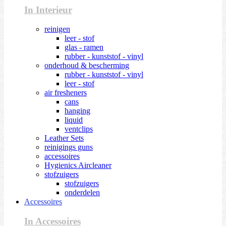
In Interieur
reinigen
leer - stof
glas - ramen
rubber - kunststof - vinyl
onderhoud & bescherming
rubber - kunststof - vinyl
leer - stof
air fresheners
cans
hanging
liquid
ventclips
Leather Sets
reinigings guns
accessoires
Hygienics Aircleaner
stofzuigers
stofzuigers
onderdelen
Accessoires
In Accessoires