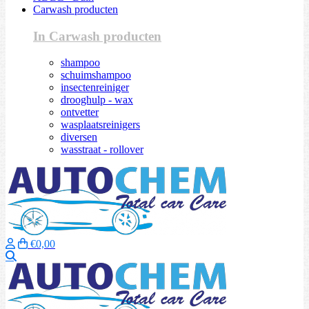
Carwash producten
In Carwash producten
shampoo
schuimshampoo
insectenreiniger
drooghulp - wax
ontvetter
wasplaatsreinigers
diversen
wasstraat - rollover
€0,00
Zoeken