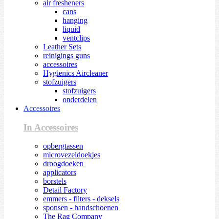
air fresheners
cans
hanging
liquid
ventclips
Leather Sets
reinigings guns
accessoires
Hygienics Aircleaner
stofzuigers
stofzuigers
onderdelen
Accessoires
In Accessoires
opbergtassen
microvezeldoekjes
droogdoeken
applicators
borstels
Detail Factory
emmers - filters - deksels
sponsen - handschoenen
The Rag Company