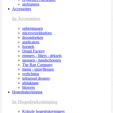
stofzuigers
Accessoires
In Accessoires
opbergtassen
microvezeldoekjes
droogdoeken
applicators
borstels
Detail Factory
emmers - filters - deksels
sponsen - handschoenen
The Rag Company
meng - sprayflessen
verlichting
infrarood drogers
afplaktape
blowers
Hogedrukreiniging
In Hogedrukreiniging
Kränzle hogedrukreinigers