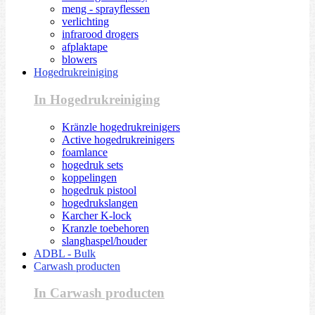
meng - sprayflessen
verlichting
infrarood drogers
afplaktape
blowers
Hogedrukreiniging
In Hogedrukreiniging
Kränzle hogedrukreinigers
Active hogedrukreinigers
foamlance
hogedruk sets
koppelingen
hogedruk pistool
hogedrukslangen
Karcher K-lock
Kranzle toebehoren
slanghaspel/houder
ADBL - Bulk
Carwash producten
In Carwash producten