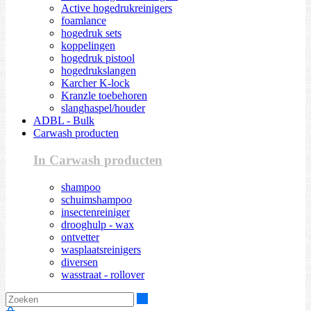
Active hogedrukreinigers
foamlance
hogedruk sets
koppelingen
hogedruk pistool
hogedrukslangen
Karcher K-lock
Kranzle toebehoren
slanghaspel/houder
ADBL - Bulk
Carwash producten
In Carwash producten
shampoo
schuimshampoo
insectenreiniger
drooghulp - wax
ontvetter
wasplaatsreinigers
diversen
wasstraat - rollover
Zoeken