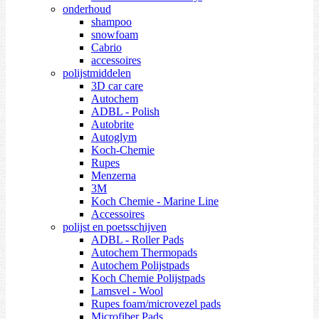
onderhoud
shampoo
snowfoam
Cabrio
accessoires
polijstmiddelen
3D car care
Autochem
ADBL - Polish
Autobrite
Autoglym
Koch-Chemie
Rupes
Menzerna
3M
Koch Chemie - Marine Line
Accessoires
polijst en poetsschijven
ADBL - Roller Pads
Autochem Thermopads
Autochem Polijstpads
Koch Chemie Polijstpads
Lamsvel - Wool
Rupes foam/microvezel pads
Microfiber Pads