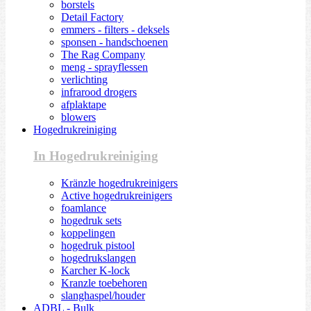
borstels
Detail Factory
emmers - filters - deksels
sponsen - handschoenen
The Rag Company
meng - sprayflessen
verlichting
infrarood drogers
afplaktape
blowers
Hogedrukreiniging
In Hogedrukreiniging
Kränzle hogedrukreinigers
Active hogedrukreinigers
foamlance
hogedruk sets
koppelingen
hogedruk pistool
hogedrukslangen
Karcher K-lock
Kranzle toebehoren
slanghaspel/houder
ADBL - Bulk