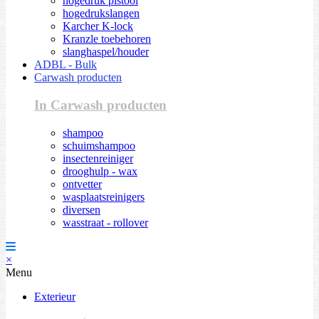
hogedruk pistool
hogedrukslangen
Karcher K-lock
Kranzle toebehoren
slanghaspel/houder
ADBL - Bulk
Carwash producten
In Carwash producten
shampoo
schuimshampoo
insectenreiniger
drooghulp - wax
ontvetter
wasplaatsreinigers
diversen
wasstraat - rollover
×
Menu
Exterieur