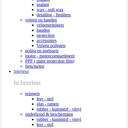
sealant
wax - soft wax
detailing - finishers
velgen en banden
velgenreinigers
banden
protection
accessoires
Velgen polijsten
polijst en poetssets
motor - motorcompartiment
PPF ( paint protection film)
fiets/motor
Interieur
In Interieur
reinigen
leer - stof
glas - ramen
rubber - kunststof - vinyl
onderhoud & bescherming
rubber - kunststof - vinyl
leer - stof