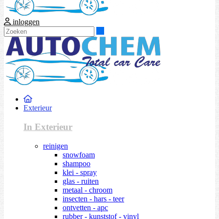
inloggen
Zoeken
Exterieur
In Exterieur
reinigen
snowfoam
shampoo
klei - spray
glas - ruiten
metaal - chroom
insecten - hars - teer
ontvetten - apc
rubber - kunststof - vinyl