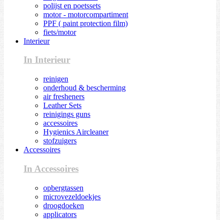
polijst en poetssets
motor - motorcompartiment
PPF ( paint protection film)
fiets/motor
Interieur
In Interieur
reinigen
onderhoud & bescherming
air fresheners
Leather Sets
reinigings guns
accessoires
Hygienics Aircleaner
stofzuigers
Accessoires
In Accessoires
opbergtassen
microvezeldoekjes
droogdoeken
applicators