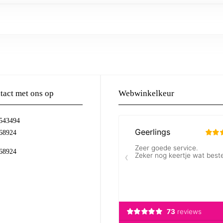
act met ons op
Webwinkelkeur
-543494
68924
68924