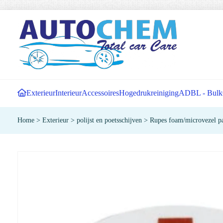
Exterieur
Interieur
Accessoires
Hogedrukreiniging
ADBL - Bulk
Home
>
Exterieur
>
polijst en poetsschijven
>
Rupes foam/microvezel p