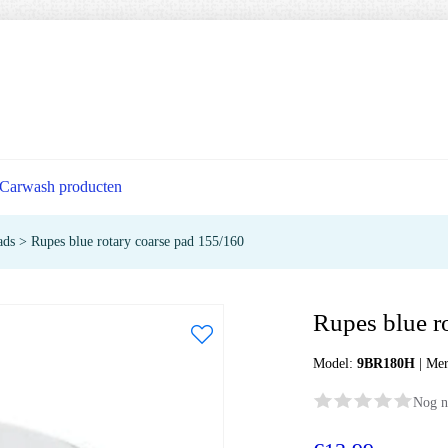
Carwash producten
ads
>
Rupes blue rotary coarse pad 155/160
Rupes blue r
Model:
9BR180H
|
Me
Nog n