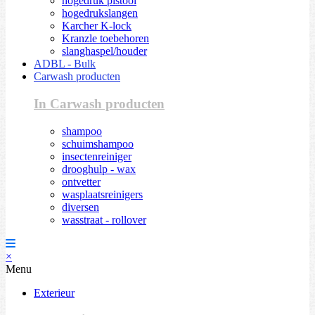
hogedruk pistool
hogedrukslangen
Karcher K-lock
Kranzle toebehoren
slanghaspel/houder
ADBL - Bulk
Carwash producten
In Carwash producten
shampoo
schuimshampoo
insectenreiniger
drooghulp - wax
ontvetter
wasplaatsreinigers
diversen
wasstraat - rollover
×
Menu
Exterieur