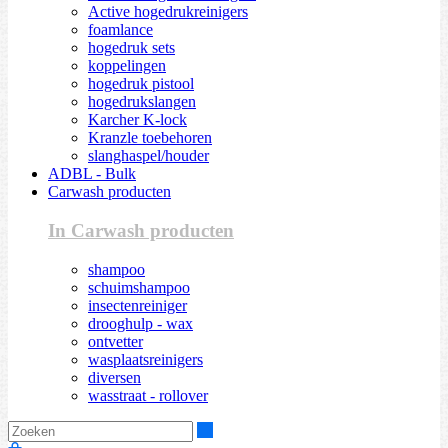
Active hogedrukreinigers
foamlance
hogedruk sets
koppelingen
hogedruk pistool
hogedrukslangen
Karcher K-lock
Kranzle toebehoren
slanghaspel/houder
ADBL - Bulk
Carwash producten
In Carwash producten
shampoo
schuimshampoo
insectenreiniger
drooghulp - wax
ontvetter
wasplaatsreinigers
diversen
wasstraat - rollover
Zoeken