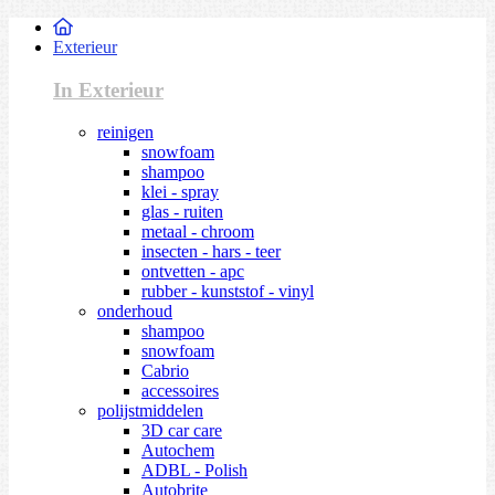
Exterieur
In Exterieur
reinigen
snowfoam
shampoo
klei - spray
glas - ruiten
metaal - chroom
insecten - hars - teer
ontvetten - apc
rubber - kunststof - vinyl
onderhoud
shampoo
snowfoam
Cabrio
accessoires
polijstmiddelen
3D car care
Autochem
ADBL - Polish
Autobrite