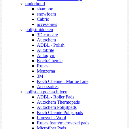
onderhoud
shampoo
snowfoam
Cabrio
accessoires
polijstmiddelen
3D car care
Autochem
ADBL - Polish
Autobrite
Autoglym
Koch-Chemie
Rupes
Menzerna
3M
Koch Chemie - Marine Line
Accessoires
polijst en poetsschijven
ADBL - Roller Pads
Autochem Thermopads
Autochem Polijstpads
Koch Chemie Polijstpads
Lamsvel - Wool
Rupes foam/microvezel pads
Microfiber Pads