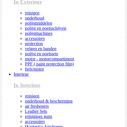
In Exterieur
reinigen
onderhoud
polijstmiddelen
polijst en poetsschijven
polijstmachines
accessoires
protection
velgen en banden
polijst en poetssets
motor - motorcompartiment
PPF ( paint protection film)
fiets/motor
Interieur
In Interieur
reinigen
onderhoud & bescherming
air fresheners
Leather Sets
reinigings guns
accessoires
Hygienics Aircleaner