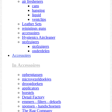
air fresheners
cans
hanging
liquid
ventclips
Leather Sets
reinigings guns
accessoires
Hygienics Aircleaner
stofzuigers
stofzuigers
onderdelen
Accessoires
In Accessoires
opbergtassen
microvezeldoekjes
droogdoeken
applicators
borstels
Detail Factory
emmers - filters - deksels
sponsen - handschoenen
The Rag Company