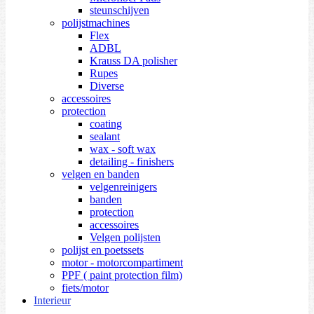
steunschijven
polijstmachines
Flex
ADBL
Krauss DA polisher
Rupes
Diverse
accessoires
protection
coating
sealant
wax - soft wax
detailing - finishers
velgen en banden
velgenreinigers
banden
protection
accessoires
Velgen polijsten
polijst en poetssets
motor - motorcompartiment
PPF ( paint protection film)
fiets/motor
Interieur