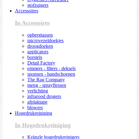
stofzuigers
Accessoires
In Accessoires
opbergtassen
microvezeldoekjes
droogdoeken
applicators
borstels
Detail Factory
emmers - filters - deksels
sponsen - handschoenen
The Rag Company
meng - sprayflessen
verlichting
infrarood drogers
afplaktape
blowers
Hogedrukreiniging
In Hogedrukreiniging
Kränzle hogedrukreinigers