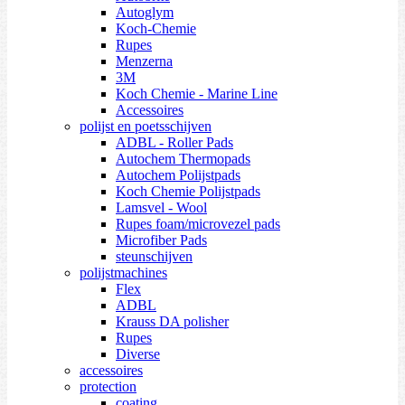
Autoglym
Koch-Chemie
Rupes
Menzerna
3M
Koch Chemie - Marine Line
Accessoires
polijst en poetsschijven
ADBL - Roller Pads
Autochem Thermopads
Autochem Polijstpads
Koch Chemie Polijstpads
Lamsvel - Wool
Rupes foam/microvezel pads
Microfiber Pads
steunschijven
polijstmachines
Flex
ADBL
Krauss DA polisher
Rupes
Diverse
accessoires
protection
coating