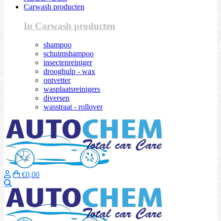
Carwash producten
In Carwash producten
shampoo
schuimshampoo
insectenreiniger
drooghulp - wax
ontvetter
wasplaatsreinigers
diversen
wasstraat - rollover
€0,00
Zoeken