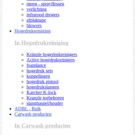
meng - sprayflessen
verlichting
infrarood drogers
afplaktape
blowers
Hogedrukreiniging
In Hogedrukreiniging
Kränzle hogedrukreinigers
Active hogedrukreinigers
foamlance
hogedruk sets
koppelingen
hogedruk pistool
hogedrukslangen
Karcher K-lock
Kranzle toebehoren
slanghaspel/houder
ADBL - Bulk
Carwash producten
In Carwash producten