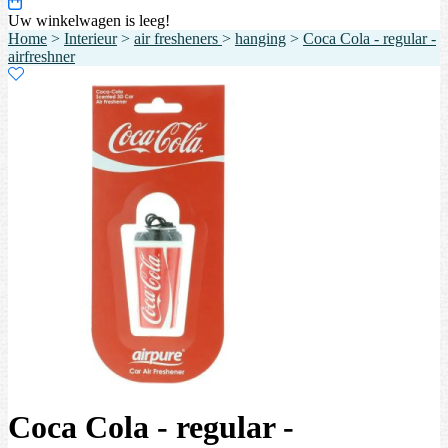
Uw winkelwagen is leeg!
Home
>
Interieur
>
air fresheners
>
hanging
>
Coca Cola - regular -
airfreshner
Coca Cola - regular -