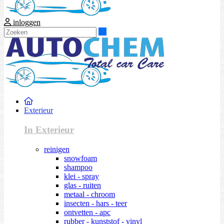
inloggen
Zoeken
Exterieur
In Exterieur
reinigen
snowfoam
shampoo
klei - spray
glas - ruiten
metaal - chroom
insecten - hars - teer
ontvetten - apc
rubber - kunststof - vinyl