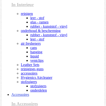
In Interieur
reinigen
leer - stof
glas - ramen
rubber - kunststof - vinyl
onderhoud & bescherming
rubber - kunststof - vinyl
leer - stof
air fresheners
cans
hanging
liquid
ventclips
Leather Sets
reinigings guns
accessoires
Hygienics Aircleaner
stofzuigers
stofzuigers
onderdelen
Accessoires
In Accessoires