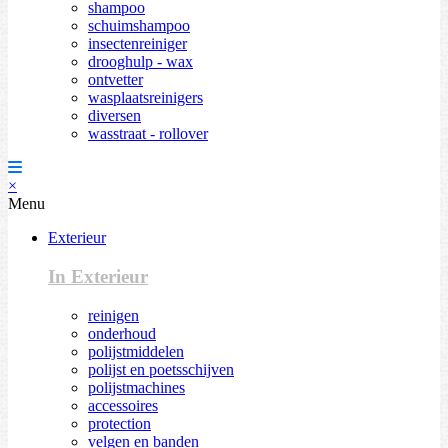
shampoo
schuimshampoo
insectenreiniger
drooghulp - wax
ontvetter
wasplaatsreinigers
diversen
wasstraat - rollover
×
Menu
Exterieur
In Exterieur
reinigen
onderhoud
polijstmiddelen
polijst en poetsschijven
polijstmachines
accessoires
protection
velgen en banden