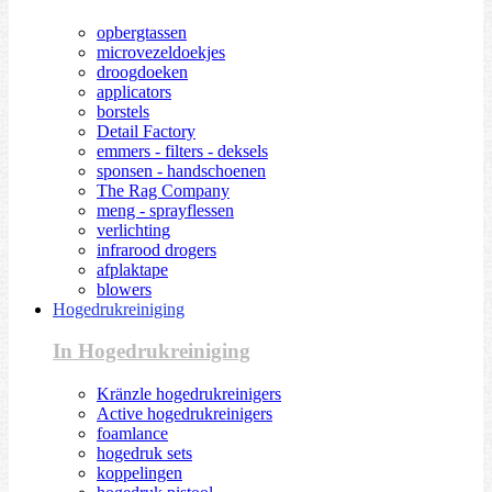
opbergtassen
microvezeldoekjes
droogdoeken
applicators
borstels
Detail Factory
emmers - filters - deksels
sponsen - handschoenen
The Rag Company
meng - sprayflessen
verlichting
infrarood drogers
afplaktape
blowers
Hogedrukreiniging
In Hogedrukreiniging
Kränzle hogedrukreinigers
Active hogedrukreinigers
foamlance
hogedruk sets
koppelingen