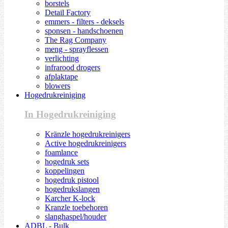
borstels
Detail Factory
emmers - filters - deksels
sponsen - handschoenen
The Rag Company
meng - sprayflessen
verlichting
infrarood drogers
afplaktape
blowers
Hogedrukreiniging
In Hogedrukreiniging
Kränzle hogedrukreinigers
Active hogedrukreinigers
foamlance
hogedruk sets
koppelingen
hogedruk pistool
hogedrukslangen
Karcher K-lock
Kranzle toebehoren
slanghaspel/houder
ADBL - Bulk