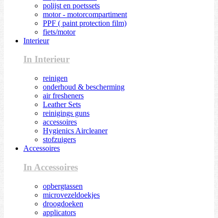
polijst en poetssets
motor - motorcompartiment
PPF ( paint protection film)
fiets/motor
Interieur
In Interieur
reinigen
onderhoud & bescherming
air fresheners
Leather Sets
reinigings guns
accessoires
Hygienics Aircleaner
stofzuigers
Accessoires
In Accessoires
opbergtassen
microvezeldoekjes
droogdoeken
applicators