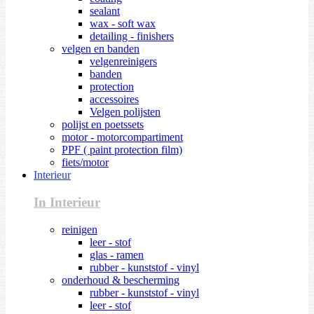
sealant
wax - soft wax
detailing - finishers
velgen en banden
velgenreinigers
banden
protection
accessoires
Velgen polijsten
polijst en poetssets
motor - motorcompartiment
PPF ( paint protection film)
fiets/motor
Interieur
In Interieur
reinigen
leer - stof
glas - ramen
rubber - kunststof - vinyl
onderhoud & bescherming
rubber - kunststof - vinyl
leer - stof