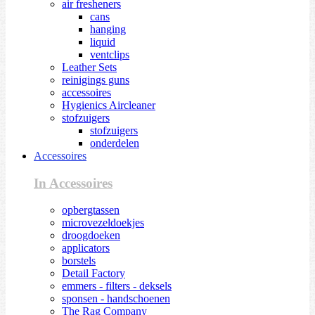
air fresheners
cans
hanging
liquid
ventclips
Leather Sets
reinigings guns
accessoires
Hygienics Aircleaner
stofzuigers
stofzuigers
onderdelen
Accessoires
In Accessoires
opbergtassen
microvezeldoekjes
droogdoeken
applicators
borstels
Detail Factory
emmers - filters - deksels
sponsen - handschoenen
The Rag Company