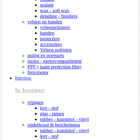
sealant
wax - soft wax
detailing - finishers
velgen en banden
velgenreinigers
banden
protection
accessoires
Velgen polijsten
polijst en poetssets
motor - motorcompartiment
PPF ( paint protection film)
fiets/motor
Interieur
In Interieur
reinigen
leer - stof
glas - ramen
rubber - kunststof - vinyl
onderhoud & bescherming
rubber - kunststof - vinyl
leer - stof