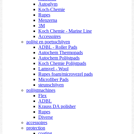
Autoglym
Koch-Chemie
Rupes
Menzerna
3M
Koch Chemie - Marine Line
Accessoires
polijst en poetsschijven
ADBL - Roller Pads
Autochem Thermopads
Autochem Polijstpads
Koch Chemie Polijstpads
Lamsvel - Wool
Rupes foam/microvezel pads
Microfiber Pads
steunschijven
polijstmachines
Flex
ADBL
Krauss DA polisher
Rupes
Diverse
accessoires
protection
coating