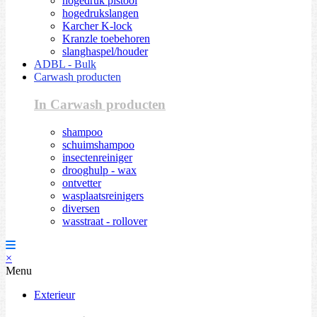
hogedruk pistool
hogedrukslangen
Karcher K-lock
Kranzle toebehoren
slanghaspel/houder
ADBL - Bulk
Carwash producten
In Carwash producten
shampoo
schuimshampoo
insectenreiniger
drooghulp - wax
ontvetter
wasplaatsreinigers
diversen
wasstraat - rollover
×
Menu
Exterieur