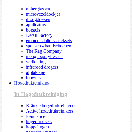
opbergtassen
microvezeldoekjes
droogdoeken
applicators
borstels
Detail Factory
emmers - filters - deksels
sponsen - handschoenen
The Rag Company
meng - sprayflessen
verlichting
infrarood drogers
afplaktape
blowers
Hogedrukreiniging
In Hogedrukreiniging
Kränzle hogedrukreinigers
Active hogedrukreinigers
foamlance
hogedruk sets
koppelingen