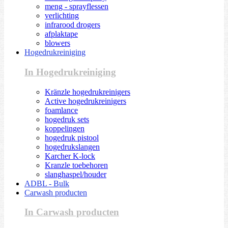
meng - sprayflessen
verlichting
infrarood drogers
afplaktape
blowers
Hogedrukreiniging
In Hogedrukreiniging
Kränzle hogedrukreinigers
Active hogedrukreinigers
foamlance
hogedruk sets
koppelingen
hogedruk pistool
hogedrukslangen
Karcher K-lock
Kranzle toebehoren
slanghaspel/houder
ADBL - Bulk
Carwash producten
In Carwash producten