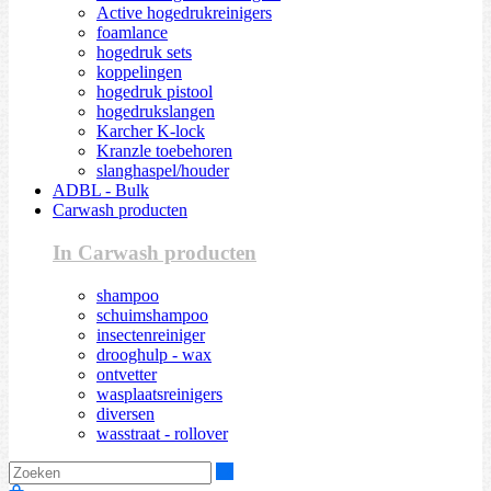
Active hogedrukreinigers
foamlance
hogedruk sets
koppelingen
hogedruk pistool
hogedrukslangen
Karcher K-lock
Kranzle toebehoren
slanghaspel/houder
ADBL - Bulk
Carwash producten
In Carwash producten
shampoo
schuimshampoo
insectenreiniger
drooghulp - wax
ontvetter
wasplaatsreinigers
diversen
wasstraat - rollover
Zoeken