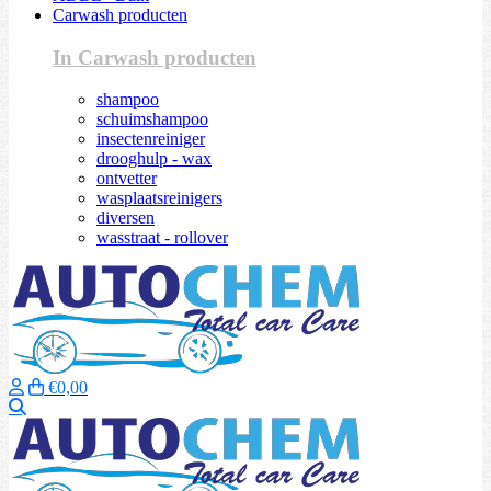
Carwash producten
In Carwash producten
shampoo
schuimshampoo
insectenreiniger
drooghulp - wax
ontvetter
wasplaatsreinigers
diversen
wasstraat - rollover
€0,00
Zoeken