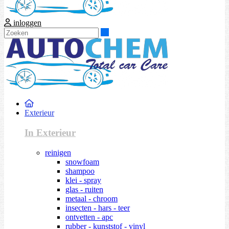
inloggen
Zoeken
Exterieur
In Exterieur
reinigen
snowfoam
shampoo
klei - spray
glas - ruiten
metaal - chroom
insecten - hars - teer
ontvetten - apc
rubber - kunststof - vinyl