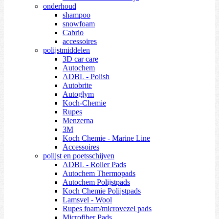
onderhoud
shampoo
snowfoam
Cabrio
accessoires
polijstmiddelen
3D car care
Autochem
ADBL - Polish
Autobrite
Autoglym
Koch-Chemie
Rupes
Menzerna
3M
Koch Chemie - Marine Line
Accessoires
polijst en poetsschijven
ADBL - Roller Pads
Autochem Thermopads
Autochem Polijstpads
Koch Chemie Polijstpads
Lamsvel - Wool
Rupes foam/microvezel pads
Microfiber Pads