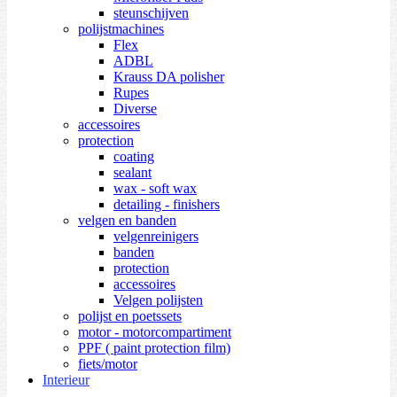
steunschijven
polijstmachines
Flex
ADBL
Krauss DA polisher
Rupes
Diverse
accessoires
protection
coating
sealant
wax - soft wax
detailing - finishers
velgen en banden
velgenreinigers
banden
protection
accessoires
Velgen polijsten
polijst en poetssets
motor - motorcompartiment
PPF ( paint protection film)
fiets/motor
Interieur