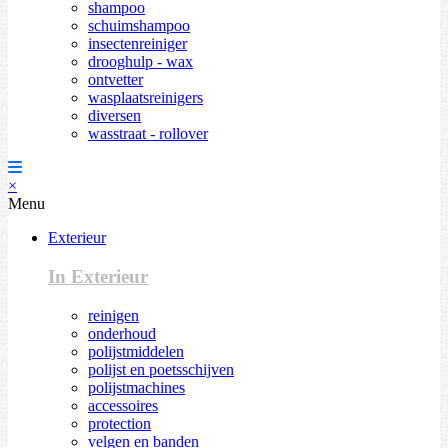
shampoo
schuimshampoo
insectenreiniger
drooghulp - wax
ontvetter
wasplaatsreinigers
diversen
wasstraat - rollover
×
Menu
Exterieur
In Exterieur
reinigen
onderhoud
polijstmiddelen
polijst en poetsschijven
polijstmachines
accessoires
protection
velgen en banden