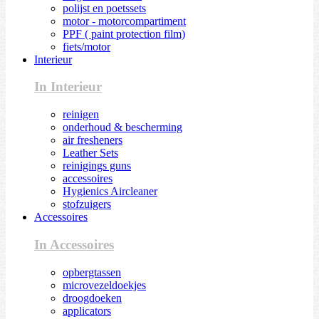
polijst en poetssets
motor - motorcompartiment
PPF ( paint protection film)
fiets/motor
Interieur
In Interieur
reinigen
onderhoud & bescherming
air fresheners
Leather Sets
reinigings guns
accessoires
Hygienics Aircleaner
stofzuigers
Accessoires
In Accessoires
opbergtassen
microvezeldoekjes
droogdoeken
applicators