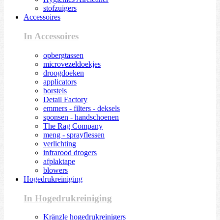
stofzuigers
Accessoires
In Accessoires
opbergtassen
microvezeldoekjes
droogdoeken
applicators
borstels
Detail Factory
emmers - filters - deksels
sponsen - handschoenen
The Rag Company
meng - sprayflessen
verlichting
infrarood drogers
afplaktape
blowers
Hogedrukreiniging
In Hogedrukreiniging
Kränzle hogedrukreinigers