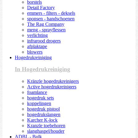
borstels
Detail Factory
emmers - filters - deksels
sponsen - handschoenen
The Rag Company
meng - sprayflessen
verlichting
infrarood drogers
afplaktape
blowers
Hogedrukreiniging
In Hogedrukreiniging
Kränzle hogedrukreinigers
Active hogedrukreinigers
foamlance
hogedruk sets
koppelingen
hogedruk pistool
hogedrukslangen
Karcher K-lock
Kranzle toebehoren
slanghaspel/houder
ADBL - Bulk