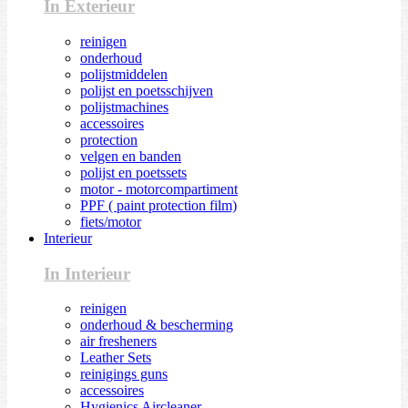
In Exterieur
reinigen
onderhoud
polijstmiddelen
polijst en poetsschijven
polijstmachines
accessoires
protection
velgen en banden
polijst en poetssets
motor - motorcompartiment
PPF ( paint protection film)
fiets/motor
Interieur
In Interieur
reinigen
onderhoud & bescherming
air fresheners
Leather Sets
reinigings guns
accessoires
Hygienics Aircleaner