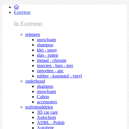
Exterieur
In Exterieur
reinigen
snowfoam
shampoo
klei - spray
glas - ruiten
metaal - chroom
insecten - hars - teer
ontvetten - apc
rubber - kunststof - vinyl
onderhoud
shampoo
snowfoam
Cabrio
accessoires
polijstmiddelen
3D car care
Autochem
ADBL - Polish
Autobrite