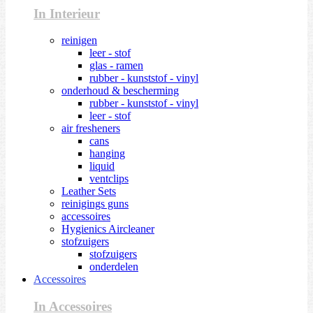
In Interieur
reinigen
leer - stof
glas - ramen
rubber - kunststof - vinyl
onderhoud & bescherming
rubber - kunststof - vinyl
leer - stof
air fresheners
cans
hanging
liquid
ventclips
Leather Sets
reinigings guns
accessoires
Hygienics Aircleaner
stofzuigers
stofzuigers
onderdelen
Accessoires
In Accessoires