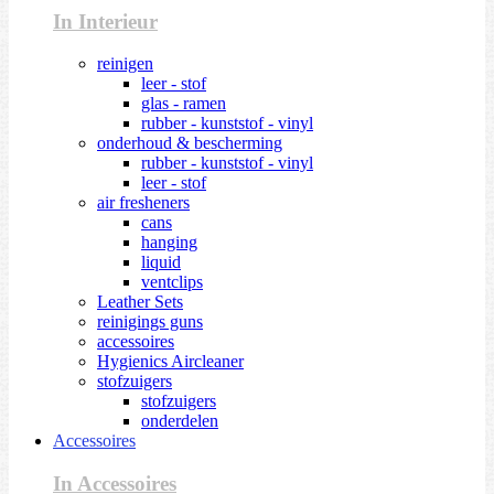
In Interieur
reinigen
leer - stof
glas - ramen
rubber - kunststof - vinyl
onderhoud & bescherming
rubber - kunststof - vinyl
leer - stof
air fresheners
cans
hanging
liquid
ventclips
Leather Sets
reinigings guns
accessoires
Hygienics Aircleaner
stofzuigers
stofzuigers
onderdelen
Accessoires
In Accessoires