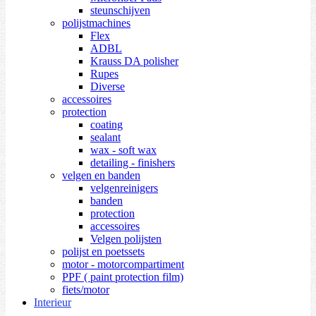
steunschijven
polijstmachines
Flex
ADBL
Krauss DA polisher
Rupes
Diverse
accessoires
protection
coating
sealant
wax - soft wax
detailing - finishers
velgen en banden
velgenreinigers
banden
protection
accessoires
Velgen polijsten
polijst en poetssets
motor - motorcompartiment
PPF ( paint protection film)
fiets/motor
Interieur