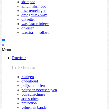
shampoo
schuimshampoo
insectenreiniger
drooghulp - wax
ontvetter
wasplaatsreinigers
diversen
wasstraat - rollover
×
Menu
Exterieur
In Exterieur
reinigen
onderhoud
polijstmiddelen
polijst en poetsschijven
polijstmachines
accessoires
protection
velgen en banden