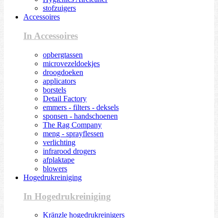
stofzuigers
Accessoires
In Accessoires
opbergtassen
microvezeldoekjes
droogdoeken
applicators
borstels
Detail Factory
emmers - filters - deksels
sponsen - handschoenen
The Rag Company
meng - sprayflessen
verlichting
infrarood drogers
afplaktape
blowers
Hogedrukreiniging
In Hogedrukreiniging
Kränzle hogedrukreinigers