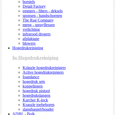
borstels
Detail Factory
emmers - filters - deksels
sponsen - handschoenen
The Rag Company
meng - sprayflessen
verlichting
infrarood drogers
afplaktape
blowers
Hogedrukreiniging
In Hogedrukreiniging
Kränzle hogedrukreinigers
Active hogedrukreinigers
foamlance
hogedruk sets
koppelingen
hogedruk pistool
hogedrukslangen
Karcher K-lock
Kranzle toebehoren
slanghaspel/houder
ADBL - Bulk