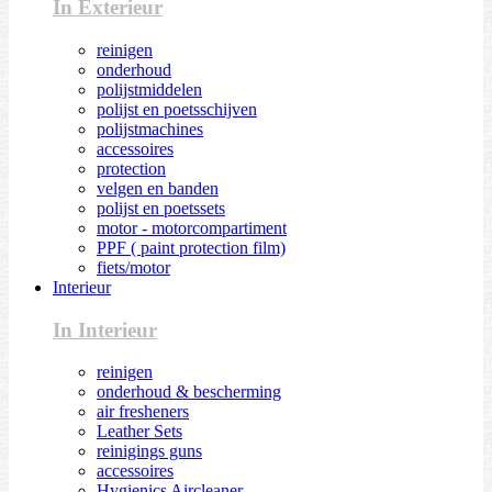
In Exterieur
reinigen
onderhoud
polijstmiddelen
polijst en poetsschijven
polijstmachines
accessoires
protection
velgen en banden
polijst en poetssets
motor - motorcompartiment
PPF ( paint protection film)
fiets/motor
Interieur
In Interieur
reinigen
onderhoud & bescherming
air fresheners
Leather Sets
reinigings guns
accessoires
Hygienics Aircleaner