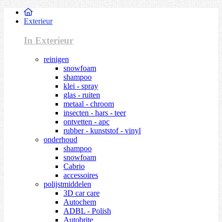
Exterieur
In Exterieur
reinigen
snowfoam
shampoo
klei - spray
glas - ruiten
metaal - chroom
insecten - hars - teer
ontvetten - apc
rubber - kunststof - vinyl
onderhoud
shampoo
snowfoam
Cabrio
accessoires
polijstmiddelen
3D car care
Autochem
ADBL - Polish
Autobrite