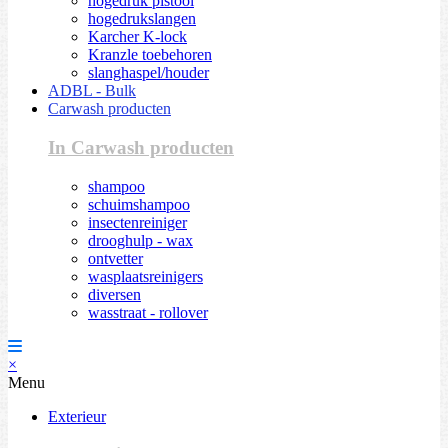
hogedruk pistool
hogedrukslangen
Karcher K-lock
Kranzle toebehoren
slanghaspel/houder
ADBL - Bulk
Carwash producten
In Carwash producten
shampoo
schuimshampoo
insectenreiniger
drooghulp - wax
ontvetter
wasplaatsreinigers
diversen
wasstraat - rollover
×
Menu
Exterieur