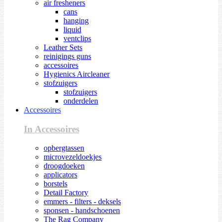
air fresheners
cans
hanging
liquid
ventclips
Leather Sets
reinigings guns
accessoires
Hygienics Aircleaner
stofzuigers
stofzuigers
onderdelen
Accessoires
In Accessoires
opbergtassen
microvezeldoekjes
droogdoeken
applicators
borstels
Detail Factory
emmers - filters - deksels
sponsen - handschoenen
The Rag Company