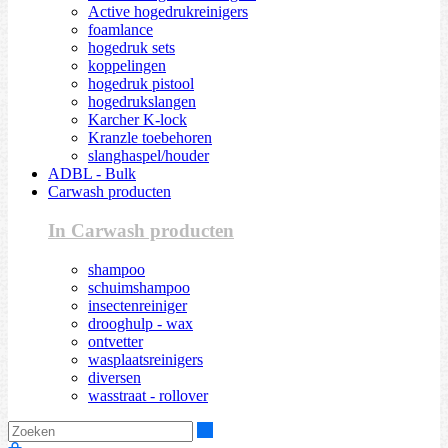
Active hogedrukreinigers
foamlance
hogedruk sets
koppelingen
hogedruk pistool
hogedrukslangen
Karcher K-lock
Kranzle toebehoren
slanghaspel/houder
ADBL - Bulk
Carwash producten
In Carwash producten
shampoo
schuimshampoo
insectenreiniger
drooghulp - wax
ontvetter
wasplaatsreinigers
diversen
wasstraat - rollover
Zoeken