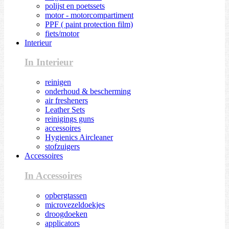
polijst en poetssets
motor - motorcompartiment
PPF ( paint protection film)
fiets/motor
Interieur
In Interieur
reinigen
onderhoud & bescherming
air fresheners
Leather Sets
reinigings guns
accessoires
Hygienics Aircleaner
stofzuigers
Accessoires
In Accessoires
opbergtassen
microvezeldoekjes
droogdoeken
applicators