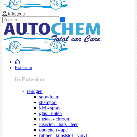
inloggen
Zoeken
Exterieur
In Exterieur
reinigen
snowfoam
shampoo
klei - spray
glas - ruiten
metaal - chroom
insecten - hars - teer
ontvetten - apc
rubber - kunststof - vinyl