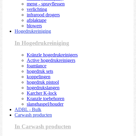
meng - sprayflessen
verlichting
infrarood drogers
afplaktape
blowers
Hogedrukreiniging
In Hogedrukreiniging
Kränzle hogedrukreinigers
Active hogedrukreinigers
foamlance
hogedruk sets
koppelingen
hogedruk pistool
hogedrukslangen
Karcher K-lock
Kranzle toebehoren
slanghaspel/houder
ADBL - Bulk
Carwash producten
In Carwash producten