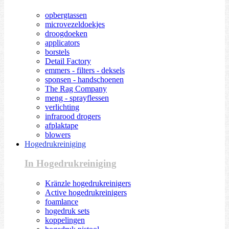
opbergtassen
microvezeldoekjes
droogdoeken
applicators
borstels
Detail Factory
emmers - filters - deksels
sponsen - handschoenen
The Rag Company
meng - sprayflessen
verlichting
infrarood drogers
afplaktape
blowers
Hogedrukreiniging
In Hogedrukreiniging
Kränzle hogedrukreinigers
Active hogedrukreinigers
foamlance
hogedruk sets
koppelingen