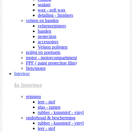
sealant
wax - soft wax
detailing - finishers
velgen en banden
velgenreinigers
banden
protection
accessoires
Velgen polijsten
polijst en poetssets
motor - motorcompartiment
PPF ( paint protection film)
fiets/motor
Interieur
In Interieur
reinigen
leer - stof
glas - ramen
rubber - kunststof - vinyl
onderhoud & bescherming
rubber - kunststof - vinyl
leer - stof