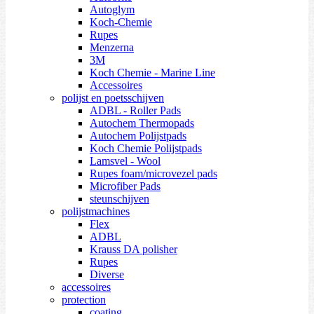
Autoglym
Koch-Chemie
Rupes
Menzerna
3M
Koch Chemie - Marine Line
Accessoires
polijst en poetsschijven
ADBL - Roller Pads
Autochem Thermopads
Autochem Polijstpads
Koch Chemie Polijstpads
Lamsvel - Wool
Rupes foam/microvezel pads
Microfiber Pads
steunschijven
polijstmachines
Flex
ADBL
Krauss DA polisher
Rupes
Diverse
accessoires
protection
coating