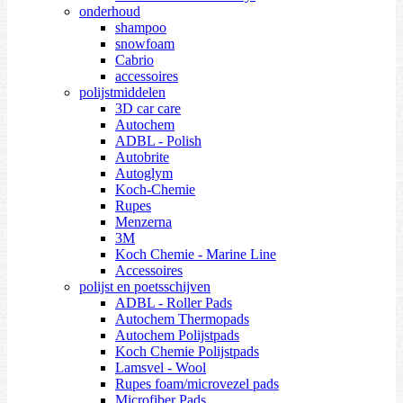
onderhoud
shampoo
snowfoam
Cabrio
accessoires
polijstmiddelen
3D car care
Autochem
ADBL - Polish
Autobrite
Autoglym
Koch-Chemie
Rupes
Menzerna
3M
Koch Chemie - Marine Line
Accessoires
polijst en poetsschijven
ADBL - Roller Pads
Autochem Thermopads
Autochem Polijstpads
Koch Chemie Polijstpads
Lamsvel - Wool
Rupes foam/microvezel pads
Microfiber Pads