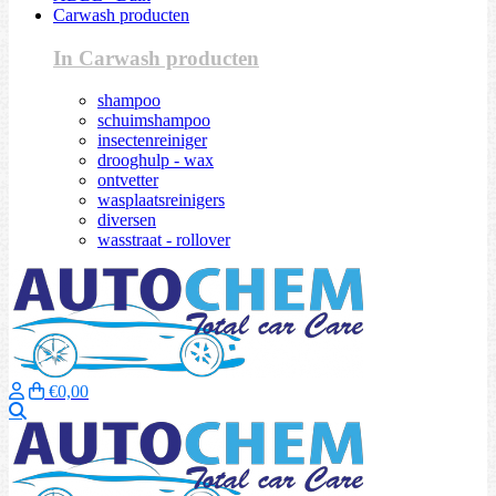
Carwash producten
In Carwash producten
shampoo
schuimshampoo
insectenreiniger
drooghulp - wax
ontvetter
wasplaatsreinigers
diversen
wasstraat - rollover
€0,00
Zoeken