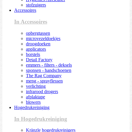
stofzuigers
Accessoires
In Accessoires
opbergtassen
microvezeldoekjes
droogdoeken
applicators
borstels
Detail Factory
emmers - filters - deksels
sponsen - handschoenen
The Rag Company
meng - sprayflessen
verlichting
infrarood drogers
afplaktape
blowers
Hogedrukreiniging
In Hogedrukreiniging
Kränzle hogedrukreinigers