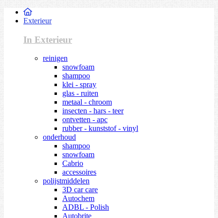
Exterieur
In Exterieur
reinigen
snowfoam
shampoo
klei - spray
glas - ruiten
metaal - chroom
insecten - hars - teer
ontvetten - apc
rubber - kunststof - vinyl
onderhoud
shampoo
snowfoam
Cabrio
accessoires
polijstmiddelen
3D car care
Autochem
ADBL - Polish
Autobrite