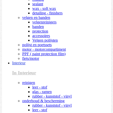
sealant
wax - soft wax
detailing - finishers
velgen en banden
velgenreinigers
banden
protection
accessoires
Velgen polijsten
polijst en poetssets
motor - motorcompartiment
PPF ( paint protection film)
fiets/motor
Interieur
In Interieur
reinigen
leer - stof
glas - ramen
rubber - kunststof - vinyl
onderhoud & bescherming
rubber - kunststof - vinyl
leer - stof