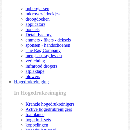
opbergtassen
microvezeldoekjes
droogdoeken
applicators
borstels
Detail Factory
emmers - filters - deksels
sponsen - handschoenen
The Rag Company
meng - sprayflessen
verlichting
infrarood drogers
afplaktape
blowers
Hogedrukreiniging
In Hogedrukreiniging
Kränzle hogedrukreinigers
Active hogedrukreinigers
foamlance
hogedruk sets
koppelingen