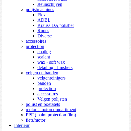
steunschijven
polijstmachines
Flex
ADBL
Krauss DA polisher
Rupes
Diverse
accessoires
protection
coating
sealant
wax - soft wax
detailing - finishers
velgen en banden
velgenreinigers
banden
protection
accessoires
Velgen polijsten
polijst en poetssets
motor - motorcompartiment
PPF ( paint protection film)
fiets/motor
Interieur