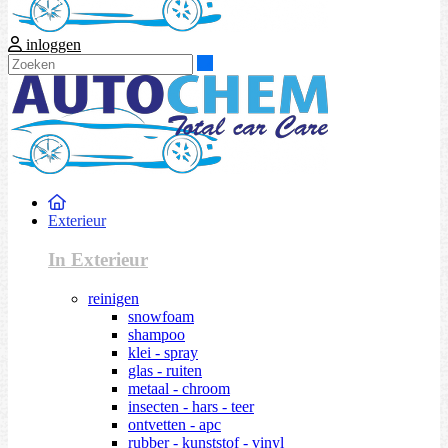
inloggen
Zoeken
Exterieur
In Exterieur
reinigen
snowfoam
shampoo
klei - spray
glas - ruiten
metaal - chroom
insecten - hars - teer
ontvetten - apc
rubber - kunststof - vinyl