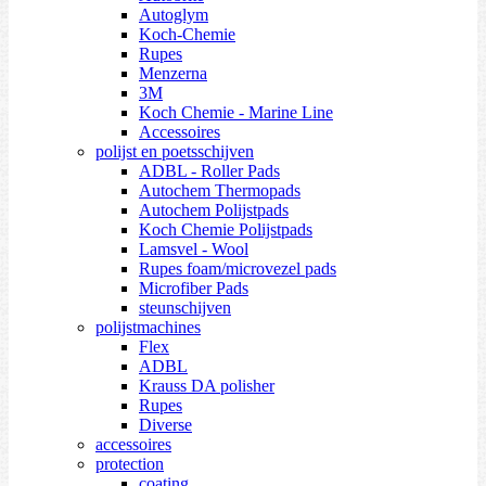
Autoglym
Koch-Chemie
Rupes
Menzerna
3M
Koch Chemie - Marine Line
Accessoires
polijst en poetsschijven
ADBL - Roller Pads
Autochem Thermopads
Autochem Polijstpads
Koch Chemie Polijstpads
Lamsvel - Wool
Rupes foam/microvezel pads
Microfiber Pads
steunschijven
polijstmachines
Flex
ADBL
Krauss DA polisher
Rupes
Diverse
accessoires
protection
coating