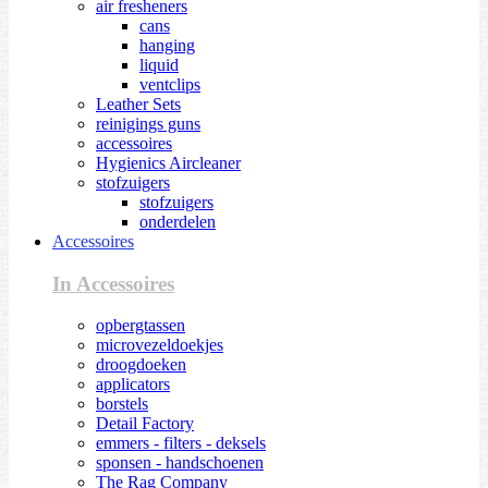
air fresheners
cans
hanging
liquid
ventclips
Leather Sets
reinigings guns
accessoires
Hygienics Aircleaner
stofzuigers
stofzuigers
onderdelen
Accessoires
In Accessoires
opbergtassen
microvezeldoekjes
droogdoeken
applicators
borstels
Detail Factory
emmers - filters - deksels
sponsen - handschoenen
The Rag Company