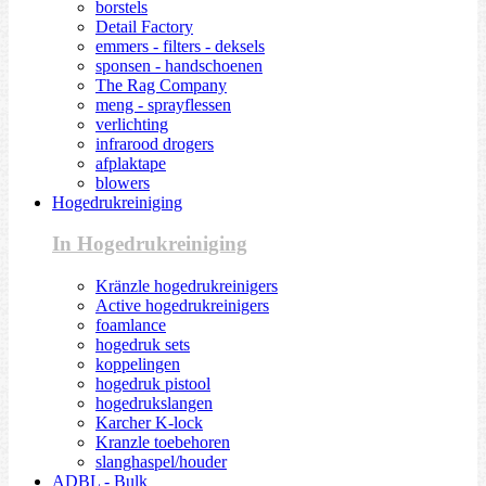
borstels
Detail Factory
emmers - filters - deksels
sponsen - handschoenen
The Rag Company
meng - sprayflessen
verlichting
infrarood drogers
afplaktape
blowers
Hogedrukreiniging
In Hogedrukreiniging
Kränzle hogedrukreinigers
Active hogedrukreinigers
foamlance
hogedruk sets
koppelingen
hogedruk pistool
hogedrukslangen
Karcher K-lock
Kranzle toebehoren
slanghaspel/houder
ADBL - Bulk