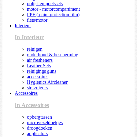
polijst en poetssets
motor - motorcompartiment
PPF ( paint protection film)
fiets/motor
Interieur
In Interieur
reinigen
onderhoud & bescherming
air fresheners
Leather Sets
reinigings guns
accessoires
Hygienics Aircleaner
stofzuigers
Accessoires
In Accessoires
opbergtassen
microvezeldoekjes
droogdoeken
applicators