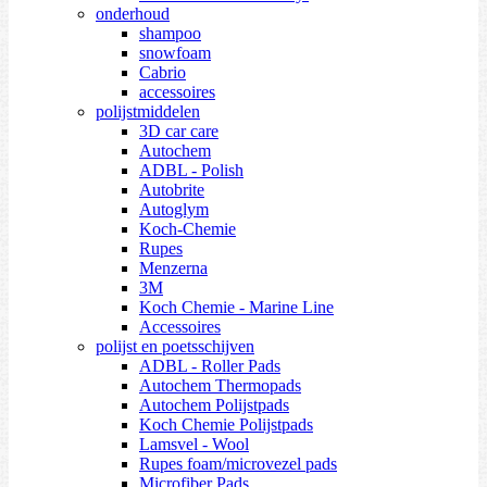
onderhoud
shampoo
snowfoam
Cabrio
accessoires
polijstmiddelen
3D car care
Autochem
ADBL - Polish
Autobrite
Autoglym
Koch-Chemie
Rupes
Menzerna
3M
Koch Chemie - Marine Line
Accessoires
polijst en poetsschijven
ADBL - Roller Pads
Autochem Thermopads
Autochem Polijstpads
Koch Chemie Polijstpads
Lamsvel - Wool
Rupes foam/microvezel pads
Microfiber Pads