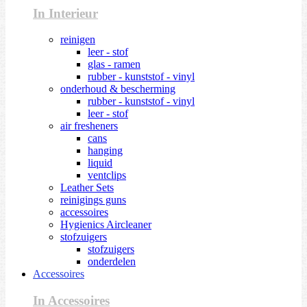
In Interieur
reinigen
leer - stof
glas - ramen
rubber - kunststof - vinyl
onderhoud & bescherming
rubber - kunststof - vinyl
leer - stof
air fresheners
cans
hanging
liquid
ventclips
Leather Sets
reinigings guns
accessoires
Hygienics Aircleaner
stofzuigers
stofzuigers
onderdelen
Accessoires
In Accessoires