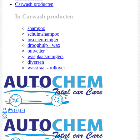
Carwash producten
In Carwash producten
shampoo
schuimshampoo
insectenreiniger
drooghulp - wax
ontvetter
wasplaatsreinigers
diversen
wasstraat - rollover
€0,00
Zoeken