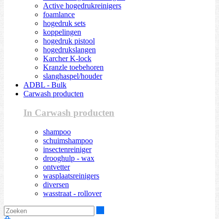
Active hogedrukreinigers
foamlance
hogedruk sets
koppelingen
hogedruk pistool
hogedrukslangen
Karcher K-lock
Kranzle toebehoren
slanghaspel/houder
ADBL - Bulk
Carwash producten
In Carwash producten
shampoo
schuimshampoo
insectenreiniger
drooghulp - wax
ontvetter
wasplaatsreinigers
diversen
wasstraat - rollover
Zoeken