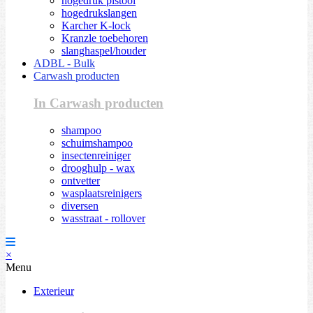
hogedruk pistool
hogedrukslangen
Karcher K-lock
Kranzle toebehoren
slanghaspel/houder
ADBL - Bulk
Carwash producten
In Carwash producten
shampoo
schuimshampoo
insectenreiniger
drooghulp - wax
ontvetter
wasplaatsreinigers
diversen
wasstraat - rollover
×
Menu
Exterieur