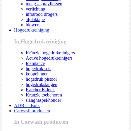
meng - sprayflessen
verlichting
infrarood drogers
afplaktape
blowers
Hogedrukreiniging
In Hogedrukreiniging
Kränzle hogedrukreinigers
Active hogedrukreinigers
foamlance
hogedruk sets
koppelingen
hogedruk pistool
hogedrukslangen
Karcher K-lock
Kranzle toebehoren
slanghaspel/houder
ADBL - Bulk
Carwash producten
In Carwash producten