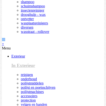
shampoo
schuimshampoo
insectenreiniger
drooghulp - wax
ontvetter
wasplaatsreinigers
diversen
wasstraat - rollover
×
Menu
Exterieur
In Exterieur
reinigen
onderhoud
polijstmiddelen
polijst en poetsschijven
polijstmachines
accessoires
protection
velgen en banden