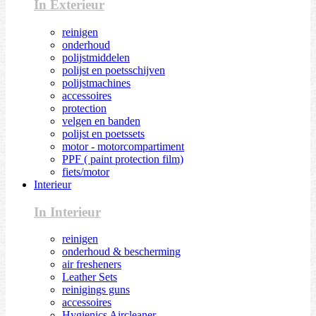
In Exterieur
reinigen
onderhoud
polijstmiddelen
polijst en poetsschijven
polijstmachines
accessoires
protection
velgen en banden
polijst en poetssets
motor - motorcompartiment
PPF ( paint protection film)
fiets/motor
Interieur
In Interieur
reinigen
onderhoud & bescherming
air fresheners
Leather Sets
reinigings guns
accessoires
Hygienics Aircleaner