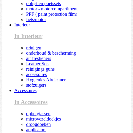
polijst en poetssets
motor - motorcompartiment
PPF ( paint protection film)
fiets/motor
Interieur
In Interieur
reinigen
onderhoud & bescherming
air fresheners
Leather Sets
reinigings guns
accessoires
Hygienics Aircleaner
stofzuigers
Accessoires
In Accessoires
opbergtassen
microvezeldoekjes
droogdoeken
applicators