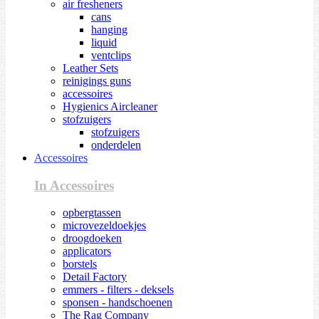
air fresheners
cans
hanging
liquid
ventclips
Leather Sets
reinigings guns
accessoires
Hygienics Aircleaner
stofzuigers
stofzuigers
onderdelen
Accessoires
In Accessoires
opbergtassen
microvezeldoekjes
droogdoeken
applicators
borstels
Detail Factory
emmers - filters - deksels
sponsen - handschoenen
The Rag Company