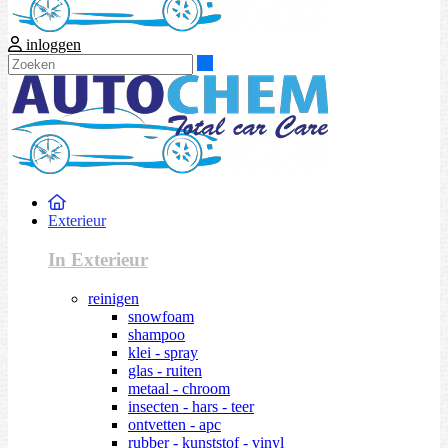
inloggen
Zoeken
Exterieur
In Exterieur
reinigen
snowfoam
shampoo
klei - spray
glas - ruiten
metaal - chroom
insecten - hars - teer
ontvetten - apc
rubber - kunststof - vinyl