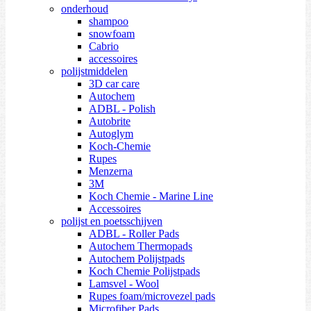
onderhoud
shampoo
snowfoam
Cabrio
accessoires
polijstmiddelen
3D car care
Autochem
ADBL - Polish
Autobrite
Autoglym
Koch-Chemie
Rupes
Menzerna
3M
Koch Chemie - Marine Line
Accessoires
polijst en poetsschijven
ADBL - Roller Pads
Autochem Thermopads
Autochem Polijstpads
Koch Chemie Polijstpads
Lamsvel - Wool
Rupes foam/microvezel pads
Microfiber Pads