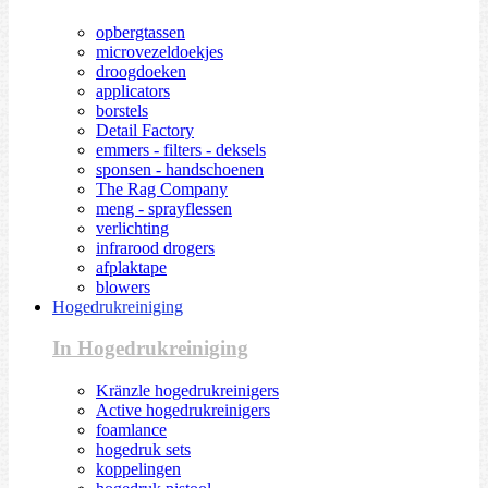
opbergtassen
microvezeldoekjes
droogdoeken
applicators
borstels
Detail Factory
emmers - filters - deksels
sponsen - handschoenen
The Rag Company
meng - sprayflessen
verlichting
infrarood drogers
afplaktape
blowers
Hogedrukreiniging
In Hogedrukreiniging
Kränzle hogedrukreinigers
Active hogedrukreinigers
foamlance
hogedruk sets
koppelingen