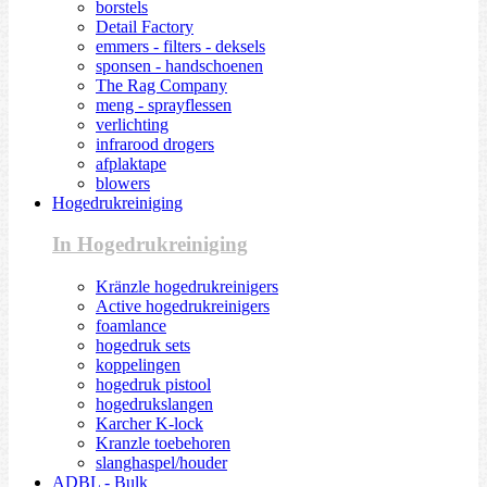
borstels
Detail Factory
emmers - filters - deksels
sponsen - handschoenen
The Rag Company
meng - sprayflessen
verlichting
infrarood drogers
afplaktape
blowers
Hogedrukreiniging
In Hogedrukreiniging
Kränzle hogedrukreinigers
Active hogedrukreinigers
foamlance
hogedruk sets
koppelingen
hogedruk pistool
hogedrukslangen
Karcher K-lock
Kranzle toebehoren
slanghaspel/houder
ADBL - Bulk