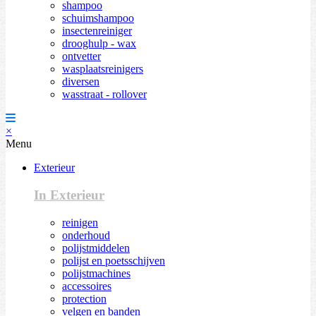
shampoo
schuimshampoo
insectenreiniger
drooghulp - wax
ontvetter
wasplaatsreinigers
diversen
wasstraat - rollover
×
Menu
Exterieur
In Exterieur
reinigen
onderhoud
polijstmiddelen
polijst en poetsschijven
polijstmachines
accessoires
protection
velgen en banden