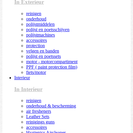
In Exterieur
reinigen
onderhoud
polijstmiddelen
polijst en poetsschijven
polijstmachines
accessoires
protection
velgen en banden
polijst en poetssets
motor - motorcompartiment
PPF ( paint protection film)
fiets/motor
Interieur
In Interieur
reinigen
onderhoud & bescherming
air fresheners
Leather Sets
reinigings guns
accessoires
Hygienics Aircleaner