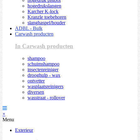
hogedruk pistool
hogedrukslangen
Karcher K-lock
Kranzle toebehoren
slanghaspel/houder
ADBL - Bulk
Carwash producten
In Carwash producten
shampoo
schuimshampoo
insectenreiniger
drooghulp - wax
ontvetter
wasplaatsreinigers
diversen
wasstraat - rollover
×
Menu
Exterieur