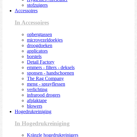
stofzuigers
Accessoires
In Accessoires
opbergtassen
microvezeldoekjes
droogdoeken
applicators
borstels
Detail Factory
emmers - filters - deksels
sponsen - handschoenen
The Rag Company
meng - sprayflessen
verlichting
infrarood drogers
afplaktape
blowers
Hogedrukreiniging
In Hogedrukreiniging
Kränzle hogedrukreinigers