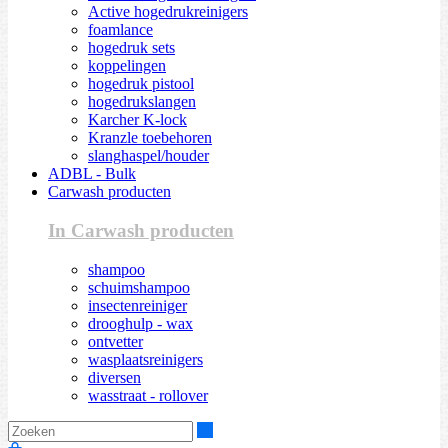
Active hogedrukreinigers
foamlance
hogedruk sets
koppelingen
hogedruk pistool
hogedrukslangen
Karcher K-lock
Kranzle toebehoren
slanghaspel/houder
ADBL - Bulk
Carwash producten
In Carwash producten
shampoo
schuimshampoo
insectenreiniger
drooghulp - wax
ontvetter
wasplaatsreinigers
diversen
wasstraat - rollover
Zoeken