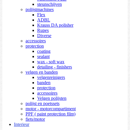
steunschijven
polijstmachines
Flex
ADBL
Krauss DA polisher
Rupes
Diverse
accessoires
protection
coating
sealant
wax - soft wax
detailing - finishers
velgen en banden
velgenreinigers
banden
protection
accessoires
Velgen polijsten
polijst en poetssets
motor - motorcompartiment
PPF ( paint protection film)
fiets/motor
Interieur