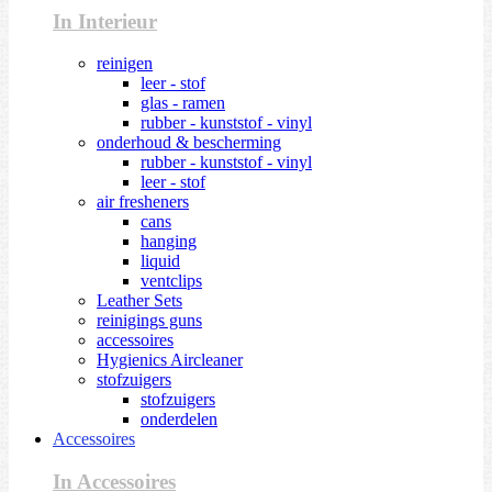
In Interieur
reinigen
leer - stof
glas - ramen
rubber - kunststof - vinyl
onderhoud & bescherming
rubber - kunststof - vinyl
leer - stof
air fresheners
cans
hanging
liquid
ventclips
Leather Sets
reinigings guns
accessoires
Hygienics Aircleaner
stofzuigers
stofzuigers
onderdelen
Accessoires
In Accessoires