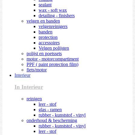
sealant
wax - soft wax
detailing - finishers
velgen en banden
velgenreinigers
banden
protection
accessoires
Velgen polijsten
polijst en poetssets
motor - motorcompartiment
PPF ( paint protection film)
fiets/motor
Interieur
In Interieur
reinigen
leer - stof
glas - ramen
rubber - kunststof - vinyl
onderhoud & bescherming
rubber - kunststof - vinyl
leer - stof