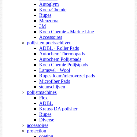
Autoglym
Koch-Chemie
Rupes
Menzerna
3M
Koch Chemie - Marine Line
Accessoires
polijst en poetsschijven
ADBL - Roller Pads
Autochem Thermopads
Autochem Polijstpads
Koch Chemie Polijstpads
Lamsvel - Wool
Rupes foam/microvezel pads
Microfiber Pads
steunschijven
polijstmachines
Flex
ADBL
Krauss DA polisher
Rupes
Diverse
accessoires
protection
coating