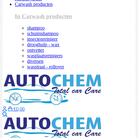
Carwash producten
In Carwash producten
shampoo
schuimshampoo
insectenreiniger
drooghulp - wax
ontvetter
wasplaatsreinigers
diversen
wasstraat - rollover
€0,00
Zoeken