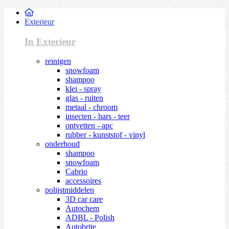
Exterieur
In Exterieur
reinigen
snowfoam
shampoo
klei - spray
glas - ruiten
metaal - chroom
insecten - hars - teer
ontvetten - apc
rubber - kunststof - vinyl
onderhoud
shampoo
snowfoam
Cabrio
accessoires
polijstmiddelen
3D car care
Autochem
ADBL - Polish
Autobrite