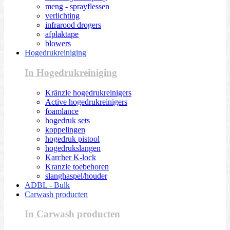
meng - sprayflessen
verlichting
infrarood drogers
afplaktape
blowers
Hogedrukreiniging
In Hogedrukreiniging
Kränzle hogedrukreinigers
Active hogedrukreinigers
foamlance
hogedruk sets
koppelingen
hogedruk pistool
hogedrukslangen
Karcher K-lock
Kranzle toebehoren
slanghaspel/houder
ADBL - Bulk
Carwash producten
In Carwash producten