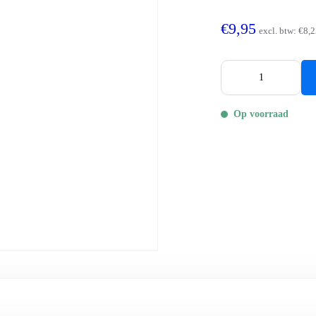
€9,95
excl. btw:
€8,2
Op voorraad