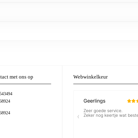
act met ons op
Webwinkelkeur
-543494
68924
68924