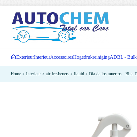
Exterieur
Interieur
Accessoires
Hogedrukreiniging
ADBL - Bulk
Home
>
Interieur
>
air fresheners
>
liquid
>
Dia de los muertos - Blue 