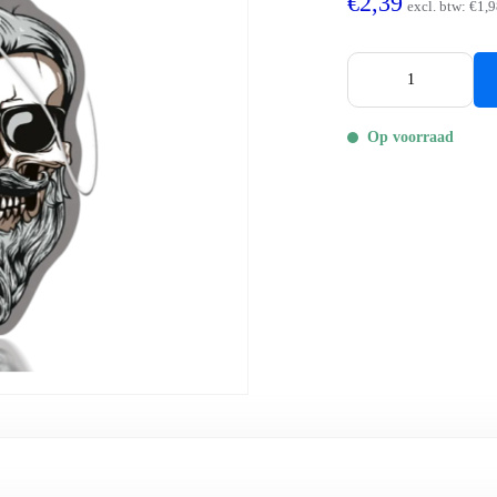
€2,39
excl. btw:
€1,9
Op voorraad