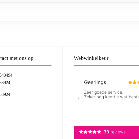
act met ons op
Webwinkelkeur
-543494
68924
68924