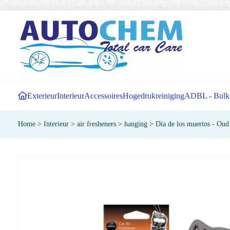
Exterieur
Interieur
Accessoires
Hogedrukreiniging
ADBL - Bulk
Home
>
Interieur
>
air fresheners
>
hanging
>
Dia de los muertos - Ou