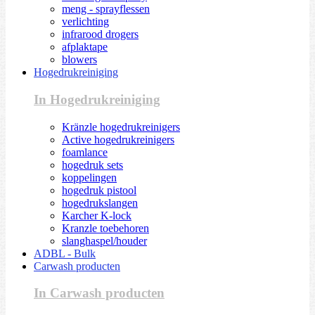
meng - sprayflessen
verlichting
infrarood drogers
afplaktape
blowers
Hogedrukreiniging
In Hogedrukreiniging
Kränzle hogedrukreinigers
Active hogedrukreinigers
foamlance
hogedruk sets
koppelingen
hogedruk pistool
hogedrukslangen
Karcher K-lock
Kranzle toebehoren
slanghaspel/houder
ADBL - Bulk
Carwash producten
In Carwash producten