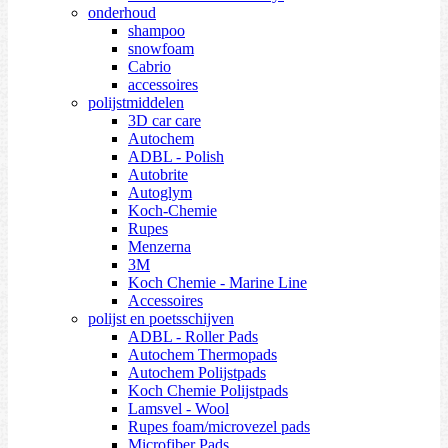
onderhoud
shampoo
snowfoam
Cabrio
accessoires
polijstmiddelen
3D car care
Autochem
ADBL - Polish
Autobrite
Autoglym
Koch-Chemie
Rupes
Menzerna
3M
Koch Chemie - Marine Line
Accessoires
polijst en poetsschijven
ADBL - Roller Pads
Autochem Thermopads
Autochem Polijstpads
Koch Chemie Polijstpads
Lamsvel - Wool
Rupes foam/microvezel pads
Microfiber Pads