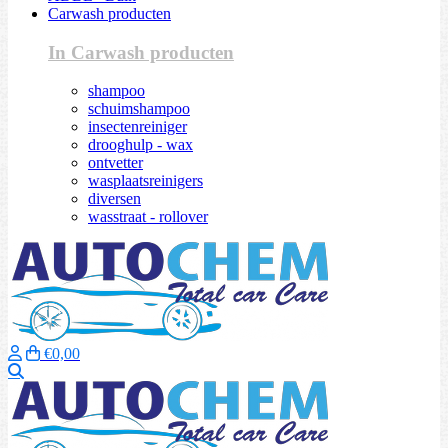
Carwash producten
In Carwash producten
shampoo
schuimshampoo
insectenreiniger
drooghulp - wax
ontvetter
wasplaatsreinigers
diversen
wasstraat - rollover
€0,00
Zoeken