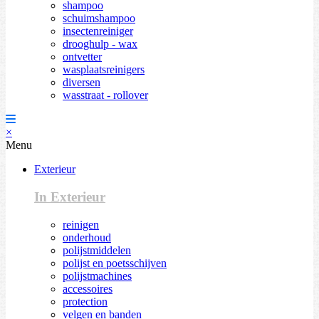
shampoo
schuimshampoo
insectenreiniger
drooghulp - wax
ontvetter
wasplaatsreinigers
diversen
wasstraat - rollover
×
Menu
Exterieur
In Exterieur
reinigen
onderhoud
polijstmiddelen
polijst en poetsschijven
polijstmachines
accessoires
protection
velgen en banden