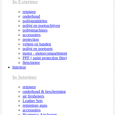
In Exterieur
reinigen
onderhoud
polijstmiddelen
polijst en poetsschijven
polijstmachines
accessoires
protection
velgen en banden
polijst en poetssets
motor - motorcompartiment
PPF ( paint protection film)
fiets/motor
Interieur
In Interieur
reinigen
onderhoud & bescherming
air fresheners
Leather Sets
reinigings guns
accessoires
Hygienics Aircleaner