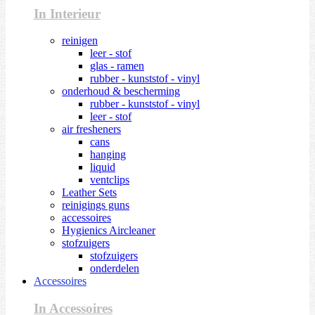
In Interieur
reinigen
leer - stof
glas - ramen
rubber - kunststof - vinyl
onderhoud & bescherming
rubber - kunststof - vinyl
leer - stof
air fresheners
cans
hanging
liquid
ventclips
Leather Sets
reinigings guns
accessoires
Hygienics Aircleaner
stofzuigers
stofzuigers
onderdelen
Accessoires
In Accessoires