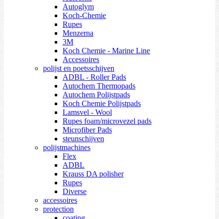
Autoglym
Koch-Chemie
Rupes
Menzerna
3M
Koch Chemie - Marine Line
Accessoires
polijst en poetsschijven
ADBL - Roller Pads
Autochem Thermopads
Autochem Polijstpads
Koch Chemie Polijstpads
Lamsvel - Wool
Rupes foam/microvezel pads
Microfiber Pads
steunschijven
polijstmachines
Flex
ADBL
Krauss DA polisher
Rupes
Diverse
accessoires
protection
coating