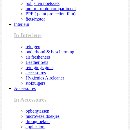
polijst en poetssets
motor - motorcompartiment
PPF ( paint protection film)
fiets/motor
Interieur
In Interieur
reinigen
onderhoud & bescherming
air fresheners
Leather Sets
reinigings guns
accessoires
Hygienics Aircleaner
stofzuigers
Accessoires
In Accessoires
opbergtassen
microvezeldoekjes
droogdoeken
applicators