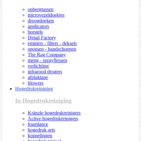
opbergtassen
microvezeldoekjes
droogdoeken
applicators
borstels
Detail Factory
emmers - filters - deksels
sponsen - handschoenen
The Rag Company
meng - sprayflessen
verlichting
infrarood drogers
afplaktape
blowers
Hogedrukreiniging
In Hogedrukreiniging
Kränzle hogedrukreinigers
Active hogedrukreinigers
foamlance
hogedruk sets
koppelingen