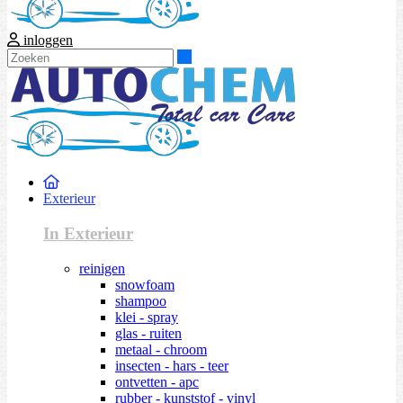
inloggen
Zoeken
Exterieur
In Exterieur
reinigen
snowfoam
shampoo
klei - spray
glas - ruiten
metaal - chroom
insecten - hars - teer
ontvetten - apc
rubber - kunststof - vinyl