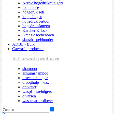
Active hogedrukreinigers
foamlance
hogedruk sets
koppelingen
hogedruk pistool
hogedrukslangen
Karcher K-lock
Kranzle toebehoren
slanghaspel/houder
ADBL - Bulk
Carwash producten
In Carwash producten
shampoo
schuimshampoo
insectenreiniger
drooghulp - wax
ontvetter
wasplaatsreinigers
diversen
wasstraat - rollover
Zoeken