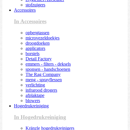
stofzuigers
Accessoires
In Accessoires
opbergtassen
microvezeldoekjes
droogdoeken
applicators
borstels
Detail Factory
emmers - filters - deksels
sponsen - handschoenen
The Rag Company
meng - sprayflessen
verlichting
infrarood drogers
afplaktape
blowers
Hogedrukreiniging
In Hogedrukreiniging
Kränzle hogedrukreinigers