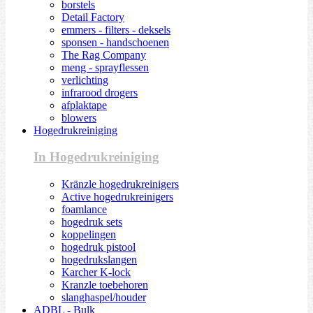
borstels
Detail Factory
emmers - filters - deksels
sponsen - handschoenen
The Rag Company
meng - sprayflessen
verlichting
infrarood drogers
afplaktape
blowers
Hogedrukreiniging
In Hogedrukreiniging
Kränzle hogedrukreinigers
Active hogedrukreinigers
foamlance
hogedruk sets
koppelingen
hogedruk pistool
hogedrukslangen
Karcher K-lock
Kranzle toebehoren
slanghaspel/houder
ADBL - Bulk