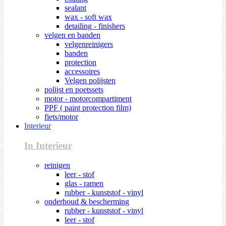
sealant
wax - soft wax
detailing - finishers
velgen en banden
velgenreinigers
banden
protection
accessoires
Velgen polijsten
polijst en poetssets
motor - motorcompartiment
PPF ( paint protection film)
fiets/motor
Interieur
In Interieur
reinigen
leer - stof
glas - ramen
rubber - kunststof - vinyl
onderhoud & bescherming
rubber - kunststof - vinyl
leer - stof