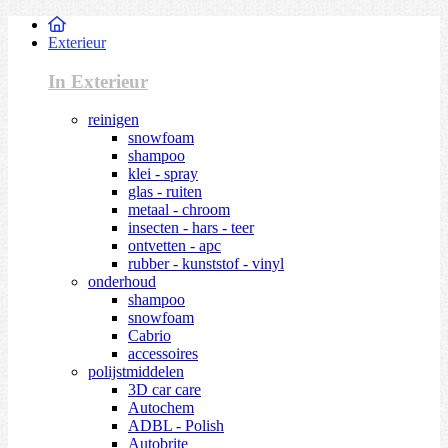
Exterieur
In Exterieur
reinigen
snowfoam
shampoo
klei - spray
glas - ruiten
metaal - chroom
insecten - hars - teer
ontvetten - apc
rubber - kunststof - vinyl
onderhoud
shampoo
snowfoam
Cabrio
accessoires
polijstmiddelen
3D car care
Autochem
ADBL - Polish
Autobrite