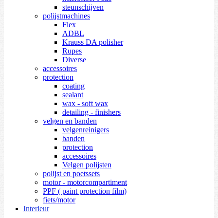
steunschijven
polijstmachines
Flex
ADBL
Krauss DA polisher
Rupes
Diverse
accessoires
protection
coating
sealant
wax - soft wax
detailing - finishers
velgen en banden
velgenreinigers
banden
protection
accessoires
Velgen polijsten
polijst en poetssets
motor - motorcompartiment
PPF ( paint protection film)
fiets/motor
Interieur