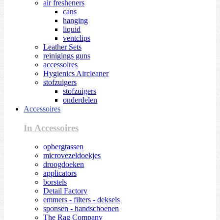
air fresheners
cans
hanging
liquid
ventclips
Leather Sets
reinigings guns
accessoires
Hygienics Aircleaner
stofzuigers
stofzuigers
onderdelen
Accessoires
In Accessoires
opbergtassen
microvezeldoekjes
droogdoeken
applicators
borstels
Detail Factory
emmers - filters - deksels
sponsen - handschoenen
The Rag Company